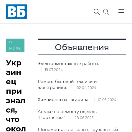
В
Объявления
МИРЕ
Укр
Электромонтажные работы.
аин
19.07.2024
ец
Ремонт бытовой техники и
электроники:
02.04.2024
при
знал
Химчистка на Гагарина
01.03.2024
ся,
Ателье по ремонту одежды
что
"Портняжка"
28.06.2023
окол
Шиномонтаж легковых, грузовых, с/х