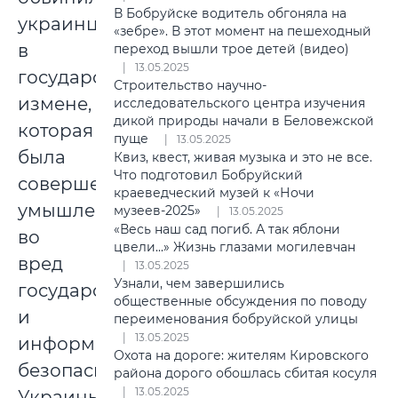
В Бобруйске водитель обгоняла на
украинца
«зебре». В этот момент на пешеходный
в
переход вышли трое детей (видео)
13.05.2025
государственной
Строительство научно-
измене,
исследовательского центра изучения
дикой природы начали в Беловежской
которая
пуще
13.05.2025
была
Квиз, квест, живая музыка и это не все.
Что подготовил Бобруйский
совершена
краеведческий музей к «Ночи
умышленно
музеев-2025»
13.05.2025
«Весь наш сад погиб. А так яблони
во
цвели...» Жизнь глазами могилевчан
вред
13.05.2025
Узнали, чем завершились
государственной
общественные обсуждения по поводу
и
переименования бобруйской улицы
13.05.2025
информационной
Охота на дороге: жителям Кировского
безопасности
района дорого обошлась сбитая косуля
13.05.2025
Украины: