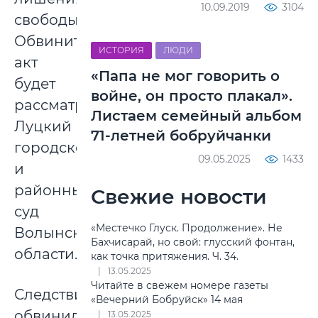
10.09.2019
3104
свободы.
Обвинительный
ИСТОРИЯ
ЛЮДИ
акт
«Папа не мог говорить о
будет
войне, он просто плакал».
рассматривать
Листаем семейный альбом
Луцкий
71-летней бобруйчанки
городской
09.05.2025
1433
и
районный
Свежие новости
суд
«Местечко Глуск. Продолжение». Не
Волынской
Бахчисарай, но свой: глусский фонтан,
области.
как точка притяжения. Ч. 34.
13.05.2025
Читайте в свежем номере газеты
Следствие
«Вечерний Бобруйск» 14 мая
обвинило
13.05.2025