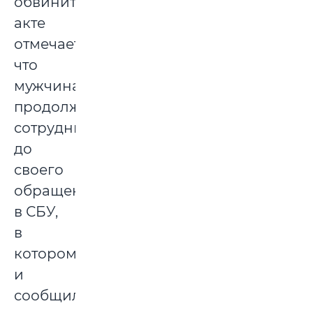
обвинительном
акте
отмечается,
что
мужчина
продолжал
сотрудничество
до
своего
обращения
в СБУ,
в
котором
и
сообщил