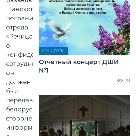
разведки
Пинского
пограничного
отряда
«Речица»
о
КОНЦЕРТЫ
конфиденциальном
Отчетный концерт ДШИ
сотрудничестве:
№1
он
78
должен
был
передавать
белорусской
стороне
информацию