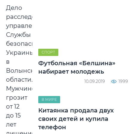
Дело
расследовало
управление
Службы
безопасности
Украины
СПОРТ
в
Футбольная «Белшина»
Волынской
набирает молодежь
области.
10.09.2019
1999
Мужчине
грозит
В МИРЕ
от 12
Китаянка продала двух
до 15
своих детей и купила
лет
телефон
лишения