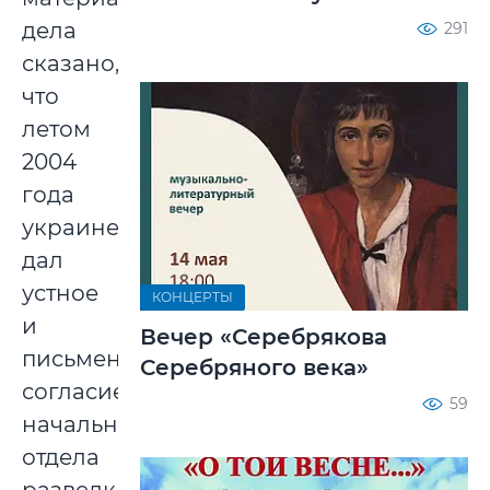
дела
291
сказано,
что
летом
2004
года
украинец
дал
устное
КОНЦЕРТЫ
и
Вечер «Серебрякова
письменное
Серебряного века»
согласие
59
начальнику
отдела