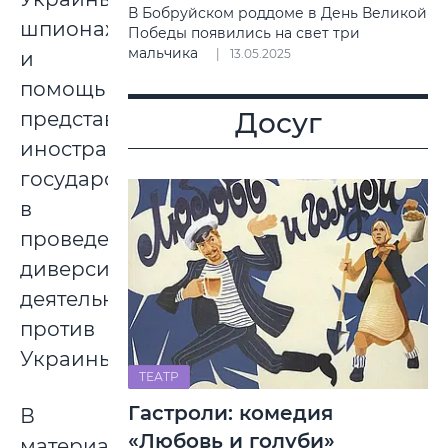
В Бобруйском роддоме в День Великой
шпионаж
Победы появились на свет три
мальчика
13.05.2025
и
помощь
Досуг
представителям
иностранного
государства
в
проведении
диверсионной
деятельности
против
Украины.
ТЕАТР
Гастроли: комедия
В
«Любовь и голуби»
материалах