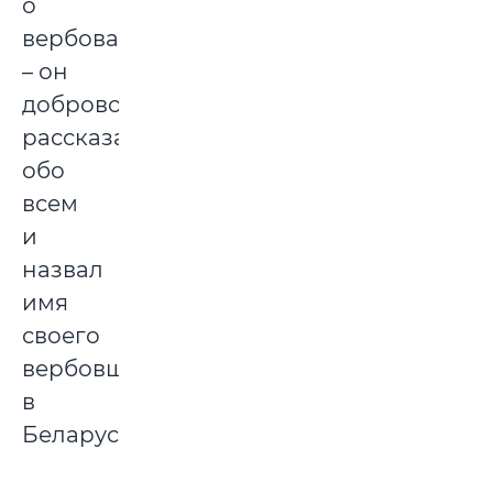
о
вербовании
– он
добровольно
рассказал
обо
всем
и
назвал
имя
своего
вербовщика
в
Беларуси.