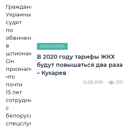
Гражданина
Украины
судят
по
обвинению
в
ЭКОНОМИКА
шпионаже.
В 2020 году тарифы ЖКХ
Он
будут повышаться два раза
признался,
– Кухарев
что
10.09.2019
2151
почти
15 лет
сотрудничал
с
белорусскими
спецслужбами.