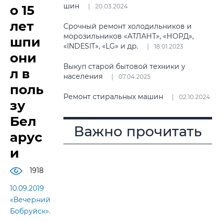
шин
о 15
20.03.2024
лет
Срочный ремонт холодильников и
морозильников «АТЛАНТ», «НОРД»,
шпи
«INDESIT», «LG» и др.
18.01.2023
они
Выкуп старой бытовой техники у
л в
населения
07.04.2025
поль
Ремонт стиральных машин
02.10.2024
зу
Бел
Важно прочитать
арус
и
1918
10.09.2019
«Вечерний
Бобруйск».