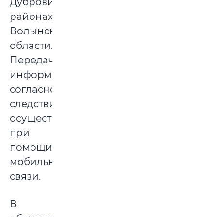
Дубровицком
районах
Волынской
области.
Передача
информации,
согласно
следствию,
осуществлялась
при
помощи
мобильной
связи.
В