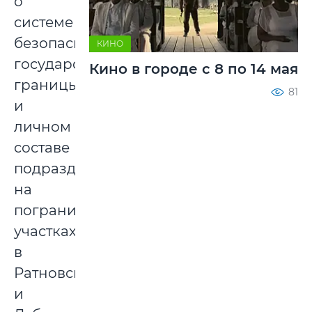
о
системе
безопасности
КИНО
государственной
Кино в городе с 8 по 14 мая
границы
81
и
личном
составе
подразделений
на
пограничных
участках
в
Ратновском
и