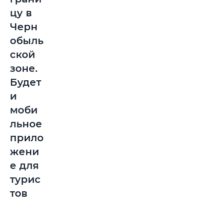
цу в
Черн
обыль
ской
зоне.
Будет
и
моби
льное
прило
жени
е для
турис
тов