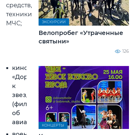
средств,
техники
ЭКСКУРСИИ
МЧС;
Велопробег «Утраченные
святыни»
126
кинозал
«Дорога
к
звездам»
(фильмы
об
авиаторах)
КОНЦЕРТЫ
военно-