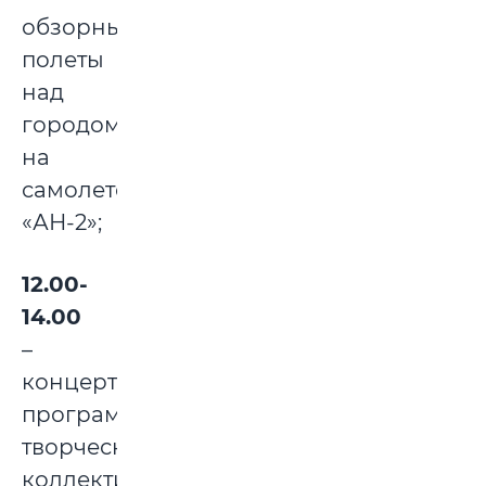
обзорные
полеты
над
городом
на
самолете
«АН-2»;
12.00-
14.00
–
концертная
программа
творческих
коллективов