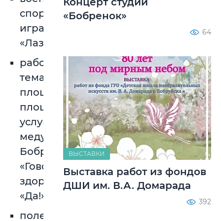
Концерт студии
спортивная
«Бобренок»
игра
64
«Лазертаг»
работа
тематических
площадок,
площадки
услуг
медучреждений
Бобруйска
ВЫСТАВКИ
«Говорим
Выставка работ из фондов
здоровью
ДШИ им. В.А. Домарада
«Да!»
392
полевая