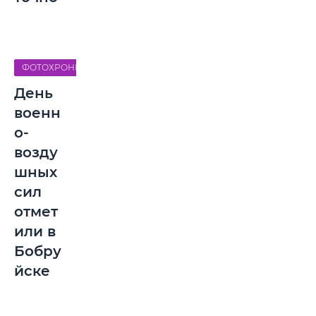
ФОТОХРОНИКА
День
военн
о-
возду
шных
сил
отмет
или в
Бобру
йске