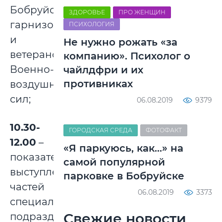
Бобруйского
ЗДОРОВЬЕ
ПРО ЖЕНЩИН
гарнизона
ПСИХОЛОГИЯ
и
Не нужно рожать «за
ветеранов
компанию». Психолог о
Военно-
чайлдфри и их
противниках
воздушных
сил;
06.08.2019
9379
10.30-
ГОРОДСКАЯ СРЕДА
ФОТОФАКТ
12.00
–
«Я паркуюсь, как...» на
показательные
самой популярной
выступления
парковке в Бобруйске
частей
06.08.2019
3373
специальных
Свежие новости
подразделений