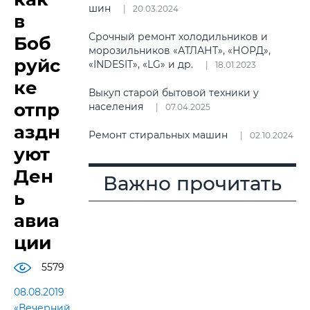
шин
20.03.2024
в
Срочный ремонт холодильников и
Боб
морозильников «АТЛАНТ», «НОРД»,
руйс
«INDESIT», «LG» и др.
18.01.2023
ке
Выкуп старой бытовой техники у
отпр
населения
07.04.2025
аздн
Ремонт стиральных машин
02.10.2024
уют
Ден
Важно прочитать
ь
авиа
ции
5579
08.08.2019
«Вечерний