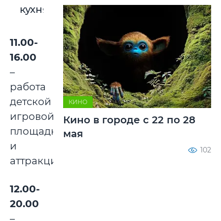
кухня
11.00-
16.00
–
работа
детской
КИНО
игровой
Кино в городе с 22 по 28
площадки
мая
и
102
аттракционов;
12.00-
20.00
–