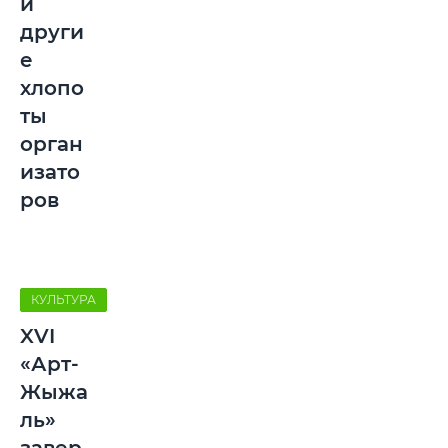
и
други
е
хлопо
ты
орган
изато
ров
КУЛЬТУРА
XVI
«Арт-
Жыжа
ль»