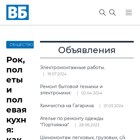
ОБЩЕСТВО
Объявления
Рок,
пол
Электромонтажные работы.
19.07.2024
еты
Ремонт бытовой техники и
и
электроники:
02.04.2024
пол
Химчистка на Гагарина
01.03.2024
евая
кухн
Ателье по ремонту одежды
"Портняжка"
28.06.2023
я:
как
Шиномонтаж легковых, грузовых, с/х