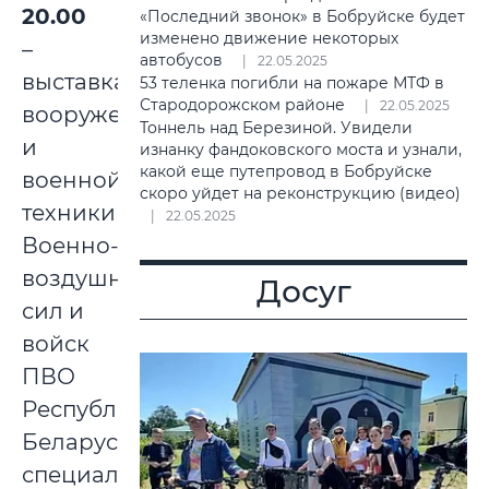
20.00
«Последний звонок» в Бобруйске будет
изменено движение некоторых
–
автобусов
22.05.2025
выставка
53 теленка погибли на пожаре МТФ в
Стародорожском районе
22.05.2025
вооружения
Тоннель над Березиной. Увидели
и
изнанку фандоковского моста и узнали,
какой еще путепровод в Бобруйске
военной
скоро уйдет на реконструкцию (видео)
техники
22.05.2025
Военно-
воздушных
Досуг
сил и
войск
ПВО
Республики
Беларусь,
специальных