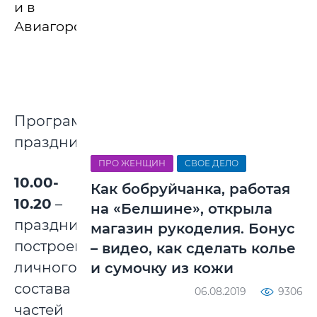
и в
Авиагородке.
Программа
праздника:
ПРО ЖЕНЩИН
СВОЕ ДЕЛО
10.00-
Как бобруйчанка, работая
10.20
–
на «Белшине», открыла
праздничное
магазин рукоделия. Бонус
построение
– видео, как сделать колье
личного
и сумочку из кожи
состава
06.08.2019
9306
частей