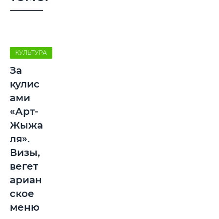
КУЛЬТУРА
За
кулис
ами
«Арт-
Жыжа
ля».
Визы,
вегет
ариан
ское
меню