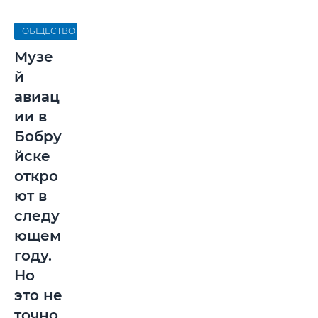
ОБЩЕСТВО
Музе
й
авиац
ии в
Бобру
йске
откро
ют в
следу
ющем
году.
Но
это не
точно