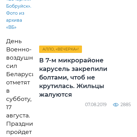
Бобруйск».
Фото из
архива
«ВБ»
День
Военно-
АЛЛО, «ВЕЧЕРКА»!
воздушных
В 7-м микрорайоне
сил
карусель закрепили
Беларуси
болтами, чтоб не
отметят
крутилась. Жильцы
в
жалуются
субботу,
07.08.2019
2885
17
августа.
Праздник
пройдет