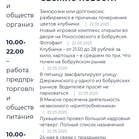
и
Заморозки или долгоносик:
общественных
разбираемся в причинах почернения
организаций;
цветов клубники
22.05.2025
Новый игровой комплекс открыли во
дворе на Рокоссовского в Бобруйске.
10.00-
Фотофакт
22.05.2025
Клубника – от 21.50 до 28 рублей за
22.00
кило, картошка – в среднем по три. Что
–
почем на бобруйском рынке
22.05.2025
работа
В пятницу заасфальтируют улицу
предприятий
Дзержинского у одного из бобруйских
рынков. Водителей просят не
торговли
парковаться
22.05.2025
и
В Минске пресечена деятельность
незаконного «криптообменника»
общественного
22.05.2025
питания;
Лукашенко провел большой кадровый
четверг. Полный список назначений
22.05.2025
10.00-
24 мая в связи с праздником