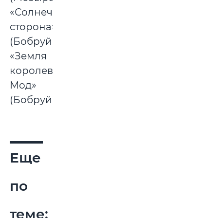
«Солнечная
сторона»
(Бобруйск),
«Земля
королевы
Мод»
(Бобруйск).
Еще
по
теме: