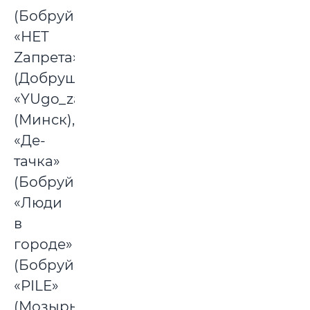
(Бобруйск),
«НЕТ
Zапрета»
(Добруш),
«YUgo_zapad»
(Минск),
«Де-
тачка»
(Бобруйск),
«Люди
в
городе»
(Бобруйск),
«PILE»
(Мозырь),