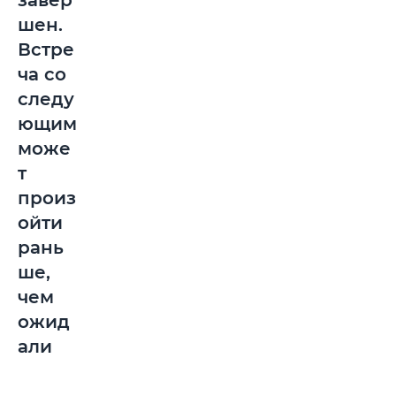
завер
шен.
Встре
ча со
следу
ющим
може
т
произ
ойти
рань
ше,
чем
ожид
али