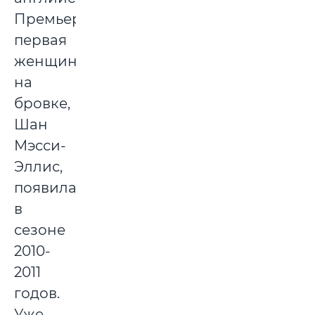
Премьерлиге
первая
женщина
на
бровке,
Шан
Мэсси-
Эллис,
появилась
в
сезоне
2010-
2011
годов.
Уже