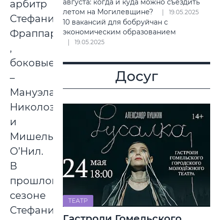
августа: когда и куда можно съездить
арбитр
летом на Могилевщине?
19.05.2025
Стефани
10 вакансий для бобруйчан с
Фраппар
экономическим образованием
19.05.2025
,
боковые
Досуг
–
Мануэла
Николози
и
Мишель
О’Нил.
В
прошлом
сезоне
ТЕАТР
Стефани
Гастроли Гомельского