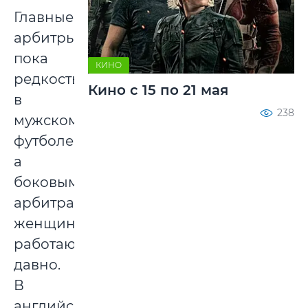
Главные
арбитры
пока
КИНО
редкость
Кино с 15 по 21 мая
в
238
мужском
футболе,
а
боковыми
арбитрами
женщины
работают
давно.
В
английской