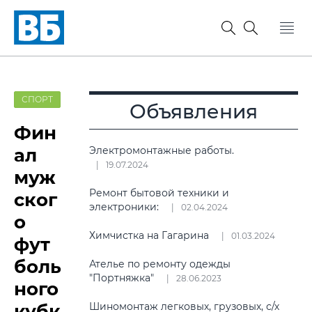
СПОРТ
Объявления
Фин
ал
Электромонтажные работы.
19.07.2024
муж
Ремонт бытовой техники и
ског
электроники:
02.04.2024
о
Химчистка на Гагарина
01.03.2024
фут
боль
Ателье по ремонту одежды
"Портняжка"
28.06.2023
ного
кубк
Шиномонтаж легковых, грузовых, с/х