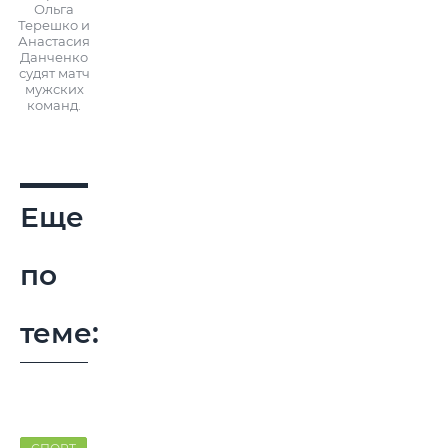
Ольга
Терешко и
Анастасия
Данченко
судят матч
мужских
команд.
Еще
по
теме: