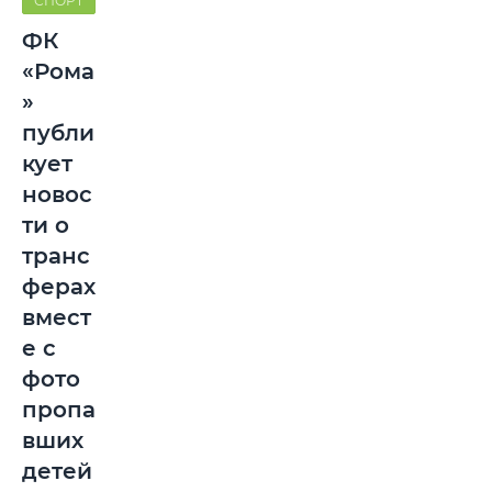
СПОРТ
ФК
«Рома
»
публи
кует
новос
ти о
транс
ферах
вмест
е с
фото
пропа
вших
детей