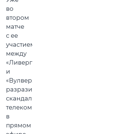
во
втором
матче
с ее
участием,
между
«Ливерпулем»
и
«Вулверхэмптоном»,
разразился
скандал:
телекомментаторы
в
прямом