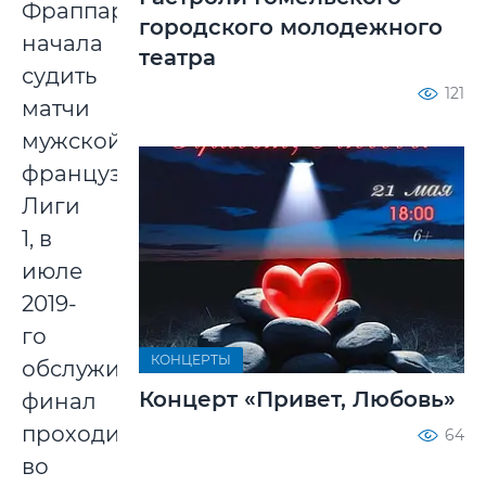
Фраппар
городского молодежного
начала
театра
судить
121
матчи
мужской
французской
Лиги
1, в
июле
2019-
го
КОНЦЕРТЫ
обслуживала
Концерт «Привет, Любовь»
финал
проходившего
64
во