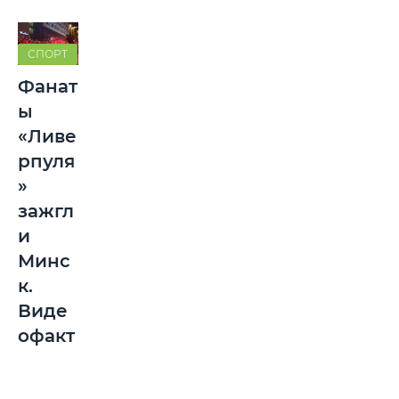
СПОРТ
Фанат
ы
«Ливе
рпуля
»
зажгл
и
Минс
к.
Виде
офакт