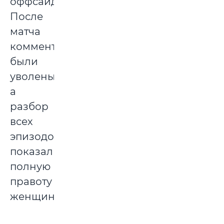
оффсайда.
После
матча
комментаторы
были
уволены,
а
разбор
всех
эпизодов
показал
полную
правоту
женщины.