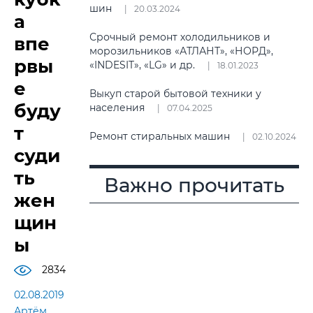
шин
20.03.2024
а
Срочный ремонт холодильников и
впе
морозильников «АТЛАНТ», «НОРД»,
рвы
«INDESIT», «LG» и др.
18.01.2023
е
Выкуп старой бытовой техники у
буду
населения
07.04.2025
т
Ремонт стиральных машин
02.10.2024
суди
ть
Важно прочитать
жен
щин
ы
2834
02.08.2019
Артём