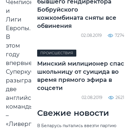
бывшего гендиректора
Чемпионов
Бобруйского
и
кожкомбината сняты все
Лиги
обвинения
Европы.
02.08.2019
7274
В
этом
году
ПРОИСШЕСТВИЯ
впервые
Минский милиционер спас
Суперкубок
школьницу от суицида во
время прямого эфира в
разыграют
соцсети
две
английские
02.08.2019
2621
команды
Свежие новости
–
«Ливерпуль»
В Беларусь пытались ввезти партию