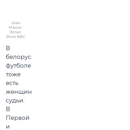
Шан
Мэсси-
Эллис.
Фото BBC
В
белорусском
футболе
тоже
есть
женщины
судьи.
В
Первой
и