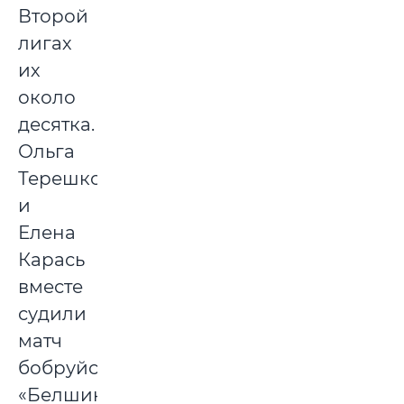
Второй
лигах
их
около
десятка.
Ольга
Терешко
и
Елена
Карась
вместе
судили
матч
бобруйской
«Белшины»