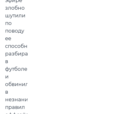
эфире
злобно
шутили
по
поводу
ее
способностей
разбираться
в
футболе
и
обвинили
в
незнании
правил