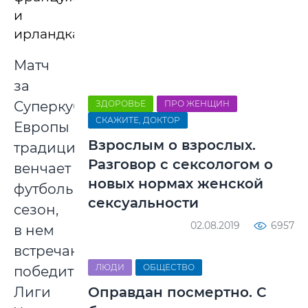
и
ирландка.
Матч
за
Суперкубок
ЗДОРОВЬЕ
ПРО ЖЕНЩИН
СКАЖИТЕ, ДОКТОР
Европы
Взрослым о взрослых.
традиционно
Разговор с сексологом о
венчает
новых нормах женской
футбольный
сексуальности
сезон,
02.08.2019
6957
в нем
встречаются
ЛЮДИ
ОБЩЕСТВО
победители
Лиги
Оправдан посмертно. С