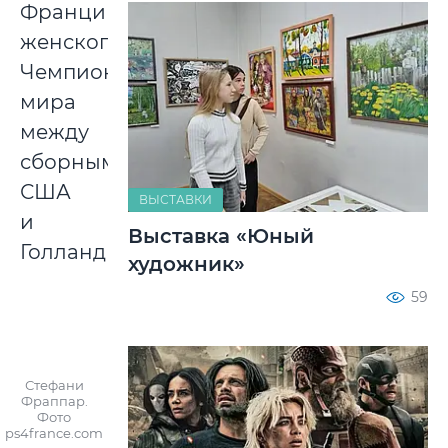
Франции
женского
Чемпионата
мира
между
сборными
США
ВЫСТАВКИ
и
Выставка «Юный
Голландии.
художник»
59
Стефани
Фраппар.
Фото
ps4france.com