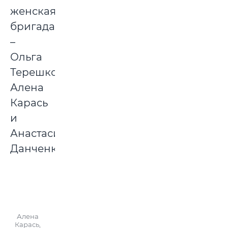
женская
бригада
–
Ольга
Терешко,
Алена
Карась
и
Анастасия
Данченко.
Алена
Карась,