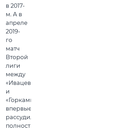
в 2017-
м. А в
апреле
2019-
го
матч
Второй
лиги
между
«Ивацевичами»
и
«Горками»
впервые
рассудила
полностью