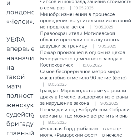
чипсов и шоколада, занизив стоимость
и
в семь раз
19.05.2025
лондонский
Минобр: изменений в процессе
«Челси».
проведения вступительных испытаний
не предполагается
19.05.2025
Правоохранители Могилевской
УЕФА
области пресекли попытку вывоза
девушки за границу
19.05.2025
впервые
Пожар произошел в одном из цехов
назначила
Белорусского цементного завода в
Костюковичах
19.05.2025
на
Самое беспрерывное метро мира
такой
масштабно отметило 90-летие (фото)
19.05.2025
матч
Граждан Марокко, которые устроили
полностью
драку в Гомеле, выдворяют из страны
за нарушение закона
19.05.2025
женскую
Почем дачи под Бобруйском. Собрали
судейскую
варианты, где можно встретить июнь
бригаду:
19.05.2025
«Большая бард-рыбалка» – в конце
главный
июля, «Рыцарский фест» – в начале