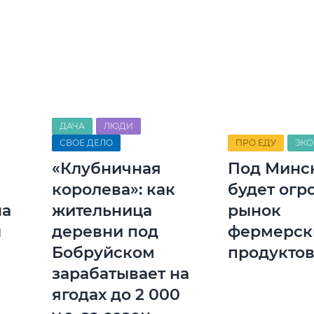
ДАЧА
ЛЮДИ
СВОЕ ДЕЛО
ПРО ЕДУ
ЭК
«Клубничная
Под Минс
королева»: как
будет ог
на
жительница
рынок
ы
деревни под
фермерск
Бобруйском
продукто
зарабатывает на
ягодах до 2 000