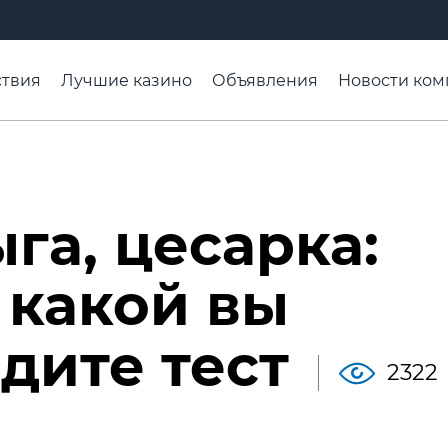
твия
Лучшие казино
Объявления
Новости ком
адьба недели
Чтобы помнили
Организации
Ра
га, цесарка:
 какой вы
дите тест
2322