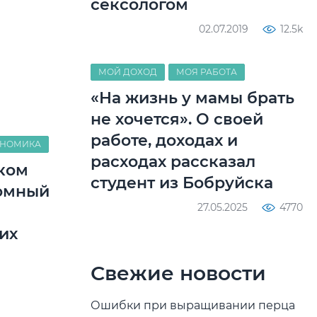
сексологом
02.07.2019
12.5k
МОЙ ДОХОД
МОЯ РАБОТА
«На жизнь у мамы брать
не хочется». О своей
работе, доходах и
ОНОМИКА
расходах рассказал
ком
студент из Бобруйска
ромный
27.05.2025
4770
их
в
Свежие новости
Ошибки при выращивании перца