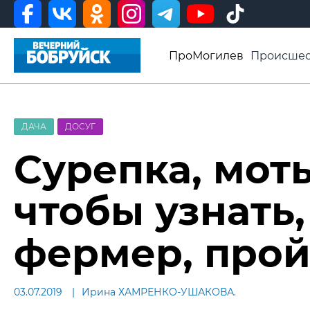
ПроМогилев
Происшес
История
Афиша
Св
Видео ВБ
ДАЧА
ДОСУГ
Сурепка, моты
чтобы узнать,
фермер, прой
03.07.2019
Ирина ХАМРЕНКО-УШАКОВА.