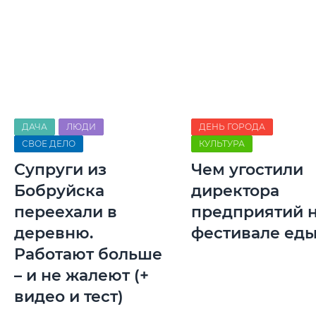
ДАЧА
ЛЮДИ
ДЕНЬ ГОРОДА
СВОЕ ДЕЛО
КУЛЬТУРА
Супруги из
Чем угостили
Бобруйска
директора
переехали в
предприятий 
деревню.
фестивале ед
Работают больше
– и не жалеют (+
видео и тест)