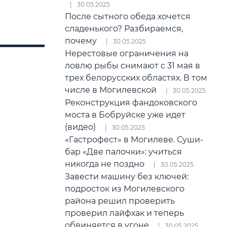
30.05.2025
После сытного обеда хочется
сладенького? Разбираемся,
почему
30.05.2025
Нерестовые ограничения на
ловлю рыбы снимают с 31 мая в
трех белорусских областях. В том
числе в Могилевской
30.05.2025
Реконструкция фандоковского
моста в Бобруйске уже идет
(видео)
30.05.2025
«Гастрофест» в Могилеве. Суши-
бар «Две палочки»: учиться
никогда не поздно
30.05.2025
Завести машину без ключей:
подросток из Могилевского
района решил проверить
проверил лайфхак и теперь
обвиняется в угоне
30.05.2025