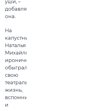
уши, –
добавляет
она.
На
капустнике
Наталья
Михайловна
иронично
обыграла
свою
театральную
жизнь,
вспомнив
и