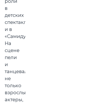
роли
в
детских
спектаклях,
и в
«Самидурах».
На
сцене
пели
и
танцевали
не
только
взрослые
актеры,