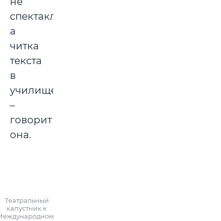
не
спектакль,
а
читка
текста
в
училище,
–
говорит
она.
Театральный
капустник к
Международному