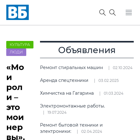
КУЛЬТУРА
Объявления
ЛЮДИ
«Мо
Ремонт стиральных машин
02.10.2024
и
Аренда спецтехники
03.02.2025
рол
Химчистка на Гагарина
01.03.2024
и –
это
Электромонтажные работы.
19.07.2024
мои
нер
Ремонт бытовой техники и
электроники:
02.04.2024
вы».