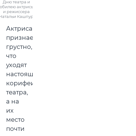
Дню театра и
юбилею актрисы
и режиссера
Натальи Кашпур.
Актриса
признается:
грустно,
что
уходят
настоящие
корифеи
театра,
а на
их
место
почти