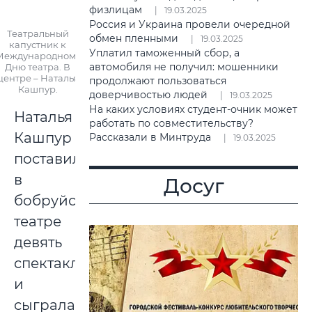
физлицам
19.03.2025
Россия и Украина провели очередной
Театральный
обмен пленными
19.03.2025
капустник к
Уплатил таможенный сбор, а
Международному
автомобиля не получил: мошенники
Дню театра. В
центре – Наталья
продолжают пользоваться
Кашпур.
доверчивостью людей
19.03.2025
На каких условиях студент-очник может
Наталья
работать по совместительству?
Кашпур
Рассказали в Минтруда
19.03.2025
поставила
в
Досуг
бобруйском
театре
девять
спектаклей
и
сыграла