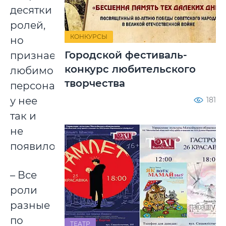
десятки
ролей,
КОНКУРСЫ
но
Городской фестиваль-
признается:
конкурс любительского
любимого
творчества
персонажа
у нее
181
так и
не
появилось.
– Все
роли
разные
по
ТЕАТР