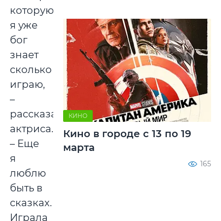
которую
я уже
бог
знает
сколько
играю,
–
рассказала
КИНО
актриса.
Кино в городе с 13 по 19
– Еще
марта
я
165
люблю
быть в
сказках.
Играла