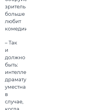
зритель
больше
любит
комедии:
– Так
и
должно
быть:
интеллектуальная
драматургия
уместна
в
случае,
когда