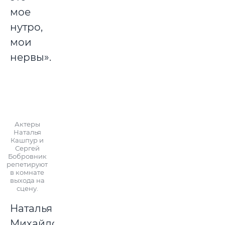
мое
нутро,
мои
нервы».
Актеры
Наталья
Кашпур и
Сергей
Бобровник
репетируют
в комнате
выхода на
сцену.
Наталья
Михайловна