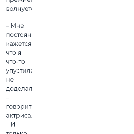
волнуется.
– Мне
постоянно
кажется,
что я
что-то
упустила,
не
доделала,
–
говорит
актриса.
– И
только