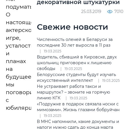
декоративной штукатурки
подумать...
25.03.2019
7010
О
настоящей
Свежие новости
актерской
игре,
Численность оленей в Беларуси за
усталости
последние 30 лет выросла в 11 раз
19.03.2025
и
Водитель, сбивший в Кировске, двух
планах
школьниц приговорен к лишению
на
свободы
19.03.2025
Белорусские студенты будут изучать
будущее
искусственный интеллект
19.03.2025
мы
Не устраивает работа такси и
поговорили
маршруток? – звоните на горячую
линию КГК
19.03.2025
с
«Подружке в подарок связала носки с
юбиляршей.
мимозами». Жизнь глазами бобруйчан
19.03.2025
В МНС напомнили, какие документы и
налоги нужно сдать до конца марта