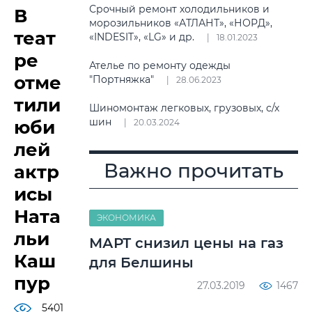
Срочный ремонт холодильников и
В
морозильников «АТЛАНТ», «НОРД»,
теат
«INDESIT», «LG» и др.
18.01.2023
ре
Ателье по ремонту одежды
отме
"Портняжка"
28.06.2023
тили
Шиномонтаж легковых, грузовых, с/х
шин
юби
20.03.2024
лей
Важно прочитать
актр
исы
Ната
ЭКОНОМИКА
льи
МАРТ снизил цены на газ
Каш
для Белшины
пур
27.03.2019
1467
5401