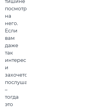
тишине
посмотрите
на
него.
Если
вам
даже
так
интересно
и
захочется
послушать
–
тогда
это