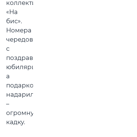
коллектив
«На
бис».
Номера
чередовались
с
поздравлениями
юбилярше,
а
подарков
надарили
–
огромную
кадку.