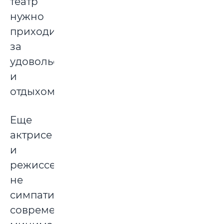
театр
нужно
приходить
за
удовольствием
и
отдыхом.
Еще
актрисе
и
режиссеру
не
симпатичен
современный