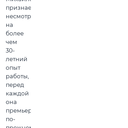
признается:
несмотря
на
более
чем
30-
летний
опыт
работы,
перед
каждой
она
премьерой
по-
прежнему