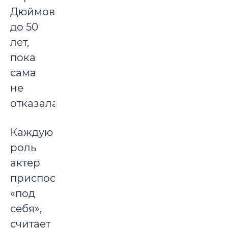
Дюймовочку
до 50
лет,
пока
сама
не
отказалась!
Каждую
роль
актер
приспосабливает
«под
себя»,
считает