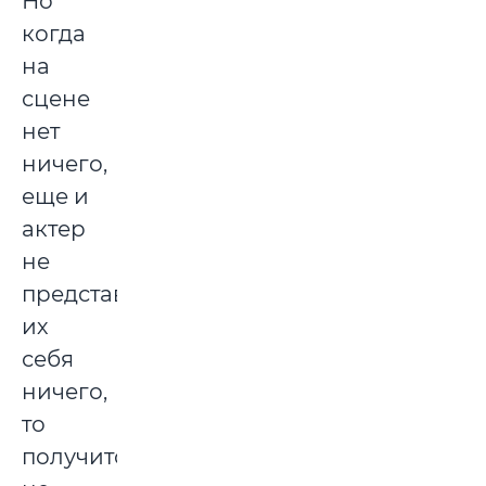
Но
когда
на
сцене
нет
ничего,
еще и
актер
не
представляет
их
себя
ничего,
то
получится