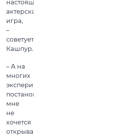
настоящая
актерская
игра,
–
советует
Кашпур.
– А на
многих
экспериментальных
постановках
мне
не
хочется
открывать