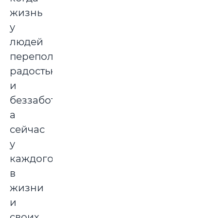
жизнь
у
людей
переполнена
радостью
и
беззаботностью,
а
сейчас
у
каждого
в
жизни
и
своих