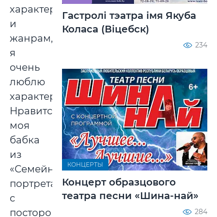
характеру
Гастролі тэатра імя Якуба
и
Коласа (Віцебск)
жанрам,
234
я
очень
люблю
характерные.
Нравится
моя
бабка
из
КОНЦЕРТЫ
«Семейного
Концерт образцового
портрета
театра песни «Шина-най»
с
посторонним»,
284