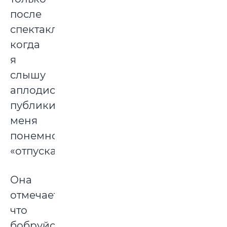
после
спектакля,
когда
я
слышу
аплодисменты
публики,
меня
понемногу
«отпускает».
Она
отмечает,
что
бобруйский