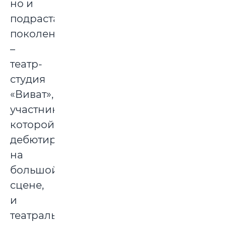
но и
подрастающее
поколение
–
театр-
студия
«Виват»,
участники
которой
дебютировали
на
большой
сцене,
и
театральный