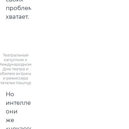
проблем
хватает.
Театральный
капустник к
Международному
Дню театра и
юбилею актрисы
и режиссера
Натальи Кашпур.
Но
интеллектуальные,
они
же
«некассовые»