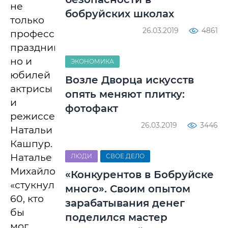
не
бобруйских школах
только
26.03.2019
4861
профессиональный
праздник,
но и
ЭКОНОМИКА
юбилей
Возле Дворца искусств
актрисы
опять меняют плитку:
и
фотофакт
режиссера
26.03.2019
3446
Натальи
Кашпур.
Наталье
ЛЮДИ
СВОЕ ДЕЛО
Михайловне
«Конкурентов в Бобруйске
«стукнуло»
много». Своим опытом
60, кто
зарабатывания денег
бы
поделился мастер
мог