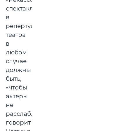
спектакли
в
репертуаре
театра
в
любом
случае
должны
быть,
«чтобы
актеры
не
расслаблялись»,
говорит