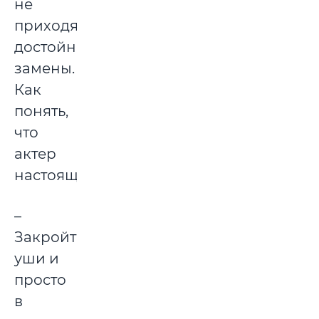
не
приходят
достойные
замены.
Как
понять,
что
актер
настоящий?
–
Закройте
уши и
просто
в