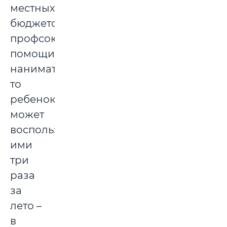
местных
бюджетов,
профсоюзной
помощи,
нанимателей,
то
ребенок
может
воспользоваться
ими
три
раза
за
лето –
в