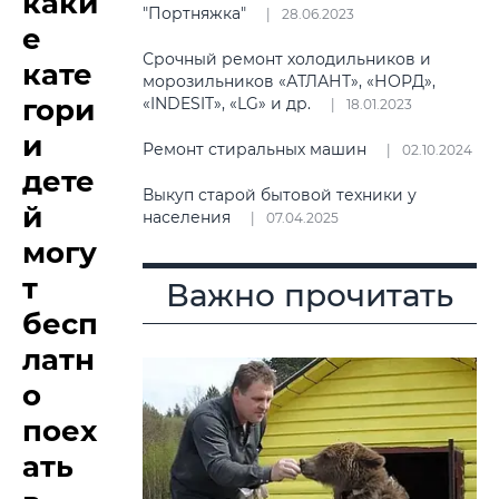
каки
"Портняжка"
28.06.2023
е
Срочный ремонт холодильников и
кате
морозильников «АТЛАНТ», «НОРД»,
гори
«INDESIT», «LG» и др.
18.01.2023
и
Ремонт стиральных машин
02.10.2024
дете
Выкуп старой бытовой техники у
й
населения
07.04.2025
могу
т
Важно прочитать
бесп
латн
о
поех
ать