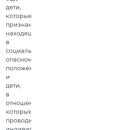
дети,
которые
признаны
находящимися
в
социально
опасном
положении,
и
дети,
в
отношении
которых
проводится
индивидуальная