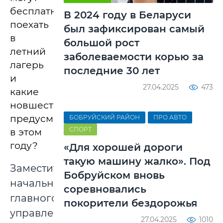
бесплатно
В 2024 году в Беларуси
поехать
был зафиксирован самый
в
большой рост
летний
заболеваемости корью за
лагерь
последние 30 лет
и
27.04.2025
473
какие
новшества
предусмотрены
БОБРУЙСКИЙ РАЙОН
ПРО АВТО
СПОРТ
в этом
году?
«Для хорошей дороги
такую машину жалко». Под
Заместитель
Бобруйском вновь
начальника
соревновались
главного
покорители бездорожья
управления
27.04.2025
1010