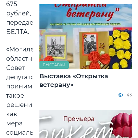
675
рублей,
передает
БЕЛТА.
«Могилевский
областной
ВЫСТАВКИ
Совет
Выставка «Открытка
депутатов
ветерану»
принимает
такое
143
решение,
как
мера
социальной