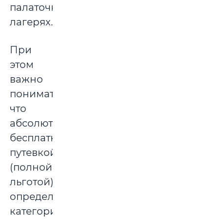
палаточных
лагерях.
При
этом
важно
понимать,
что
абсолютно
бесплатной
путевкой
(полной
льготой)
определенные
категории