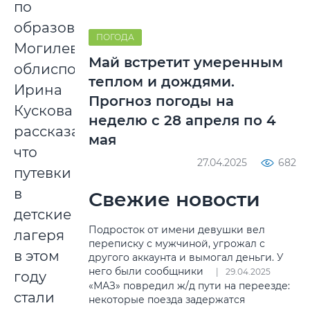
по
образованию
ПОГОДА
Могилевского
Май встретит умеренным
облисполкома
теплом и дождями.
Ирина
Прогноз погоды на
Кускова
неделю с 28 апреля по 4
рассказала,
мая
что
27.04.2025
682
путевки
в
Свежие новости
детские
Подросток от имени девушки вел
лагеря
переписку с мужчиной, угрожал с
в этом
другого аккаунта и вымогал деньги. У
него были сообщники
29.04.2025
году
«МАЗ» повредил ж/д пути на переезде:
стали
некоторые поезда задержатся