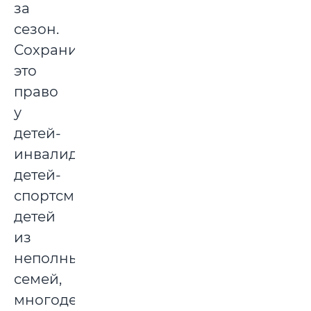
за
сезон.
Сохранилось
это
право
у
детей-
инвалидов,
детей-
спортсменов,
детей
из
неполных
семей,
многодетных