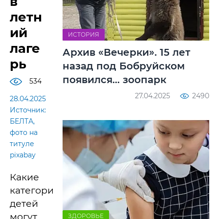
в
летн
ий
ИСТОРИЯ
лаге
Архив «Вечерки». 15 лет
рь
назад под Бобруйском
появился... зоопарк
534
27.04.2025
2490
28.04.2025
Источник:
БЕЛТА,
фото на
титуле
pixabay
Какие
категории
детей
могут
ЗДОРОВЬЕ