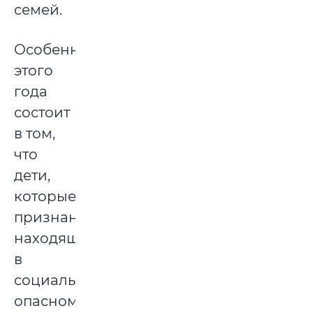
семей.
Особенность
этого
года
состоит
в том,
что
дети,
которые
признаны
находящимися
в
социально
опасном