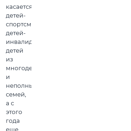
касается
детей-
спортсменов,
детей-
инвалидов,
детей
из
многодетных
и
неполных
семей,
а с
этого
года
еще