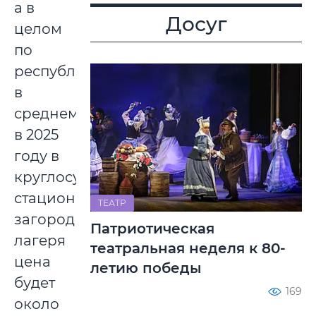
а в
Досуг
целом
по
республике
в
среднем
в 2025
году в
круглосуточные,
стационарные,
ТЕАТР
загородные
Патриотическая
лагеря
театральная неделя к 80-
цена
летию победы
будет
169
около