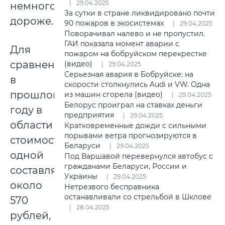
29.04.2025
немного
За сутки в стране ликвидировано почти
дороже.
90 пожаров в экосистемах
29.04.2025
Поворачивал налево и не пропустил.
ГАИ показала момент аварии с
Для
пожаром на бобруйском перекрестке
сравнения:
(видео)
29.04.2025
Серьезная авария в Бобруйске: на
в
скорости столкнулись Audi и VW. Одна
прошлом
из машин сгорела (видео)
29.04.2025
Белорус проиграл на ставках деньги
году в
предприятия
29.04.2025
области
Кратковременные дожди с сильными
порывами ветра прогнозируются в
стоимость
Беларуси
29.04.2025
одной
Под Варшавой перевернулся автобус с
гражданами Беларуси, России и
составляла
Украины
29.04.2025
около
Нетрезвого бесправника
останавливали со стрельбой в Шклове
570
28.04.2025
рублей,