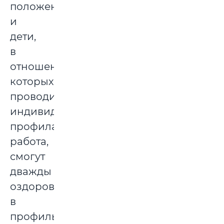
положении,
и
дети,
в
отношении
которых
проводится
индивидуальная
профилактическая
работа,
смогут
дважды
оздоровиться
в
профильных