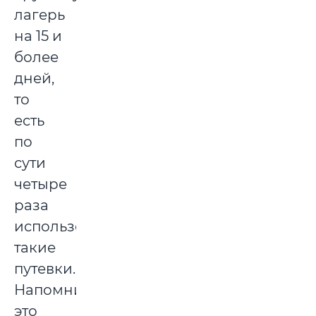
лагерь
на 15 и
более
дней,
то
есть
по
сути
четыре
раза
использовать
такие
путевки.
Напомним,
это