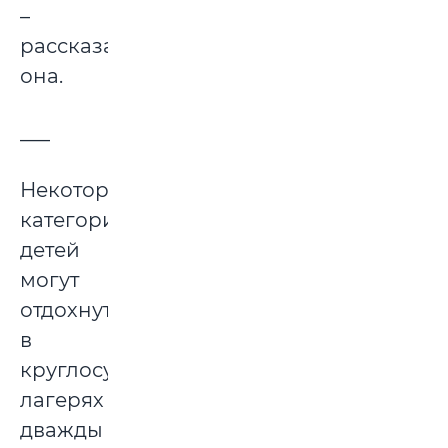
–
рассказала
она.
___
Некоторые
категории
детей
могут
отдохнуть
в
круглосуточных
лагерях
дважды