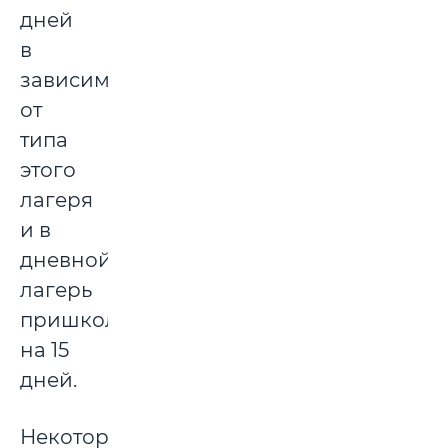
дней
в
зависимости
от
типа
этого
лагеря
и в
дневной
лагерь
пришкольный
на 15
дней.
Некоторые