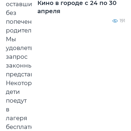
Кино в городе с 24 по 30
оставшимся
апреля
без
попечения
191
родителей.
Мы
удовлетворяем
запрос
законных
представителей.
Некоторые
дети
поедут
в
лагеря
бесплатно»,