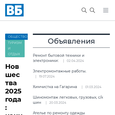
ОБЩЕСТВО
Объявления
ТУРИЗМ
И
ОТДЫХ
Ремонт бытовой техники и
электроники:
02.04.2024
Нов
Электромонтажные работы.
шес
19.07.2024
тва
Химчистка на Гагарина
01.03.2024
2025
Шиномонтаж легковых, грузовых, с/х
года
шин
20.03.2024
:
Ателье по ремонту одежды