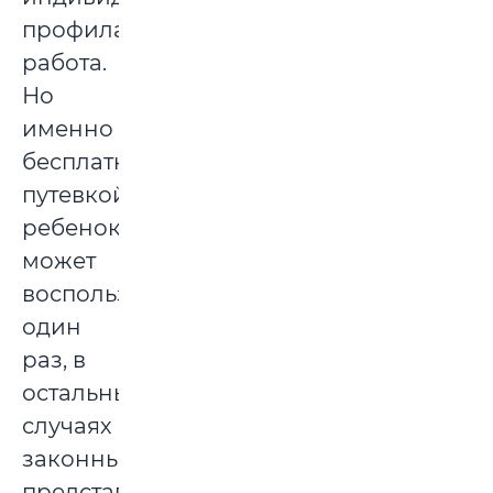
профилактическая
работа.
Но
именно
бесплатной
путевкой
ребенок
может
воспользоваться
один
раз, в
остальных
случаях
законным
представителям