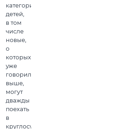
категории
детей,
в том
числе
новые,
о
которых
уже
говорилось
выше,
могут
дважды
поехать
в
круглосуточный