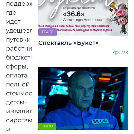
поддержки,
где
идет
удешевление
ТЕАТР
путевки
Спектакль «Букет»
работникам
238
бюджетной
сферы,
оплата
полной
стоимости
детям-
инвалидам,
сиротам
КИНО
и