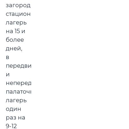
загородный
стационарный
лагерь
на 15 и
более
дней,
в
передвижной
и
непередвижной
палаточный
лагерь
один
раз на
9-12