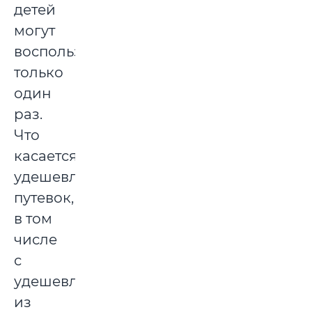
детей
могут
воспользоваться
только
один
раз.
Что
касается
удешевленных
путевок,
в том
числе
с
удешевлением
из