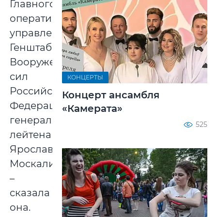
Главного
оперативного
управления
Генштаба
Вооруженных
сил
КОНЦЕРТЫ
Российской
Концерт ансамбля
Федерации
«Камерата»
генерал-
525
лейтенант
Ярослав
Москалик»,
–
сказала
она.