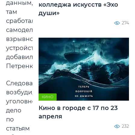
данным,
колледжа искусств «Эхо
там
души»
сработало
274
самодельное
взрывное
устройство,
добавила
Петренко.
Следователи
возбудили
КИНО
уголовное
Кино в городе с 17 по 23
дело
апреля
по
232
статьям