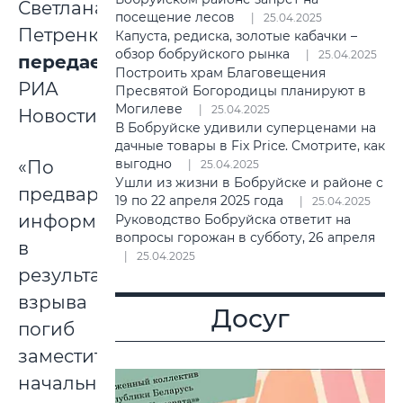
Светлана
посещение лесов
25.04.2025
Петренко,
Капуста, редиска, золотые кабачки –
обзор бобруйского рынка
25.04.2025
передает
Построить храм Благовещения
РИА
Пресвятой Богородицы планируют в
Могилеве
25.04.2025
Новости.
В Бобруйске удивили суперценами на
дачные товары в Fix Price. Смотрите, как
выгодно
«По
25.04.2025
Ушли из жизни в Бобруйске и районе с
предварительной
19 по 22 апреля 2025 года
25.04.2025
информации,
Руководство Бобруйска ответит на
вопросы горожан в субботу, 26 апреля
в
25.04.2025
результате
взрыва
Досуг
погиб
заместитель
начальника