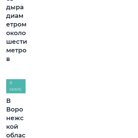
дыра
диам
етром
около
шести
метро
в
В
МИРЕ
В
Воро
нежс
кой
облас