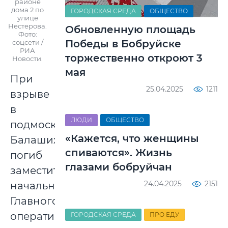
районе
дома 2 по
ГОРОДСКАЯ СРЕДА
ОБЩЕСТВО
улице
Нестерова.
Обновленную площадь
Фото:
Победы в Бобруйске
соцсети /
РИА
торжественно откроют 3
Новости.
мая
При
25.04.2025
1211
взрыве
в
ЛЮДИ
ОБЩЕСТВО
подмосковной
«Кажется, что женщины
Балашихе
спиваются». Жизнь
погиб
глазами бобруйчан
заместитель
24.04.2025
2151
начальника
Главного
оперативного
ГОРОДСКАЯ СРЕДА
ПРО ЕДУ