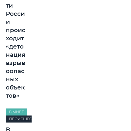
ти
Росси
и
проис
ходит
«дето
нация
взрыв
оопас
ных
объек
тов»
В МИРЕ
ПРОИСШЕСТВИЯ
В