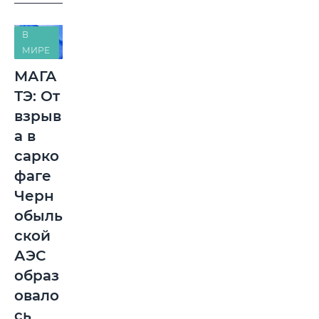
В
МИРЕ
МАГА
ТЭ: От
взрыв
а в
сарко
фаге
Черн
обыль
ской
АЭС
образ
овало
сь