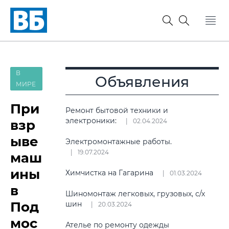
В
Объявления
МИРЕ
При
Ремонт бытовой техники и
электроники:
взр
02.04.2024
ыве
Электромонтажные работы.
19.07.2024
маш
ины
Химчистка на Гагарина
01.03.2024
в
Шиномонтаж легковых, грузовых, с/х
Под
шин
20.03.2024
мос
Ателье по ремонту одежды