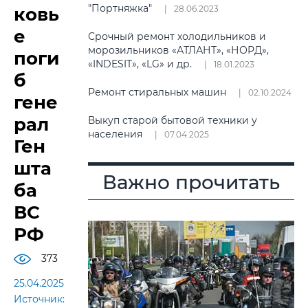
"Портняжка"
ковь
28.06.2023
е
Срочный ремонт холодильников и
морозильников «АТЛАНТ», «НОРД»,
поги
«INDESIT», «LG» и др.
18.01.2023
б
Ремонт стиральных машин
02.10.2024
гене
рал
Выкуп старой бытовой техники у
населения
07.04.2025
Ген
шта
Важно прочитать
ба
ВС
РФ
373
25.04.2025
Источник: