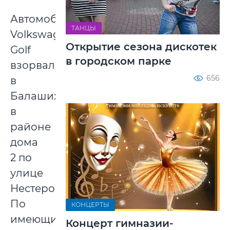
Автомобиль
ТАНЦЫ
Volkswagen
Открытие сезона дискотек
Golf
в городском парке
взорвался
656
в
Балашихе
в
районе
дома
2 по
улице
Нестерова.
По
КОНЦЕРТЫ
имеющимся
Концерт гимназии-