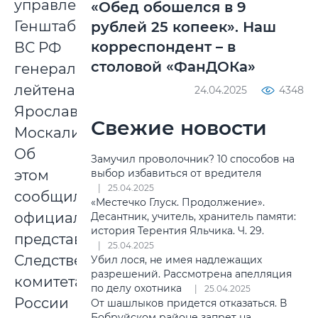
управления
«Обед обошелся в 9
Генштаба
рублей 25 копеек». Наш
корреспондент – в
ВС РФ
столовой «ФанДОКа»
генерал-
лейтенант
24.04.2025
4348
Ярослав
Свежие новости
Москалик.
Об
Замучил проволочник? 10 способов на
выбор избавиться от вредителя
этом
25.04.2025
сообщила
«Местечко Глуск. Продолжение».
официальный
Десантник, учитель, хранитель памяти:
история Терентия Яльчика. Ч. 29.
представитель
25.04.2025
Следственного
Убил лося, не имея надлежащих
разрешений. Рассмотрена апелляция
комитета
по делу охотника
25.04.2025
России
От шашлыков придется отказаться. В
Бобруйском районе запрет на