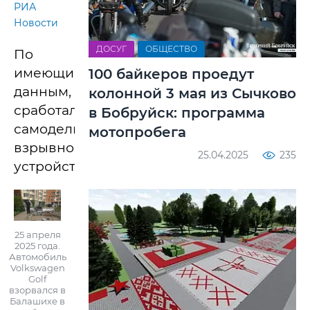
РИА
Новости
ДОСУГ
ОБЩЕСТВО
По
имеющимся
100 байкеров проедут
данным,
колонной 3 мая из Сычково
сработало
в Бобруйск: программа
самодельное
мотопробега
взрывное
25.04.2025
235
устройство.
25 апреля
2025 года.
Автомобиль
Volkswagen
Golf
взорвался в
Балашихе в