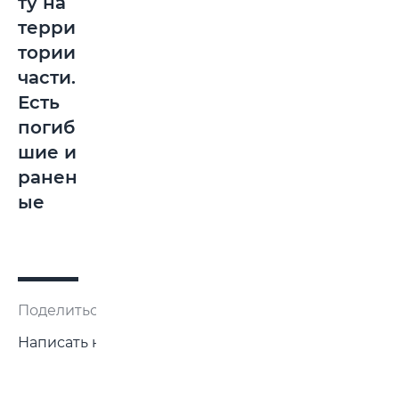
ту на
терри
тории
части.
Есть
погиб
шие и
ранен
ые
Поделиться:
Написать нам