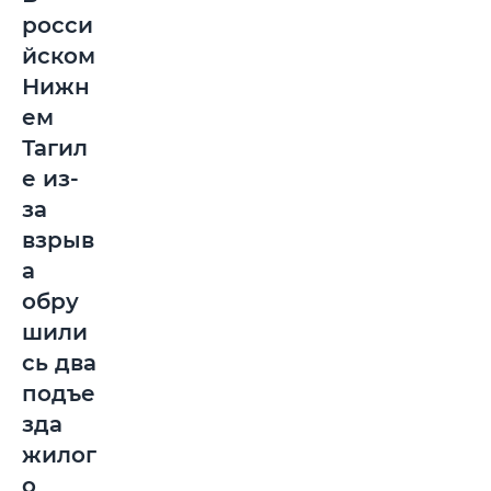
росси
йском
Нижн
ем
Тагил
е из-
за
взрыв
а
обру
шили
сь два
подъе
зда
жилог
о