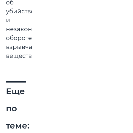
об
убийстве
и
незаконном
обороте
взрывчатых
веществ.
Еще
по
теме: