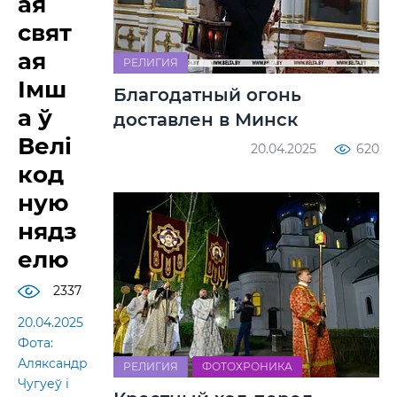
ая
свят
ая
РЕЛИГИЯ
Імш
Благодатный огонь
а ў
доставлен в Минск
Велі
20.04.2025
620
код
ную
нядз
елю
2337
20.04.2025
Фота:
Аляксандр
РЕЛИГИЯ
ФОТОХРОНИКА
Чугуеў i