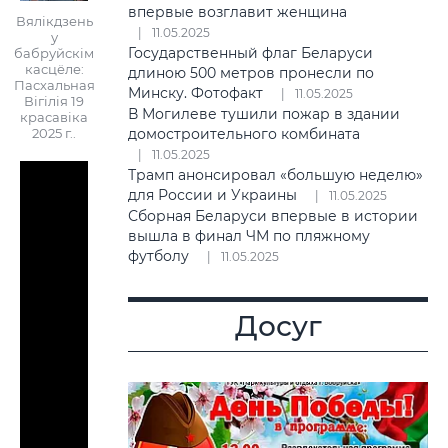
впервые возглавит женщина
Вялікдзень
11.05.2025
у
Государственный флаг Беларуси
бабруйскім
касцёле:
длиною 500 метров пронесли по
Пасхальная
Минску. Фотофакт
11.05.2025
Вігілія 19
В Могилеве тушили пожар в здании
красавіка
2025 г..
домостроительного комбината
11.05.2025
Трамп анонсировал «большую неделю»
для России и Украины
11.05.2025
Сборная Беларуси впервые в истории
вышла в финал ЧМ по пляжному
футболу
11.05.2025
Досуг