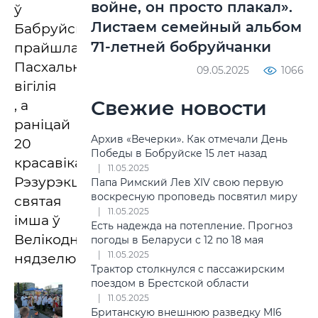
войне, он просто плакал».
ў
Листаем семейный альбом
Бабруйску
71-летней бобруйчанки
прайшла
Пасхальная
09.05.2025
1066
вігілія
Свежие новости
, а
раніцай
Архив «Вечерки». Как отмечали День
20
Победы в Бобруйске 15 лет назад
красавіка
11.05.2025
Рэзурэкцыйная
Папа Римский Лев XIV свою первую
воскресную проповедь посвятил миру
святая
11.05.2025
імша ў
Есть надежда на потепление. Прогноз
Велікодную
погоды в Беларуси с 12 по 18 мая
11.05.2025
нядзелю.
Трактор столкнулся с пассажирским
поездом в Брестской области
11.05.2025
Британскую внешнюю разведку MI6