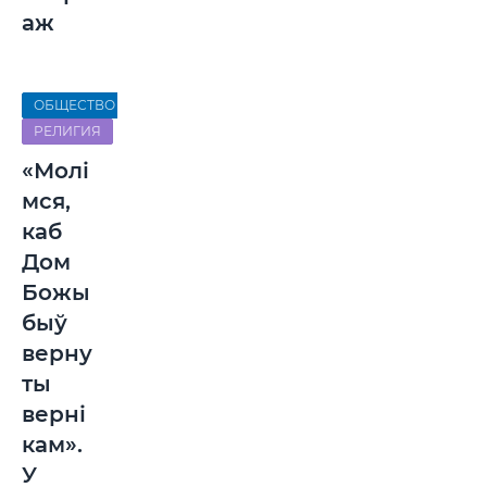
аж
ОБЩЕСТВО
РЕЛИГИЯ
«Молі
мся,
каб
Дом
Божы
быў
верну
ты
верні
кам».
У