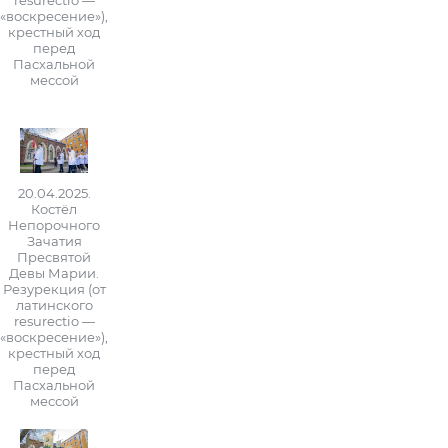
resurectio —
«воскресение»),
крестный ход
перед
Пасхальной
мессой
20.04.2025.
Костёл
Непорочного
Зачатия
Пресвятой
Девы Марии.
Резурекция (от
латинского
resurectio —
«воскресение»),
крестный ход
перед
Пасхальной
мессой