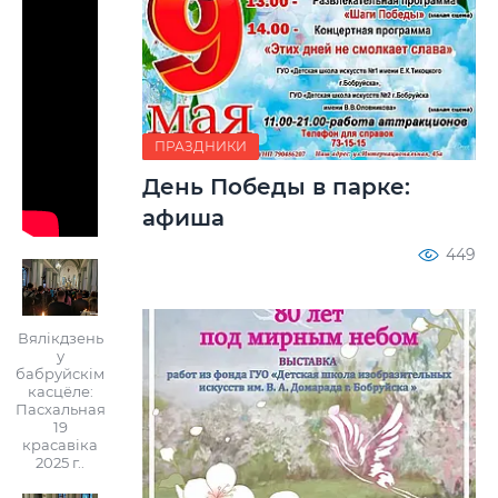
ПРАЗДНИКИ
День Победы в парке:
афиша
449
Вялікдзень
у
бабруйскім
касцёле:
Пасхальная
19
красавіка
2025 г..