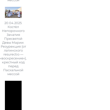
мессой
20.04.2025.
Костёл
Непорочного
Зачатия
Пресвятой
Девы Марии.
Резурекция (от
латинского
resurectio —
«воскресение»),
крестный ход
перед
Пасхальной
мессой