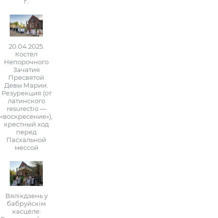
г..
20.04.2025.
Костёл
Непорочного
Зачатия
Пресвятой
Девы Марии.
Резурекция (от
латинского
resurectio —
«воскресение»),
крестный ход
перед
Пасхальной
мессой
Вялікдзень у
бабруйскім
касцёле: