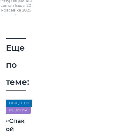
Рэзурэкцыйная
святая Імша, 20
красавіка 2025
г..
Еще
по
теме:
ОБЩЕСТВО
РЕЛИГИЯ
«Спак
ой