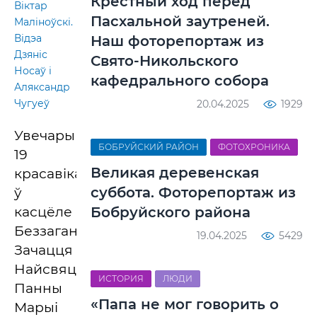
Крестный ход перед
Вiктар
Пасхальной заутреней.
Малiноўскi.
Відэа
Наш фоторепортаж из
Дзяніс
Свято-Никольского
Носаў і
кафедрального собора
Аляксандр
Чугуеў
20.04.2025
1929
Увечары
БОБРУЙСКИЙ РАЙОН
ФОТОХРОНИКА
19
Великая деревенская
красавіка
суббота. Фоторепортаж из
ў
касцёле
Бобруйского района
Беззаганнага
19.04.2025
5429
Зачацця
Найсвяцейшай
ИСТОРИЯ
ЛЮДИ
Панны
«Папа не мог говорить о
Марыі