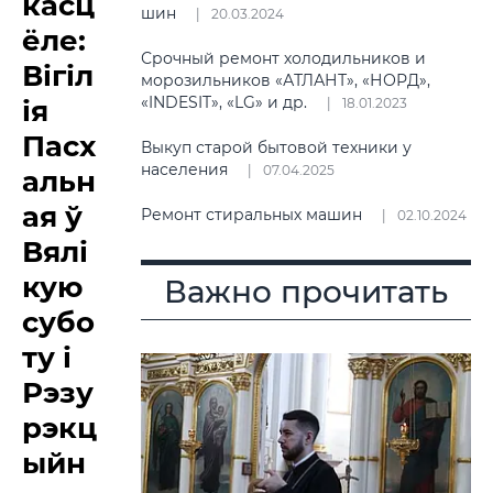
касц
шин
20.03.2024
ёле:
Срочный ремонт холодильников и
Вігіл
морозильников «АТЛАНТ», «НОРД»,
«INDESIT», «LG» и др.
ія
18.01.2023
Пасх
Выкуп старой бытовой техники у
населения
07.04.2025
альн
ая ў
Ремонт стиральных машин
02.10.2024
Вялі
кую
Важно прочитать
субо
ту і
Рэзу
рэкц
ыйн