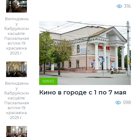
316
Вялікдзень
у
бабруйскім
касцёле:
Пасхальная
вігілія 19
красавіка
2025 г..
КИНО
Вялікдзень
у
Кино в городе с 1 по 7 мая
бабруйскім
касцёле:
598
Пасхальная
вігілія 19
красавіка
2025 г..