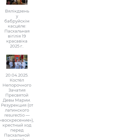
Вялікдзень
у
бабруйскім
касцёле:
Пасхальная
вігілія 19
красавіка
2025 г..
20.04.2025.
Костёл
Непорочного
Зачатия
Пресвятой
Девы Марии.
Резурекция (от
латинского
resurectio —
«воскресение»),
крестный ход
перед
Пасхальной