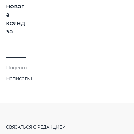
новаг
а
ксянд
за
Поделиться:
Написать нам
СВЯЗАТЬСЯ С РЕДАКЦИЕЙ