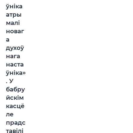
ўніка
атры
малі
новаг
а
духоў
нага
наста
ўніка»
. У
бабру
йскім
касцё
ле
прадс
тавілі