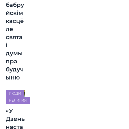
бабру
йскім
касцё
ле
свята
і
думы
пра
будуч
ыню
ЛЮДИ
РЕЛИГИЯ
«У
Дзень
наста