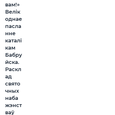
вам!»
Велік
однае
пасла
нне
каталі
кам
Бабру
йска.
Раскл
ад
свято
чных
наба
жэнст
ваў