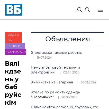
ВИДЕО
Объявления
ВБ
РЕЛИГИЯ
ФОТОХРОНИКА
Электромонтажные работы.
19.07.2024
Вялі
Ремонт бытовой техники и
кдзе
электроники:
02.04.2024
нь у
Химчистка на Гагарина
01.03.2024
баб
Ателье по ремонту одежды
руйс
"Портняжка"
28.06.2023
кім
Шиномонтаж легковых, грузовых, с/х