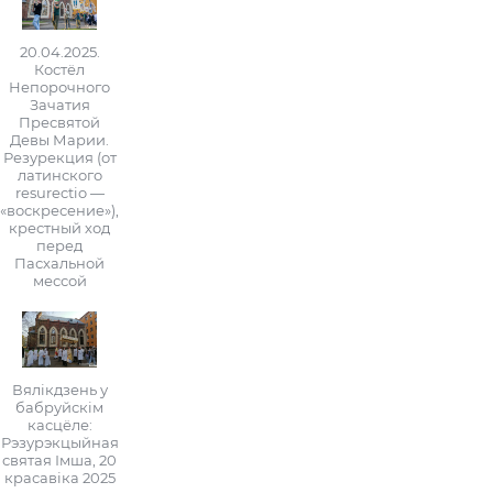
20.04.2025.
Костёл
Непорочного
Зачатия
Пресвятой
Девы Марии.
Резурекция (от
латинского
resurectio —
«воскресение»),
крестный ход
перед
Пасхальной
мессой
Вялікдзень у
бабруйскім
касцёле:
Рэзурэкцыйная
святая Імша, 20
красавіка 2025