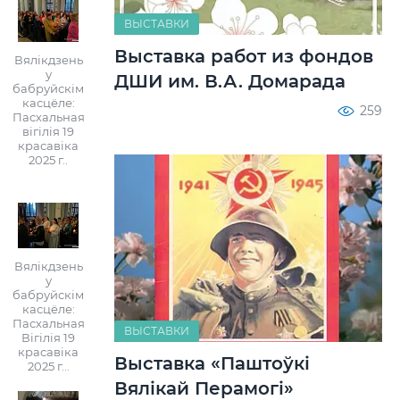
ВЫСТАВКИ
Выставка работ из фондов
Вялікдзень
у
ДШИ им. В.А. Домарада
бабруйскім
касцёле:
259
Пасхальная
вігілія 19
красавіка
2025 г..
Вялікдзень
у
бабруйскім
касцёле:
Пасхальная
ВЫСТАВКИ
Вігілія 19
красавіка
Выставка «Паштоўкі
2025 г...
Вялікай Перамогі»