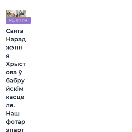
РЕЛИГИЯ
Свята
Нарад
жэнн
я
Хрыст
ова ў
бабру
йскім
касцё
ле.
Наш
фотар
эпарт