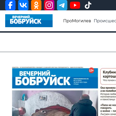
ПроМогилев
Происшес
История
Афиша
Св
Видео ВБ