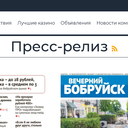
твия
Лучшие казино
Объявления
Новости ком
адьба недели
Чтобы помнили
Организации
Ра
Пресс-релиз