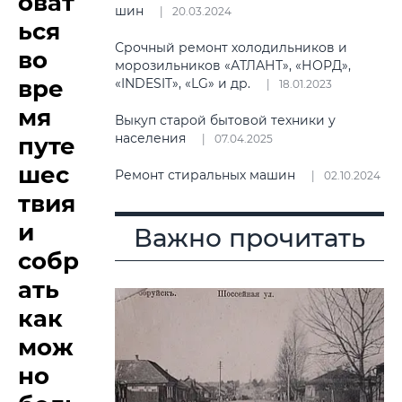
оват
шин
20.03.2024
ься
Срочный ремонт холодильников и
во
морозильников «АТЛАНТ», «НОРД»,
вре
«INDESIT», «LG» и др.
18.01.2023
мя
Выкуп старой бытовой техники у
населения
путе
07.04.2025
шес
Ремонт стиральных машин
02.10.2024
твия
и
Важно прочитать
собр
ать
как
мож
но