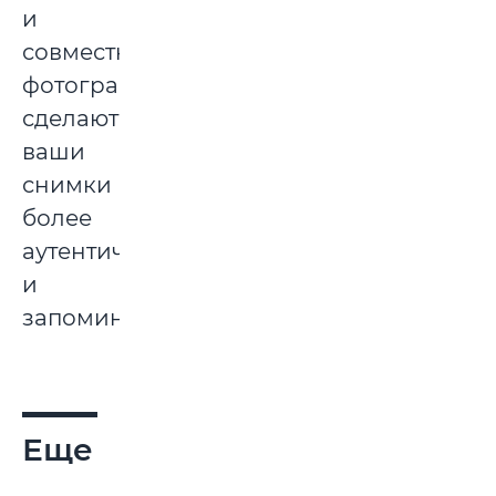
и
совместные
фотографии
сделают
ваши
снимки
более
аутентичными
и
запоминающимися.
Еще