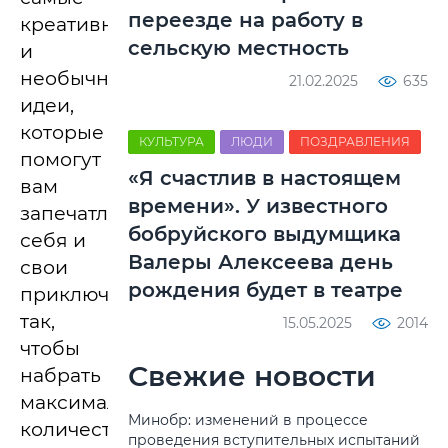
переезде на работу в
креативные
сельскую местность
и
необычные
21.02.2025
635
идеи,
которые
КУЛЬТУРА
ЛЮДИ
ПОЗДРАВЛЕНИЯ
помогут
«Я счастлив в настоящем
вам
времени». У известного
запечатлеть
бобруйского выдумщика
себя и
Валеры Алексеева день
свои
рождения будет в театре
приключения
так,
15.05.2025
2014
чтобы
Свежие новости
набрать
максимальное
Минобр: изменений в процессе
количество
проведения вступительных испытаний