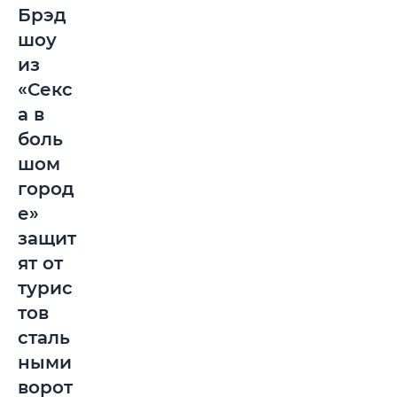
Брэд
шоу
из
«Секс
а в
боль
шом
город
е»
защит
ят от
турис
тов
сталь
ными
ворот