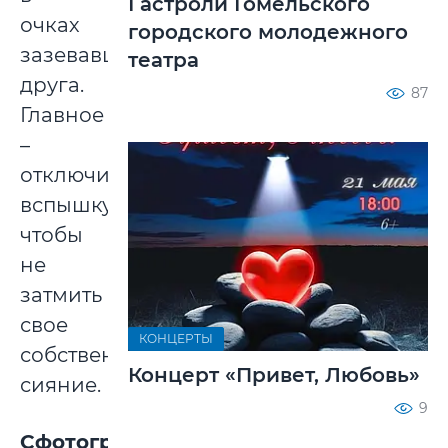
Гастроли Гомельского
очках
городского молодежного
зазевавшегося
театра
друга.
87
Главное
–
отключите
вспышку,
чтобы
не
затмить
свое
КОНЦЕРТЫ
собственное
Концерт «Привет, Любовь»
сияние.
9
Сфотографируйте