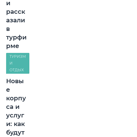
и
расск
азали
в
турфи
рме
ТУРИЗМ
И
ОТДЫХ
Новы
е
корпу
са и
услуг
и: как
будут