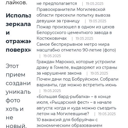
лайков.
не предполагается
19.05.2025
Правоохранители Могилевской
Используйте
области пресекли попытку вывоза
девушки за границу
19.05.2025
зеркала
Пожар произошел в одном из цехов
и
Белорусского цементного завода в
Костюковичах
19.05.2025
отражающие
Самое беспрерывное метро мира
поверхности
масштабно отметило 90-летие (фото)
19.05.2025
Граждан Марокко, которые устроили
Этот
драку в Гомеле, выдворяют из страны
за нарушение закона
прием
19.05.2025
Почем дачи под Бобруйском. Собрали
создания
варианты, где можно встретить июнь
уникальных
19.05.2025
«Большая бард-рыбалка» – в конце
фото
июля, «Рыцарский фест» – в начале
хоть и
августа: когда и куда можно съездить
летом на Могилевщине?
19.05.2025
не
10 вакансий для бобруйчан с
новый,
экономическим образованием