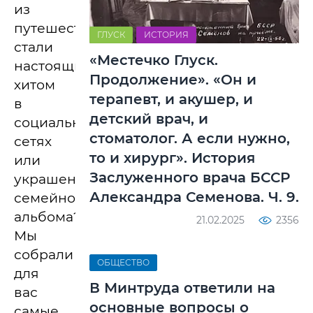
из
путешествий
ГЛУСК
ИСТОРИЯ
стали
«Местечко Глуск.
настоящими
Продолжение». «Он и
хитом
терапевт, и акушер, и
в
детский врач, и
социальных
стоматолог. А если нужно,
сетях
то и хирург». История
или
Заслуженного врача БССР
украшением
Александра Семенова. Ч. 9.
семейного
альбома?
21.02.2025
2356
Мы
собрали
ОБЩЕСТВО
для
В Минтруда ответили на
вас
основные вопросы о
самые