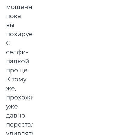
мошенники,
пока
вы
позируете.
С
селфи-
палкой
проще.
К тому
же,
прохожие
уже
давно
перестали
удивляться