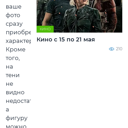
ваше
фото
сразу
КИНО
приобретет
Кино с 15 по 21 мая
характер.
Кроме
210
того,
на
тени
не
видно
недостатков,
а
фигуру
можно