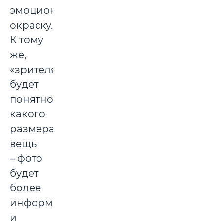
эмоциональную
окраску.
К тому
же,
«зрителям»
будет
понятно,
какого
размера
вещь
– фото
будет
более
информативным
и