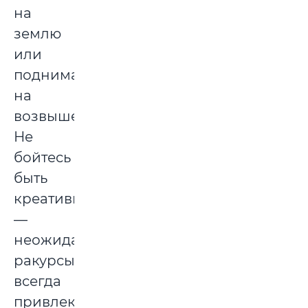
на
землю
или
поднимайтесь
на
возвышенность.
Не
бойтесь
быть
креативными
—
неожиданные
ракурсы
всегда
привлекают