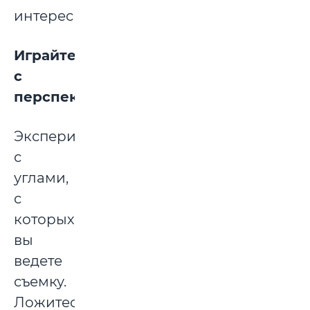
интересным.
Играйте
с
перспективой
Экспериментируйте
с
углами,
с
которых
вы
ведете
съемку.
Ложитесь