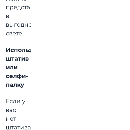
представить
в
выгодном
свете.
Используйте
штатив
или
селфи-
палку
Если у
вас
нет
штатива,