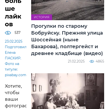
боль
ше
лайк
ИСТОРИЯ
ов
Прогулки по старому
Бобруйску. Прежняя улица
537
Шоссейная (ныне
23.02.2025
Бахарова), полтергейст и
Подготовила
древнее кладбище (видео)
Елена
ПАСКИР.
21.02.2025
4865
Фото на
титуле:
pixabay.com
Хотите,
чтобы
ваши
фотографии