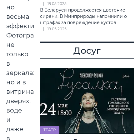
19.05.2025
но
В Беларуси продолжается цветение
весьма
сирени. В Минприроды напомнили о
штрафах за повреждение кустов
эффективный.
19.05.2025
Фотографируйтесь
не
Досуг
только
в
зеркалах,
но и в
витринах,
дверях,
воде
и
даже
ТЕАТР
в