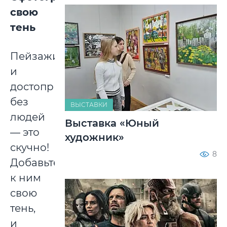
свою
тень
Пейзажи
и
достопримечательности
без
ВЫСТАВКИ
людей
Выставка «Юный
— это
художник»
скучно!
8
Добавьте
к ним
свою
тень,
и