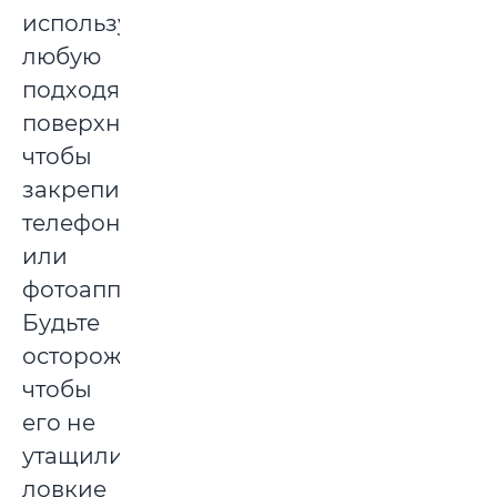
используйте
любую
подходящую
поверхность,
чтобы
закрепить
телефон
или
фотоаппарат.
Будьте
осторожны,
чтобы
его не
утащили
ловкие