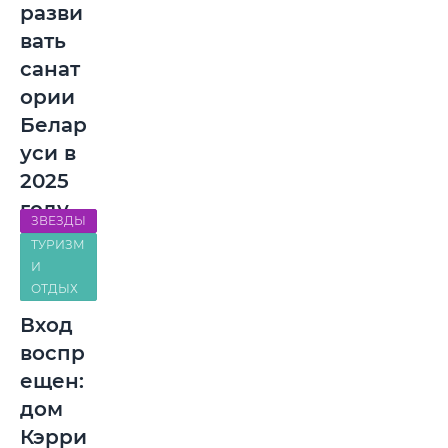
разви
вать
санат
ории
Белар
уси в
2025
году
ЗВЕЗДЫ
ТУРИЗМ
И
ОТДЫХ
Вход
воспр
ещен:
дом
Кэрри