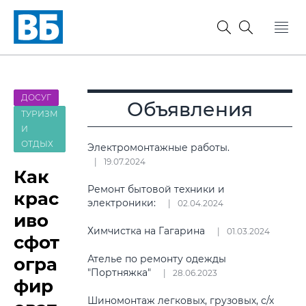
ДОСУГ
Объявления
ТУРИЗМ
И
ОТДЫХ
Электромонтажные работы.
19.07.2024
Как
Ремонт бытовой техники и
крас
электроники:
02.04.2024
иво
Химчистка на Гагарина
01.03.2024
сфот
Ателье по ремонту одежды
огра
"Портняжка"
28.06.2023
фир
Шиномонтаж легковых, грузовых, с/х