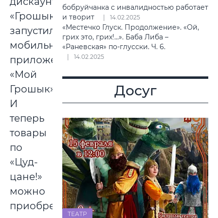
дискаунтеров
бобруйчанка с инвалидностью работает
«Грошык»
и творит
14.02.2025
«Местечко Глуск. Продолжение». «Ой,
запустила
грих это, грих!…». Баба Либа –
мобильное
«Раневская» по-глусски. Ч. 6.
14.02.2025
приложение
«Мой
Досуг
Грошык».
И
теперь
товары
по
«Цуд-
цане!»
можно
приобрести,
ТЕАТР