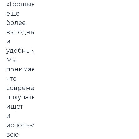
«Грошыке»
ещё
более
выгодными
и
удобными.
Мы
понимаем,
что
современный
покупатель
ищет
и
использует
всю