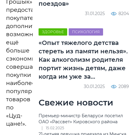
Грошык»
поездов»
предоставляет
31.01.2025
8204
покупателям
дополнительную
ЗДОРОВЬЕ
ПСИХОЛОГИЯ
возможность
ещё
«Опыт тяжелого детства
больше
стереть из памяти нельзя».
сэкономить,
Как алкоголизм родителя
совершая
портит жизнь детям, даже
покупки
когда им уже за…
наиболее
30.01.2025
2089
популярных
товаров
Свежие новости
по
«Цуд-
Премьер-министр Беларуси посетил
ОАО «Рассвет» Кировского района
цане!».
15.02.2025
21-летняя девушка приехала из Минска