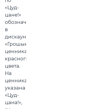
по
«Цуд-
цане!»
обозначены
в
дискаунтерах
«Грошык»
ценниками
красного
цвета.
На
ценниках
указана
«Цуд-
цана!»,