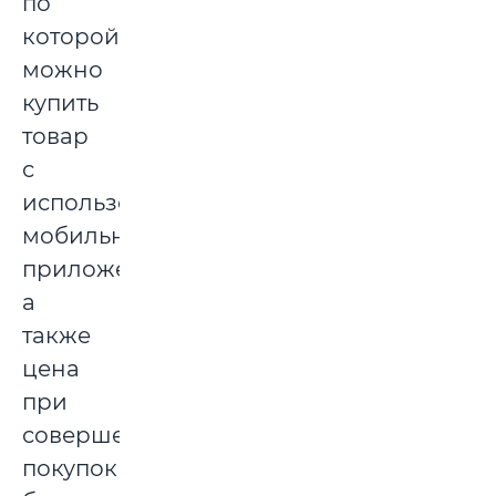
по
которой
можно
купить
товар
с
использованием
мобильного
приложения,
а
также
цена
при
совершении
покупок