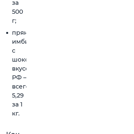
за
500
г;
пряники
имбирные
с
шоколадным
вкусом,
РФ –
всего
5,29
за 1
кг.