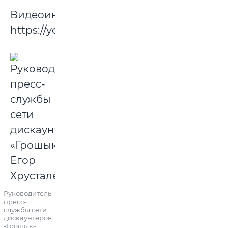
Видеоинструкция:
https://youtu.be/FBtLd8RkBPs
Руководитель
пресс-
службы сети
дискаунтеров
«Грошык»