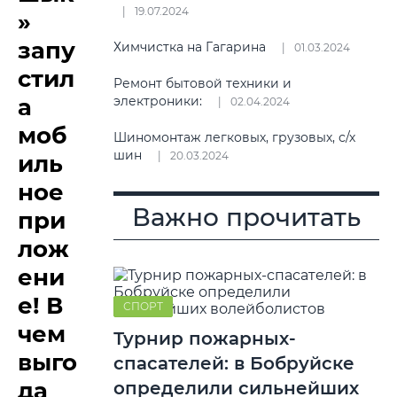
19.07.2024
»
запу
Химчистка на Гагарина
01.03.2024
стил
Ремонт бытовой техники и
а
электроники:
02.04.2024
моб
Шиномонтаж легковых, грузовых, с/х
шин
20.03.2024
иль
ное
Важно прочитать
при
лож
ени
е! В
СПОРТ
чем
Турнир пожарных-
выго
спасателей: в Бобруйске
да
определили сильнейших