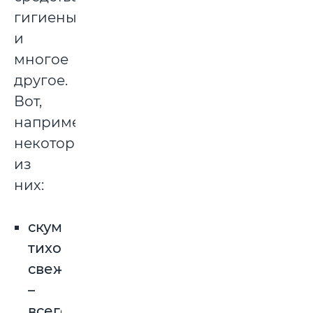
гигиены
и
многое
другое.
Вот,
например,
некоторые
из
них:
скумбрия,
тихоокенская,
свежемороженая
–
всего