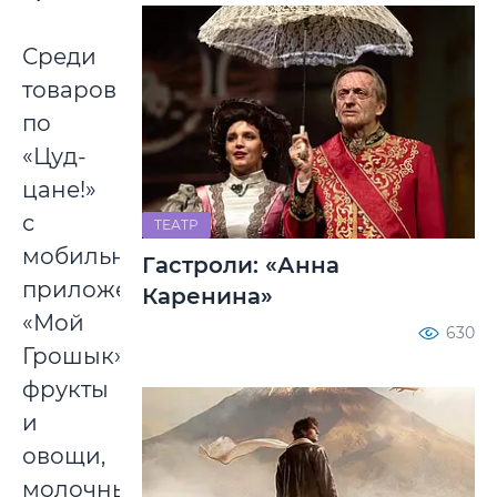
Среди
товаров
по
«Цуд-
цане!»
с
ТЕАТР
мобильным
Гастроли: «Анна
приложением
Каренина»
«Мой
630
Грошык»:
фрукты
и
овощи,
молочные