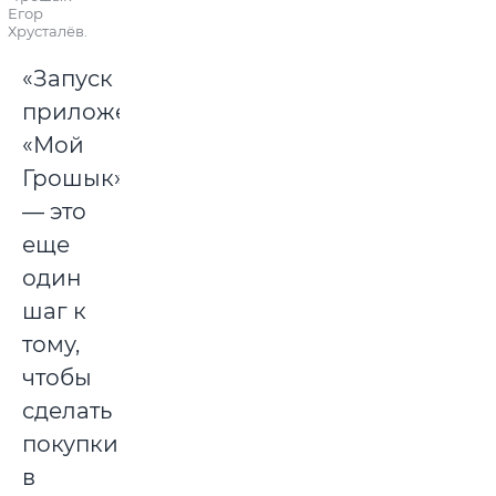
Егор
Хрусталёв.
«Запуск
приложения
«Мой
Грошык»
— это
еще
один
шаг к
тому,
чтобы
сделать
покупки
в