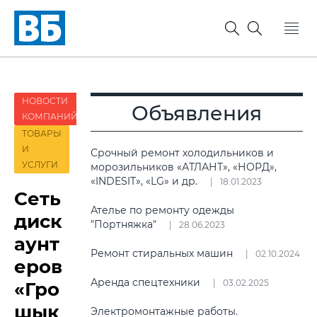
НОВОСТИ
Объявления
КОМПАНИЙ
ТОВАРЫ
И
Срочный ремонт холодильников и
УСЛУГИ
морозильников «АТЛАНТ», «НОРД»,
«INDESIT», «LG» и др.
18.01.2023
Сеть
Ателье по ремонту одежды
диск
"Портняжка"
28.06.2023
аунт
Ремонт стиральных машин
02.10.2024
еров
Аренда спецтехники
03.02.2025
«Гро
шык
Электромонтажные работы.