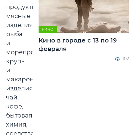
продукты,
мясные
изделия,
КИНО
рыба
Кино в городе с 13 по 19
и
февраля
морепродукты,
102
крупы
и
макаронные
изделия,
чай,
кофе,
бытовая
химия,
средства