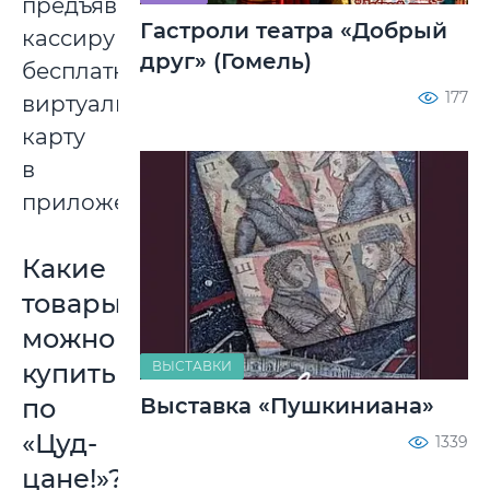
предъявив
Гастроли театра «Добрый
кассиру
друг» (Гомель)
бесплатную
177
виртуальную
карту
в
приложении.
Какие
товары
можно
купить
ВЫСТАВКИ
по
Выставка «Пушкиниана»
«Цуд-
1339
цане!»?