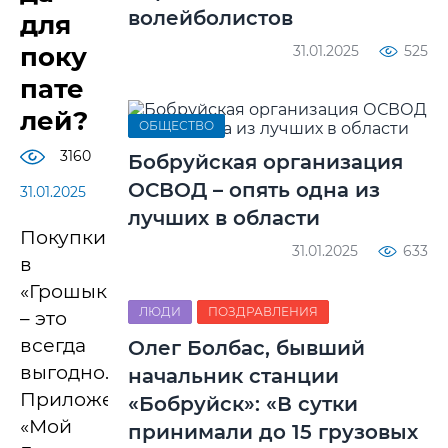
волейболистов
для
поку
31.01.2025
525
пате
лей?
ОБЩЕСТВО
3160
Бобруйская организация
ОСВОД – опять одна из
31.01.2025
лучших в области
Покупки
31.01.2025
633
в
«Грошыке»
ЛЮДИ
ПОЗДРАВЛЕНИЯ
– это
всегда
Олег Болбас, бывший
выгодно.
начальник станции
Приложение
«Бобруйск»: «В сутки
«Мой
принимали до 15 грузовых