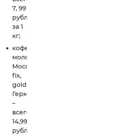
7, 99
рубля
за 1
кг;
кофе
молотый
Mocca
fix,
gold,
Германия
–
всего
14,99
рубля