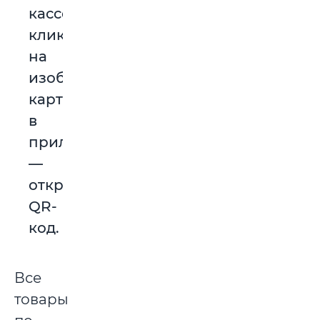
кассе,
кликнув
на
изображение
карты
в
приложении
—
откроется
QR-
код.
Все
товары