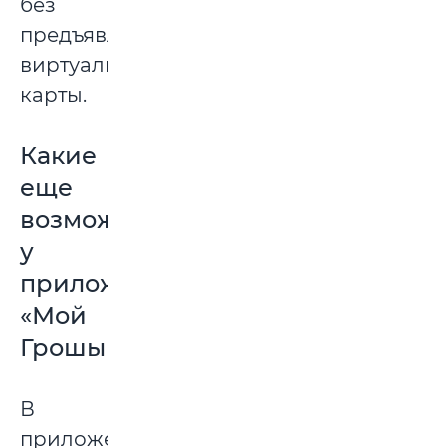
без
предъявления
виртуальной
карты.
Какие
еще
возможности
у
приложения
«Мой
Грошык»?
В
приложении