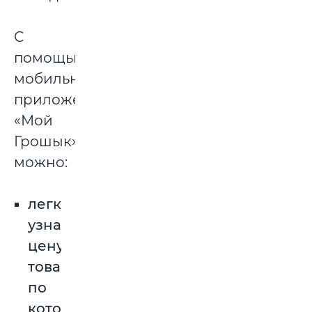
С
помощью
мобильного
приложения
«Мой
Грошык»
можно:
легко
узнать
цену
товара,
по
которой