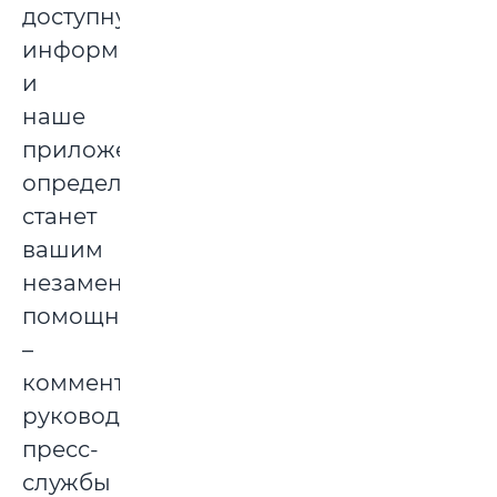
доступную
информацию,
и
наше
приложение
определенно
станет
вашим
незаменимым
помощником»,
–
комментирует
руководитель
пресс-
службы