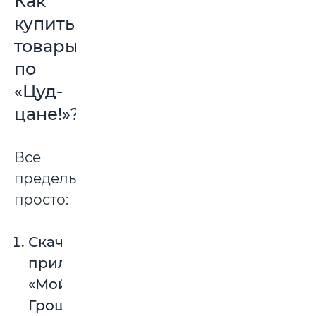
Как
купить
товары
по
«Цуд-
цане!»?
Все
предельно
просто:
Скачайте
приложение
«Мой
Грошык»