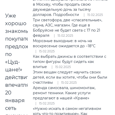
в Москву, чтобы продать свою
двухнедельную дочь за тысячу
долларов. Подробности
Уже
15.02.2025
Три светофора, две «спасательные»,
хорошо
сауна, АЗС, магазин. Где еще в
знакомые
Бобруйске не будет света с 17 по 21
февраля
15.02.2025
покупателям
Морозные выходные: в ночь на
предложения
воскресенье ожидается до −18°С
15.02.2025
по
Как выбрать джинсы в соответствии с
«Цуд-
типом фигуры: будут сидеть как
влитые
15.02.2025
цане!»
Этим вещам следует научить своих
действительно
детей, если вы хотите, чтобы они были
счастливы
15.02.2025
впечатляют.
Аренда самосвала, шиномонтаж,
20
ремонт техники. Какие услуги
предлагают в нашей «Краме»
января
15.02.2025
сеть
«Нужно искать в самом негативном
хоть что-то позитивное». Как