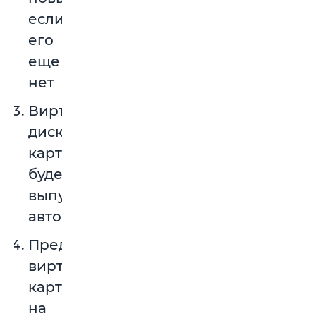
если
его
еще
нет
Виртуальная
дисконтная
карта
будет
выпущена
автоматически.
Предъявите
виртуальную
карту
на