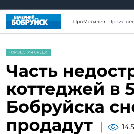
ПроМогилев
Происшес
История
Афиша
Св
Видео ВБ
ГОРОДСКАЯ СРЕДА
Часть недост
коттеджей в 
Бобруйска сн
продадут
14.