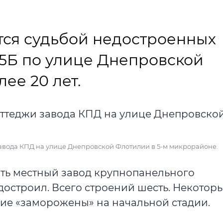
тся судьбой недостроенных
5Б по улице Днепровской
ее 20 лет.
 завода КПД на улице Днепровской Флотилии в 5-м микрорайоне.
оить местный завод крупнопанельного
 достроил. Всего строений шесть. Некотор
гие «заморожены» на начальной стадии.