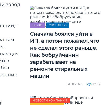
ий завод
ации, –
ЛЮДИ
СВОЕ ДЕЛО
Сначала боялся уйти в
аться.
ИП, а потом пожалел, что
я.
не сделал этого раньше.
ная для
Как бобруйчанин
ии в
зарабатывает на
 без
ремонте стиральных
твенник
машин
31.01.2025
17.5k
НОВОСТИ КОМПАНИЙ