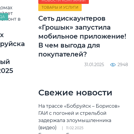
НОВОСТИ КОМПАНИЙ
ТОВАРЫ И УСЛУГИ
Сеть дискаунтеров
ДА
«Грошык» запустила
х
мобильное приложение!
бруйска
В чем выгода для
покупателей?
ный
31.01.2025
2948
2025
Свежие новости
На трассе «Бобруйск – Борисов»
ГАИ с погоней и стрельбой
задержала злоумышленника
(видео)
11.02.2025