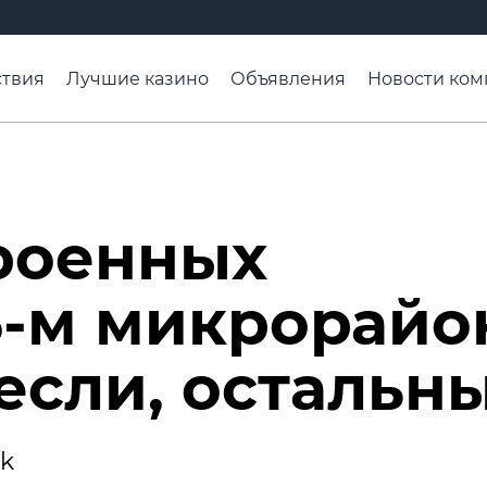
твия
Лучшие казино
Объявления
Новости ком
адьба недели
Чтобы помнили
Организации
Ра
роенных
5-м микрорайо
если, остальн
5k