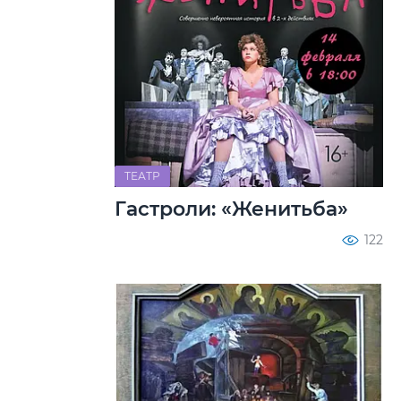
ТЕАТР
Гастроли: «Женитьба»
122