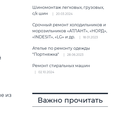
Шиномонтаж легковых, грузовых,
с/х шин
20.03.2024
Срочный ремонт холодильников и
морозильников «АТЛАНТ», «НОРД»,
«INDESIT», «LG» и др.
18.01.2023
Ателье по ремонту одежды
"Портняжка"
28.06.2023
Ремонт стиральных машин
02.10.2024
ые из
Важно прочитать