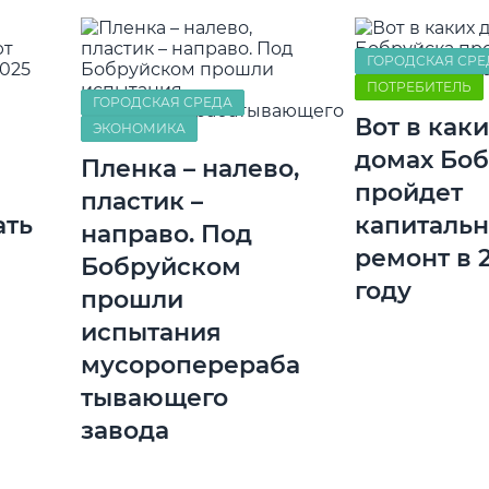
ГОРОДСКАЯ СРЕ
ПОТРЕБИТЕЛЬ
ГОРОДСКАЯ СРЕДА
Вот в каки
ЭКОНОМИКА
домах Бо
Пленка – налево,
пройдет
пластик –
ать
капиталь
направо. Под
ремонт в 
Бобруйском
году
прошли
испытания
мусороперераба
тывающего
завода