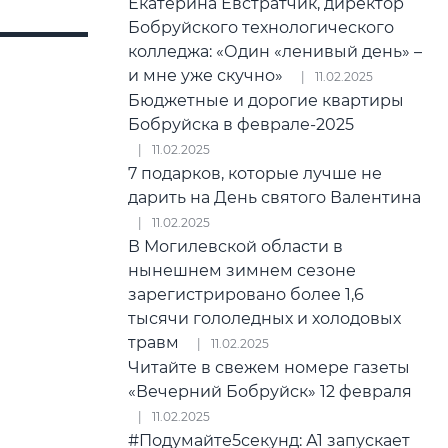
Екатерина Евстратчик, директор
Бобруйского технологического
колледжа: «Один «ленивый день» –
и мне уже скучно»
11.02.2025
Бюджетные и дорогие квартиры
Бобруйска в феврале-2025
11.02.2025
7 подарков, которые лучше не
дарить на День святого Валентина
11.02.2025
В Могилевской области в
нынешнем зимнем сезоне
зарегистрировано более 1,6
тысячи гололедных и холодовых
травм
11.02.2025
Читайте в свежем номере газеты
«Вечерний Бобруйск» 12 февраля
11.02.2025
#Подумайте5секунд: А1 запускает