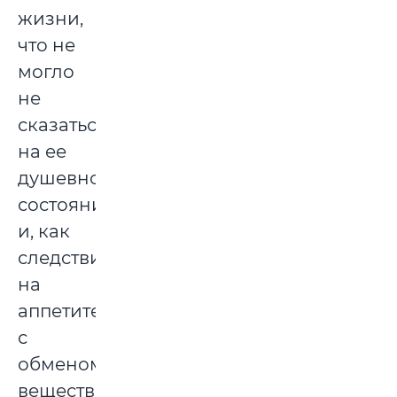
жизни,
что не
могло
не
сказаться
на ее
душевном
состоянии,
и, как
следствие,
на
аппетите
с
обменом
веществ.