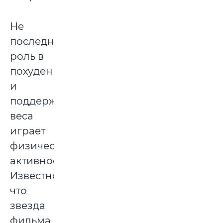
Не
последнюю
роль в
похудении
и
поддержании
веса
играет
физическая
активность.
Известно,
что
звезда
фильма