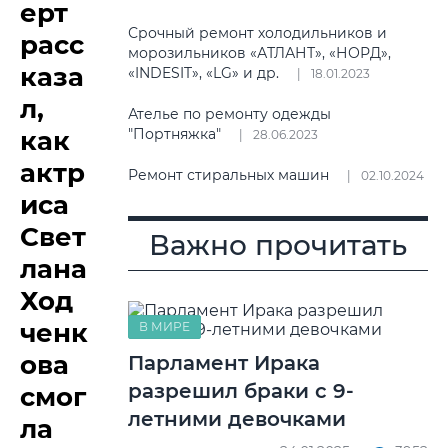
ерт
Срочный ремонт холодильников и
расс
морозильников «АТЛАНТ», «НОРД»,
каза
«INDESIT», «LG» и др.
18.01.2023
л,
Ателье по ремонту одежды
как
"Портняжка"
28.06.2023
актр
Ремонт стиральных машин
02.10.2024
иса
Свет
Важно прочитать
лана
Ход
ченк
В МИРЕ
ова
Парламент Ирака
разрешил браки с 9-
смог
летними девочками
ла