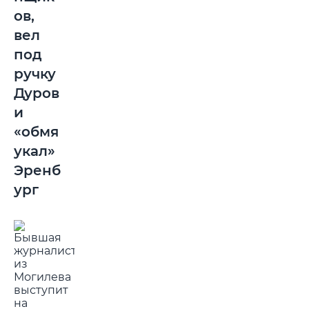
ов,
вел
под
ручку
Дуров
и
«обмя
укал»
Эренб
ург