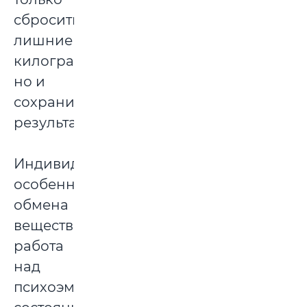
сбросить
лишние
килограммы,
но и
сохранить
результат.
Индивидуальные
особенности
обмена
веществ,
работа
над
психоэмоциональным