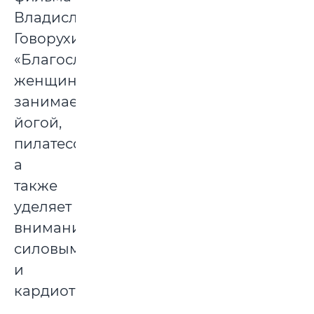
Владислава
Говорухина
«Благословите
женщину»
занимается
йогой,
пилатесом,
а
также
уделяет
внимание
силовым
и
кардиотренировкам.