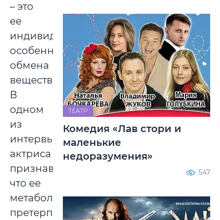
– это
ее
индивидуальные
особенности
обмена
веществ.
В
одном
ТЕАТР
из
Комедия «Лав стори и
интервью
маленькие
актриса
недоразумения»
признавалась,
547
что ее
метаболизм
претерпел