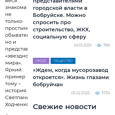
веса
представителями
знакома
городской власти в
не
Бобруйске. Можно
только
спросить про
простым
строительство, ЖКХ,
обывателям,
социальную сферу
но и
24.01.2025
789
представителям
«звездного
ЛЮДИ
ОБЩЕСТВО
мира».
Яркий
«Ждем, когда мусорозавод
пример
откроется». Жизнь глазами
тому –
бобруйчан
история
05.02.2025
3734
Светланы
Ходченковой.
Свежие новости