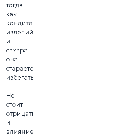
тогда
как
кондитерских
изделий
и
сахара
она
старается
избегать.
Не
стоит
отрицать
и
влияние