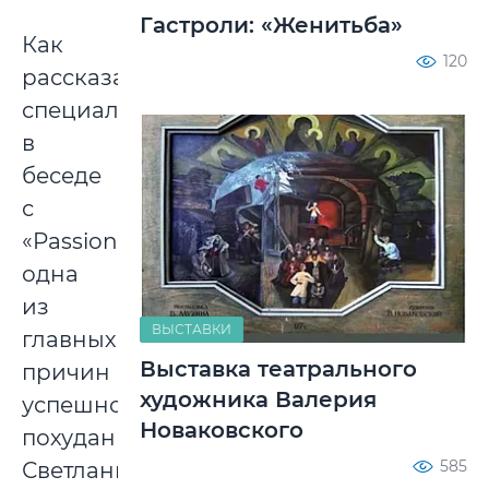
Гастроли: «Женитьба»
Как
120
рассказала
специалист
в
беседе
с
«Passion.ru»,
одна
из
ВЫСТАВКИ
главных
Выставка театрального
причин
художника Валерия
успешного
Новаковского
похудания
585
Светланы