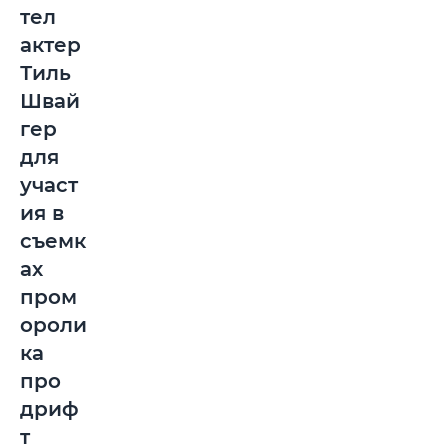
тел
актер
Тиль
Швай
гер
для
участ
ия в
съемк
ах
пром
ороли
ка
про
дриф
т