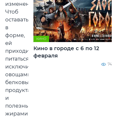
изменения.
Чтоб
оставаться
в
форме,
КИНО
ей
Кино в городе с 6 по 12
приходится
февраля
питаться
74
исключительно
овощами,
белковыми
продуктами
и
полезными
жирами,