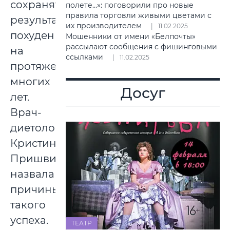
сохранять
полете…»: поговорили про новые
правила торговли живыми цветами с
результат
их производителем
11.02.2025
похудения
Мошенники от имени «Белпочты»
рассылают сообщения с фишинговыми
на
ссылками
11.02.2025
протяжении
многих
Досуг
лет.
Врач-
диетолог
Кристина
Пришвина
назвала
причины
такого
успеха.
ТЕАТР