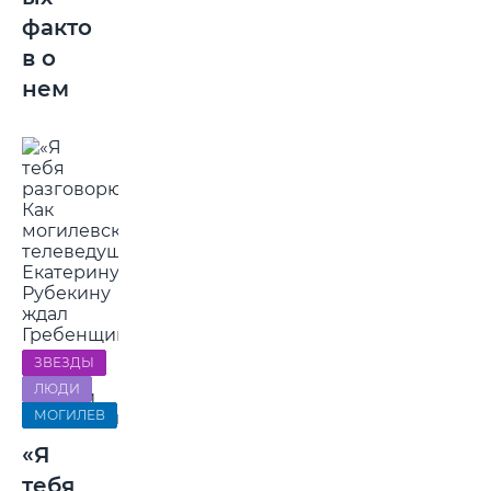
факто
в о
нем
ЗВЕЗДЫ
ЛЮДИ
МОГИЛЕВ
«Я
тебя