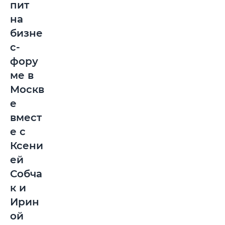
пит
на
бизне
с-
фору
ме в
Москв
е
вмест
е с
Ксени
ей
Собча
к и
Ирин
ой