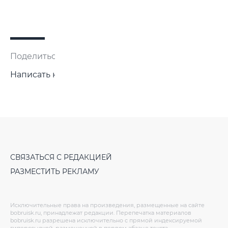
Поделиться:
Написать нам
СВЯЗАТЬСЯ С РЕДАКЦИЕЙ
РАЗМЕСТИТЬ РЕКЛАМУ
Исключительные права на произведения, размещенные на сайте
bobruisk.ru, принадлежат редакции. Перепечатка материалов
bobruisk.ru разрешена исключительно с прямой индексируемой