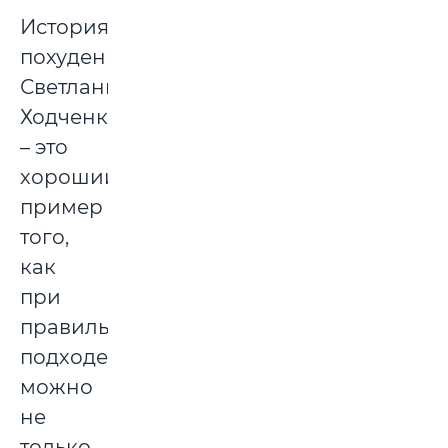
История
похудения
Светланы
Ходченковой
– это
хороший
пример
того,
как
при
правильном
подходе
можно
не
только