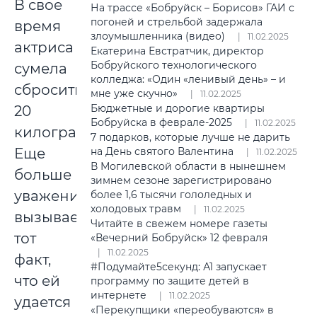
В свое
На трассе «Бобруйск – Борисов» ГАИ с
погоней и стрельбой задержала
время
злоумышленника (видео)
11.02.2025
актриса
Екатерина Евстратчик, директор
Бобруйского технологического
сумела
колледжа: «Один «ленивый день» – и
сбросить
мне уже скучно»
11.02.2025
Бюджетные и дорогие квартиры
20
Бобруйска в феврале-2025
11.02.2025
килограммов.
7 подарков, которые лучше не дарить
Еще
на День святого Валентина
11.02.2025
В Могилевской области в нынешнем
больше
зимнем сезоне зарегистрировано
уважения
более 1,6 тысячи гололедных и
холодовых травм
11.02.2025
вызывает
Читайте в свежем номере газеты
тот
«Вечерний Бобруйск» 12 февраля
11.02.2025
факт,
#Подумайте5секунд: А1 запускает
что ей
программу по защите детей в
интернете
11.02.2025
удается
«Перекупщики «переобуваются» в