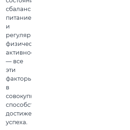
состоянием,
сбалансированное
питание
и
регулярная
физическая
активность
— все
эти
факторы
в
совокупности
способствуют
достижению
успеха.