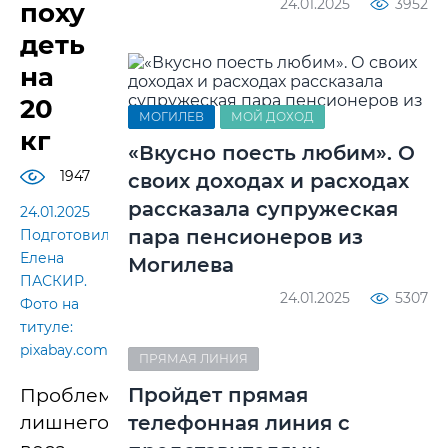
24.01.2025
3952
поху
деть
на
20
МОГИЛЕВ
МОЙ ДОХОД
кг
«Вкусно поесть любим». О
1947
своих доходах и расходах
рассказала супружеская
24.01.2025
пара пенсионеров из
Подготовила
Елена
Могилева
ПАСКИР.
24.01.2025
5307
Фото на
титуле:
pixabay.com
ПРЯМАЯ ЛИНИЯ
Пройдет прямая
Проблема
лишнего
телефонная линия с