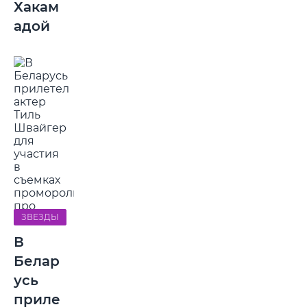
Хакам
адой
ЗВЕЗДЫ
В
Белар
усь
приле