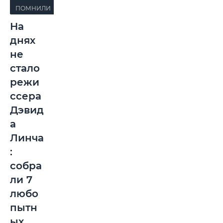
ПОМНИЛИ
На
днях
не
стало
режи
ссера
Дэвид
а
Линча
:
собра
ли 7
любо
пытн
ых