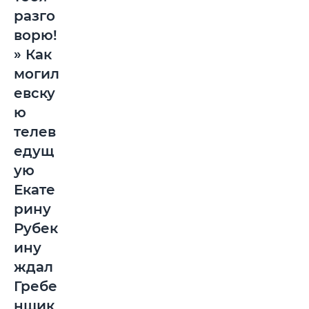
разго
ворю!
» Как
могил
евску
ю
телев
едущ
ую
Екате
рину
Рубек
ину
ждал
Гребе
нщик