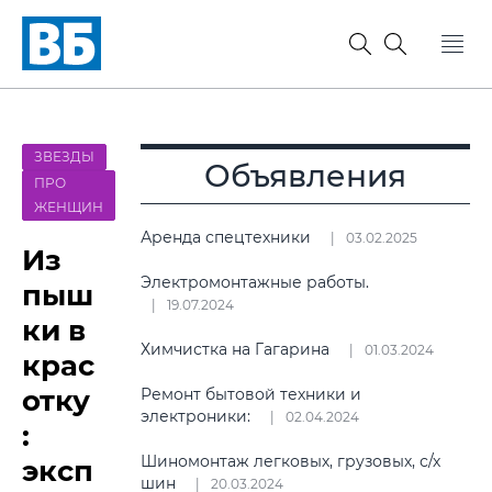
ЗВЕЗДЫ
Объявления
ПРО
ЖЕНЩИН
Аренда спецтехники
03.02.2025
Из
Электромонтажные работы.
пыш
19.07.2024
ки в
Химчистка на Гагарина
01.03.2024
крас
отку
Ремонт бытовой техники и
электроники:
02.04.2024
:
Шиномонтаж легковых, грузовых, с/х
эксп
шин
20.03.2024