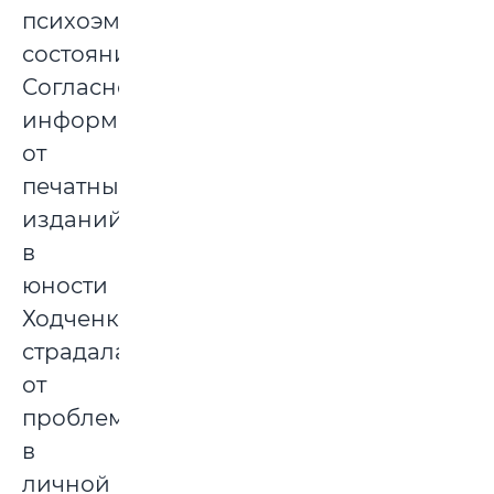
психоэмоционального
состояния.
Согласно
информации
от
печатных
изданий,
в
юности
Ходченкова
страдала
от
проблем
в
личной