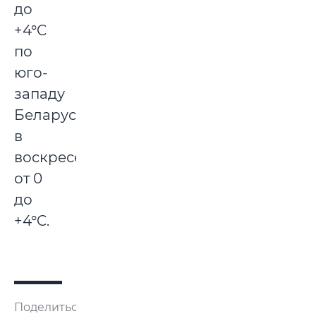
до
+4°C
по
юго-
западу
Беларуси,
в
воскресенье
от 0
до
+4°C.
Поделиться: