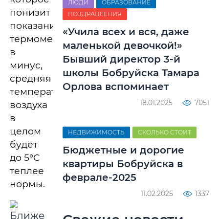
ЛЮДИ
ОБРАЗОВАНИЕ
понизит
ПОЗДРАВЛЕНИЯ
показания
«Учила всех и вся, даже
термометров
маленькой девочкой!»
в
Бывший директор 3-й
минус,
школы Бобруйска Тамара
средняя
Орлова вспоминает
температура
18.01.2025
7051
воздуха
в
целом
НЕДВИЖИМОСТЬ
СКОЛЬКО СТОИТ
будет
Бюджетные и дорогие
до 5°C
квартиры Бобруйска в
теплее
феврале-2025
нормы.
11.02.2025
1337