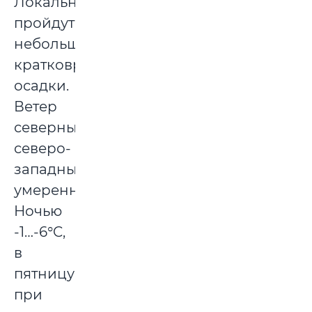
Локально
пройдут
небольшие
кратковременные
осадки.
Ветер
северный,
северо-
западный,
умеренный.
Ночью
-1…-6°C,
в
пятницу
при