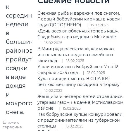
Свежие новости
Снежная рыба и варежки под снегом.
Первый бобруйский кирмаш в новом
году (ДОПОЛНЕНО)
15.02.2025
«День всех влюбленных теперь наш».
Свадебная пара недели в Могилеве
15.02.2025
В Минтруда рассказали, как можно
использовать средства семейного
капитала
15.02.2025
Ушли из жизни в Бобруйске с 7 по 12
февраля 2025 года
15.02.2025
Куда приводят мечты. В США 104-
летнюю женщину посадили в тюрьму
15.02.2025
Женщина и четверо детей отравились
угарным газом на даче в Мстиславском
районе
15.02.2025
Как бобруйские купцы конкурировали
с предпринимателями из губернской
Ближе к
столицы
15.02.2025
середине