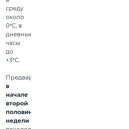
среду
около
0°C, в
дневные
часы
до
+3°C.
Предварительно,
в
начале
второй
половины
недели