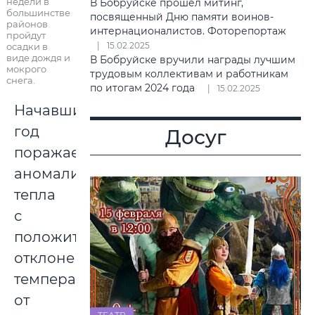
недели в
В Бобруйске прошел митинг,
большинстве
посвященный Дню памяти воинов-
районов
интернационалистов. Фоторепортаж
пройдут
15.02.2025
осадки в
виде дождя и
В Бобруйске вручили награды лучшим
мокрого
трудовым коллективам и работникам
снега.
по итогам 2024 года
15.02.2025
Начавшийся
год
Досуг
поражает
аномалией
тепла
с
положительным
отклонением
температуры
от