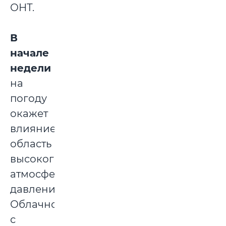
ОНТ.
В
начале
недели
на
погоду
окажет
влияние
область
высокого
атмосферного
давления.
Облачно
с