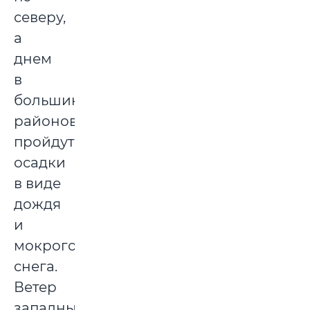
северу,
а
днем
в
большинстве
районов
пройдут
осадки
в виде
дождя
и
мокрого
снега.
Ветер
западный,