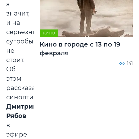
а
значит,
и на
серьезные
КИНО
сугробы,
Кино в городе с 13 по 19
не
февраля
стоит.
141
Об
этом
рассказал
синоптик
Дмитрий
Рябов
в
эфире