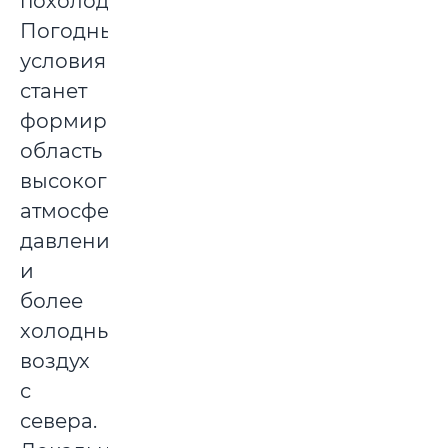
похолодает.
Погодные
условия
станет
формировать
область
высокого
атмосферного
давления
и
более
холодный
воздух
с
севера.