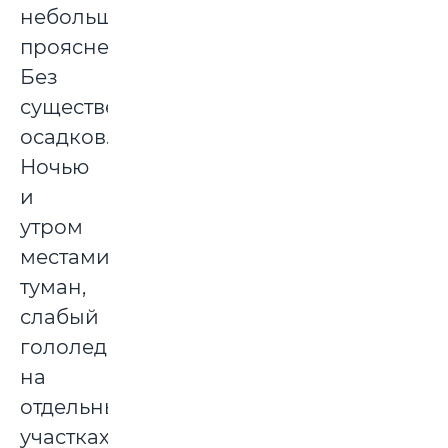
небольшими
прояснениями.
Без
существенных
осадков.
Ночью
и
утром
местами
туман,
слабый
гололед,
на
отдельных
участках