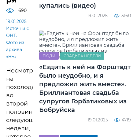
купались (видео)
690
19.01.2025
3160
19.01.2025
Источник:
ОНТ.
Фото из
архива
ЛЮДИ
СВАДЬБА НЕДЕЛИ
«ВБ»
«Ездить к ней на Форштадт
Несмотря
было неудобно, и я
на
предложил жить вместе».
похолодание
Бриллиантовая свадьба
во
супругов Горбатиковых из
второй
Бобруйска
половине
следующей
19.01.2025
4719
недели,
которое