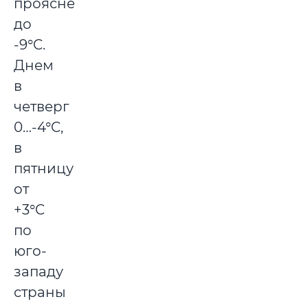
прояснениях
до
-9°C.
Днем
в
четверг
0…-4°C,
в
пятницу
от
+3°C
по
юго-
западу
страны