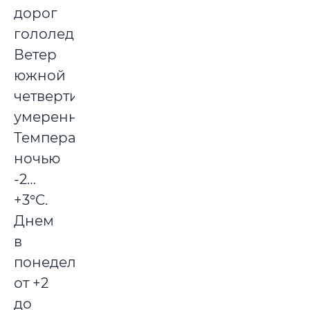
дорог
гололедица.
Ветер
южной
четверти,
умеренный.
Температура
ночью
-2…
+3°C.
Днем
в
понедельник
от +2
до