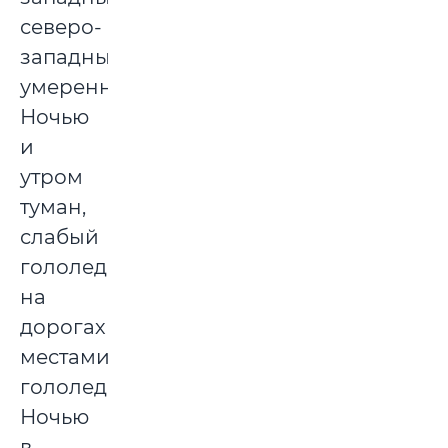
северо-
западный,
умеренный.
Ночью
и
утром
туман,
слабый
гололед,
на
дорогах
местами
гололедица.
Ночью
в