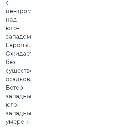
с
центром
над
юго-
западом
Европы.
Ожидается
без
существенных
осадков.
Ветер
западный,
юго-
западный,
умеренный.