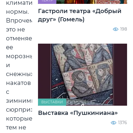
ТЕАТР
климатической
Гастроли театра «Добрый
нормы.
друг» (Гомель)
Впрочем,
это не
198
отменяет
ее
морозных
и
снежных
накатов
с
зимними
ВЫСТАВКИ
сюрпризами,
Выставка «Пушкиниана»
которые,
1376
тем не