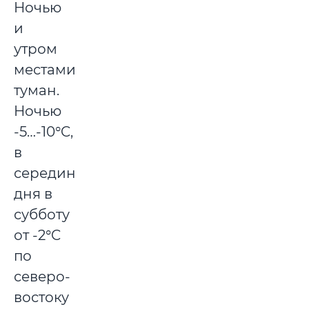
Ночью
и
утром
местами
туман.
Ночью
-5…-10°C,
в
середине
дня в
субботу
от -2°C
по
северо-
востоку