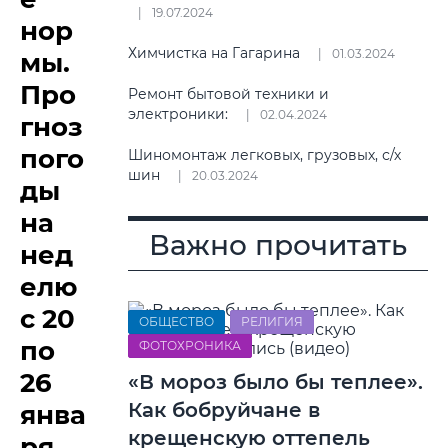
19.07.2024
нор
Химчистка на Гагарина
01.03.2024
мы.
Про
Ремонт бытовой техники и
электроники:
02.04.2024
гноз
пого
Шиномонтаж легковых, грузовых, с/х
шин
20.03.2024
ды
на
Важно прочитать
нед
елю
с 20
ОБЩЕСТВО
РЕЛИГИЯ
по
ФОТОХРОНИКА
26
«В мороз было бы теплее».
Как бобруйчане в
янва
крещенскую оттепель
ря