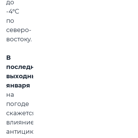
до
-4°C
по
северо-
востоку.
В
последние
выходные
января
на
погоде
скажется
влияние
антициклона