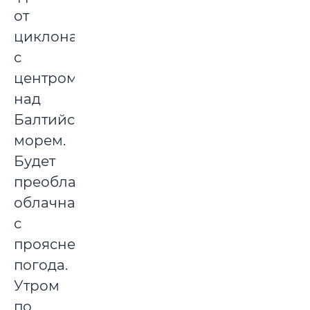
от
циклона
с
центром
над
Балтийским
морем.
Будет
преобладать
облачная
с
прояснениями
погода.
Утром
по