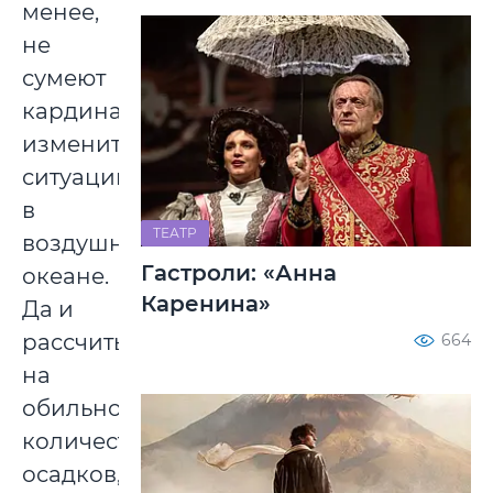
менее,
не
сумеют
кардинально
изменить
ситуацию
в
ТЕАТР
воздушном
Гастроли: «Анна
океане.
Каренина»
Да и
рассчитывать
664
на
обильное
количество
осадков,