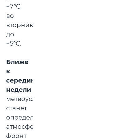
+7°C,
во
вторник
до
+5°C.
Ближе
к
середине
недели
метеоусловия
станет
определять
атмосферный
фронт