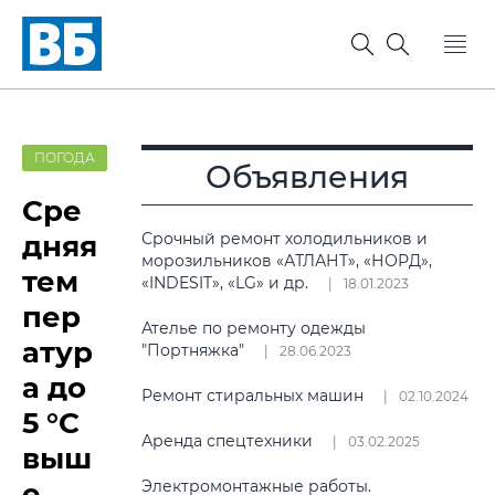
ПОГОДА
Объявления
Сре
дняя
Срочный ремонт холодильников и
морозильников «АТЛАНТ», «НОРД»,
тем
«INDESIT», «LG» и др.
18.01.2023
пер
Ателье по ремонту одежды
атур
"Портняжка"
28.06.2023
а до
Ремонт стиральных машин
02.10.2024
5 °C
Аренда спецтехники
03.02.2025
выш
е
Электромонтажные работы.