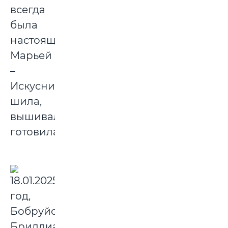
всегда
была
настоящей
Марьей
–
Искусницей:
шила,
вышивала,
готовила.