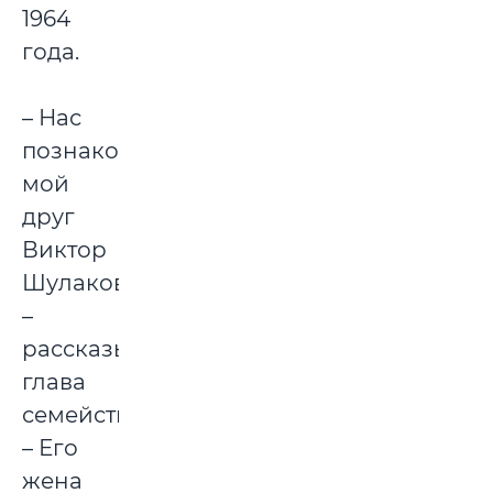
1964
года.
– Нас
познакомил
мой
друг
Виктор
Шулаков,
–
рассказывает
глава
семейства.
– Его
жена