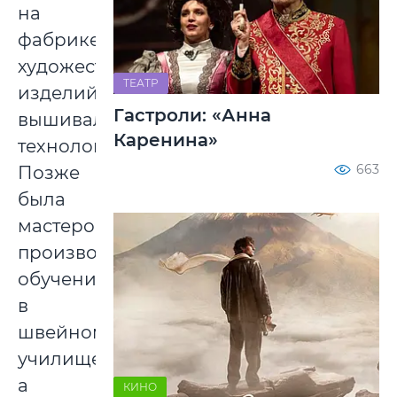
на
фабрике
художественных
ТЕАТР
изделий
Гастроли: «Анна
вышивальщицей,
Каренина»
технологом.
663
Позже
была
мастером
производственного
обучения
в
швейном
училище,
а
КИНО