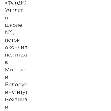
«ФанДОКом».
Учился
в
школе
№1,
потом
окончил
политехникум
в
Минске
и
Белорусский
институт
механизации
и