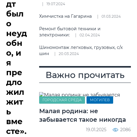
дт
19.07.2024
был
Химчистка на Гагарина
01.03.2024
о
Ремонт бытовой техники и
неуд
электроники:
02.04.2024
обн
Шиномонтаж легковых, грузовых, с/х
о, и
шин
20.03.2024
я
пре
Важно прочитать
дло
жил
жит
ГОРОДСКАЯ СРЕДА
МОГИЛЕВ
ь
Малая родина: не
забывается такое никогда
вме
сте».
19.01.2025
2086