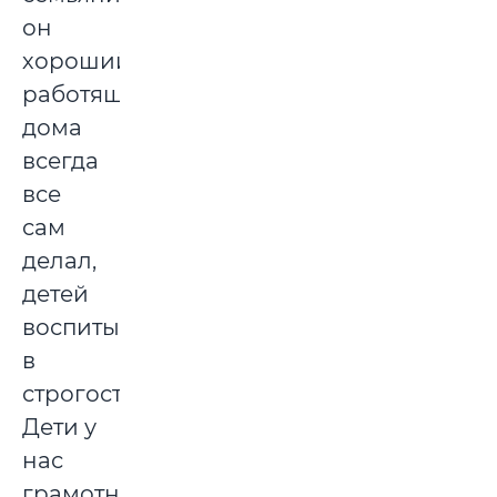
он
хороший:
работящий,
дома
всегда
все
сам
делал,
детей
воспитывал
в
строгости.
Дети у
нас
грамотные,