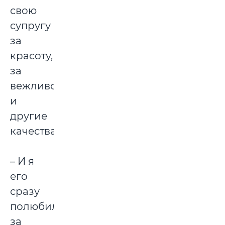
свою
супругу
за
красоту,
за
вежливость
и
другие
качества.
– И я
его
сразу
полюбила
за