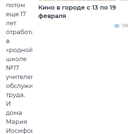
потом
Кино в городе с 13 по 19
еще 17
февраля
лет
138
отработала
в
«родной»
школе
№17
учителем
обслуживающего
труда.
И
дома
Мария
Иосифовна