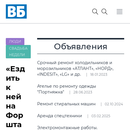
ЛЮДИ
Объявления
СВАДЬБА
НЕДЕЛИ
Срочный ремонт холодильников и
«Езд
морозильников «АТЛАНТ», «НОРД»,
«INDESIT», «LG» и др.
18.01.2023
ить
к
Ателье по ремонту одежды
"Портняжка"
28.06.2023
ней
на
Ремонт стиральных машин
02.10.2024
Фор
Аренда спецтехники
03.02.2025
шта
Электромонтажные работы.