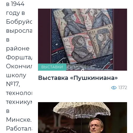
в 1944
году в
Бобруйске,
выросла
в
районе
Форштадта.
Окончила
ВЫСТАВКИ
школу
Выставка «Пушкиниана»
№17,
1372
технологический
техникум
в
Минске.
Работала