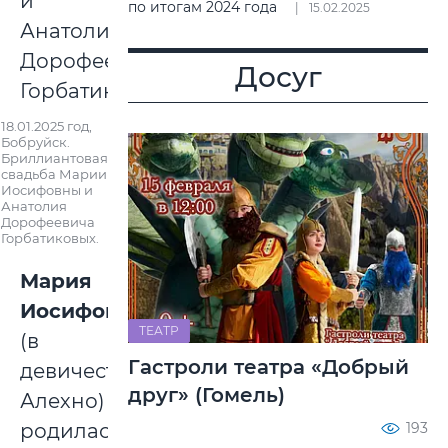
по итогам 2024 года
15.02.2025
Досуг
18.01.2025 год,
Бобруйск.
Бриллиантовая
свадьба Марии
Иосифовны и
Анатолия
Дорофеевича
Горбатиковых.
Мария
Иосифовна
ТЕАТР
(в
Гастроли театра «Добрый
девичестве
друг» (Гомель)
Алехно)
193
родилась