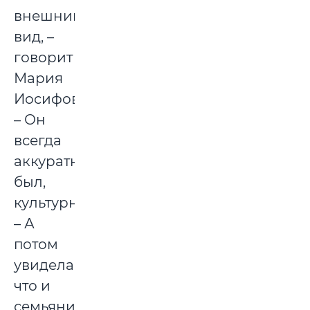
внешний
вид, –
говорит
Мария
Иосифовна.
– Он
всегда
аккуратный
был,
культурный.
– А
потом
увидела,
что и
семьянин