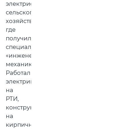
электрификации
сельского
хозяйства,
где
получил
специальность
«инженер-
механик».
Работал
электриком
на
РТИ,
конструктором
на
кирпичном