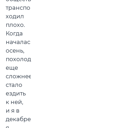
транспорт
ходил
плохо.
Когда
началась
осень,
похолодало,
еще
сложнее
стало
ездить
к ней,
и я в
декабре
я