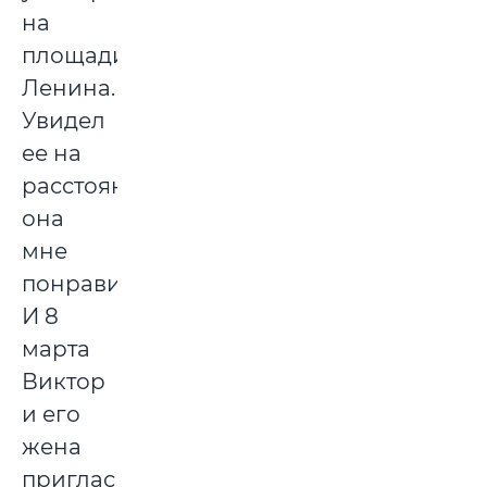
на
площади
Ленина.
Увидел
ее на
расстоянии,
она
мне
понравилась.
И 8
марта
Виктор
и его
жена
пригласили