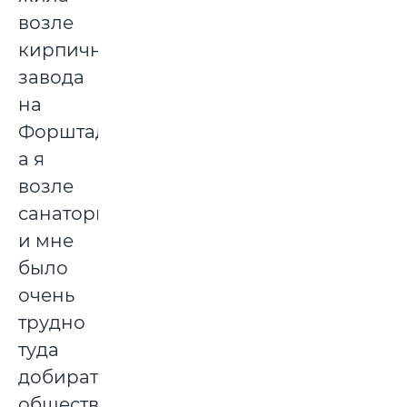
возле
кирпичного
завода
на
Форштадте,
а я
возле
санатория,
и мне
было
очень
трудно
туда
добираться,
общественный