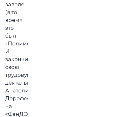
заводе
(в то
время
это
был
«Полимермаш»).
И
закончил
свою
трудовую
деятельность
Анатолий
Дорофеевич
на
«ФанДОКе»,