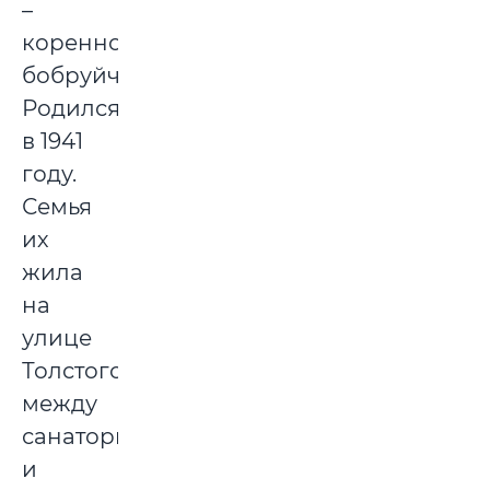
–
коренной
бобруйчанин.
Родился
в 1941
году.
Семья
их
жила
на
улице
Толстого
между
санаторием
и