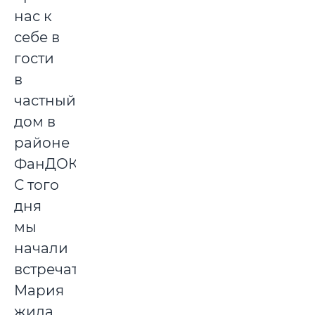
нас к
себе в
гости
в
частный
дом в
районе
ФанДОКа.
С того
дня
мы
начали
встречаться.
Мария
жила