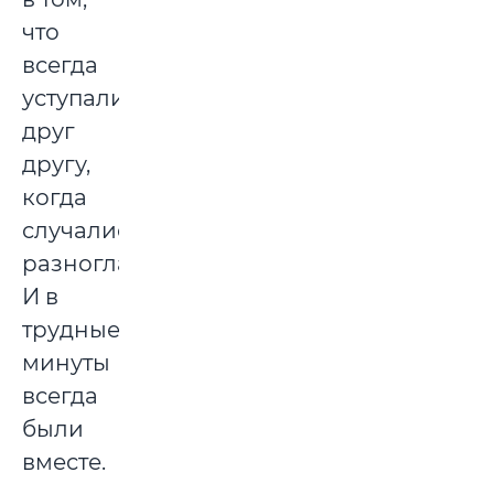
что
всегда
уступали
друг
другу,
когда
случались
разногласия.
И в
трудные
минуты
всегда
были
вместе.