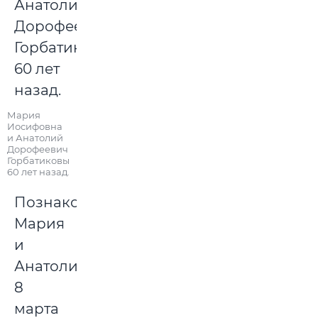
Мария
Иосифовна
и Анатолий
Дорофеевич
Горбатиковы
60 лет назад.
Познакомились
Мария
и
Анатолий
8
марта