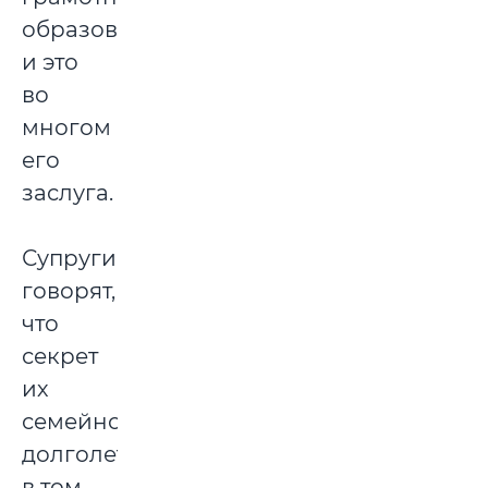
образованные
и это
во
многом
его
заслуга.
Супруги
говорят,
что
секрет
их
семейного
долголетия
в том,