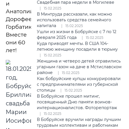
Свадебная пара недели в Могилеве
и
15.02.2025
Анатолий
В Минтруда рассказали, как можно
Дорофеевич
использовать средства семейного
капитала
Горбатиковы.
15.02.2025
Ушли из жизни в Бобруйске с 7 по 12
Вместе
февраля 2025 года
15.02.2025
они 60
Куда приводят мечты. В США 104-
летнюю женщину посадили в тюрьму
лет!
15.02.2025
Женщина и четверо детей отравились
угарным газом на даче в Мстиславском
районе
15.02.2025
Как бобруйские купцы конкурировали
с предпринимателями из губернской
столицы
15.02.2025
В Бобруйске прошел митинг,
посвященный Дню памяти воинов-
интернационалистов. Фоторепортаж
15.02.2025
В Бобруйске вручили награды лучшим
трудовым коллективам и работникам