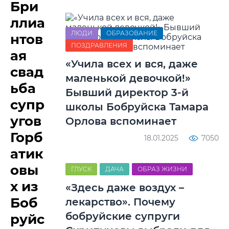
Бри
ллиа
ЛЮДИ
ОБРАЗОВАНИЕ
нтов
ПОЗДРАВЛЕНИЯ
ая
«Учила всех и вся, даже
свад
маленькой девочкой!»
ьба
Бывший директор 3-й
супр
школы Бобруйска Тамара
угов
Орлова вспоминает
Горб
18.01.2025
7050
атик
овы
ГЛУСК
ДАЧА
ОБРАЗ ЖИЗНИ
х из
«Здесь даже воздух –
Боб
лекарство». Почему
бобруйские супруги
руйс