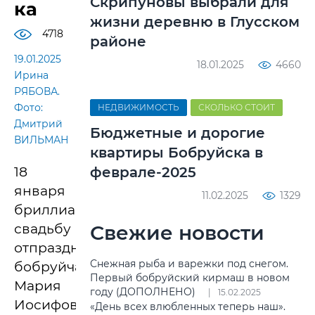
Скрипуновы выбрали для
ка
жизни деревню в Глусском
4718
районе
19.01.2025
18.01.2025
4660
Ирина
РЯБОВА.
Фото:
НЕДВИЖИМОСТЬ
СКОЛЬКО СТОИТ
Дмитрий
Бюджетные и дорогие
ВИЛЬМАН
квартиры Бобруйска в
18
феврале-2025
января
11.02.2025
1329
бриллиантовую
свадьбу
Свежие новости
отпраздновали
Снежная рыба и варежки под снегом.
бобруйчане
Первый бобруйский кирмаш в новом
Мария
году (ДОПОЛНЕНО)
15.02.2025
Иосифовна
«День всех влюбленных теперь наш».