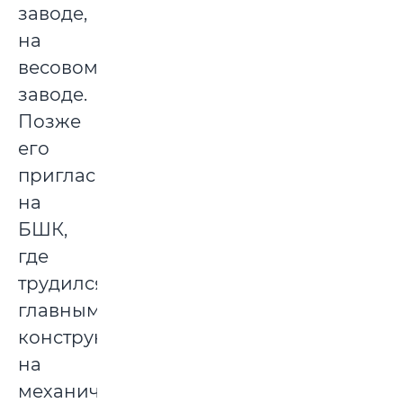
заводе,
на
весовом
заводе.
Позже
его
пригласили
на
БШК,
где
трудился
главным
конструктором
на
механическом