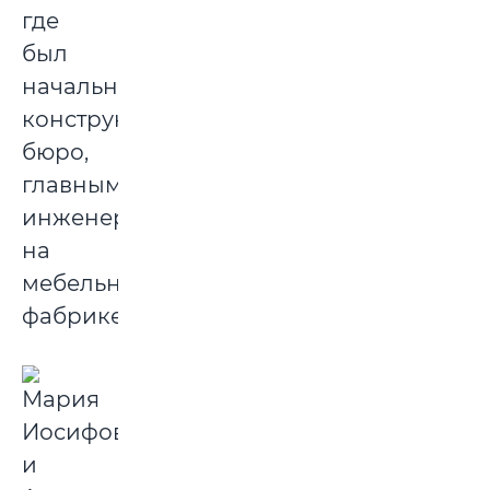
где
был
начальником
конструкторского
бюро,
главным
инженером
на
мебельной
фабрике.