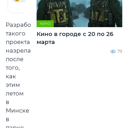
Разработка
КИНО
такого
Кино в городе с 20 по 26
проекта
марта
назрела
79
после
того,
как
этим
летом
в
Минске
в
парке