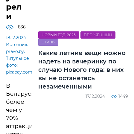
рел
и
836
НОВЫЙ ГОД-2025
ПРО ЖЕНЩИН
18.12.2024
СТИЛЬ
Источник:
pravo.by.
Какие летние вещи можно
Титульное
надеть на вечеринку по
фото:
случаю Нового года: в них
pixabay.com
вы не останетесь
В
незамеченными
Беларуси
17.12.2024
1449
более
чем у
70%
аттракционов