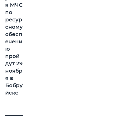
я МЧС
по
ресур
сному
обесп
ечени
ю
прой
дут 29
ноябр
я в
Бобру
йске