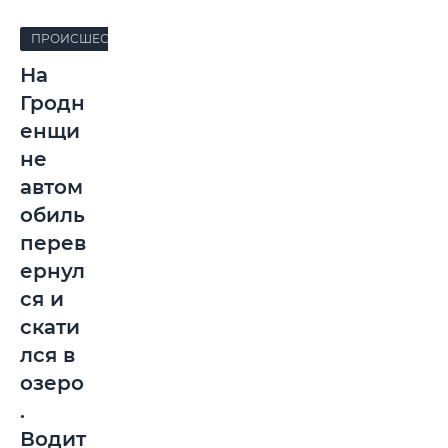
ПРОИСШЕСТВИЯ
На
Гродн
енщи
не
автом
обиль
перев
ернул
ся и
скати
лся в
озеро
.
Водит