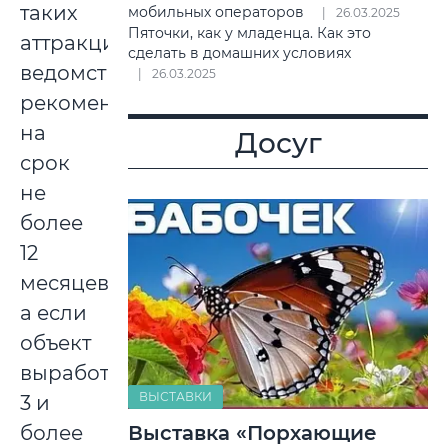
таких
мобильных операторов
26.03.2025
Пяточки, как у младенца. Как это
аттракционов
сделать в домашних условиях
ведомство
26.03.2025
рекомендует
на
Досуг
срок
не
более
12
месяцев,
а если
объект
выработал
ВЫСТАВКИ
3 и
Выставка «Порхающие
более