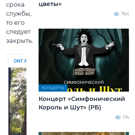
цветы»
срока
службы,
764
то его
следует
закрыть.
КОНЦЕРТЫ
Концерт «Симфонический
Король и Шут» (РБ)
174