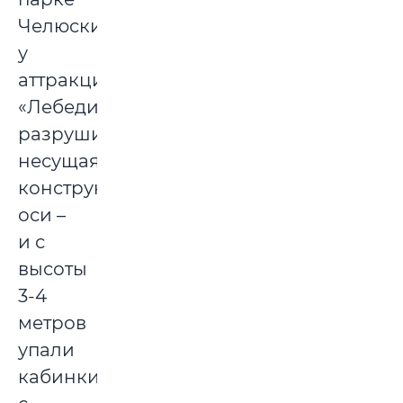
Челюскинцев
у
аттракциона
«Лебеди»
разрушилась
несущая
конструкция
оси –
и с
высоты
3-4
метров
упали
кабинки