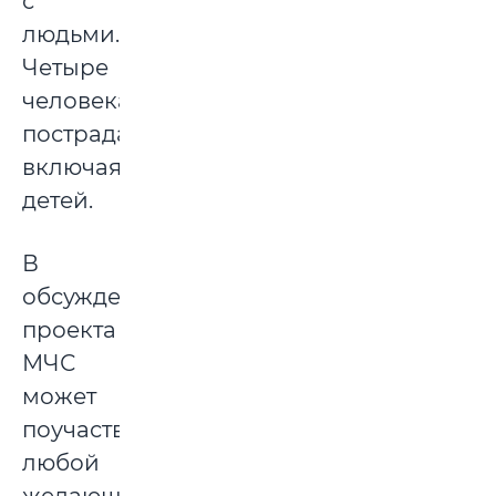
с
людьми.
Четыре
человека
пострадали,
включая
детей.
В
обсуждении
проекта
МЧС
может
поучаствовать
любой