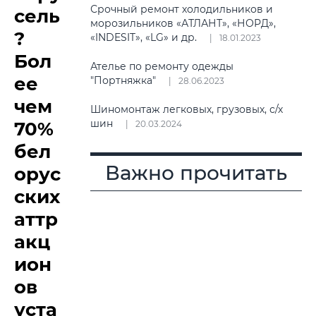
Срочный ремонт холодильников и
сель
морозильников «АТЛАНТ», «НОРД»,
?
«INDESIT», «LG» и др.
18.01.2023
Бол
Ателье по ремонту одежды
ее
"Портняжка"
28.06.2023
чем
Шиномонтаж легковых, грузовых, с/х
шин
70%
20.03.2024
бел
Важно прочитать
орус
ских
аттр
акц
ион
ов
уста