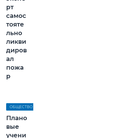
рт
самос
тояте
льно
ликви
диров
ал
пожа
р
ОБЩЕСТВО
Плано
вые
учени