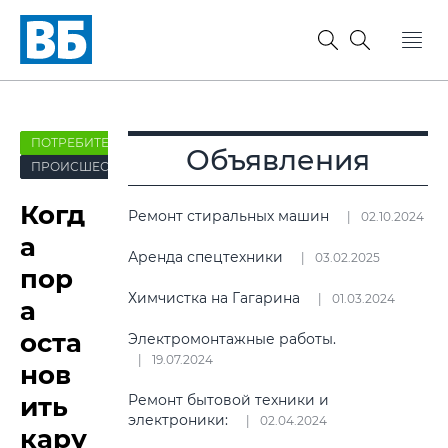
ПОТРЕБИТЕЛЬ
Объявления
ПРОИСШЕСТВИЯ
Когд
Ремонт стиральных машин
02.10.2024
а
Аренда спецтехники
03.02.2025
пор
Химчистка на Гагарина
01.03.2024
а
оста
Электромонтажные работы.
19.07.2024
нов
ить
Ремонт бытовой техники и
электроники:
02.04.2024
кару