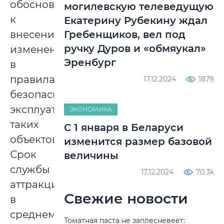
обоснованием
могилевскую телеведущую
к
Екатерину Рубекину ждал
внесению
Гребенщиков, вел под
ручку Дуров и «обмяукал»
изменений
Эренбург
в
правила
17.12.2024
1879
безопасной
эксплуатации
ЭКОНОМИКА
таких
С 1 января в Беларуси
объектов.
изменится размер базовой
Срок
величины
службы
17.12.2024
70.3k
аттракциона
Свежие новости
в
среднем
Томатная паста не заплесневеет: