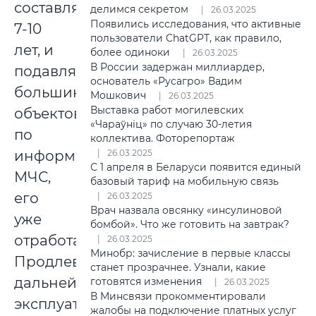
составляет
делимся секретом
26.03.2025
Появились исследования, что активные
7-10
пользователи ChatGPT, как правило,
лет, и
более одиноки
26.03.2025
В России задержан миллиардер,
подавляющее
основатель «Русагро» Вадим
большинство
Мошкович
26.03.2025
Выставка работ могилевских
объектов,
«Чараўніц» по случаю 30-летия
по
коллектива. Фоторепортаж
информации
26.03.2025
С 1 апреля в Беларуси появится единый
МЧС,
базовый тариф на мобильную связь
его
26.03.2025
Врач назвала овсянку «инсулиновой
уже
бомбой». Что же готовить на завтрак?
отработали.
26.03.2025
Минобр: зачисление в первые классы
Продлевать
станет прозрачнее. Узнали, какие
дальнейшую
готовятся изменения
26.03.2025
В Минсвязи прокомментировали
эксплуатацию
жалобы на подключение платных услуг