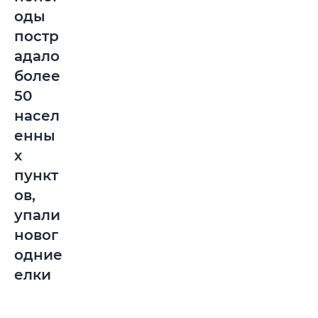
оды
постр
адало
более
50
насел
енны
х
пункт
ов,
упали
новог
одние
елки