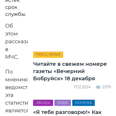
истек
срок
службы.
Об
этом
рассказали
в
ПРЕСС-РЕЛИЗ
МЧС.
Читайте в свежем номере
газеты «Вечерний
По
Бобруйск» 18 декабря
мнению
ведомства,
17.12.2024
2579
эта
статистика
ЗВЕЗДЫ
ЛЮДИ
МОГИЛЕВ
является
«Я тебя разговорю!» Как