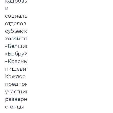
кадровых
и
социальных
отделов
субъектов
хозяйствования.
«Белшина»,
«Бобруйскагромаш»,
«Красный
пищевик»…
Каждое
предприятие-
участник
развернуло
стенды