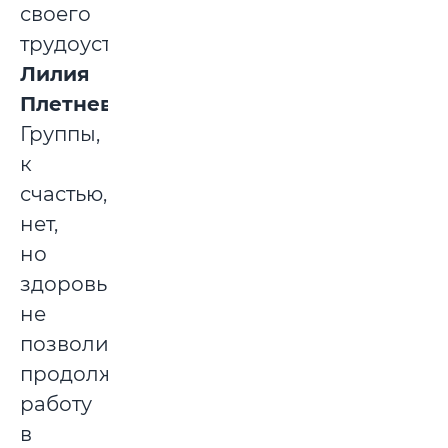
своего
трудоустройства
Лилия
Плетнева
.
Группы,
к
счастью,
нет,
но
здоровье
не
позволило
продолжить
работу
в