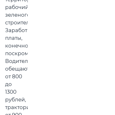
рабочий
зеленого
строительства.
Заработные
платы,
конечно,
поскромнее.
Водителям
обещают
от 800
до
1300
рублей,
трактористам
от 900