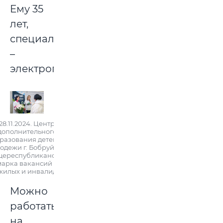
Ему 35
лет,
специальность
–
электрогазосварщик.
28.11.2024. Центр
дополнительного
разования детей и
одежи г. Бобруйска.
ереспубликанская
арка вакансий для
жилых и инвалидов
Можно
работать
на