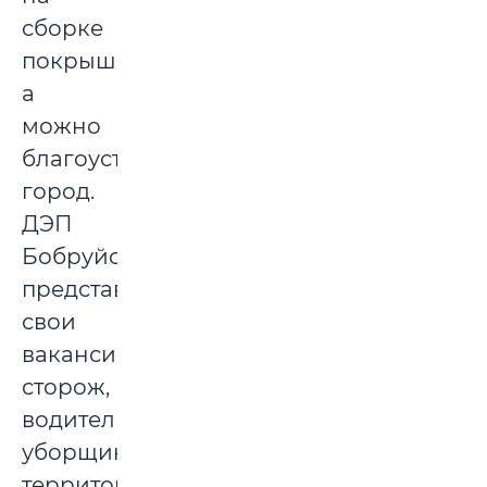
сборке
покрышек,
а
можно
благоустраивать
город.
ДЭП
Бобруйска
представил
свои
вакансии:
сторож,
водитель,
уборщик
территории,