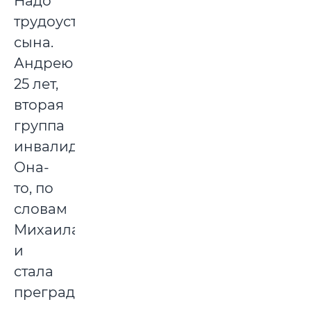
Надо
трудоустроить
сына.
Андрею
25 лет,
вторая
группа
инвалидности.
Она-
то, по
словам
Михаила,
и
стала
преградой.