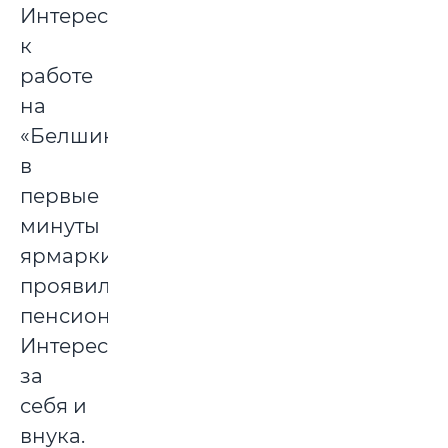
Интерес
к
работе
на
«Белшине»
в
первые
минуты
ярмарки
проявила
пенсионерка.
Интересовалась
за
себя и
внука.