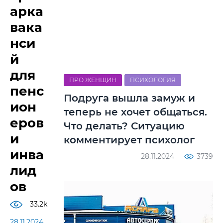
арка
вака
нси
й
для
ПРО ЖЕНЩИН
ПСИХОЛОГИЯ
пенс
Подруга вышла замуж и
ион
теперь не хочет общаться.
еров
Что делать? Ситуацию
и
комментирует психолог
инва
28.11.2024
3739
лид
ов
33.2k
28.11.2024