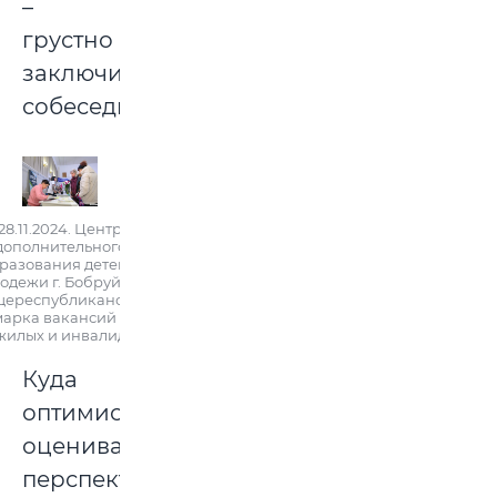
–
грустно
заключил
собеседник.
28.11.2024. Центр
дополнительного
разования детей и
одежи г. Бобруйска.
ереспубликанская
арка вакансий для
жилых и инвалидов
Куда
оптимистичнее
оценивает
перспективы