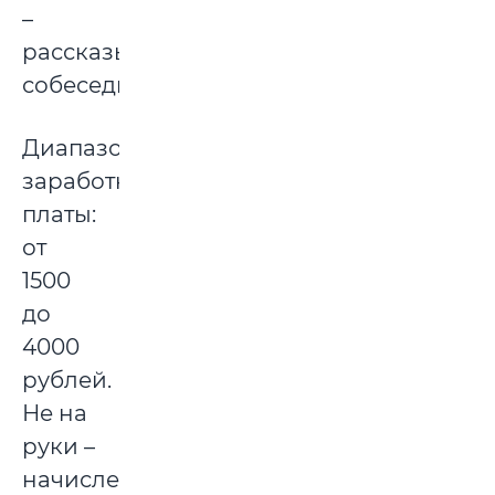
–
рассказывает
собеседник.
Диапазон
заработной
платы:
от
1500
до
4000
рублей.
Не на
руки –
начисленными.