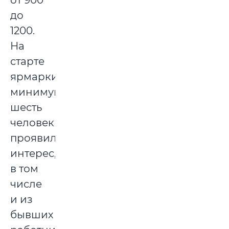
до
1200.
На
старте
ярмарки
минимум
шесть
человек
проявили
интерес,
в том
числе
и из
бывших