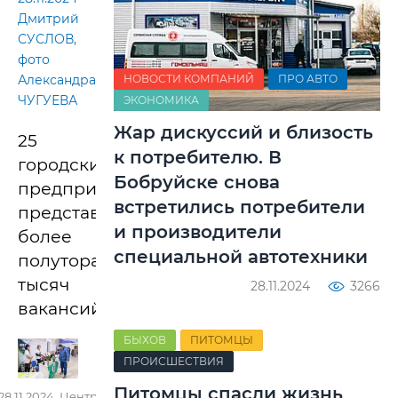
Дмитрий
СУСЛОВ,
фото
НОВОСТИ КОМПАНИЙ
ПРО АВТО
Александра
ЧУГУЕВА
ЭКОНОМИКА
Жар дискуссий и близость
25
к потребителю. В
городских
Бобруйске снова
предприятий
встретились потребители
представили
и производители
более
специальной автотехники
полутора
тысяч
28.11.2024
3266
вакансий.
БЫХОВ
ПИТОМЦЫ
ПРОИСШЕСТВИЯ
Питомцы спасли жизнь
28.11.2024. Центр