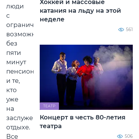
Хоккей и массовые
люди
катания на льду на этой
с
неделе
ограниченными
561
возможностями,
без
пяти
минут
пенсионеры,
и те,
кто
уже
ТЕАТР
на
Концерт в честь 80-летия
заслуженном
театра
отдыхе.
Все
506