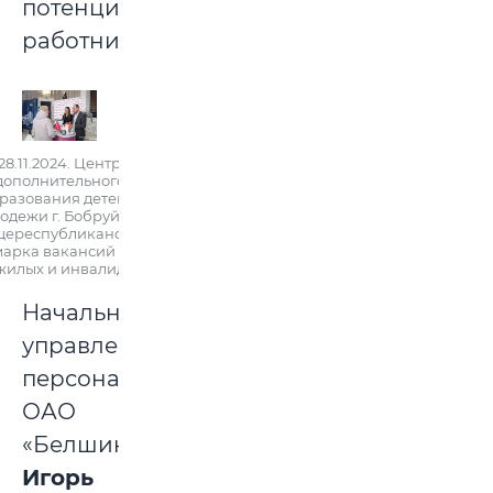
потенциальными
работниками.
28.11.2024. Центр
дополнительного
разования детей и
одежи г. Бобруйска.
ереспубликанская
арка вакансий для
жилых и инвалидов
Начальник
управления
персоналом
ОАО
«Белшина»
Игорь