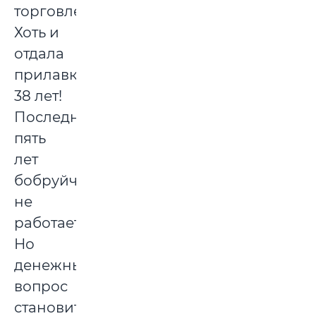
торговле.
Хоть и
отдала
прилавку
38 лет!
Последние
пять
лет
бобруйчанка
не
работает.
Но
денежный
вопрос
становится