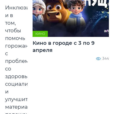
Инклюзия
и в
том,
чтобы
КИНО
помочь
Кино в городе с 3 по 9
горожанам
апреля
с
344
проблемами
со
здоровьем
социализироваться
и
улучшить
материальное