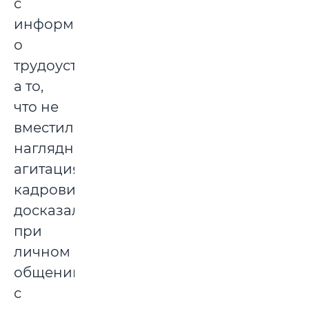
с
информацией
о
трудоустройстве,
а то,
что не
вместила
наглядная
агитация,
кадровики
досказали
при
личном
общении
с