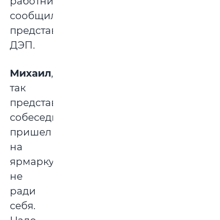
работников,
сообщила
представитель
ДЭП.
Михаил
,
так
представился
собеседник,
пришел
на
ярмарку
не
ради
себя.