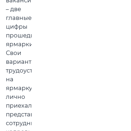
вакансий
– две
главные
цифры
прошедшей
ярмарки.
Свои
варианты
трудоустройства
на
ярмарку
лично
приехали
представить
сотрудники