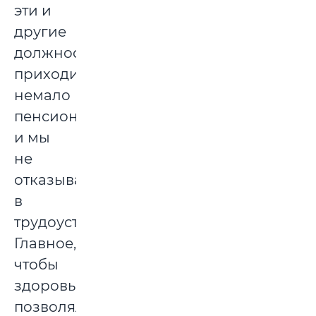
эти и
другие
должности
приходит
немало
пенсионеров,
и мы
не
отказываем
в
трудоустройстве.
Главное,
чтобы
здоровье
позволяло,