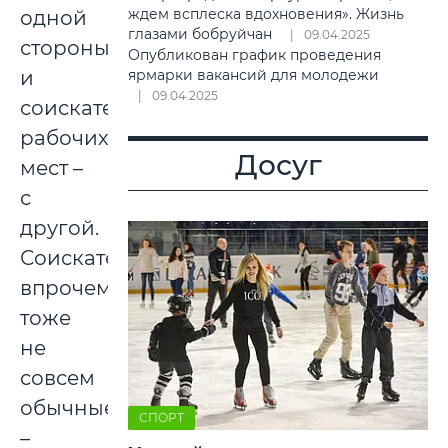
ждем всплеска вдохновения». Жизнь
одной
глазами бобруйчан
09.04.2025
стороны
Опубликован график проведения
ярмарки вакансий для молодежи
и
09.04.2025
соискатели
рабочих
Досуг
мест –
с
другой.
Соискатели,
впрочем,
тоже
не
совсем
обычные
СПОРТ
–