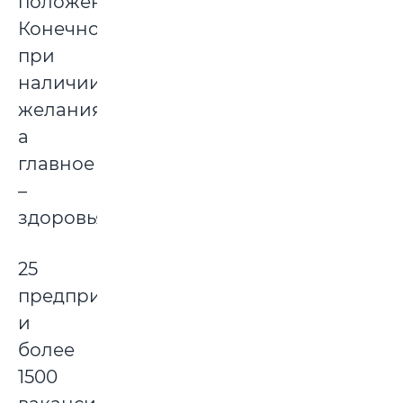
положение.
Конечно,
при
наличии
желания,
а
главное
–
здоровья.
25
предприятий
и
более
1500