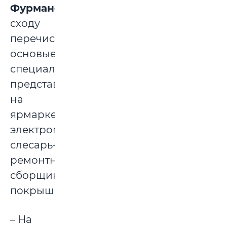
Фурманов
,
сходу
перечисляет
основые
специальности,
представленные
на
ярмарке:
электромонтер,
слесарь-
ремонтник,
сборщик
покрышек.
– На