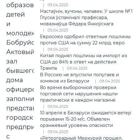
образования
09.04.2025
Настаўнік, вучоны, чалавек. У школе № 1
детей
Глуска ўспаміналі прафесара,
и
мовазнаўца Фёдара Янкоўскага
09.04.2025
молодежи
Евросоюз одобрил ответные пошлины
Бобруйска.
против США на сумму 22 млрд. евро
09.04.2025
Актовый
Китай поднял пошлины на импорт из
зал
США до 84% в ответ на действия
Трампа
09.04.2025
бывшего
В Россию не впустили попугаев и
дома
хомяков из Беларуси
09.04.2025
Во время выборочной проверки
офицеров
торговой сети нарушения нашли
заполнили
практически в каждом магазине
09.04.2025
представители
10 апреля в Беларуси ожидается ветер
городских
порывами 15-20 м/с. Объявлен
оранжевый уровень опасности
предприятий
09.04.2025
с
«Ретроградный Меркурий прошел,