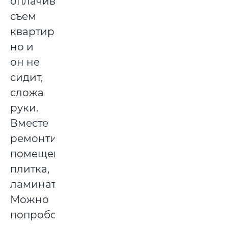
оплачивать
съем
квартиры,
но и
он не
сидит,
сложа
руки.
Вместе
ремонтируем
помещения:
плитка,
ламинат…
Можно
попробовать