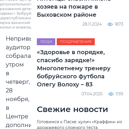
дополнительного
хозяев на пожаре в
разования детей и
одежи г. Бобруйска.
Быховском районе
ереспубликанская
арка вакансий для
28.11.2024
1873
жилых и инвалидов
Непривычная
ЛЮДИ
ПОЗДРАВЛЕНИЯ
аудитория
«Здоровье в порядке,
собралась
спасибо зарядке!»
утром
Многолетнему тренеру
в
бобруйского футбола
четверг,
Олегу Волоху – 83
28
07.04.2025
1139
ноября,
Свежие новости
в
Центре
Готовимся к Пасхе: кулич «Краффин» из
дополнительного
дрожжевого слоеного теста