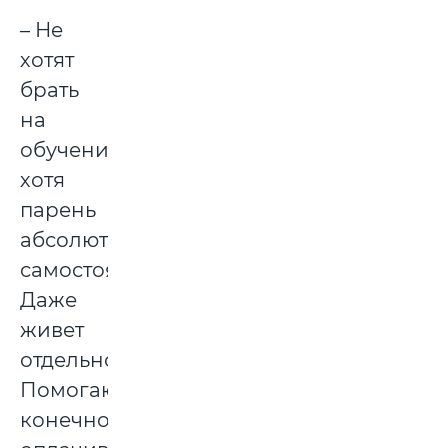
– Не
хотят
брать
на
обучение,
хотя
парень
абсолютно
самостоятельный.
Даже
живет
отдельно.
Помогаю,
конечно,