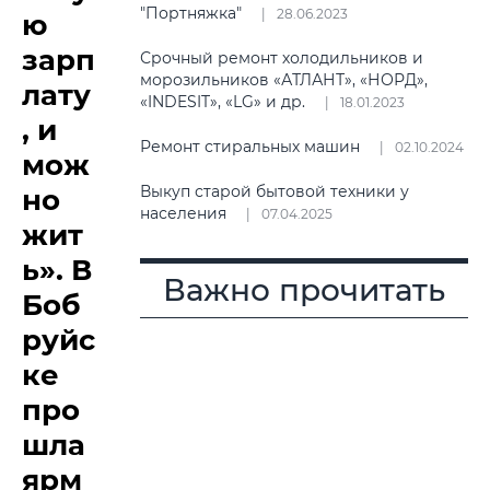
"Портняжка"
28.06.2023
ю
зарп
Срочный ремонт холодильников и
морозильников «АТЛАНТ», «НОРД»,
лату
«INDESIT», «LG» и др.
18.01.2023
, и
Ремонт стиральных машин
02.10.2024
мож
Выкуп старой бытовой техники у
но
населения
07.04.2025
жит
ь». В
Важно прочитать
Боб
руйс
ке
про
шла
ярм