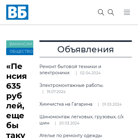
ВАКАНСИИ
Объявления
ОБЩЕСТВО
«Пе
Ремонт бытовой техники и
электроники:
02.04.2024
нсия
635
Электромонтажные работы.
19.07.2024
руб
лей,
Химчистка на Гагарина
01.03.2024
еще
Шиномонтаж легковых, грузовых, с/х
шин
бы
20.03.2024
таку
Ателье по ремонту одежды