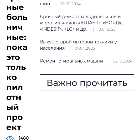
шин
20.03.2024
ные
боль
Срочный ремонт холодильников и
морозильников «АТЛАНТ», «НОРД»,
нич
«INDESIT», «LG» и др.
18.01.2023
ные:
Выкуп старой бытовой техники у
пока
населения
07.04.2025
это
Ремонт стиральных машин
02.10.2024
толь
ко
Важно прочитать
пил
отн
ый
про
ект
1460