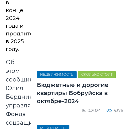
в
конце
2024
года и
продлится
в 2025
году.
Об
этом
НЕДВИЖИМОСТЬ
СКОЛЬКО СТОИТ
сообщила
Бюджетные и дорогие
Юлия
квартиры Бобруйска в
Бердникова,
октябре-2024
управляющий
15.10.2024
5376
Фонда
соцзащиты
МОЙ РЕМОНТ