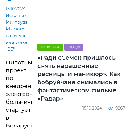
15.10.2024
Источник:
Минтруда
РБ, фото
на титуле
из архива
КУЛЬТУРА
ЛЮДИ
"ВБ"
«Ради съемок пришлось
Пилотный
снять наращенные
проект
ресницы и маникюр». Как
по
бобруйчане снимались в
внедрению
фантастическом фильме
электронных
«Радар»
больничных
15.10.2024
9267
стартует
в
Беларуси