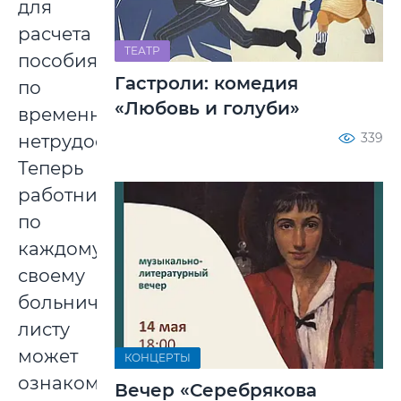
для
расчета
ТЕАТР
пособия
Гастроли: комедия
по
«Любовь и голуби»
временной
339
нетрудоспособности.
Теперь
работник
по
каждому
своему
больничному
листу
может
КОНЦЕРТЫ
ознакомиться
Вечер «Серебрякова