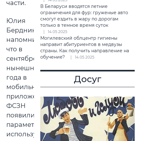
части.
В Беларуси вводятся летние
ограничения для фур: груженые авто
смогут ездить в жару по дорогам
Юлия
только в темное время суток
Бердникова
14.05.2025
Могилевский облцентр гигиены
напомнила,
направит абитуриентов в медвузы
что в
страны. Как получить направление на
обучение?
сентябре
14.05.2025
нынешнего
года в
Досуг
мобильном
приложении
ФСЗН
появились
параметры,
используемые