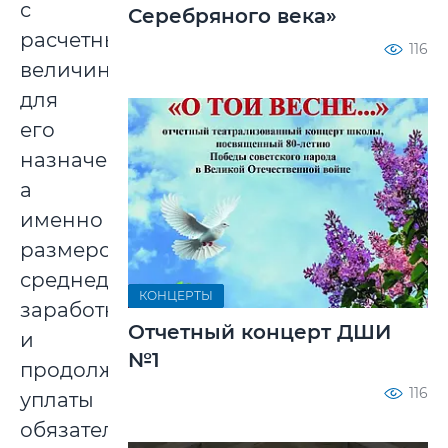
с
Серебряного века»
расчетными
116
величинами
для
его
назначения,
а
именно
размером
среднедневного
КОНЦЕРТЫ
заработка
Отчетный концерт ДШИ
и
№1
продолжительностью
116
уплаты
обязательных