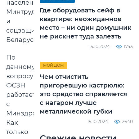
населения
Где оборудовать сейф в
Минтруда
квартире: неожиданное
и
место – ни один домушник
соцзащиты
не рискнет туда залезть
Беларуси.
15.10.2024
1743
По
данному
МОЙ ДОМ
вопросу
Чем отчистить
ФСЗН
пригоревшую кастрюлю:
это средство справляется
работает
с нагаром лучше
с
металлической губки
Минздравом.
Как
15.10.2024
2640
только
Свежие новости