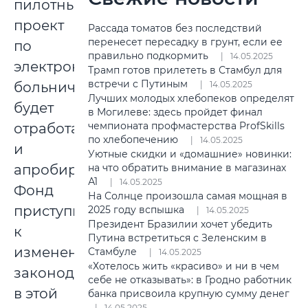
пилотный
проект
Рассада томатов без последствий
перенесет пересадку в грунт, если ее
по
правильно подкормить
14.05.2025
электронным
Трамп готов прилететь в Стамбул для
встречи с Путиным
больничным
14.05.2025
Лучших молодых хлебопеков определят
будет
в Могилеве: здесь пройдет финал
чемпионата профмастерства ProfSkills
отработан
по хлебопечению
14.05.2025
и
Уютные скидки и «домашние» новинки:
апробирован,
на что обратить внимание в магазинах
А1
14.05.2025
Фонд
На Солнце произошла самая мощная в
приступит
2025 году вспышка
14.05.2025
Президент Бразилии хочет убедить
к
Путина встретиться с Зеленским в
изменению
Стамбуле
14.05.2025
«Хотелось жить «красиво» и ни в чем
законодательства
себе не отказывать»: в Гродно работник
в этой
банка присвоила крупную сумму денег
14.05.2025