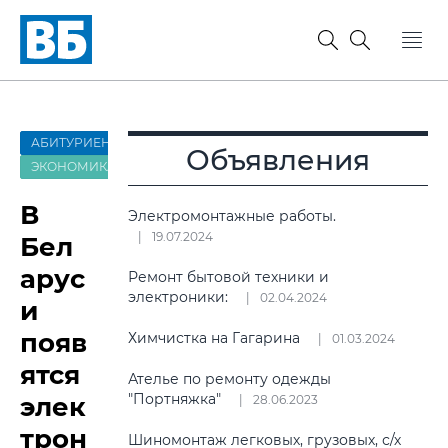
АБИТУРИЕНТ-2022
Объявления
ЭКОНОМИКА
В
Электромонтажные работы.
19.07.2024
Бел
арус
Ремонт бытовой техники и
электроники:
02.04.2024
и
появ
Химчистка на Гагарина
01.03.2024
ятся
Ателье по ремонту одежды
"Портняжка"
элек
28.06.2023
трон
Шиномонтаж легковых, грузовых, с/х