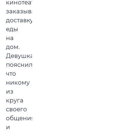
кинотеатры,
заказывала
доставку
еды
на
дом.
Девушка
пояснила,
что
никому
из
круга
своего
общения
и