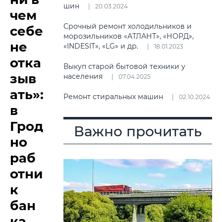
шин
20.03.2024
чем
Срочный ремонт холодильников и
себе
морозильников «АТЛАНТ», «НОРД»,
не
«INDESIT», «LG» и др.
18.01.2023
отка
Выкуп старой бытовой техники у
зыв
населения
07.04.2025
ать»:
Ремонт стиральных машин
02.10.2024
в
Грод
Важно прочитать
но
раб
отни
к
бан
ка