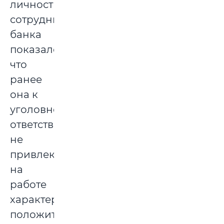
личности
сотрудницы
банка
показало,
что
ранее
она к
уголовной
ответственности
не
привлекалась,
на
работе
характеризовалась
положительно.