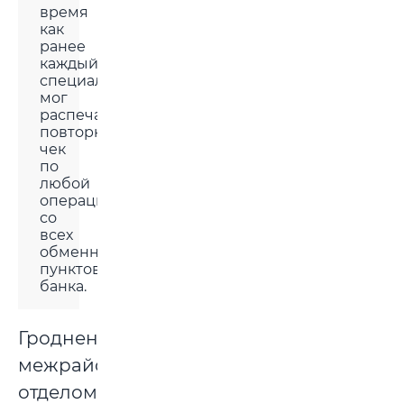
время
как
ранее
каждый
специалист
мог
распечатать
повторно
чек
по
любой
операции
со
всех
обменных
пунктов
банка.
Гродненским
межрайонным
отделом