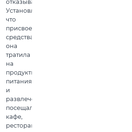
отказывать.
Установлено,
что
присвоенные
средства
она
тратила
на
продукты
питания
и
развлечения:
посещала
кафе,
рестораны,