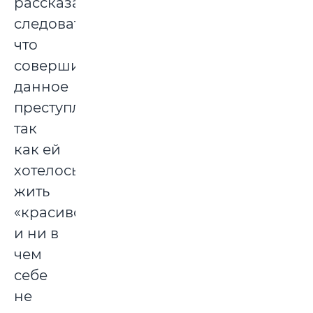
рассказала
следователю,
что
совершила
данное
преступление,
так
как ей
хотелось
жить
«красиво»
и ни в
чем
себе
не