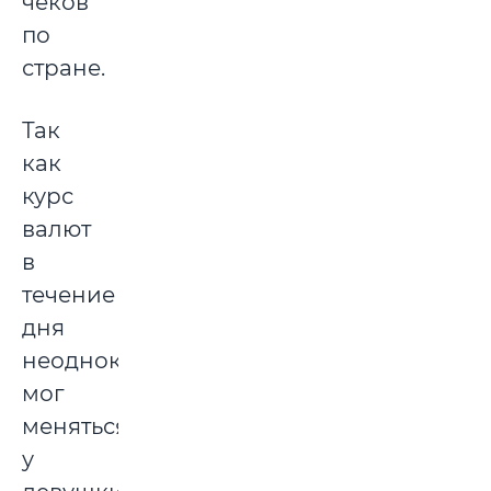
чеков
по
стране.
Так
как
курс
валют
в
течение
дня
неоднократно
мог
меняться,
у