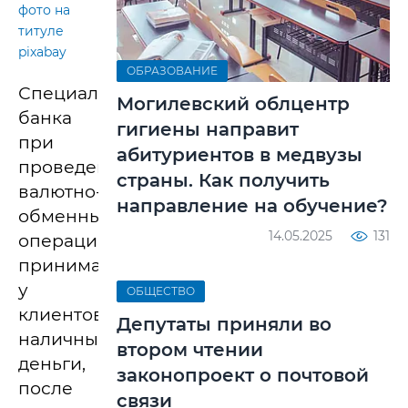
фото на
титуле
pixabay
ОБРАЗОВАНИЕ
Специалист
Могилевский облцентр
банка
гигиены направит
при
абитуриентов в медвузы
проведении
страны. Как получить
валютно-
направление на обучение?
обменных
14.05.2025
131
операций
принимала
у
ОБЩЕСТВО
клиентов
Депутаты приняли во
наличные
втором чтении
деньги,
законопроект о почтовой
после
связи