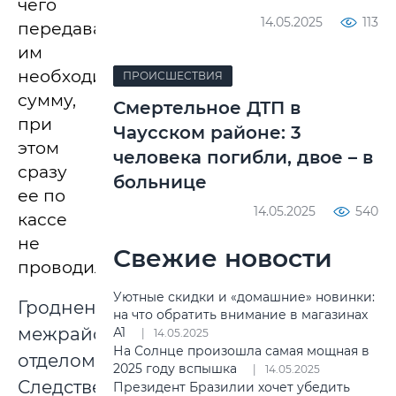
чего
14.05.2025
113
передавала
им
необходимую
ПРОИСШЕСТВИЯ
сумму,
Смертельное ДТП в
при
Чаусском районе: 3
этом
человека погибли, двое – в
сразу
больнице
ее по
14.05.2025
540
кассе
не
Свежие новости
проводила.
Уютные скидки и «домашние» новинки:
Гродненским
на что обратить внимание в магазинах
межрайонным
А1
14.05.2025
На Солнце произошла самая мощная в
отделом
2025 году вспышка
14.05.2025
Следственного
Президент Бразилии хочет убедить