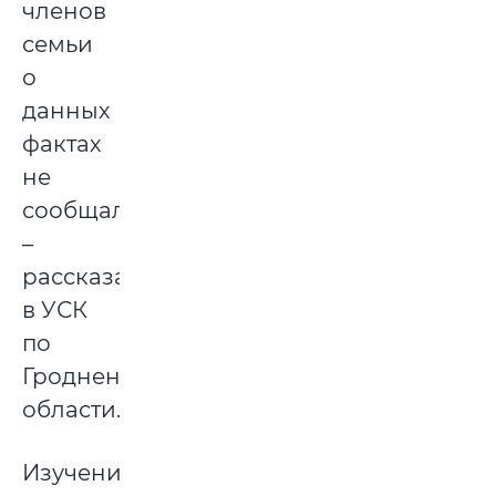
членов
семьи
о
данных
фактах
не
сообщала»,
–
рассказали
в УСК
по
Гродненской
области.
Изучение