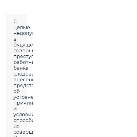
С
целью
недопущения
в
будущем
совершения
преступлений
работниками
банка
следователем
внесено
представление
об
устранении
причин
и
условий,
способствующих
их
совершению.