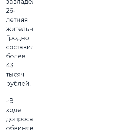
завладела
26-
летняя
жительница
Гродно
составила
более
43
тысяч
рублей.
«В
ходе
допроса
обвиняемая