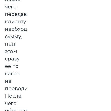
чего
передавала
клиенту
необходимую
сумму,
при
этом
сразу
ее по
кассе
не
проводила.
После
чего
образованные