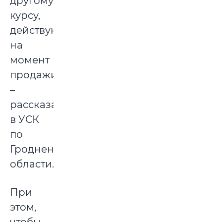
другому
курсу,
действующему
на
момент
продажи»,
–
рассказали
в УСК
по
Гродненской
области.
При
этом,