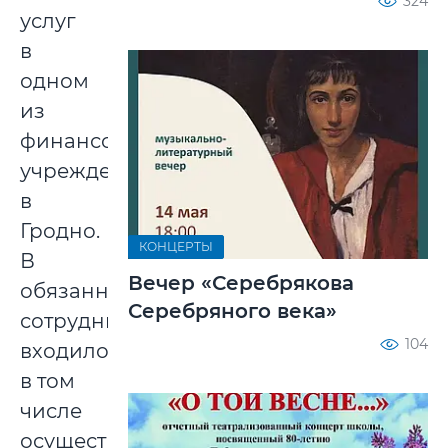
324
услуг
в
одном
из
финансовых
учреждений
в
Гродно.
КОНЦЕРТЫ
В
Вечер «Серебрякова
обязанности
Серебряного века»
сотрудницы
104
входило
в том
числе
осуществление