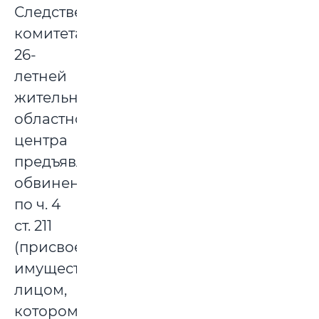
Следственного
комитета
26-
летней
жительнице
областного
центра
предъявлено
обвинение
по ч. 4
ст. 211
(присвоение
имущества
лицом,
которому