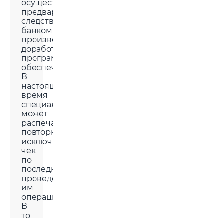
осуществления
предварительного
следствия
банком
произведена
доработка
программного
обеспечения.
В
настоящее
время
специалист
может
распечатать
повторно
исключительно
чек
по
последней
проведенной
им
операции.
В
то