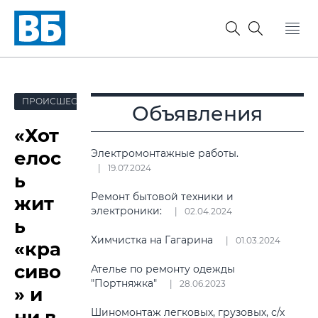
ПРОИСШЕСТВИЯ
Объявления
«Хот
елос
Электромонтажные работы.
19.07.2024
ь
Ремонт бытовой техники и
жит
электроники:
02.04.2024
ь
Химчистка на Гагарина
01.03.2024
«кра
сиво
Ателье по ремонту одежды
"Портняжка"
28.06.2023
» и
ни в
Шиномонтаж легковых, грузовых, с/х