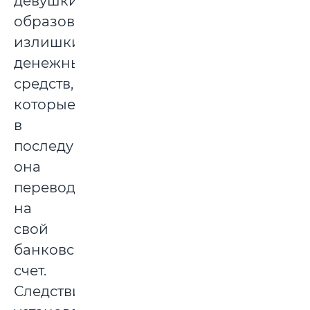
девушки
образовывались
излишки
денежных
средств,
которые
в
последующем
она
переводила
на
свой
банковский
счет.
Следствием