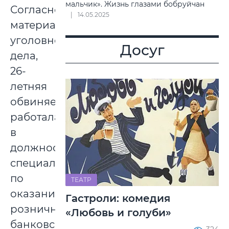
мальчик». Жизнь глазами бобруйчан
Согласно
14.05.2025
материалам
уголовного
Досуг
дела,
26-
летняя
обвиняемая
работала
в
должности
специалиста
по
ТЕАТР
оказанию
Гастроли: комедия
розничных
«Любовь и голуби»
банковских