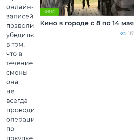
онлайн-
КИНО
записей
Кино в городе с 8 по 14 мая
позволил
117
убедиться
в том,
что в
течение
смены
она
не
всегда
проводила
операции
по
покупке