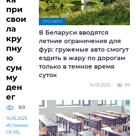
при
свои
ПРО АВТО
ла
В Беларуси вводятся
кру
летние ограничения для
пну
фур: груженые авто смогут
ю
ездить в жару по дорогам
только в темное время
сум
суток
му
14.05.2025
99
ден
ег
169
14.05.2025
Источник:
СК РБ,