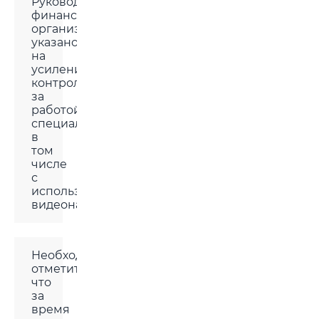
Руководству
финансовой
организации
указано
на
усиление
контроля
за
работой
специалистов,
в
том
числе
с
использованием
видеонаблюдения.
Необходимо
отметить,
что
за
время