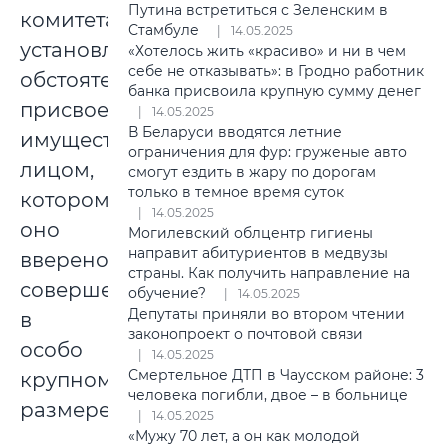
Путина встретиться с Зеленским в
комитета
Стамбуле
14.05.2025
установлены
«Хотелось жить «красиво» и ни в чем
себе не отказывать»: в Гродно работник
обстоятельства
банка присвоила крупную сумму денег
присвоения
14.05.2025
В Беларуси вводятся летние
имущества
ограничения для фур: груженые авто
лицом,
смогут ездить в жару по дорогам
только в темное время суток
которому
14.05.2025
оно
Могилевский облцентр гигиены
направит абитуриентов в медвузы
вверено,
страны. Как получить направление на
совершенное
обучение?
14.05.2025
Депутаты приняли во втором чтении
в
законопроект о почтовой связи
особо
14.05.2025
Смертельное ДТП в Чаусском районе: 3
крупном
человека погибли, двое – в больнице
размере.
14.05.2025
«Мужу 70 лет, а он как молодой