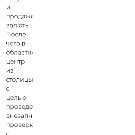
и
продаже
валюты.
После
чего в
областной
центр
из
столицы
с
целью
проведения
внезапной
проверки
с