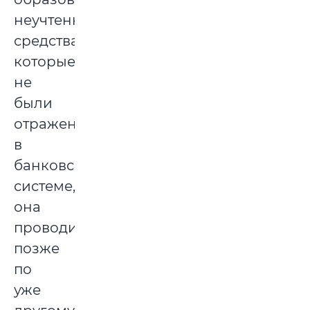
неучтенные
средства,
которые
не
были
отраженные
в
банковской
системе,
она
проводила
позже
по
уже