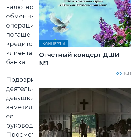
валютно-
обменных
операций,
погашение
кредитов
КОНЦЕРТЫ
клиентами
Отчетный концерт ДШИ
банка.
№1
108
Подозрительную
деятельность
девушки
заметило
ее
руководство.
Просмотр