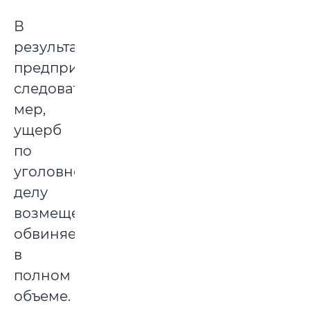
В
результате
предпринятых
следователем
мер,
ущерб
по
уголовному
делу
возмещен
обвиняемой
в
полном
объеме.