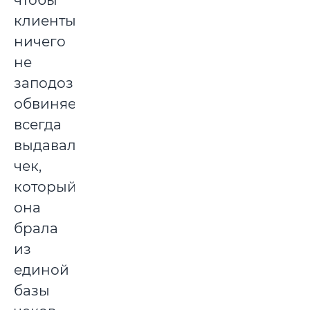
чтобы
клиенты
ничего
не
заподозрили
обвиняемая
всегда
выдавала
чек,
который
она
брала
из
единой
базы