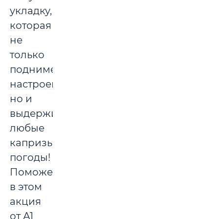
укладку,
которая
не
только
поднимет
настроение,
но и
выдержит
любые
капризы
погоды!
Поможет
в этом
акция
от А1