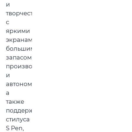
и
творчества
с
яркими
экранами,
большим
запасом
производительности
и
автономности,
а
также
поддержкой
стилуса
S Pen,