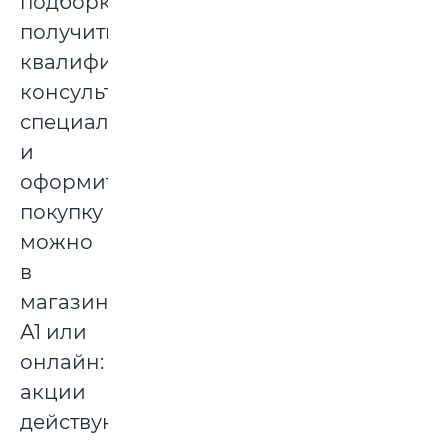
подборки,
получить
квалифицированную
консультацию
специалистов
и
оформить
покупку
можно
в
магазинах
А1 или
онлайн:
акции
действуют