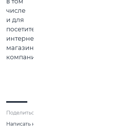
в том
числе
и для
посетителей
интернет-
магазина
компании.
Поделиться:
Написать нам