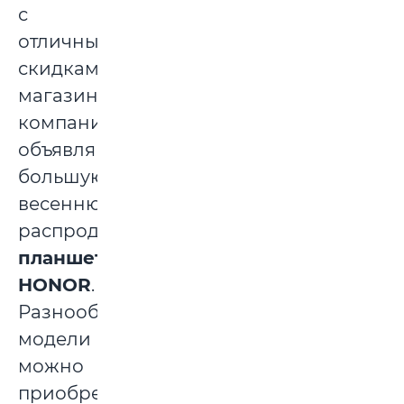
с
отличными
скидками:
магазины
компании
объявляют
большую
весеннюю
распродажу
планшетов
HONOR
.
Разнообразные
модели
можно
приобрести