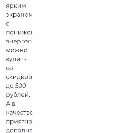
ярким
экраном
с
пониженным
энергопотреблением
можно
купить
со
скидкой
до 500
рублей.
А в
качестве
приятного
дополнения