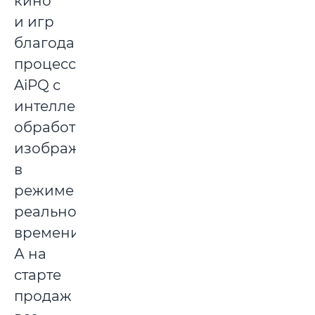
кино
и игр
благодаря
процессору
AiPQ с
интеллектуальной
обработкой
изображения
в
режиме
реального
времени.
А на
старте
продаж