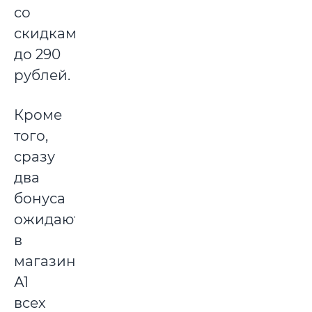
со
скидками
до 290
рублей.
Кроме
того,
сразу
два
бонуса
ожидают
в
магазинах
А1
всех