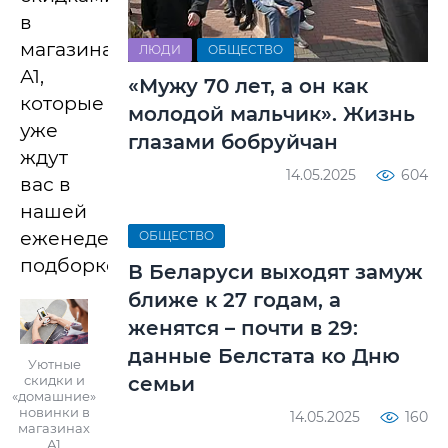
в
магазинах
ЛЮДИ
ОБЩЕСТВО
А1,
«Мужу 70 лет, а он как
которые
молодой мальчик». Жизнь
уже
глазами бобруйчан
ждут
14.05.2025
604
вас в
нашей
еженедельной
ОБЩЕСТВО
подборке!
В Беларуси выходят замуж
ближе к 27 годам, а
женятся – почти в 29:
данные Белстата ко Дню
Уютные
семьи
скидки и
«домашние»
новинки в
14.05.2025
160
магазинах
А1