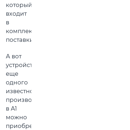
который
входит
в
комплект
поставки.
А вот
устройства
еще
одного
известного
производителя
в А1
можно
приобрести