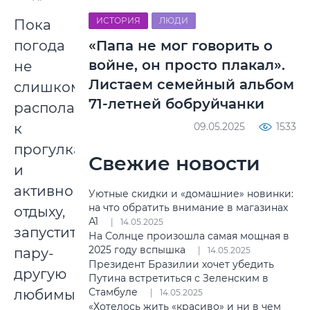
ИСТОРИЯ
ЛЮДИ
Пока
«Папа не мог говорить о
погода
войне, он просто плакал».
не
Листаем семейный альбом
слишком
71-летней бобруйчанки
располагает
09.05.2025
1533
к
прогулкам
Свежие новости
и
активному
Уютные скидки и «домашние» новинки:
на что обратить внимание в магазинах
отдыху,
А1
14.05.2025
запустить
На Солнце произошла самая мощная в
2025 году вспышка
14.05.2025
пару-
Президент Бразилии хочет убедить
другую
Путина встретиться с Зеленским в
Стамбуле
любимых
14.05.2025
«Хотелось жить «красиво» и ни в чем