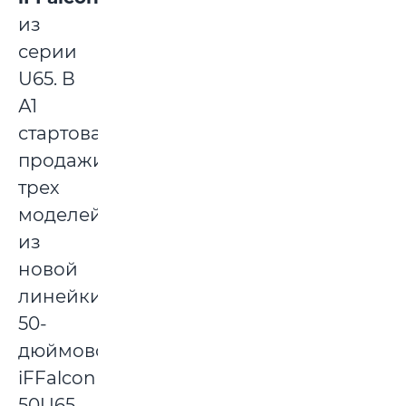
из
серии
U65. В
А1
стартовали
продажи
трех
моделей
из
новой
линейки:
50-
дюймовой
iFFalcon
50U65,