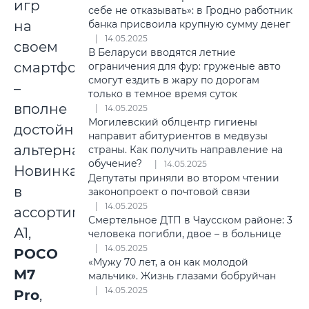
игр
себе не отказывать»: в Гродно работник
банка присвоила крупную сумму денег
на
14.05.2025
своем
В Беларуси вводятся летние
смартфоне
ограничения для фур: груженые авто
смогут ездить в жару по дорогам
–
только в темное время суток
вполне
14.05.2025
Могилевский облцентр гигиены
достойная
направит абитуриентов в медвузы
альтернатива.
страны. Как получить направление на
обучение?
14.05.2025
Новинка
Депутаты приняли во втором чтении
в
законопроект о почтовой связи
14.05.2025
ассортименте
Смертельное ДТП в Чаусском районе: 3
А1,
человека погибли, двое – в больнице
14.05.2025
POCO
«Мужу 70 лет, а он как молодой
M7
мальчик». Жизнь глазами бобруйчан
14.05.2025
Pro
,