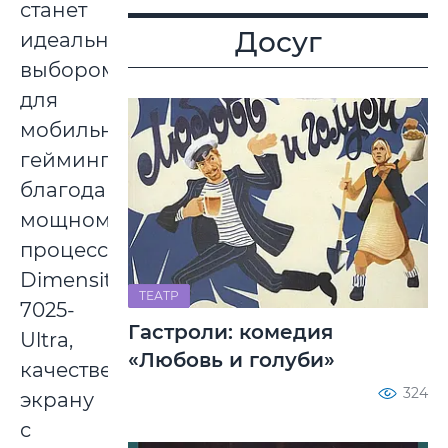
станет
Досуг
идеальным
выбором
для
мобильного
гейминга
благодаря
мощному
процессору
Dimensity
ТЕАТР
7025-
Гастроли: комедия
Ultra,
«Любовь и голуби»
качественному
324
экрану
с