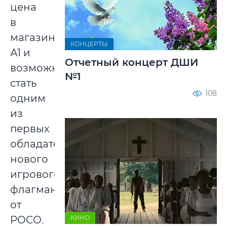
цена
в
магазинах
КОНЦЕРТЫ
А1 и
Отчетный концерт ДШИ
возможность
№1
стать
108
одним
из
первых
обладателей
нового
игрового
флагмана
от
КИНО
POCO.