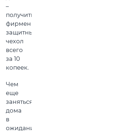
–
получить
фирменный
защитный
чехол
всего
за 10
копеек.
Чем
еще
заняться
дома
в
ожидании