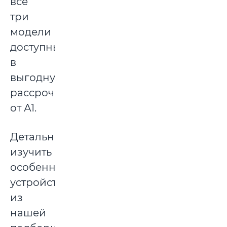
все
три
модели
доступны
в
выгодную
рассрочку
от А1.
Детально
изучить
особенности
устройств
из
нашей