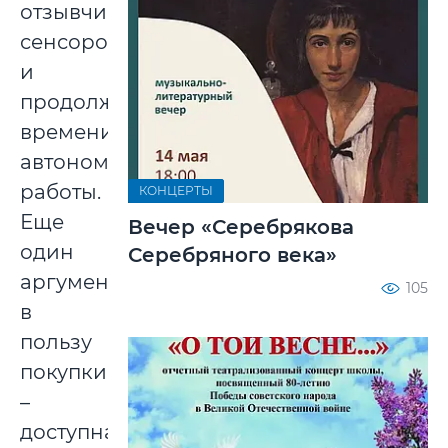
отзывчивым
сенсором
и
продолжительному
времени
автономной
работы.
КОНЦЕРТЫ
Еще
Вечер «Серебрякова
один
Серебряного века»
аргумент
105
в
пользу
покупки
–
доступная