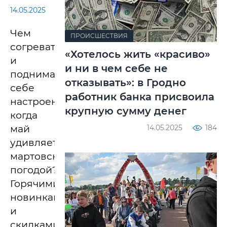
14.05.2025
Чем
ПРОИСШЕСТВИЯ
согреваться
«Хотелось жить «красиво»
и
и ни в чем себе не
поднимать
отказывать»: в Гродно
себе
работник банка присвоила
настроение,
крупную сумму денег
когда
14.05.2025
184
май
удивляет
мартовской
погодой?
Горячими
новинками
и
скидками