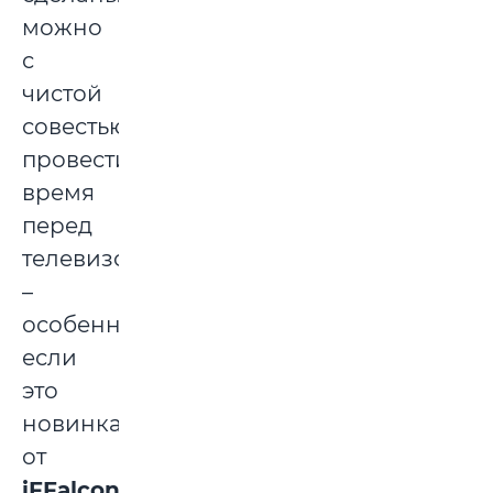
можно
с
чистой
совестью
провести
время
перед
телевизором
–
особенно
если
это
новинка
от
iFFalcon