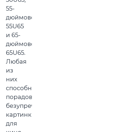
55-
дюймовой
55U65
и 65-
дюймовой
65U65.
Любая
из
них
способна
порадовать
безупречной
картинкой
для