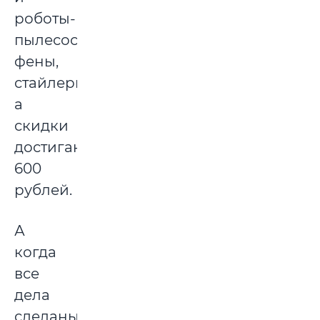
роботы-
пылесосы,
фены,
стайлеры,
а
скидки
достигают
600
рублей.
А
когда
все
дела
сделаны,