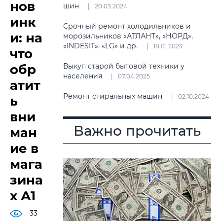
нов
шин
20.03.2024
инк
Срочный ремонт холодильников и
и: на
морозильников «АТЛАНТ», «НОРД»,
«INDESIT», «LG» и др.
18.01.2023
что
обр
Выкуп старой бытовой техники у
населения
07.04.2025
атит
Ремонт стиральных машин
02.10.2024
ь
вни
Важно прочитать
ман
ие в
мага
зина
х А1
33