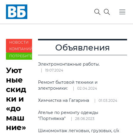
НОВОСТИ
Объявления
КОМПАНИЙ
ПОТРЕБИТЕЛЬ
Электромонтажные работы.
Уют
19.07.2024
ные
Ремонт бытовой техники и
скид
электроники:
02.04.2024
ки и
Химчистка на Гагарина
01.03.2024
«до
Ателье по ремонту одежды
маш
"Портняжка"
28.06.2023
ние»
Шиномонтаж легковых, грузовых, с/х