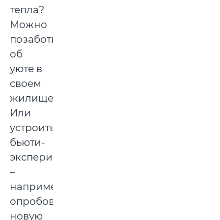
тепла?
Можно
позаботиться
об
уюте в
своем
жилище.
Или
устроить
бьюти-
эксперимент
–
например,
опробовать
новую