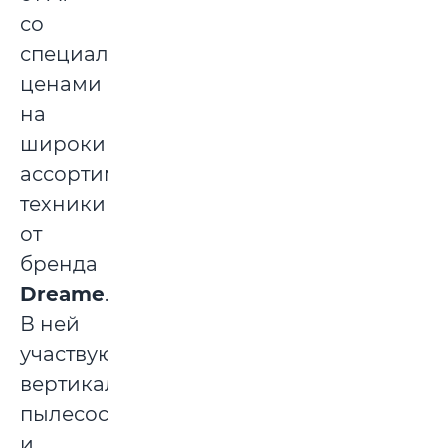
со
специальными
ценами
на
широкий
ассортимент
техники
от
бренда
Dreame
.
В ней
участвуют
вертикальные
пылесосы
и