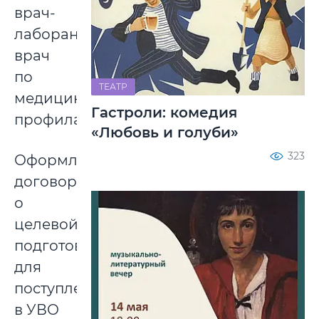
врач-
лаборант,
врач
по
ТЕАТР
медицинской
Гастроли: комедия
профилактике).
«Любовь и голуби»
323
Оформление
договоров
о
целевой
подготовке
для
поступления
в УВО