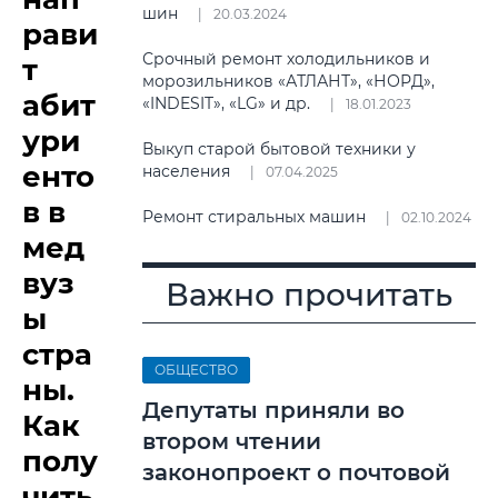
шин
20.03.2024
рави
Срочный ремонт холодильников и
т
морозильников «АТЛАНТ», «НОРД»,
абит
«INDESIT», «LG» и др.
18.01.2023
ури
Выкуп старой бытовой техники у
енто
населения
07.04.2025
в в
Ремонт стиральных машин
02.10.2024
мед
вуз
Важно прочитать
ы
стра
ОБЩЕСТВО
ны.
Депутаты приняли во
Как
втором чтении
полу
законопроект о почтовой
чить