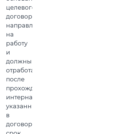
целевого
договора,
направляются
на
работу
и
должны
отработать
после
прохождения
интернатуры
указанный
в
договоре
срок