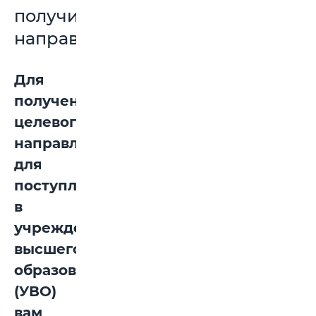
получить
направление?
Для
получения
целевого
направления
для
поступления
в
учреждения
высшего
образования
(УВО)
вам