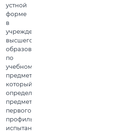
устной
форме
в
учреждении
высшего
образования
по
учебному
предмету,
который
определен
предметом
первого
профильного
испытания