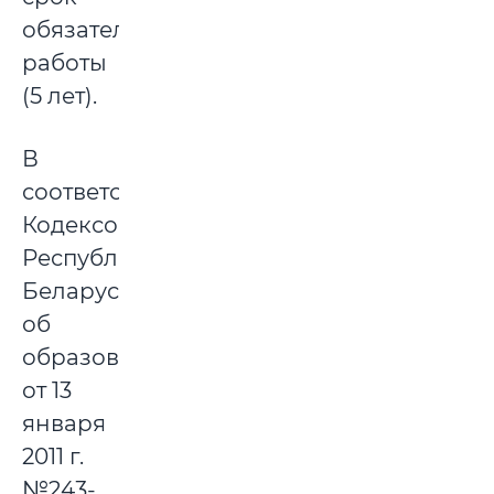
обязательной
работы
(5 лет).
В
соответствии
Кодексом
Республики
Беларусь
об
образовании
от 13
января
2011 г.
№243-