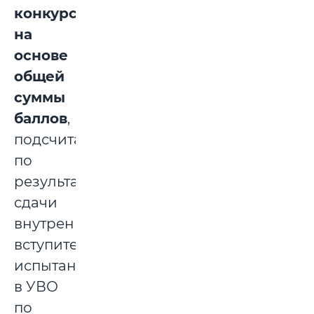
конкурсу
на
основе
общей
суммы
баллов
,
подсчитанной
по
результатам
сдачи
внутреннего
вступительного
испытания
в УВО
по