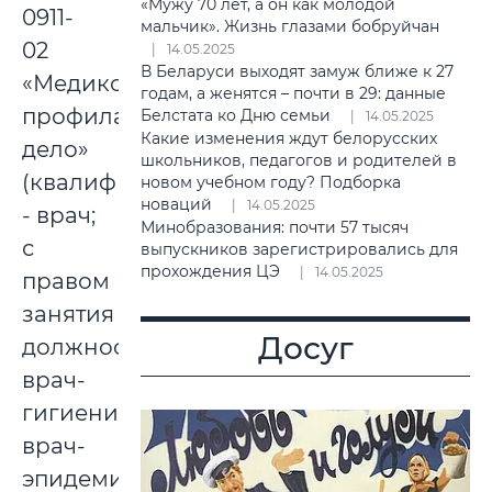
«Мужу 70 лет, а он как молодой
0911-
мальчик». Жизнь глазами бобруйчан
02
14.05.2025
В Беларуси выходят замуж ближе к 27
«Медико-
годам, а женятся – почти в 29: данные
профилактическое
Белстата ко Дню семьи
14.05.2025
Какие изменения ждут белорусских
дело»
школьников, педагогов и родителей в
(квалификация
новом учебном году? Подборка
новаций
14.05.2025
- врач;
Минобразования: почти 57 тысяч
с
выпускников зарегистрировались для
прохождения ЦЭ
14.05.2025
правом
занятия
Досуг
должностей:
врач-
гигиенист,
врач-
эпидемиолог,