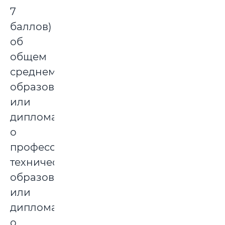
7
баллов)
об
общем
среднем
образовании,
или
диплома
о
профессионально-
техническом
образовании,
или
диплома
о