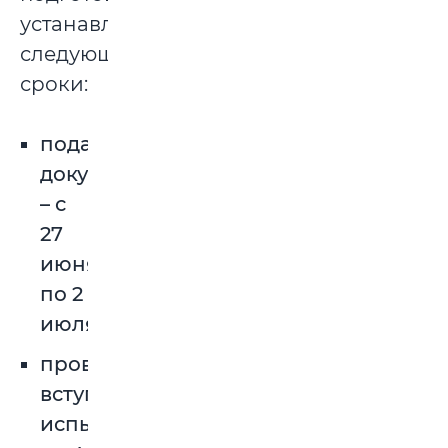
устанавливаются
следующие
сроки:
подачи
документов
– с
27
июня
по 2
июля;
проведения
вступительных
испытаний