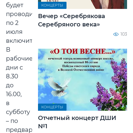
будет
КОНЦЕРТЫ
проводиться
Вечер «Серебрякова
по 2
Серебряного века»
июля
103
включительно.
В
рабочие
дни с
8.30
до
16.00,
в
КОНЦЕРТЫ
субботу
Отчетный концерт ДШИ
– по
№1
предварительному