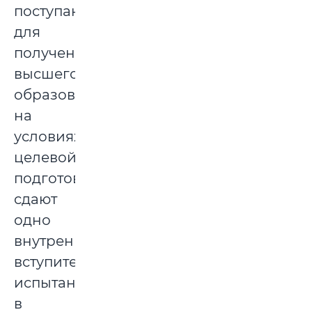
поступающие
для
получения
высшего
образования
на
условиях
целевой
подготовки,
сдают
одно
внутреннее
вступительное
испытание
в