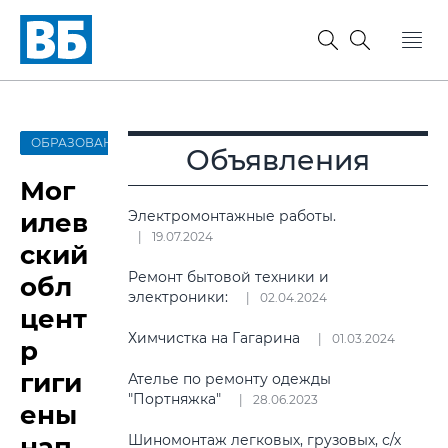
ОБРАЗОВАНИЕ
Объявления
Мог
илев
Электромонтажные работы.
19.07.2024
ский
Ремонт бытовой техники и
обл
электроники:
02.04.2024
цент
Химчистка на Гагарина
01.03.2024
р
гиги
Ателье по ремонту одежды
"Портняжка"
28.06.2023
ены
нап
Шиномонтаж легковых, грузовых, с/х