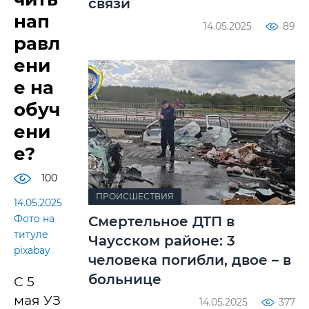
связи
нап
14.05.2025
89
равл
ени
е на
обуч
ени
е?
100
ПРОИСШЕСТВИЯ
14.05.2025
Фото на
Смертельное ДТП в
титуле
Чаусском районе: 3
pixabay
человека погибли, двое – в
больнице
С 5
мая УЗ
14.05.2025
377