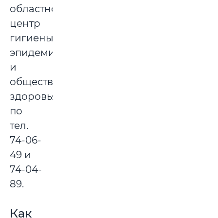
областной
центр
гигиены,
эпидемиологии
и
общественного
здоровья»
по
тел.
74-06-
49 и
74-04-
89.
Как