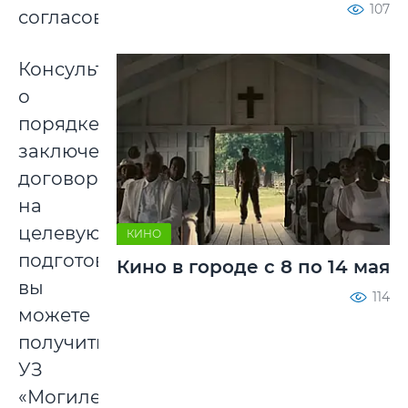
107
согласованию.
Консультацию
о
порядке
заключения
договоров
на
целевую
КИНО
подготовку
Кино в городе с 8 по 14 мая
вы
114
можете
получить
УЗ
«Могилевский