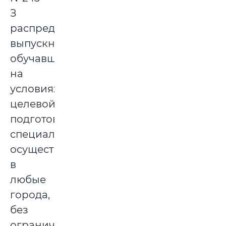
З
распределение
выпускников,
обучавшихся
на
условиях
целевой
подготовки
специалистов,
осуществляется
в
любые
города,
без
ограничения