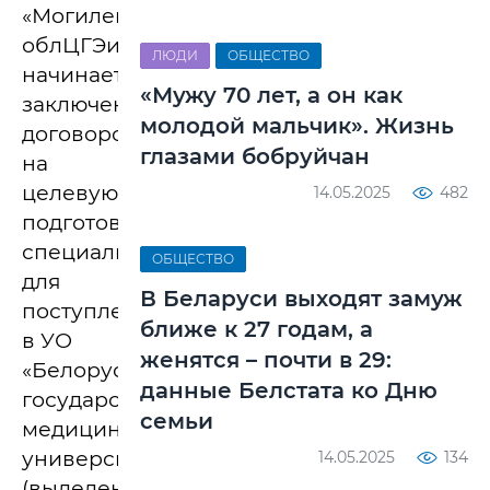
«Могилевский
облЦГЭиОЗ»
ЛЮДИ
ОБЩЕСТВО
начинает
«Мужу 70 лет, а он как
заключение
молодой мальчик». Жизнь
договоров
глазами бобруйчан
на
целевую
14.05.2025
482
подготовку
специалистов
ОБЩЕСТВО
для
В Беларуси выходят замуж
поступления
ближе к 27 годам, а
в УО
женятся – почти в 29:
«Белорусский
данные Белстата ко Дню
государственный
семьи
медицинский
университет»
14.05.2025
134
(выделено