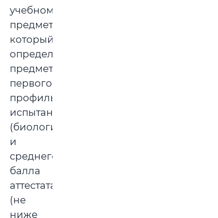
учебному
предмету,
который
определен
предметом
первого
профильного
испытания
(биология),
и
среднего
балла
аттестата
(не
ниже