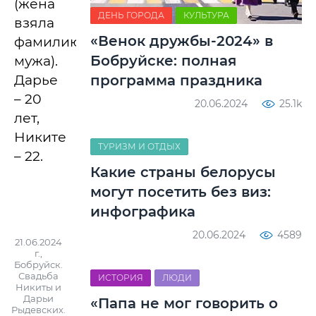
(жена
ДЕНЬ ГОРОДА
КУЛЬТУРА
взяла
«Венок дружбы-2024» в
фамилию
Бобруйске: полная
мужа).
Дарье
программа праздника
– 20
20.06.2024
25.1k
лет,
Никите
ТУРИЗМ И ОТДЫХ
– 22.
Какие страны белорусы
могут посетить без виз:
инфографика
20.06.2024
4589
21.06.2024
г.,
Бобруйск.
Свадьба
ИСТОРИЯ
ЛЮДИ
Никиты и
Дарьи
«Папа не мог говорить о
Рыдевских.