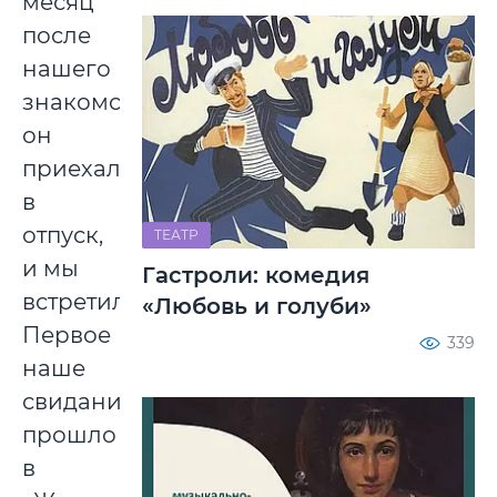
месяц
после
нашего
знакомства
он
приехал
в
отпуск,
ТЕАТР
и мы
Гастроли: комедия
встретились.
«Любовь и голуби»
Первое
339
наше
свидание
прошло
в