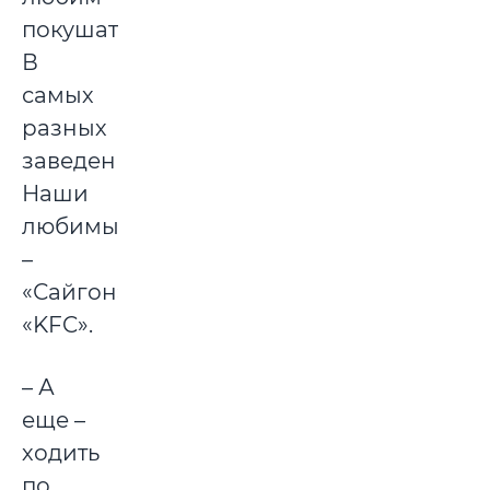
покушать!
В
самых
разных
заведениях.
Наши
любимые
–
«Сайгон»,
«KFC».
– А
еще –
ходить
по