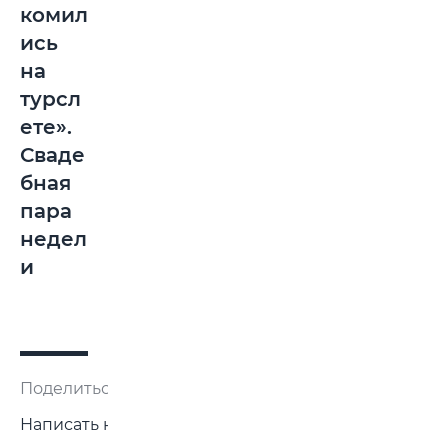
комил
ись
на
турсл
ете».
Сваде
бная
пара
недел
и
Поделиться:
Написать нам