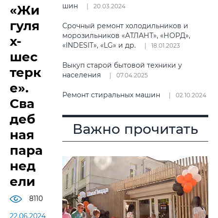
шин
«Жи
20.03.2024
гуля
Срочный ремонт холодильников и
морозильников «АТЛАНТ», «НОРД»,
х-
«INDESIT», «LG» и др.
18.01.2023
шес
Выкуп старой бытовой техники у
терк
населения
07.04.2025
е».
Ремонт стиральных машин
02.10.2024
Сва
деб
Важно прочитать
ная
пара
нед
ели
8110
22.06.2024