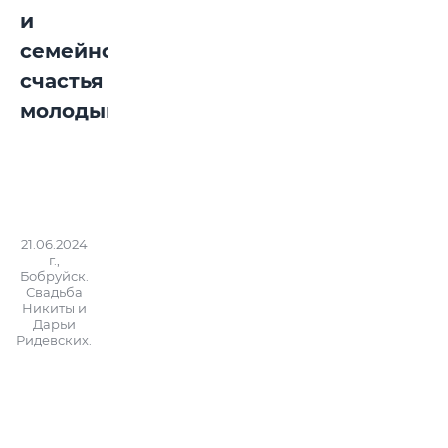
и
семейного
счастья
молодым!
21.06.2024
г.,
Бобруйск.
Свадьба
Никиты и
Дарьи
Ридевских.