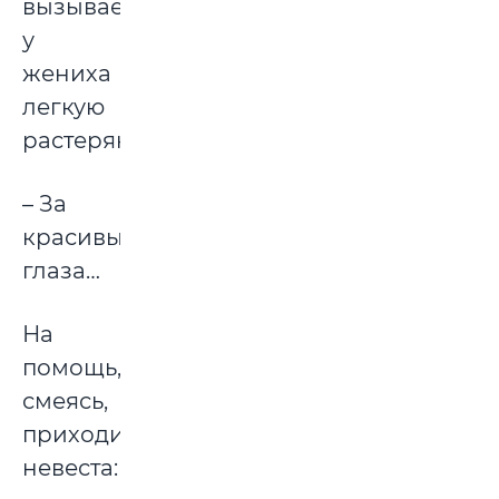
вызывает
у
жениха
легкую
растерянность.
– За
красивые
глаза…
На
помощь,
смеясь,
приходит
невеста: