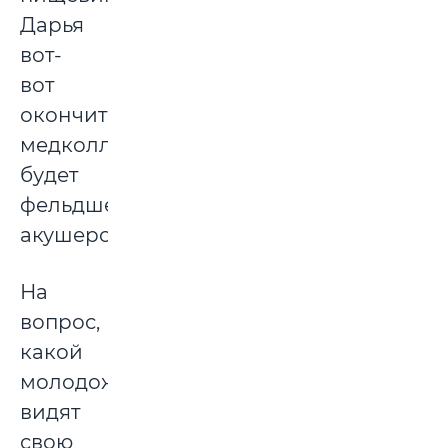
Дарья
вот-
вот
окончит
медколледж,
будет
фельдшером-
акушером.
На
вопрос,
какой
молодожены
видят
свою