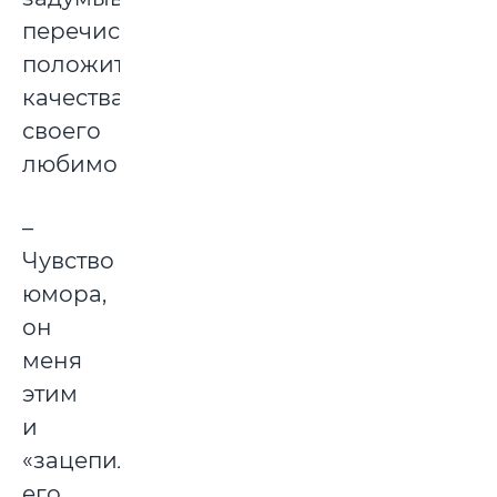
перечисляет
положительные
качества
своего
любимого:
–
Чувство
юмора,
он
меня
этим
и
«зацепил»,
его