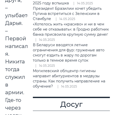
друга,
2025 году вспышка
14.05.2025
–
Президент Бразилии хочет убедить
Путина встретиться с Зеленским в
улыбается
Стамбуле
14.05.2025
Дарья.
«Хотелось жить «красиво» и ни в чем
себе не отказывать»: в Гродно работник
–
банка присвоила крупную сумму денег
Первой
14.05.2025
В Беларуси вводятся летние
написала
ограничения для фур: груженые авто
я.
смогут ездить в жару по дорогам
только в темное время суток
Никита
14.05.2025
тогда
Могилевский облцентр гигиены
направит абитуриентов в медвузы
служил
страны. Как получить направление на
в
обучение?
14.05.2025
армии.
Где-то
Досуг
через