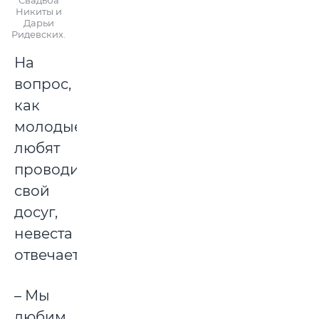
Свадьба
Никиты и
Дарьи
Ридевских.
На
вопрос,
как
молодые
любят
проводить
свой
досуг,
невеста
отвечает:
– Мы
любим