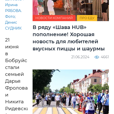
Ирина
РЯБОВА.
Фото;
НОВОСТИ КОМПАНИЙ
ПРО ЕДУ
Денис
В ряду «Шава HUB»
СУДНИК
пополнение! Хорошая
21
новость для любителей
июня
вкусных пиццы и шаурмы
в
21.06.2024
4661
Бобруйске
стали
семьей
Дарья
Фролова
и
Никита
Ридевский