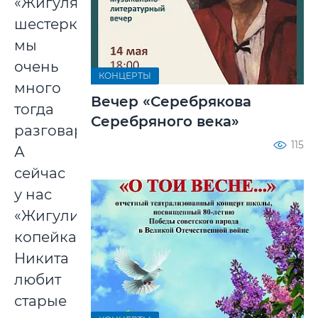
«Жигулях-
шестерке»,
мы
очень
КОНЦЕРТЫ
много
Вечер «Серебрякова
тогда
Серебряного века»
разговаривали.
115
А
сейчас
у нас
«Жигули-
копейка»!
Никита
любит
старые