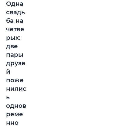
Одна
свадь
ба на
четве
рых:
две
пары
друзе
й
поже
нилис
ь
однов
реме
нно