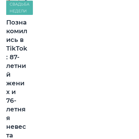
СВАДЬБА
НЕДЕЛИ
Позна
комил
ись в
TikTok
: 87-
летни
й
жени
х и
76-
летня
я
невес
та