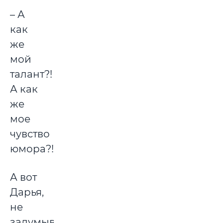
– А
как
же
мой
талант?!
А как
же
мое
чувство
юмора?!
А вот
Дарья,
не
задумываясь,