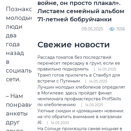
войне, он просто плакал».
Познакомились
Листаем семейный альбом
молодые
71-летней бобруйчанки
люди
09.05.2025
1556
два
Свежие новости
года
назад
Рассада томатов без последствий
в
перенесет пересадку в грунт, если ее
правильно подкормить
социальной
14.05.2025
Трамп готов прилететь в Стамбул для
сети.
встречи с Путиным
14.05.2025
Лучших молодых хлебопеков определят
в Могилеве: здесь пройдет финал
– Нам
чемпионата профмастерства ProfSkills
понравились
по хлебопечению
14.05.2025
Уютные скидки и «домашние» новинки:
анкеты
на что обратить внимание в магазинах
друг
А1
14.05.2025
На Солнце произошла самая мощная в