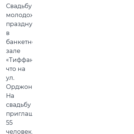
Свадьбу
молодожены
празднуют
в
банкетном
зале
«Тиффани»,
что на
ул.
Орджоникидзе.
На
свадьбу
приглашены
55
человек.