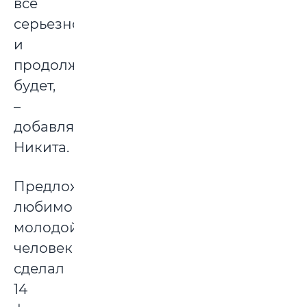
все
серьезно,
и
продолжение
будет,
–
добавляет
Никита.
Предложение
любимой
молодой
человек
сделал
14