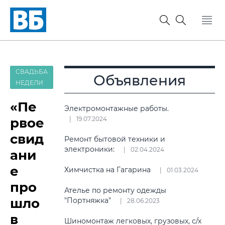
СВАДЬБА
Объявления
НЕДЕЛИ
«Пе
Электромонтажные работы.
рвое
19.07.2024
свид
Ремонт бытовой техники и
электроники:
02.04.2024
ани
е
Химчистка на Гагарина
01.03.2024
про
Ателье по ремонту одежды
шло
"Портняжка"
28.06.2023
в
Шиномонтаж легковых, грузовых, с/х