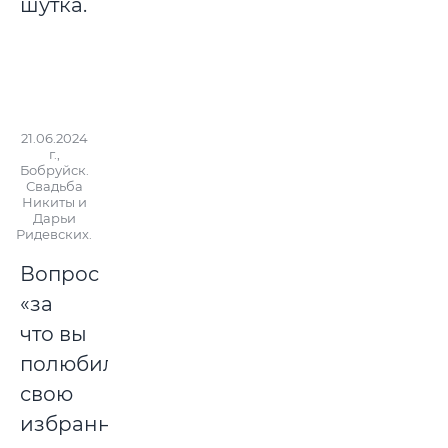
шутка.
21.06.2024
г.,
Бобруйск.
Свадьба
Никиты и
Дарьи
Ридевских.
Вопрос
«за
что вы
полюбили
свою
избранницу?»