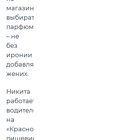
магазинам,
выбирать
парфюм,
– не
без
иронии
добавляет
жених.
Никита
работает
водителем
на
«Красном
пищевике»,