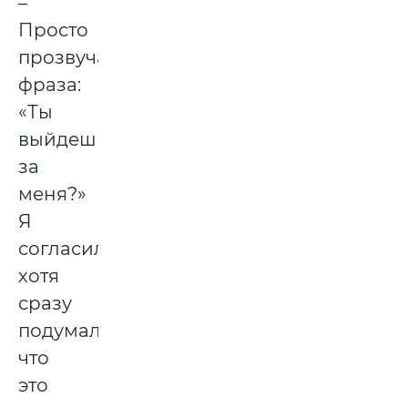
–
Просто
прозвучала
фраза:
«Ты
выйдешь
за
меня?»
Я
согласилась,
хотя
сразу
подумала,
что
это