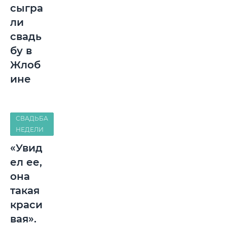
сыгра
ли
свадь
бу в
Жлоб
ине
СВАДЬБА
НЕДЕЛИ
«Увид
ел ее,
она
такая
краси
вая».