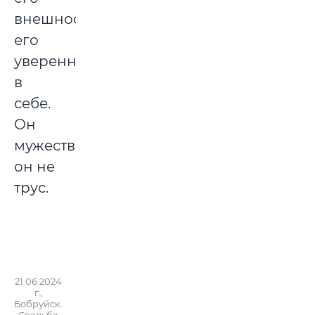
внешность,
его
уверенность
в
себе.
Он
мужественный,
он не
трус.
21.06.2024
г.,
Бобруйск.