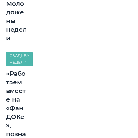
Моло
доже
ны
недел
и
СВАДЬБА
НЕДЕЛИ
«Рабо
таем
вмест
е на
«Фан
ДОКе
»,
позна