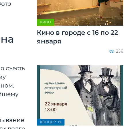
КИНО
Кино в городе с 16 по 22
она
января
256
о съесть
му
оном.
ейшему
омывание
КОНЦЕРТЫ
ти долго