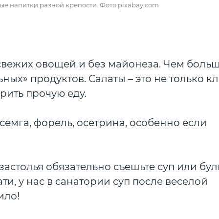
ые напитки разной крепости. Фото pixabay.com
свежих овощей и без майонеза. Чем больш
ных» продуктов. Салаты – это не только кл
рить прочую еду.
емга, форель, осетрина, особенно если
астолья обязательно съешьте суп или бул
и, у нас в санатории суп после веселой
ило!