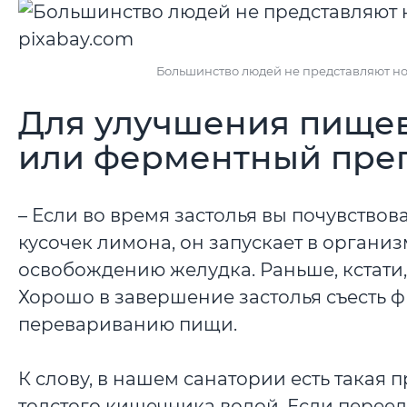
Большинство людей не представляют но
Для улучшения пищев
или ферментный пре
– Если во время застолья вы почувствов
кусочек лимона, он запускает в органи
освобождению желудка. Раньше, кстати,
Хорошо в завершение застолья съесть 
перевариванию пищи.
К слову, в нашем санатории есть такая
толстого кишечника водой. Если переед