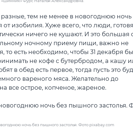
я «Шинник» Фурс Наталья Александровна.
ы разные, тем не менее в новогоднюю ночь
 от изобилия. Хуже всего, что люди, готовя
тически ничего не кушают. И это большая
ильному ночному приему пищи, важно не
 то есть необходимо, чтобы 31 декабря б
принимать не кофе с бутербродом, а кашу 
юбят в обед есть первое, тогда пусть это бу
емного вареного мяса. Желательно до
а все острое, копченое, жареное.
вогоднюю ночь без пышного застолья. Фото pixabay.com