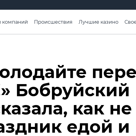
и компаний
Происшествия
Лучшие казино
Свое
ели
Чтобы помнили
Организации
Расписание т
в
голодайте пер
» Бобруйский
казала, как не
аздник едой и