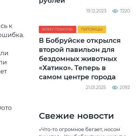
рублей
19.12.2023
7220
сь к
КОМУ ПОМОЧЬ
ПИТОМЦЫ
 ошибка.
В Бобруйске открылся
второй павильон для
ыли
бездомных животных
или
«Хатико». Теперь в
дет
самом центре города
21.01.2025
2092
Свежие новости
«Что-то огромное бегает, носом