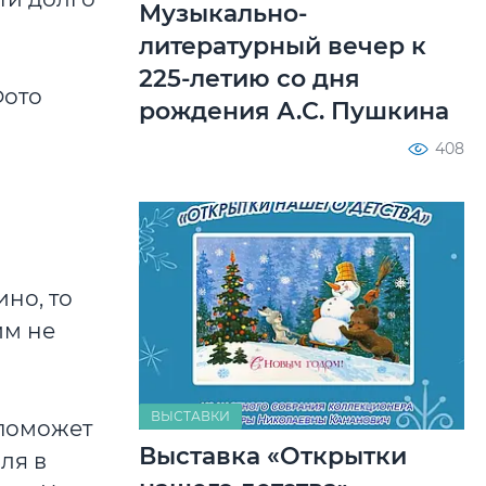
Музыкально-
литературный вечер к
225-летию со дня
рождения А.С. Пушкина
408
но, то
им не
ВЫСТАВКИ
 поможет
Выставка «Открытки
ля в