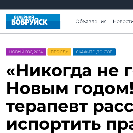
Объявления
Новост
Афиша
Свадьба нед
Видео ВБ
ПроМогиле
НОВЫЙ ГОД 2024
ПРО ЕДУ
СКАЖИТЕ, ДОКТОР
«Никогда не 
Новым годом!
терапевт расс
испортить пр