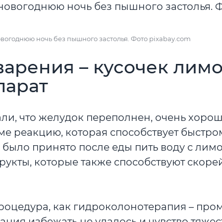
вогоднюю ночь без пышного застолья. Фото pixabay.com
арения – кусочек лим
парат
али, что желудок переполнен, очень хорош
зме реакцию, которая способствует быстро
 было принято после еды пить воду с лим
фрукты, которые также способствуют скор
 процедура, как гидроколонотерапия – пр
ания избежать не удалось и чувство тяжес