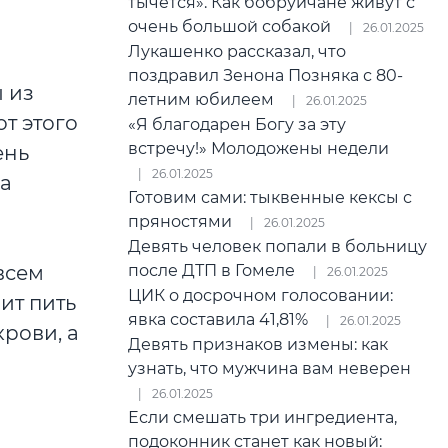
тычется». Как бобруйчане живут с
очень большой собакой
26.01.2025
Лукашенко рассказал, что
поздравил Зенона Позняка с 80-
 из
летним юбилеем
26.01.2025
т этого
«Я благодарен Богу за эту
встречу!» Молодожены недели
ень
26.01.2025
на
Готовим сами: тыквенные кексы с
пряностями
26.01.2025
Девять человек попали в больницу
после ДТП в Гомеле
всем
26.01.2025
ЦИК о досрочном голосовании:
ит пить
явка составила 41,81%
26.01.2025
рови, а
Девять признаков измены: как
узнать, что мужчина вам неверен
26.01.2025
Если смешать три ингредиента,
подоконник станет как новый: