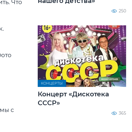
нашего детства»
ть. Что
250
к.
КОНЦЕРТЫ
Концерт «Дискотека
СССР»
емы с
365