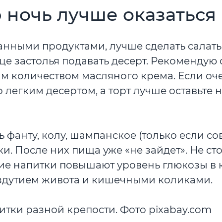
 ночь лучше оказаться
анными продуктами, лучше сделать салаты
е застолья подавать десерт. Рекомендую о
шим количеством масляного крема. Если оч
 легким десертом, а торт лучше оставьте 
 фанту, колу, шампанское (только если со
. После них пища уже «не зайдет». Не сто
ие напитки повышают уровень глюкозы в к
вздутием живота и кишечными коликами.