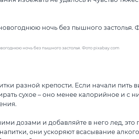
вогоднюю ночь без пышного застолья. Фото pixabay.com
тки разной крепости. Если начали пить ви
бирать сухое – оно менее калорийное и с н
ения.
ми дозами и добавляйте в него лед, это
 напитки, они ускоряют всасывание алкого