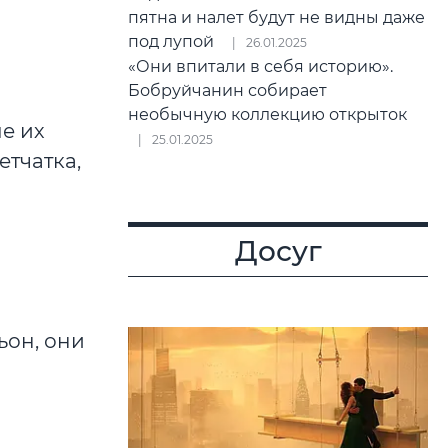
пятна и налет будут не видны даже
под лупой
26.01.2025
«Они впитали в себя историю».
Бобруйчанин собирает
необычную коллекцию открыток
е их
25.01.2025
етчатка,
Досуг
ьон, они