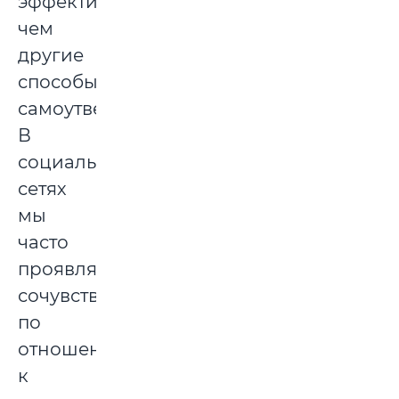
эффективным,
чем
другие
способы
самоутверждения.
В
социальных
сетях
мы
часто
проявляем
сочувствие
по
отношению
к