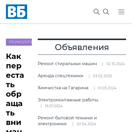
ПСИХОЛОГИЯ
Объявления
Как
пер
Ремонт стиральных машин
02.10.2024
еста
Аренда спецтехники
03.02.2025
ть
Химчистка на Гагарина
01.03.2024
обр
Электромонтажные работы.
аща
19.07.2024
ть
Ремонт бытовой техники и
вни
электроники:
02.04.2024
ман