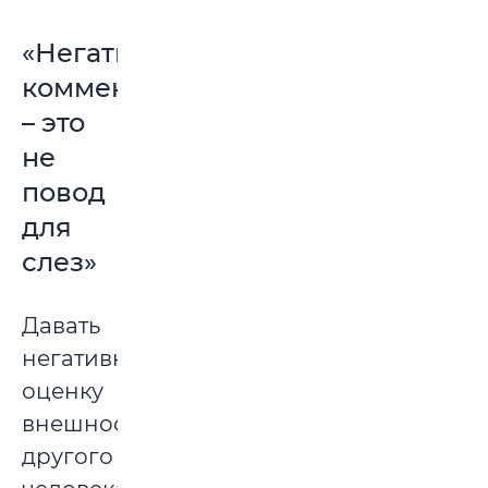
«Негативные
комментарии
– это
не
повод
для
слез»
Давать
негативную
оценку
внешности
другого