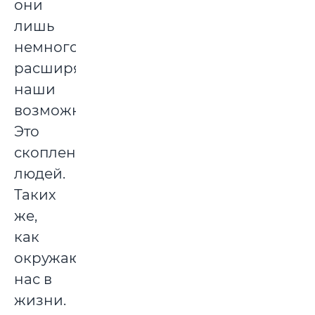
они
лишь
немного
расширяют
наши
возможности.
Это
скопление
людей.
Таких
же,
как
окружают
нас в
жизни.