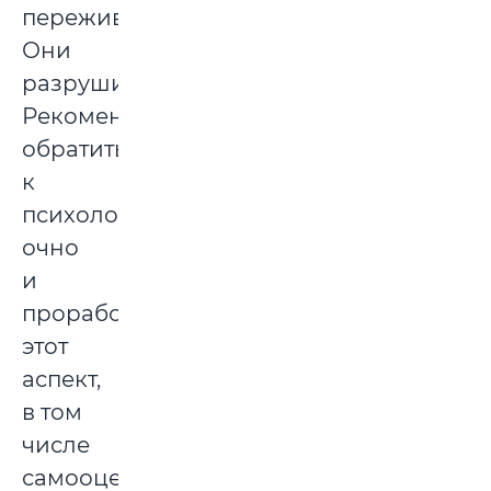
переживаниях.
Они
разрушительны.
Рекомендую
обратиться
к
психологу
очно
и
проработать
этот
аспект,
в том
числе
самооценку.