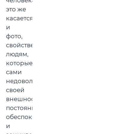
человека,
это же
касается
и
фото,
свойственно
людям,
которые
сами
недовольны
своей
внешностью,
постоянно
обеспокоены
и