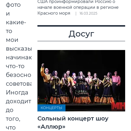
США проинформировали Россию о
фото
начале военной операции в регионе
и
Красного моря
16.03.2025
какие-
то
Досуг
мои
высказывания,
начинают
что-то
безосновательно
советовать.
Иногда
доходит
КОНЦЕРТЫ
до
Сольный концерт шоу
того,
«Аллюр»
что