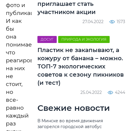
приглашает стать
фото и
участником акции
публикациями.
И как
27.04.2022
1573
бы
она
ДОСУГ
ПРИРОДА И ЭКОЛОГИЯ
понимает,
Пластик не закапывают, а
что
кожуру от банана – можно.
реагировать
ТОП-7 экологических
на них
советов к сезону пикников
не
(и тест)
стоит,
но
25.04.2022
4244
все-
Свежие новости
равно
каждый
В Минске во время движения
раз
загорелся городской автобус