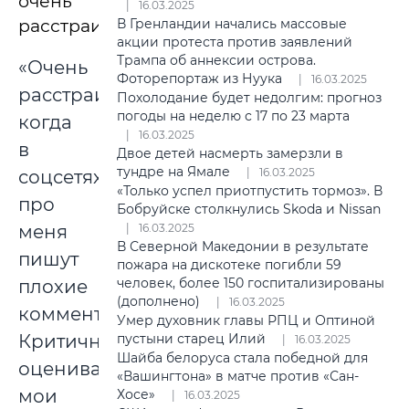
очень
16.03.2025
расстраивается.
В Гренландии начались массовые
акции протеста против заявлений
Трампа об аннексии острова.
«Очень
Фоторепортаж из Нуука
16.03.2025
расстраиваюсь,
Похолодание будет недолгим: прогноз
погоды на неделю с 17 по 23 марта
когда
16.03.2025
в
Двое детей насмерть замерзли в
тундре на Ямале
16.03.2025
соцсетях
«Только успел приотпустить тормоз». В
про
Бобруйске столкнулись Skoda и Nissan
меня
16.03.2025
В Северной Македонии в результате
пишут
пожара на дискотеке погибли 59
человек, более 150 госпитализированы
плохие
(дополнено)
16.03.2025
комментарии.
Умер духовник главы РПЦ и Оптиной
Критично
пустыни старец Илий
16.03.2025
Шайба белоруса стала победной для
оценивают
«Вашингтона» в матче против «Сан-
мои
Хосе»
16.03.2025