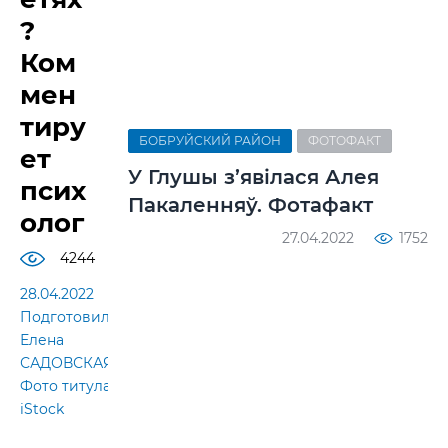
?
Ком
мен
тиру
БОБРУЙСКИЙ РАЙОН
ФОТОФАКТ
ет
У Глушы з’явілася Алея
псих
Пакаленняў. Фотафакт
олог
27.04.2022
1752
4244
28.04.2022
Подготовила
Елена
САДОВСКАЯ.
Фото титула:
iStock