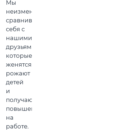
Мы
неизменно
сравниваем
себя с
нашими
друзьями,
которые
женятся,
рожают
детей
и
получают
повышение
на
работе.