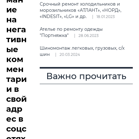
Срочный ремонт холодильников и
ие
морозильников «АТЛАНТ», «НОРД»,
«INDESIT», «LG» и др.
18.01.2023
на
нега
Ателье по ремонту одежды
"Портняжка"
28.06.2023
тивн
ые
Шиномонтаж легковых, грузовых, с/х
шин
20.03.2024
ком
мен
Важно прочитать
тари
и в
свой
адр
ес в
соцс
етях