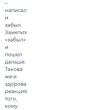
–
написал
и
забыл.
Заметьте
«забыл»
и
пошел
дальше.
Такова
же и
здоровая
реакция
того,
кому