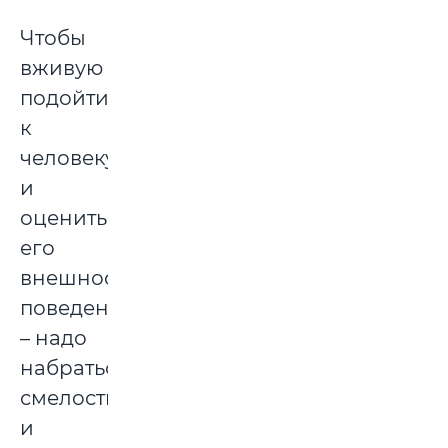
Чтобы
вживую
подойти
к
человеку
и
оценить
его
внешность,
поведение
– надо
набраться
смелости
и