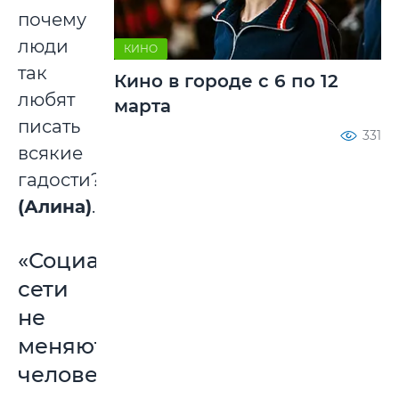
почему
люди
КИНО
так
Кино в городе с 6 по 12
любят
марта
писать
331
всякие
гадости?»
(Алина)
.
«Социальные
сети
не
меняют
человеческой