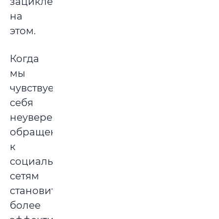
зациклены
на
этом.
Когда
мы
чувствуем
себя
неуверенно,
обращение
к
социальным
сетям
становится
более