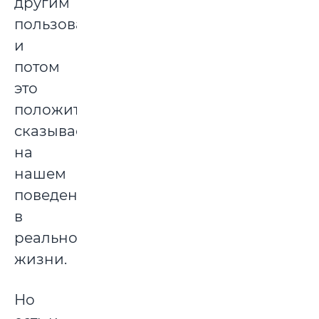
другим
пользователям,
и
потом
это
положительно
сказывается
на
нашем
поведении
в
реальной
жизни.
Но