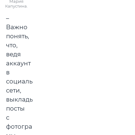
Мария
Капустина.
–
Важно
понять,
что,
ведя
аккаунт
в
социальной
сети,
выкладывая
посты
с
фотографиями,