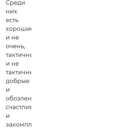
Среди
них
есть
хорошие
и не
очень,
тактичные
и не
тактичные,
добрые
и
обозленные,
счастливые
и
закомплексованные.