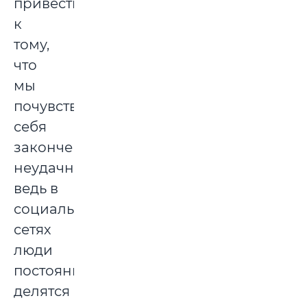
привести
к
тому,
что
мы
почувствуем
себя
законченными
неудачниками:
ведь в
социальных
сетях
люди
постоянно
делятся