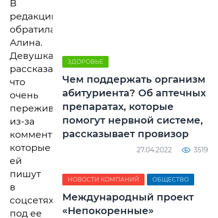
В
редакцию
обратилась
Алина.
Девушка
ЗДОРОВЬЕ
рассказала,
Чем поддержать организм
что
абитуриента? Об аптечных
очень
препаратах, которые
переживает
помогут нервной системе,
из-за
рассказывает провизор
комментариев,
которые
27.04.2022
3519
ей
пишут
НОВОСТИ КОМПАНИЙ
ОБЩЕСТВО
в
Международный проект
соцсетях
«Непокоренные»
под ее