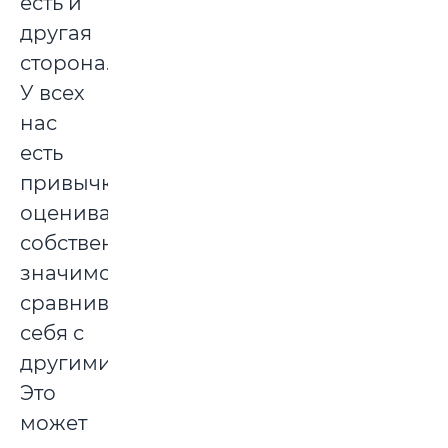
есть и
другая
сторона.
У всех
нас
есть
привычка
оценивать
собственную
значимость,
сравнивая
себя с
другими.
Это
может