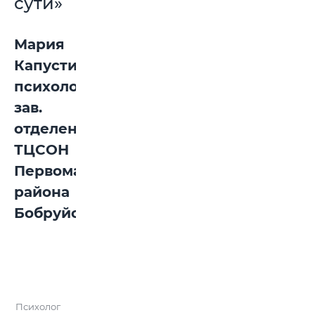
сути»
Мария
Капустина,
психолог,
зав.
отделением
ТЦСОН
Первомайского
района
Бобруйска:
Психолог