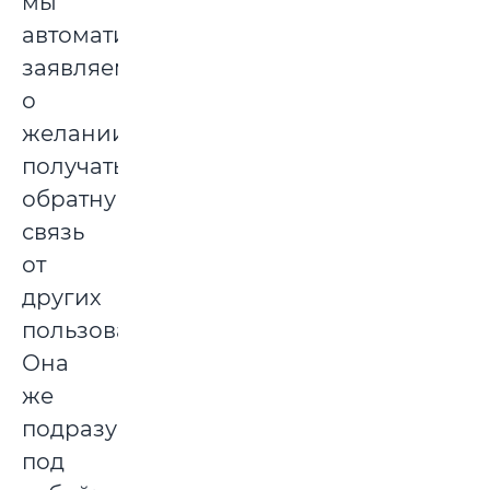
мы
автоматически
заявляем
о
желании
получать
обратную
связь
от
других
пользователей.
Она
же
подразумевает
под