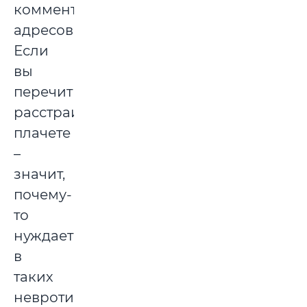
комментарий
адресован.
Если
вы
перечитываете,
расстраиваетесь,
плачете
–
значит,
почему-
то
нуждаетесь
в
таких
невротических