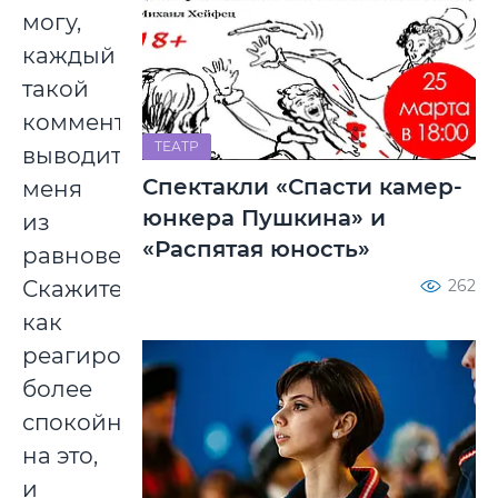
могу,
каждый
такой
комментарий
ТЕАТР
выводит
Спектакли «Спасти камер-
меня
юнкера Пушкина» и
из
«Распятая юность»
равновесия.
262
Скажите,
как
реагировать
более
спокойно
на это,
и