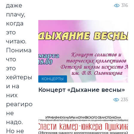
даже
316
плачу,
когда
это
читаю.
Понимаю,
что
это
хейтеры*,
КОНЦЕРТЫ
и на
Концерт «Дыхание весны»
них
235
реагировать
не
надо.
Но не