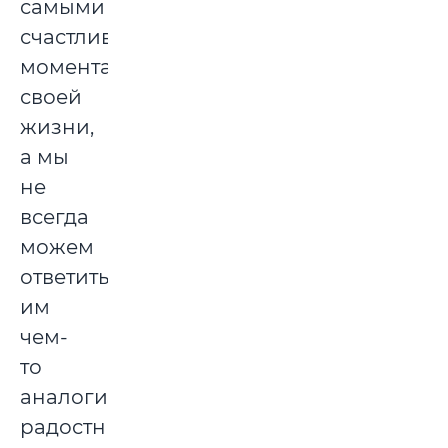
самыми
счастливыми
моментами
своей
жизни,
а мы
не
всегда
можем
ответить
им
чем-
то
аналогично
радостным.