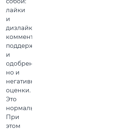
собой:
лайки
и
дизлайки,
комментарии
поддержки
и
одобрения,
но и
негативной
оценки.
Это
нормально.
При
этом