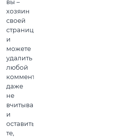
вы –
хозяин
своей
страницы
и
можете
удалить
любой
комментарий,
даже
не
вчитываясь,
и
оставить
те,