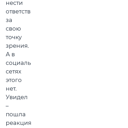
нести
ответственность
за
свою
точку
зрения.
А в
социальных
сетях
этого
нет.
Увидел
–
пошла
реакция