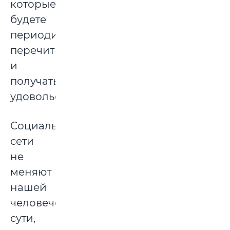
которые
будете
периодически
перечитывать
и
получать
удовольствие.
Социальные
сети
не
меняют
нашей
человеческой
сути,