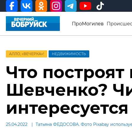
ПроМогилев
Происшес
История
Афиша
Св
Видео ВБ
АЛЛО, «ВЕЧЕРКА»!
НЕДВИЖИМОСТЬ
Что построят 
Шевченко? Ч
интересуется
25.04.2022
Татьяна ФЕДОСОВА. Фото Pixabay использу