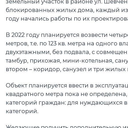
земельный участок в районе ул. Шевчен
блокированных жилых дома, каждый из к
году начались работы по их проектиро
В 2022 году планируется возвести четы
метров, т.е. по 123 кв. метра на одног
двухэтажными, без подвала, с совмеще
тамбур, прихожая, мини-котельная, санузе
втором – коридор, санузел и три жилых
Объект планируется ввести в эксплуатац
квадратного метра пока не определена,
категорий граждан: для нуждающихся 
категорий.
Желающие получить дополнительную ин