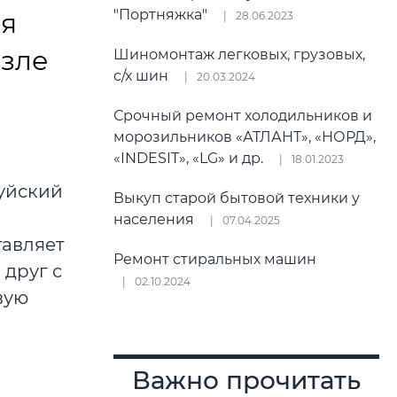
"Портняжка"
ая
28.06.2023
озле
Шиномонтаж легковых, грузовых,
с/х шин
20.03.2024
Срочный ремонт холодильников и
морозильников «АТЛАНТ», «НОРД»,
«INDESIT», «LG» и др.
18.01.2023
уйский
Выкуп старой бытовой техники у
населения
07.04.2025
тавляет
Ремонт стиральных машин
друг с
02.10.2024
вую
Важно прочитать