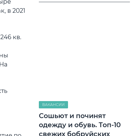
тыре
, в 2021
246 кв.
ены
 На
сть
ВАКАНСИИ
Сошьют и починят
одежду и обувь. Топ-10
свежих бобруйских
тие по