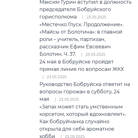
Максим Гурин вступил в должность
председателя Бобруйского
горисполкома
23.05.2025
«Местечко Глуск. Продолжение».
«Майсы от Болотина»: в главной
роли – учитель, партизан,
рассказчик Ефим Евсеевич
Болотин. Ч. 37.
23.05.2025
24 мая в Бобруйске пройдет
прямая линия по вопросам ЖКХ
23.05.2025
Руководство Бобруйска ответит на
вопросы горожан в субботу, 24
мая
23.05.2025
«Запах может стать умственным
корсетом, который вдохновляет».
Как бобруйчанка случайно
открыла для себя ароматное
хобби
23.05.2025