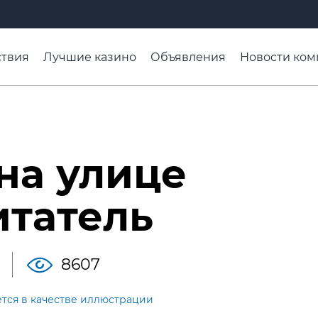
твия
Лучшие казино
Объявления
Новости ком
адьба недели
Чтобы помнили
Организации
Ра
на улице
итатель
8607
ется в качестве иллюстрации