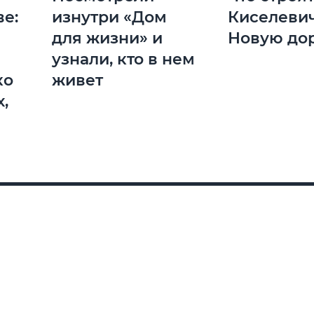
ве:
изнутри «Дом
Киселеви
для жизни» и
Новую дор
узнали, кто в нем
ко
живет
х,