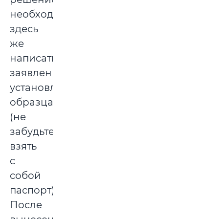
необходимо
здесь
же
написать
заявление
установленного
образца
(не
забудьте
взять
с
собой
паспорт).
После