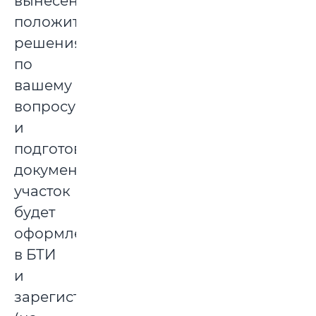
вынесения
положительного
решения
по
вашему
вопросу
и
подготовки
документации
участок
будет
оформлен
в БТИ
и
зарегистрирован