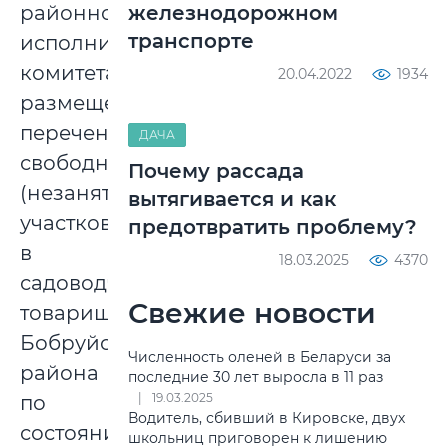
районного
железнодорожном
транспорте
исполнительного
комитета
20.04.2022
1934
размещен
перечень
ДАЧА
свободных
Почему рассада
(незанятых)
вытягивается и как
участков
предотвратить проблему?
в
18.03.2025
4370
садоводческих
Свежие новости
товариществах
Бобруйского
Численность оленей в Беларуси за
района
последние 30 лет выросла в 11 раз
19.03.2025
по
Водитель, сбивший в Кировске, двух
состоянию
школьниц приговорен к лишению