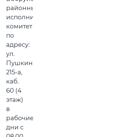
районный
исполнительный
комитет
по
адресу:
ул.
Пушкина,
215-а,
каб.
60 (4
этаж)
в
рабочие
дни с
08.00