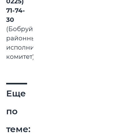
0225)
71-74-
30
(Бобруйский
районный
исполнительный
комитет).
Еще
по
теме: