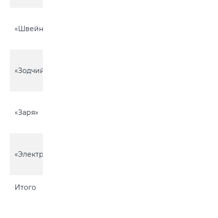
Горбацевичский
«Швейник»
с/с, вблизи д.
1
Старинки
Горбацевичский
«Зодчий»
с/с, вблизи д.
1
Старинки
Горбацевичский
«Заря»
с\с, вблизи д.
1
Старинки
Химовский с/с,
«Электрон»
вблизи д.
3
Бабино-1
Итого
1 120