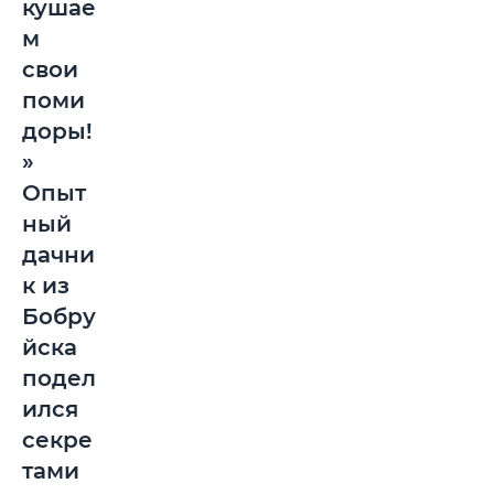
кушае
м
свои
поми
доры!
»
Опыт
ный
дачни
к из
Бобру
йска
подел
ился
секре
тами