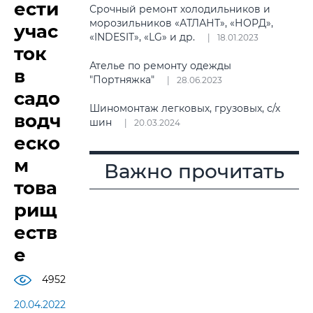
ести
Срочный ремонт холодильников и
морозильников «АТЛАНТ», «НОРД»,
учас
«INDESIT», «LG» и др.
18.01.2023
ток
Ателье по ремонту одежды
в
"Портняжка"
28.06.2023
садо
Шиномонтаж легковых, грузовых, с/х
водч
шин
20.03.2024
еско
м
Важно прочитать
това
рищ
еств
е
4952
20.04.2022