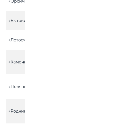
«Орсичи-3»
3
около д. Орсичи
Химовский с\с,
«Бытовик»
13
около д. Слобода
Горбацевичский
«Лотос»
9
с\с, около д. Буда
Горбацевичский
«Каменка»
с\с, около д.
77
Ясень-Каменка
Горбацевичский
«Полянка»
с\с, около д.
60
Ясень-Каменка
Вишневский с\с,
«Родник»
около д. Глебова
16
Рудня