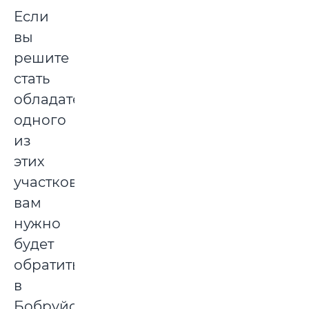
Если
вы
решите
стать
обладателем
одного
из
этих
участков,
вам
нужно
будет
обратиться
в
Бобруйский