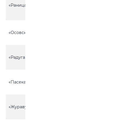
около д.
«Раница»
9
Омеленская
Слобода
Горбацевичский
«Осовская поляна»
с\с, около д.
12
Прогресс
Брожский с/с,
«Радуга-1»
вблизи д.
13
Орсичи
Воротынский с/с,
«Пасека»
около д. Данилов
3
Мост
Горбацевичский
«Журавушка»
с/с, вблизи д.
9
Прогресс
Горбацевичский