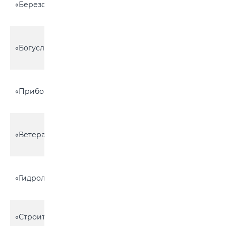
«Березовая Роща»
с/с, вблизи д.
21
Буда
Горбацевичский
«Богуславка»
с\с, около д.
23
Богуславка
Телушский с\с,
«Приборист»
около г.
13
Бобруйска
Химовский с\с, д.
«Ветеран»
Старая
29
Шараевщина
Химовский с\с, д.
«Гидролизник»
Старая
4
Шараевщина
Сычковский с/с,
«Строитель»
1
вблизи д. Токари