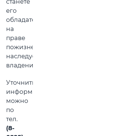
станете
его
обладателем
на
праве
пожизненного
наследуемого
владения.
Уточнить
информацию
можно
по
тел.
(8-