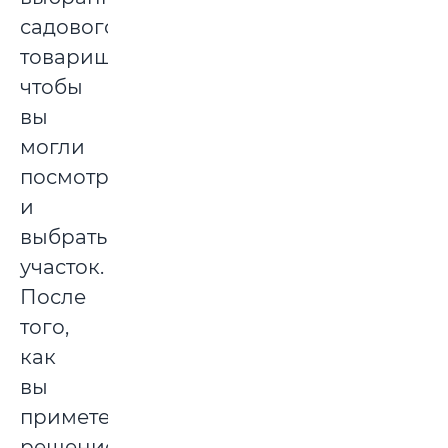
садового
товарищества,
чтобы
вы
могли
посмотреть
и
выбрать
участок.
После
того,
как
вы
примете
решение,