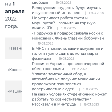
свободы
на
1
19.03.2025
Белорусские студенты будут изучать
апреля
искусственный интеллект
19.03.2025
2022
Не устраивает работа такси и
маршруток? – звоните на горячую
года.
линию КГК
19.03.2025
«Подружке в подарок связала носки с
мимозами». Жизнь глазами бобруйчан
19.03.2025
Кол-во
Местоположение
Название СТ
участков,
В МНС напомнили, какие документы и
СТ
шт.
налоги нужно сдать до конца марта
физлицам
19.03.2025
Россия и Украина провели очередной
Вишневский с\с,
обмен пленными
19.03.2025
«Колосок»
около д.
9
Уплатил таможенный сбор, а
Вишневка
автомобиля не получил: мошенники
продолжают пользоваться
Сычковский с\с,
доверчивостью людей
19.03.2025
«Машиностроитель»
около д.
27
На каких условиях студент-очник может
Мирадино
работать по совместительству?
Рассказали в Минтруда
19.03.2025
Воротынский с\с,