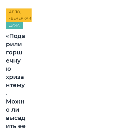
АЛЛО,
«ВЕЧЕРКА»!
ДАЧА
«Пода
рили
горш
ечну
ю
хриза
нтему
.
Можн
о ли
высад
ить ее