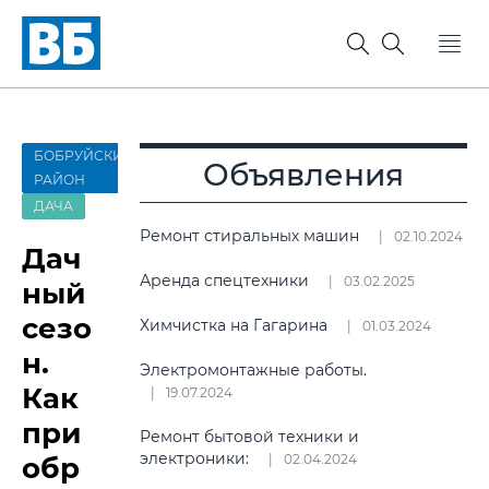
БОБРУЙСКИЙ
Объявления
РАЙОН
ДАЧА
Ремонт стиральных машин
02.10.2024
Дач
Аренда спецтехники
03.02.2025
ный
сезо
Химчистка на Гагарина
01.03.2024
н.
Электромонтажные работы.
Как
19.07.2024
при
Ремонт бытовой техники и
электроники:
обр
02.04.2024