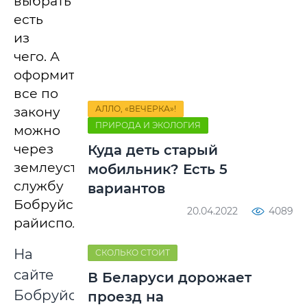
выбрать
есть
из
чего. А
оформить
все по
АЛЛО, «ВЕЧЕРКА»!
закону
ПРИРОДА И ЭКОЛОГИЯ
можно
через
Куда деть старый
землеустроительную
мобильник? Есть 5
службу
вариантов
Бобруйского
20.04.2022
4089
райисполкома.
На
СКОЛЬКО СТОИТ
сайте
В Беларуси дорожает
Бобруйского
проезд на