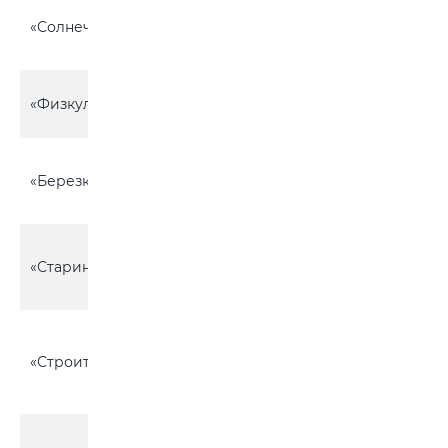
Брожский с\с,
«Солнечная поляна»
между Орсичами
67
и Редким Рогом
Химовский с\с,
«Физкультурник»
37
около д. Слобода
Сычковский с\с,
«Березка»
около д. Лысая
62
Горка
Горбацевичский
«Старинки»
с\с, около д.
61
Старинки
Воротынский с\с,
около д.
«Строитель ЗЖБ-2»
5
Омеленская
Слобода
Воротынский с\с,