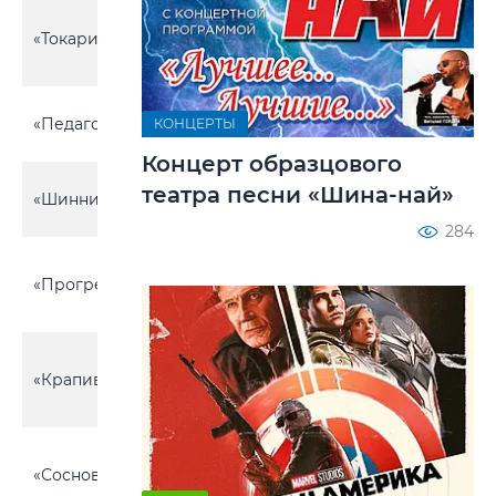
Горбацевичский
«Токари»
с/с, вблизи д.
19
Старинки
Химовский с\с,
«Педагог»
7
КОНЦЕРТЫ
около д. Бабино-1
Концерт образцового
Химовский с\с,
театра песни «Шина-най»
«Шинник»
32
около д. Бабино-1
284
Горбацевичский
«Прогресс»
с\с, около д.
4
Прогресс
Химовский с\с, 1
«Крапивка»
км дороги
63
Бобруйск-Гомель
Горбацевичский
«Сосновый»
с\с, около д.
6
Старинки