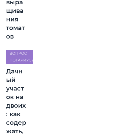
выра
щива
ния
томат
ов
ВОПРОС
НОТАРИУСУ
Дачн
ый
участ
ок на
двоих
: как
содер
жать,