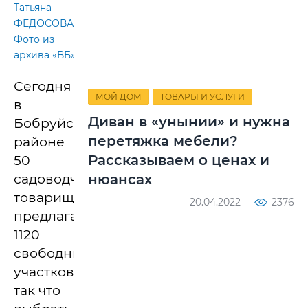
Татьяна
ФЕДОСОВА.
Фото из
архива «ВБ»
Сегодня
МОЙ ДОМ
ТОВАРЫ И УСЛУГИ
в
Диван в «унынии» и нужна
Бобруйском
перетяжка мебели?
районе
Рассказываем о ценах и
50
садоводческих
нюансах
товариществ
20.04.2022
2376
предлагают
1120
свободных
участков,
так что