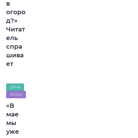
в
огоро
д?»
Читат
ель
спра
шива
ет
ДАЧА
ЛЮДИ
«В
мае
мы
уже