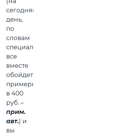
(на
сегодняшний
день,
по
словам
специалиста,
все
вместе
обойдется
примерно
в 400
руб. –
прим.
авт.
) и
вы