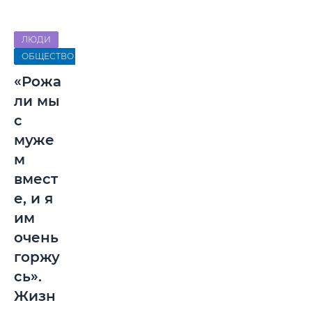
ЛЮДИ
ОБЩЕСТВО
«Рожа
ли мы
с
муже
м
вмест
е, и я
им
очень
горжу
сь».
Жизн