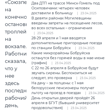
«Союзпечать»
Два ДТП на трассе Минск-Гомель под
Осиповичами: четырех человек
на
доставили в больницу
23.04.2025
конечной
В девяти районах Могилевщины
введены запреты на посещение лесов,
остановке
во всех остальных – ограничения
троллейбуса
23.04.2025
28-29 апреля и 1 мая вводятся
на
дополнительные пригородные поезда
вокзале.
по станции Бобруйск
23.04.2025
Работница
Какие микрорайоны Бобруйска
останутся без горячей воды в мае-июне
сказала,
(график)
23.04.2025
что у
С 22 по 26 апреля в Бобруйске будут
звучать сирены. Беспокоиться не
нее
следует, это проверка
23.04.2025
здесь
На дачу – за полцены: с 1 мая
белорусские пенсионеры получат
последний
льготу на проезд в поездах
23.04.2025
рабочий
День открытых дверей пройдёт 26
апреля в БГУТ (бывший университет
день,
продовольствия)
23.04.2025