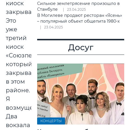
киоск
Сильное землетрясение произошло в
Стамбуле
23.04.2025
закрывают.
В Могилеве продают ресторан «Ясень»
Это
– популярный объект общепита 1980-х
23.04.2025
уже
третий
Досуг
киоск
«Союзпечать»,
который
закрывается
в этом
районе.
Я
возмущена.
Два
КОНЦЕРТЫ
вокзала