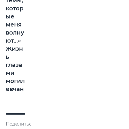
темы,
котор
ые
меня
волну
ют…»
Жизн
ь
глаза
ми
могил
евчан
Поделиться: