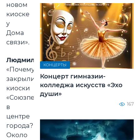
новом
киоске
у
Дома
связи».
Людмила
:
КОНЦЕРТЫ
«Почему
Концерт гимназии-
закрылись
колледжа искусств «Эхо
киоски
души»
«Союзпечать»
167
в
центре
города?
Около