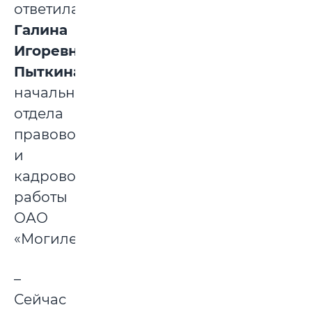
ответила
Галина
Игоревна
Пыткина
,
начальник
отдела
правовой
и
кадровой
работы
ОАО
«Могилевсоюзпечать»:
–
Сейчас