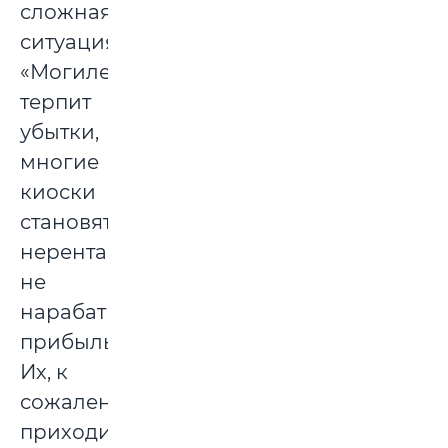
сложная
ситуация,
«Могилевсоюзпечать»
терпит
убытки,
многие
киоски
становятся
нерентабельными,
не
нарабатывают
прибыль.
Их, к
сожалению,
приходится