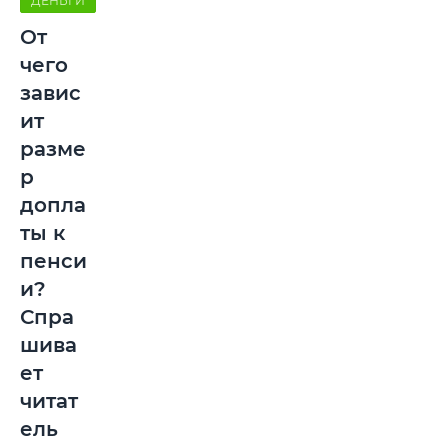
ДЕНЬГИ
От
чего
завис
ит
разме
р
допла
ты к
пенси
и?
Спра
шива
ет
читат
ель