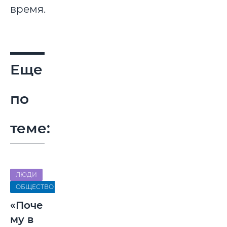
время.
Еще
по
теме:
ЛЮДИ
ОБЩЕСТВО
«Поче
му в