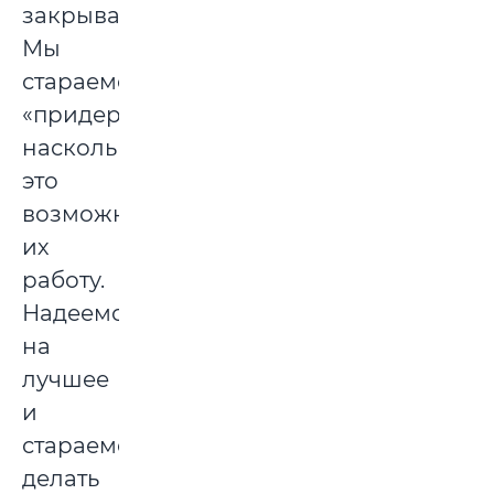
закрывать.
Мы
стараемся
«придерживать»,
насколько
это
возможно,
их
работу.
Надеемся
на
лучшее
и
стараемся
делать