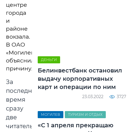
центре
города
и
районе
вокзала.
В ОАО
«Могилевсоюзпечать»
объяснили
ДЕНЬГИ
причину.
Белинвестбанк остановил
выдачу корпоративных
За
карт и операции по ним
последнее
23.03.2022
3727
время
сразу
МОГИЛЕВ
ТУРИЗМ И ОТДЫХ
две
«С 1 апреля прекращаю
читательницы