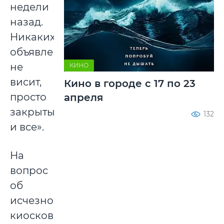
недели
назад.
Никаких
объявлений
не
КИНО
висит,
Кино в городе с 17 по 23
просто
апреля
закрыты
132
и все».
На
вопрос
об
исчезновении
киосков