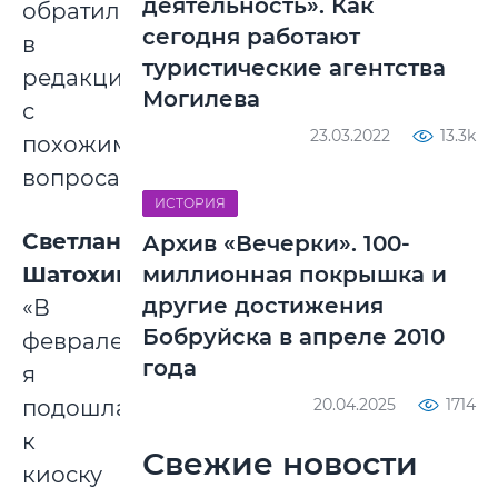
деятельность». Как
обратились
сегодня работают
в
туристические агентства
редакцию
Могилева
с
23.03.2022
13.3k
похожими
вопросами.
ИСТОРИЯ
Светлана
Архив «Вечерки». 100-
Шатохина
миллионная покрышка и
:
другие достижения
«В
Бобруйска в апреле 2010
феврале
года
я
подошла
20.04.2025
1714
к
Свежие новости
киоску