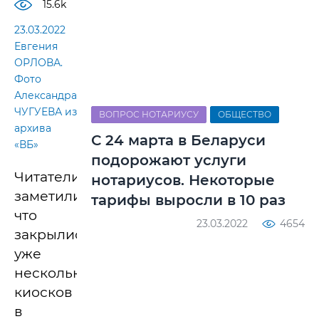
15.6k
23.03.2022
Евгения
ОРЛОВА.
Фото
Александра
ЧУГУЕВА из
ВОПРОС НОТАРИУСУ
ОБЩЕСТВО
архива
С 24 марта в Беларуси
«ВБ»
подорожают услуги
Читатели
нотариусов. Некоторые
заметили,
тарифы выросли в 10 раз
что
23.03.2022
4654
закрылись
уже
несколько
киосков
в