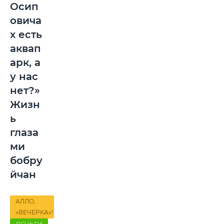
Осип
овича
х есть
аквап
арк, а
у нас
нет?»
Жизн
ь
глаза
ми
бобру
йчан
АЛЛО,
«ВЕЧЕРКА»!