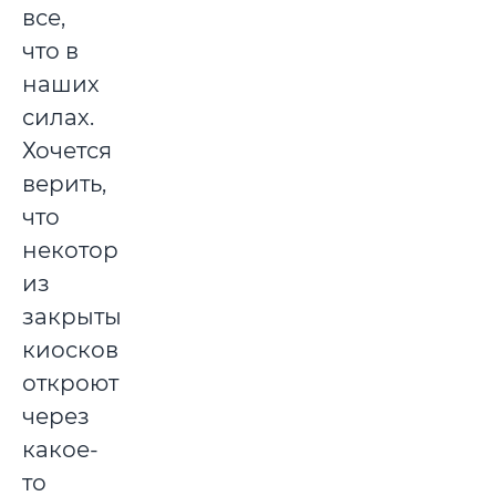
все,
что в
наших
силах.
Хочется
верить,
что
некоторые
из
закрытых
киосков
откроются
через
какое-
то