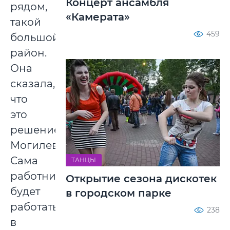
Концерт ансамбля
рядом,
«Камерата»
такой
459
большой
район.
Она
сказала,
что
это
решение
Могилева.
Сама
ТАНЦЫ
работница
Открытие сезона дискотек
будет
в городском парке
работать
238
в