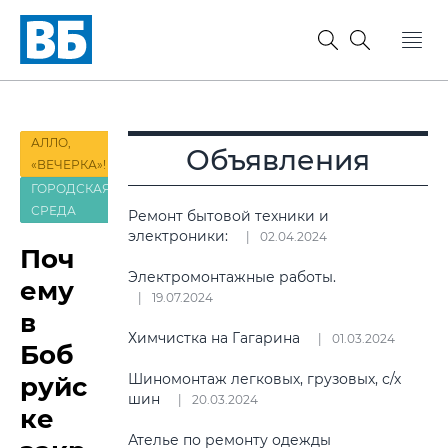
АЛЛО,
Объявления
«ВЕЧЕРКА»!
ГОРОДСКАЯ
СРЕДА
Ремонт бытовой техники и
электроники:
02.04.2024
Поч
Электромонтажные работы.
ему
19.07.2024
в
Химчистка на Гагарина
01.03.2024
Боб
Шиномонтаж легковых, грузовых, с/х
руйс
шин
20.03.2024
ке
Ателье по ремонту одежды