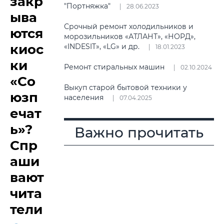
закр
"Портняжка"
28.06.2023
ыва
Срочный ремонт холодильников и
ются
морозильников «АТЛАНТ», «НОРД»,
киос
«INDESIT», «LG» и др.
18.01.2023
ки
Ремонт стиральных машин
02.10.2024
«Со
Выкуп старой бытовой техники у
юзп
населения
07.04.2025
ечат
ь»?
Важно прочитать
Спр
аши
вают
чита
тели