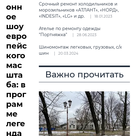
Срочный ремонт холодильников и
онн
морозильников «АТЛАНТ», «НОРД»,
ое
«INDESIT», «LG» и др.
18.01.2023
шоу
Ателье по ремонту одежды
евро
"Портняжка"
28.06.2023
пейс
Шиномонтаж легковых, грузовых, с/х
шин
кого
20.03.2024
мас
Важно прочитать
шта
ба: в
прог
рам
ме
леге
нда