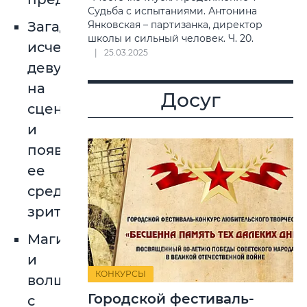
Судьба с испытаниями. Антонина
Загадочное
Янковская – партизанка, директор
школы и сильный человек. Ч. 20.
исчезновение
25.03.2025
девушки
на
Досуг
сцене
и
появление
ее
среди
зрителей;
Магия
и
КОНКУРСЫ
волшебство
Городской фестиваль-
с