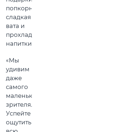
попкорн,
сладкая
вата и
прохладительные
напитки.
«Мы
удивим
даже
самого
маленького
зрителя.
Успейте
ощутить
всю