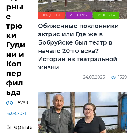
рны
е
ВИДЕО ВБ
ИСТОРИЯ
КУЛЬТУРА
трю
Обиженные поклонники
актрис или Где же в
ки
Бобруйске был театр в
Гуди
начале 20-го века?
ни и
Истории из театральной
Коп
жизни
пер
24.03.2025
1329
фил
ьда
8799
16.09.2021
Впервые