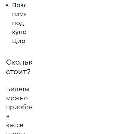
Воздушная
гимнастка
под
куполом
Цирка.
Сколько
стоит?
Билеты
можно
приобрести
в
кассе