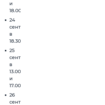
и
18.00
24
сентября
в
18.30
25
сентября
в
13.00
и
17.00
26
сентября