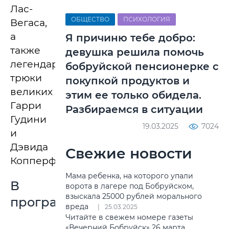
Лас-
ОБЩЕСТВО
ПСИХОЛОГИЯ
Вегаса,
а
Я причиню тебе добро:
также
девушка решила помочь
легендарные
бобруйской пенсионерке с
трюки
покупкой продуктов и
великих
этим ее только обидела.
Гарри
Разбираемся в ситуации
Гудини
19.03.2025
7024
и
Дэвида
Свежие новости
Копперфильда.
Мама ребенка, на которого упали
В
ворота в лагере под Бобруйском,
взыскала 25000 рублей морального
программе:
вреда
25.03.2025
Читайте в свежем номере газеты
«Вечерний Бобруйск» 26 марта