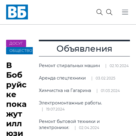
ДОСУГ
Объявления
ОБЩЕСТВО
В
Ремонт стиральных машин
02.10.2024
Боб
Аренда спецтехники
03.02.2025
руйс
Химчистка на Гагарина
01.03.2024
ке
пока
Электромонтажные работы.
19.07.2024
жут
илл
Ремонт бытовой техники и
электроники:
02.04.2024
юзи