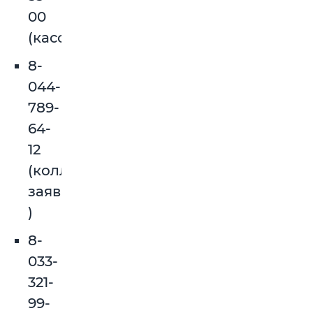
00
(касса)
8-
044-
789-
64-
12
(коллективные
заявки
)
8-
033-
321-
99-