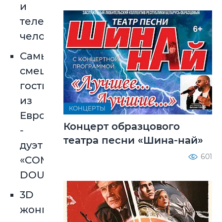
и
телепортация
человека»;
Самые
смешные
гости
из
КОНЦЕРТЫ
Европы
Концерт образцового
-
театра песни «Шина-най»
дуэт
601
«COMEDY
DOUBLE»;
3D
жонглеры