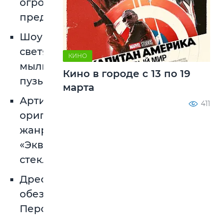
огромными
предметами;
Шоу
светящихся
КИНО
мыльных
Кино в городе с 13 по 19
пузырей;
марта
Артист
411
оригинального
жанра
«Эквилибр-
стеклобалланс»;
Дрессированная
обезьянка
Персик;