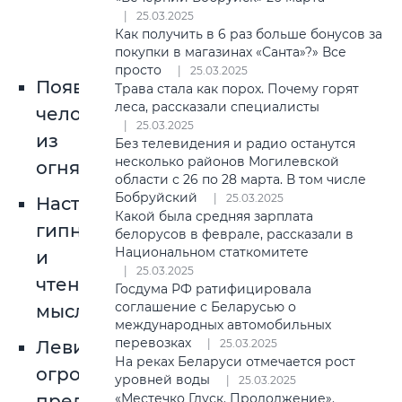
25.03.2025
Как получить в 6 раз больше бонусов за
покупки в магазинах «Санта»?» Все
просто
25.03.2025
Появление
Трава стала как порох. Почему горят
леса, рассказали специалисты
человека
25.03.2025
из
Без телевидения и радио останутся
несколько районов Могилевской
огня;
области с 26 по 28 марта. В том числе
Бобруйский
25.03.2025
Настоящий
Какой была средняя зарплата
гипноз
белорусов в феврале, рассказали в
Национальном статкомитете
и
25.03.2025
чтение
Госдума РФ ратифицировала
соглашение с Беларусью о
мыслей;
международных автомобильных
перевозках
Левитация
25.03.2025
На реках Беларуси отмечается рост
огромных
уровней воды
25.03.2025
предметов;
«Местечко Глуск. Продолжение».