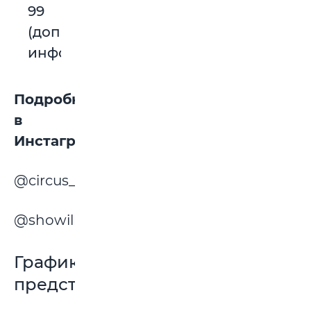
99
(доп.
инфо)
Подробнее
в
Инстаграм:
@circus_sirius
@showillusion
График
представлений: