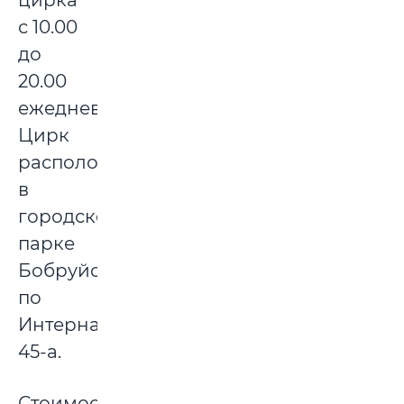
цирка
с 10.00
до
20.00
ежедневно.
Цирк
расположен
в
городском
парке
Бобруйска
по
Интернациональной,
45-а.
Стоимость: