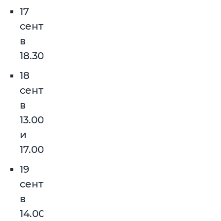
17
сентября
в
18.30
18
сентября
в
13.00
и
17.00
19
сентября
в
14.00