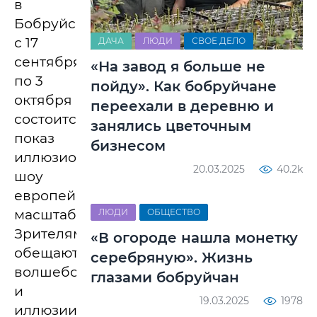
в
Бобруйске
с 17
ДАЧА
ЛЮДИ
СВОЕ ДЕЛО
сентября
«На завод я больше не
по 3
пойду». Как бобруйчане
октября
переехали в деревню и
состоится
занялись цветочным
показ
бизнесом
иллюзионного
20.03.2025
40.2k
шоу
европейского
масштаба.
ЛЮДИ
ОБЩЕСТВО
Зрителям
«В огороде нашла монетку
обещают
серебряную». Жизнь
волшебство
глазами бобруйчан
и
19.03.2025
1978
иллюзии