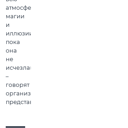
атмосферу
магии
и
иллюзии,
пока
она
не
исчезла»,
–
говорят
организаторы
представления.