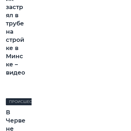
застр
ял в
трубе
на
строй
ке в
Минс
ке –
видео
ПРОИСШЕСТВИЯ
В
Черве
не