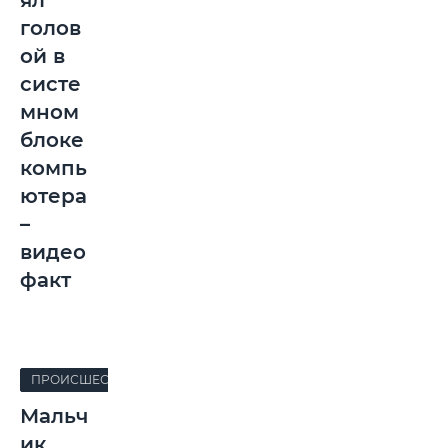
ял
голов
ой в
систе
мном
блоке
компь
ютера
–
видео
факт
ПРОИСШЕСТВИЯ
Мальч
ик