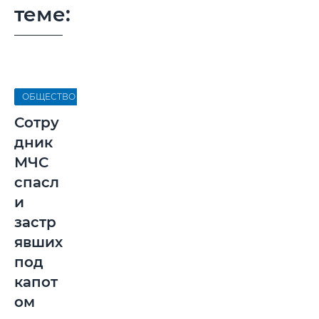
теме:
ОБЩЕСТВО
Сотру
дник
МЧС
спасл
и
застр
явших
под
капот
ом