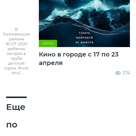
В
Толочинском
районе
КИНО
30.07. 2020
ребенок
Кино в городе с 17 по 23
застрял в
трубе
апреля
детской
горки. Фото:
274
МЧС
Еще
по