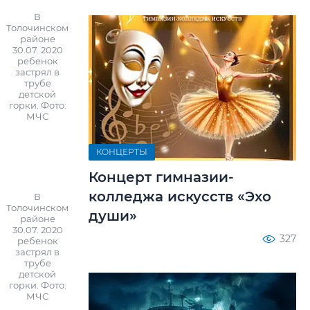
В
Толочинском
районе
30.07. 2020
ребенок
застрял в
трубе
детской
горки. Фото:
МЧС
КОНЦЕРТЫ
Концерт гимназии-
колледжа искусств «Эхо
В
Толочинском
души»
районе
30.07. 2020
327
ребенок
застрял в
трубе
детской
горки. Фото:
МЧС