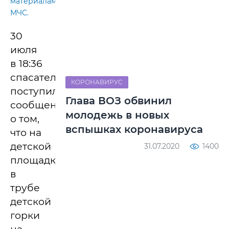
материалам
МЧС.
30
июля
в 18:36
спасателям
КОРОНАВИРУС
поступило
Глава ВОЗ обвинил
сообщение
молодежь в новых
о том,
вспышках коронавируса
что на
детской
31.07.2020
1400
площадке
в
трубе
детской
горки