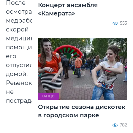
После
Концерт ансамбля
осмотра
«Камерата»
медработниками
553
скорой
медицинской
помощи
его
отпустили
домой.
Реьенок
не
ТАНЦЫ
пострадал.
Открытие сезона дискотек
в городском парке
782