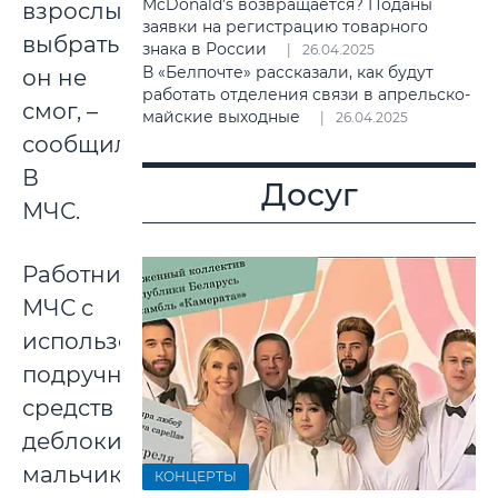
McDonald’s возвращается? Поданы
взрослых
заявки на регистрацию товарного
выбраться
знака в России
26.04.2025
В «Белпочте» рассказали, как будут
он не
работать отделения связи в апрельско-
смог, –
майские выходные
26.04.2025
сообщили
В
Досуг
МЧС.
Работниками
МЧС с
использованием
подручных
средств
деблокировали
мальчика.
КОНЦЕРТЫ