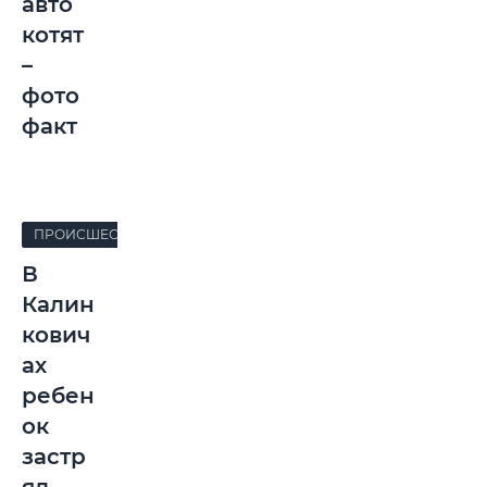
авто
котят
–
фото
факт
ПРОИСШЕСТВИЯ
В
Калин
кович
ах
ребен
ок
застр