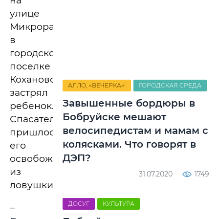
на
улице
Микрорайон
в
городском
поселке
Коханово
АЛЛО, «ВЕЧЕРКА»!
ГОРОДСКАЯ СРЕДА
застрял
Завышенные бордюры в
ребенок.
Бобруйске мешают
Спасателям
велосипедистам и мамам с
пришлось
колясками. Что говорят в
его
ДЭП?
освобождать
из
31.07.2020
1749
ловушки.
ДОСУГ
КУЛЬТУРА
–