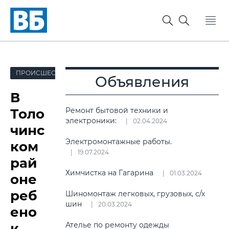
ПРОИСШЕСТВИЯ
Объявления
В
Толо
Ремонт бытовой техники и
электроники:
02.04.2024
чинс
Электромонтажные работы.
ком
19.07.2024
рай
Химчистка на Гагарина
01.03.2024
оне
реб
Шиномонтаж легковых, грузовых, с/х
шин
20.03.2024
ено
к
Ателье по ремонту одежды