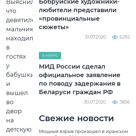
Бобруйские художники-
Выяснилось,
любители представили
что
«провинциальные
девятилетний
сюжеты»
мальчик
31.07.2020
6292
находился
в
гостях
В МИРЕ
у
МИД России сделал
бабушки
официальное заявление
по поводу задержания в
и
Беларуси граждан РФ
вышел
во
30.07.2020
3856
двор
Свежие новости
на
детскую
Мощный взрыв произошел в иранском