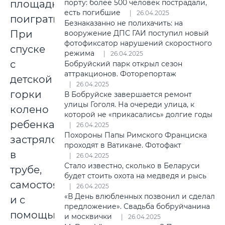
площадку
порту: более 500 человек пострадали,
есть погибшие
26.04.2025
поиграть.
Безнаказанно не полихачить: на
При
вооружение ДПС ГАИ поступил новый
фотофиксатор нарушений скоростного
спуске
режима
26.04.2025
с
Бобруйский парк открыл сезон
аттракционов. Фоторепортаж
детской
26.04.2025
горки
В Бобруйске завершается ремонт
улицы Гоголя. На очереди улица, к
колено
которой не «прикасались» долгие годы
ребенка
26.04.2025
Похороны Папы Римского Франциска
застряло
проходят в Ватикане. Фотофакт
в
26.04.2025
Стало известно, сколько в Беларуси
трубе,
будет стоить охота на медведя и рысь
самостоятельно
26.04.2025
«В День влюбленных позвонил и сделал
и с
предложение». Свадьба бобруйчанина
помощью
и москвички
26.04.2025