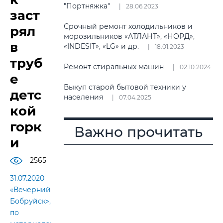
"Портняжка"
28.06.2023
заст
Срочный ремонт холодильников и
рял
морозильников «АТЛАНТ», «НОРД»,
в
«INDESIT», «LG» и др.
18.01.2023
труб
Ремонт стиральных машин
02.10.2024
е
Выкуп старой бытовой техники у
детс
населения
07.04.2025
кой
горк
Важно прочитать
и
2565
31.07.2020
«Вечерний
Бобруйск»,
по