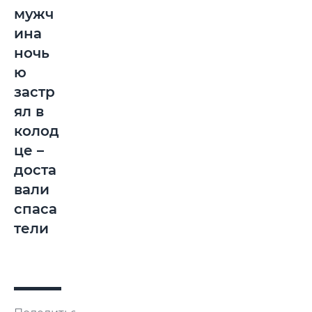
мужч
ина
ночь
ю
застр
ял в
колод
це –
доста
вали
спаса
тели