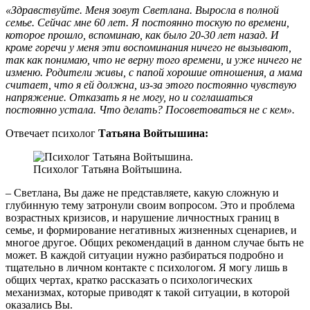
«Здравствуйте. Меня зовут Светлана. Выросла в полной
семье. Сейчас мне 60 лет. Я постоянно тоскую по времени,
которое прошло, вспоминаю, как было 20-30 лет назад. И
кроме горечи у меня эти воспоминания ничего не вызывают,
так как понимаю, что не верну того времени, и уже ничего не
изменю. Родители живы, с папой хорошие отношения, а мама
считает, что я ей должна, из-за этого постоянно чувствую
напряжение. Отказать я не могу, но и соглашаться
постоянно устала. Что делать? Посоветоваться не с кем».
Отвечает психолог
Татьяна Войтышина:
Психолог Татьяна Войтышина.
– Светлана, Вы даже не представляете, какую сложную и
глубинную тему затронули своим вопросом. Это и проблема
возрастных кризисов, и нарушение личностных границ в
семье, и формирование негативных жизненных сценариев, и
многое другое. Общих рекомендаций в данном случае быть не
может. В каждой ситуации нужно разбираться подробно и
тщательно в личном контакте с психологом. Я могу лишь в
общих чертах, кратко рассказать о психологических
механизмах, которые приводят к такой ситуации, в которой
оказались Вы.