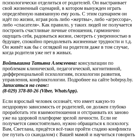
психологически отделиться от родителей. Он выстраивает
свой жизненный сценарий, в котором вынужден играть
определённую навязанную ему роль. С этим сценарием он
идёт по жизни, играя роль либо «жертвы», либо «агрессора»,
либо «спасателя». Как правило, у таких людей не получается
построить счастливые личные отношения, гармонично
ощущать себя, радоваться жизни, смотреть с уверенностью в
будущее, спокойно преодолевать жизненные трудности и т.д.
Он живёт как бы с оглядкой на родителя даже в том случае,
когда родителя уже нет в живых.
Войтышина Татьяна Алексеевна:
консультации по
проблемам клинической, педагогической, когнитивной,
дифференциальной психологиям, психологии развития,
управления, конфликтологии. Подробнее на сайте bobrpsy.by.
Записаться на сеанс:
(8-029) 378-80-26 (Viber, WhatsApp).
Если взрослый человек осознаёт, что имеет какую-то
нездоровую зависимость от родителей, он должен глубоко
проработать эти взаимоотношения и отстраивать их заново
уже на здоровой платформе зрелой личности. Если не
получается самостоятельно, нужно обращаться к психологу.
Вам, Светлана, придётся всё-таки пройти стадию конфликта
(не путать со скандалом) с Вашей мамой и научиться говорить