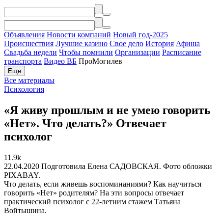
Объявления
Новости компаний
Новый год-2025
Происшествия
Лучшие казино
Свое дело
История
Афиша
Свадьба недели
Чтобы помнили
Организации
Расписание
транспорта
Видео ВБ
ПроМогилев
Еще
Все материалы
Психология
«Я живу прошлым и не умею говорить
«Нет». Что делать?» Отвечает
психолог
11.9k
22.04.2020
Подготовила Елена САДОВСКАЯ. Фото обложки
PIXABAY.
Что делать, если живешь воспоминаниями? Как научиться
говорить «Нет» родителям? На эти вопросы отвечает
практический психолог с 22-летним стажем Татьяна
Войтышина.