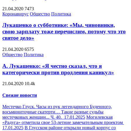
21.04.2020
7473
Коронавирус
Общество
Политика
Лукашенко о субботнике: «Мы, чиновники,
свою зарплату тоже перечислим, потому что это
святое дело»
21.04.2020
6575
Общество
Политика
А. Лукашенко: «Я честно сказал, что я
категорически против продления каникул»
21.04.2020
10.4k
Свежие новости
Местечко Глуск. Часы из рук легендарного Буденного,
восьминиточные скатерти… Такие разные судьбы
местечковых женщин... Ч. 40.
17.01.2025
Могилевская
«Радуга» отметила свое 53-летние замечательным проектом
17.01.2025
В Глусском районе открыли новый корпус со