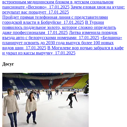
встроенным медицинским блоком в детском социальном
пансионате «Весново»
17.01.2025
Зачем еловая хвоя на кухне:
результат вас порадует
17.01.2025
Пройдет прямая телефонная линия с представителями
городской власти в Бобруйске
17.01.2025
В Турции
появилось поддельное золото, которое сложно определить
даже профессионалам
17.01.2025
Литва изменила порядок
въезда авто с белорусскими номерами
17.01.2025
«Белшина»
планирует освоить до 2030 года выпуск более 100 новых
видов шин
17.01.2025
В Могилеве вор ночью забрался в кафе
и украл из кассы выручку
17.01.2025
Досуг