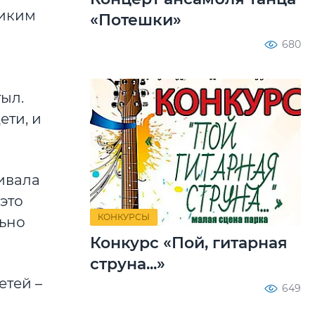
ликим
«Потешки»
680
тыл.
ети, и
чивала
 это
КОНКУРСЫ
льно
Конкурс «Пой, гитарная
струна...»
етей –
649