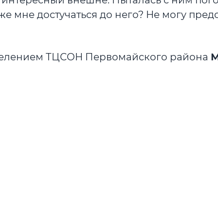
ь интересный внешне. Пыталась с ним пого
 же мне достучаться до него? Не могу пред
отделением ТЦСОН Первомайского района
М