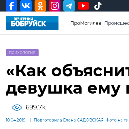
ПроМогилев
Происшес
История
Афиша
Св
Видео ВБ
ПСИХОЛОГИЯ
«Как объяснит
девушка ему 
699.7k
10.04.2019
Подготовила Елена САДОВСКАЯ. Фото на тит