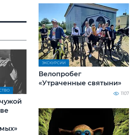
ЭКСКУРСИИ
Велопробег
«Утраченные святыни»
СТВО
1107
чужой
Две
имых»