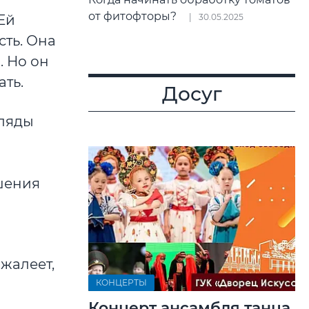
от фитофторы?
Ей
30.05.2025
сть. Она
. Но он
ать.
Досуг
гляды
шения
 жалеет,
КОНЦЕРТЫ
Концерт ансамбля танца