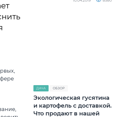
10.04.2019
8580
ает
снить
я
ервых,
сфере
ДАЧА
ОБЗОР
Экологическая гусятина
и картофель с доставкой.
вание,
Что продают в нашей