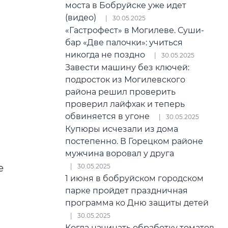
моста в Бобруйске уже идет
(видео)
30.05.2025
«Гастрофест» в Могилеве. Суши-
бар «Две палочки»: учиться
никогда не поздно
30.05.2025
Завести машину без ключей:
подросток из Могилевского
района решил проверить
проверил лайфхак и теперь
обвиняется в угоне
30.05.2025
Купюры исчезали из дома
постепенно. В Горецком районе
мужчина воровал у друга
е
30.05.2025
1 июня в бобруйском городском
парке пройдет праздничная
программа ко Дню защиты детей
30.05.2025
Когда начинать обработку томатов