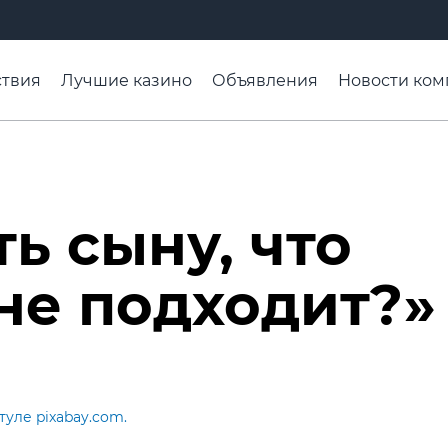
твия
Лучшие казино
Объявления
Новости ком
адьба недели
Чтобы помнили
Организации
Ра
ь сыну, что
не подходит?»
уле pixabay.com.