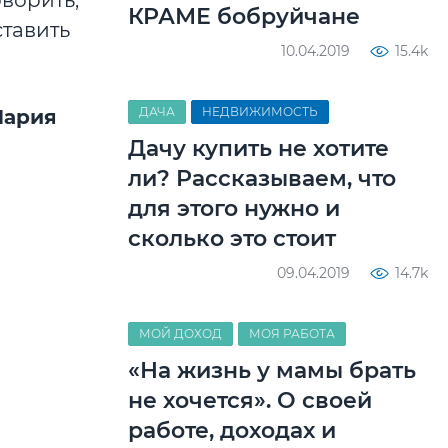
ворить,
КРАМЕ бобруйчане
ставить
10.04.2019
15.4k
ДАЧА
НЕДВИЖИМОСТЬ
ария
Дачу купить не хотите
ли? Рассказываем, что
для этого нужно и
сколько это стоит
09.04.2019
14.7k
МОЙ ДОХОД
МОЯ РАБОТА
«На жизнь у мамы брать
не хочется». О своей
работе, доходах и