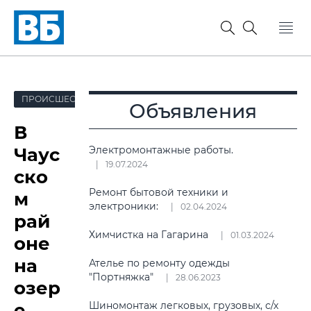
ПРОИСШЕСТВИЯ
Объявления
В
Чаус
Электромонтажные работы.
19.07.2024
ско
Ремонт бытовой техники и
м
электроники:
02.04.2024
рай
Химчистка на Гагарина
01.03.2024
оне
на
Ателье по ремонту одежды
"Портняжка"
28.06.2023
озер
е
Шиномонтаж легковых, грузовых, с/х