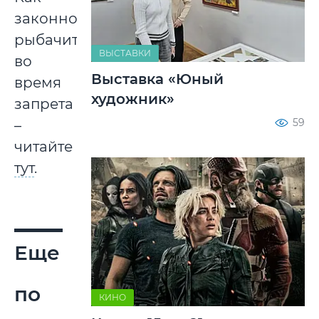
законно
рыбачить
ВЫСТАВКИ
во
Выставка «Юный
время
художник»
запрета
59
–
читайте
тут
.
Еще
по
КИНО