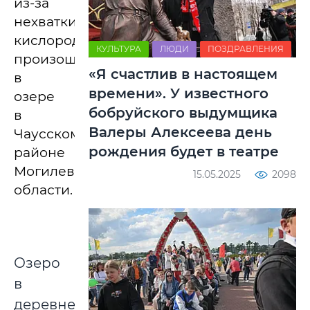
из-за
нехватки
кислорода
КУЛЬТУРА
ЛЮДИ
ПОЗДРАВЛЕНИЯ
произошел
«Я счастлив в настоящем
в
времени». У известного
озере
бобруйского выдумщика
в
Валеры Алексеева день
Чаусском
рождения будет в театре
районе
Могилевской
15.05.2025
2098
области.
Озеро
в
деревне