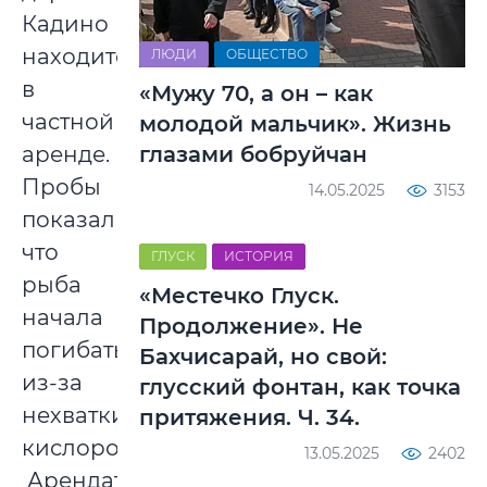
Кадино
находится
ЛЮДИ
ОБЩЕСТВО
в
«Мужу 70, а он – как
частной
молодой мальчик». Жизнь
аренде.
глазами бобруйчан
Пробы
14.05.2025
3153
показали,
что
ГЛУСК
ИСТОРИЯ
рыба
«Местечко Глуск.
начала
Продолжение». Не
погибать
Бахчисарай, но свой:
из-за
глусский фонтан, как точка
нехватки
притяжения. Ч. 34.
кислорода.
13.05.2025
2402
Арендатор