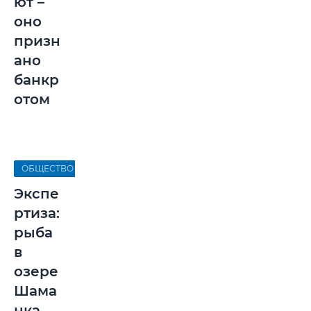
ют –
оно
призн
ано
банкр
отом
ОБЩЕСТВО
Экспе
ртиза:
рыба
в
озере
Шама
нка