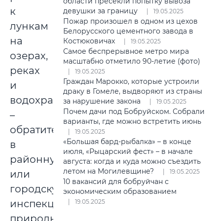
области пресекли попытку вывоза
к
девушки за границу
19.05.2025
Пожар произошел в одном из цехов
лункам
Белорусского цементного завода в
на
Костюковичах
19.05.2025
Самое беспрерывное метро мира
озерах,
масштабно отметило 90-летие (фото)
реках
19.05.2025
Граждан Марокко, которые устроили
и
драку в Гомеле, выдворяют из страны
водохранилищах
за нарушение закона
19.05.2025
Почем дачи под Бобруйском. Собрали
–
варианты, где можно встретить июнь
обратитесь
19.05.2025
«Большая бард-рыбалка» – в конце
в
июля, «Рыцарский фест» – в начале
районную
августа: когда и куда можно съездить
летом на Могилевщине?
19.05.2025
или
10 вакансий для бобруйчан с
городскую
экономическим образованием
инспекцию
19.05.2025
природных