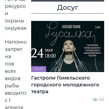
ресурсов
Досуг
и
охраны
окружающей.
Напомним,
запрет
на
лов
ТЕАТР
всех
Гастроли Гомельского
видов
городского молодежного
рыбы
театра
вводится
122
с 1
апреля