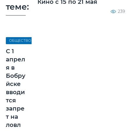
Кино с 15 по 21 мая
теме:
239
ОБЩЕСТВО
С 1
апрел
я в
Бобру
йске
вводи
тся
запре
т на
ловл