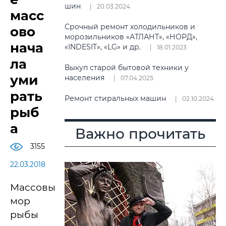
шин
20.03.2024
масс
Срочный ремонт холодильников и
ово
морозильников «АТЛАНТ», «НОРД»,
нача
«INDESIT», «LG» и др.
18.01.2023
ла
Выкуп старой бытовой техники у
уми
населения
07.04.2025
рать
Ремонт стиральных машин
02.10.2024
рыб
а
Важно прочитать
3155
22.03.2018
Массовый
мор
рыбы