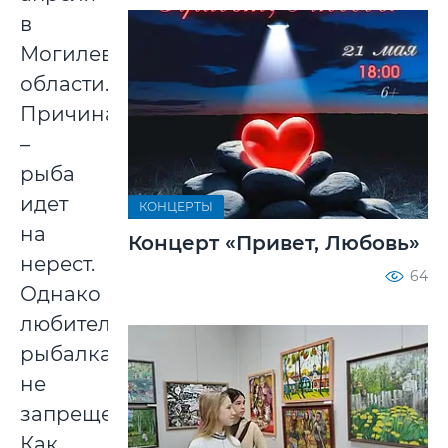
в
Могилевской
области.
Причина
–
рыба
идет
КОНЦЕРТЫ
на
Концерт «Привет, Любовь»
нерест.
64
Однако
любительская
рыбалка
не
запрещена.
Как