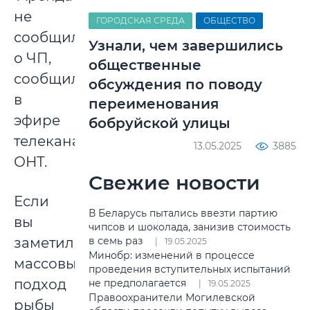
не
ГОРОДСКАЯ СРЕДА
ОБЩЕСТВО
сообщил
Узнали, чем завершились
о ЧП,
общественные
сообщили
обсуждения по поводу
в
переименования
эфире
бобруйской улицы
телеканала
13.05.2025
3885
ОНТ.
Свежие новости
Если
В Беларусь пытались ввезти партию
вы
чипсов и шоколада, занизив стоимость
заметили
в семь раз
19.05.2025
Минобр: изменений в процессе
массовый
проведения вступительных испытаний
подход
не предполагается
19.05.2025
Правоохранители Могилевской
рыбы