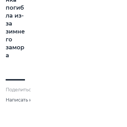
погиб
ла из-
за
зимне
го
замор
а
Поделиться:
Написать нам