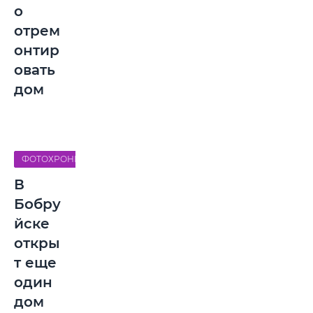
о
отрем
онтир
овать
дом
ФОТОХРОНИКА
В
Бобру
йске
откры
т еще
один
дом