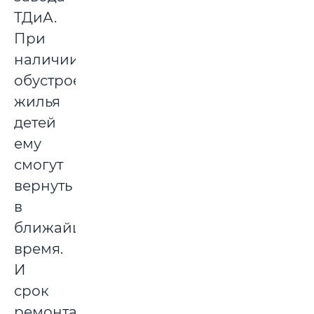
ТДиА.
При
наличии
обустроенного
жилья
детей
ему
смогут
вернуть
в
ближайшее
время.
И
срок
ремонта