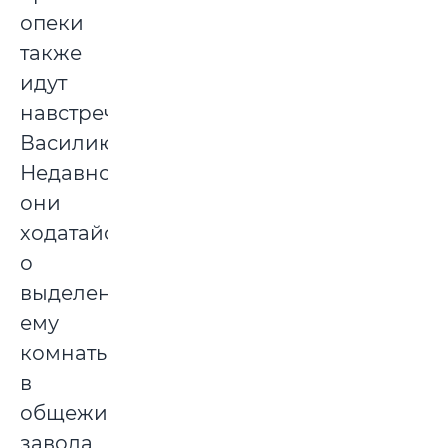
опеки
также
идут
навстречу
Василию.
Недавно
они
ходатайствовали
о
выделении
ему
комнаты
в
общежитии
завода