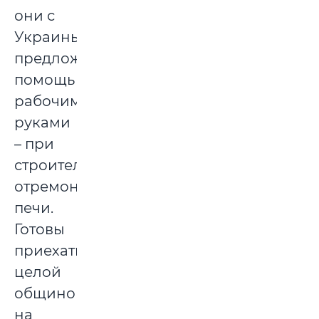
они с
Украины,
предложили
помощь
рабочими
руками
– при
строительстве,
отремонтировать
печи.
Готовы
приехать
целой
общиной
на