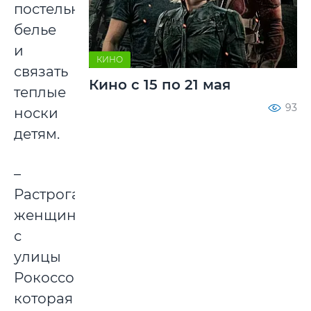
постельное
белье
и
КИНО
связать
Кино с 15 по 21 мая
теплые
93
носки
детям.
–
Растрогала
женщина
с
улицы
Рокоссовского,
которая