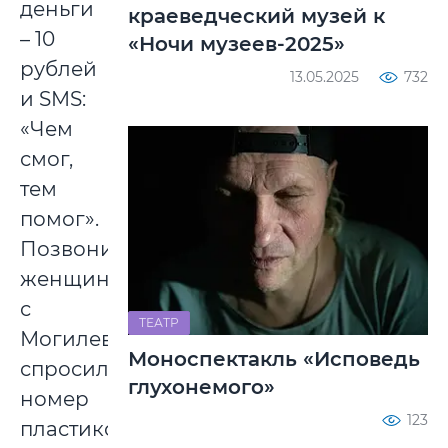
деньги
краеведческий музей к
– 10
«Ночи музеев-2025»
рублей
13.05.2025
732
и SMS:
«Чем
смог,
тем
помог».
Позвонила
женщина
с
ТЕАТР
Могилева,
Моноспектакль «Исповедь
спросила
глухонемого»
номер
123
пластиковой