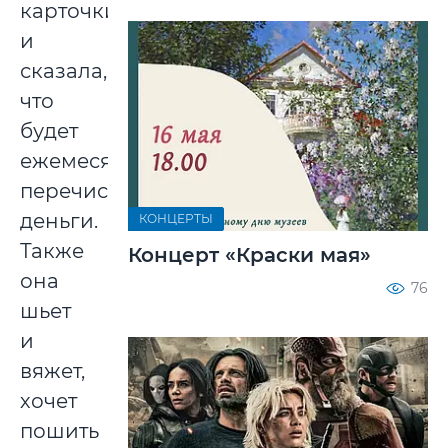
карточки
и
сказала,
что
будет
ежемесячно
перечислять
деньги.
КОНЦЕРТЫ
Также
Концерт «Краски мая»
она
76
шьет
и
вяжет,
хочет
пошить