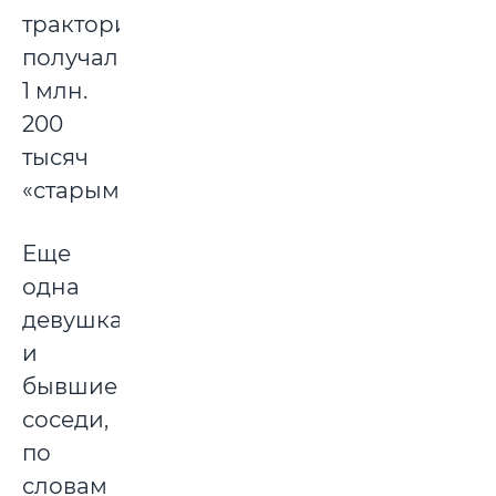
трактористом,
получал
1 млн.
200
тысяч
«старыми».
Еще
одна
девушка
и
бывшие
соседи,
по
словам