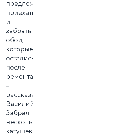
предложила
приехать
и
забрать
обои,
которые
остались
после
ремонта,
–
рассказала
Василий.
Забрал
несколько
катушек,