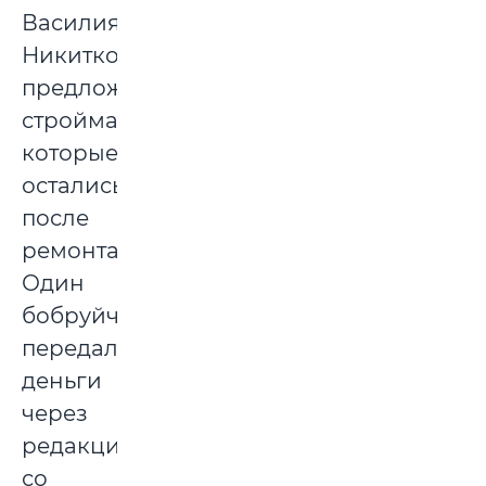
Василия
Никитко,
предложили
стройматериалы,
которые
остались
после
ремонта.
Один
бобруйчанин
передал
деньги
через
редакцию
со