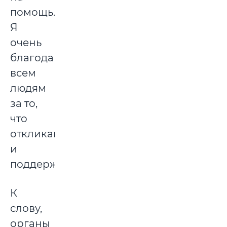
помощь.
Я
очень
благодарен
всем
людям
за то,
что
откликаются
и
поддерживают.
К
слову,
органы