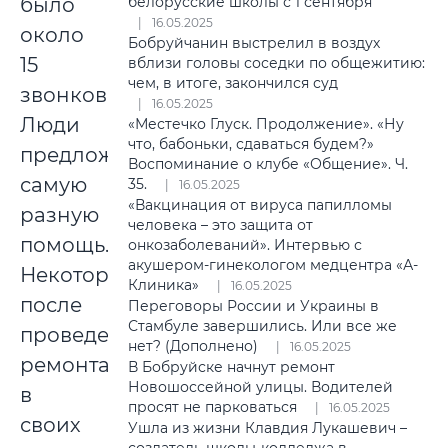
было
белорусские школы с 1 сентября
16.05.2025
около
Бобруйчанин выстрелил в воздух
15
вблизи головы соседки по общежитию:
чем, в итоге, закончился суд
звонков.
16.05.2025
Люди
«Местечко Глуск. Продолжение». «Ну
что, бабоньки, сдаваться будем?»
предложили
Воспоминание о клубе «Общение». Ч.
самую
35.
16.05.2025
«Вакцинация от вируса папилломы
разную
человека – это защита от
помощь.
онкозаболеваний». Интервью с
акушером-гинекологом медцентра «А-
Некоторые
Клиника»
16.05.2025
после
Переговоры России и Украины в
Стамбуле завершились. Или все же
проведения
нет? (Дополнено)
16.05.2025
ремонта
В Бобруйске начнут ремонт
Новошоссейной улицы. Водителей
в
просят не парковаться
16.05.2025
своих
Ушла из жизни Клавдия Лукашевич –