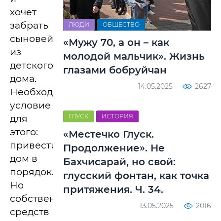
хочет
забрать
ЛЮДИ
ОБЩЕСТВО
сыновей
«Мужу 70, а он – как
из
молодой мальчик». Жизнь
детского
глазами бобруйчан
дома.
14.05.2025
2627
Необходимое
условие
ГЛУСК
ИСТОРИЯ
для
этого:
«Местечко Глуск.
привести
Продолжение». Не
дом в
Бахчисарай, но свой:
порядок.
глусский фонтан, как точка
Но
притяжения. Ч. 34.
собственных
13.05.2025
2016
средств