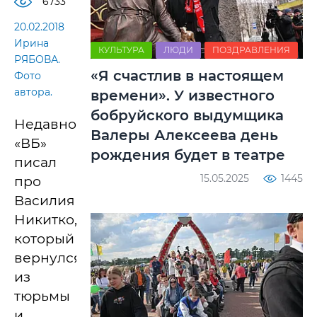
6733
20.02.2018
Ирина
КУЛЬТУРА
ЛЮДИ
ПОЗДРАВЛЕНИЯ
РЯБОВА.
«Я счастлив в настоящем
Фото
автора.
времени». У известного
бобруйского выдумщика
Недавно
Валеры Алексеева день
«ВБ»
рождения будет в театре
писал
15.05.2025
1445
про
Василия
Никитко,
который
вернулся
из
тюрьмы
и