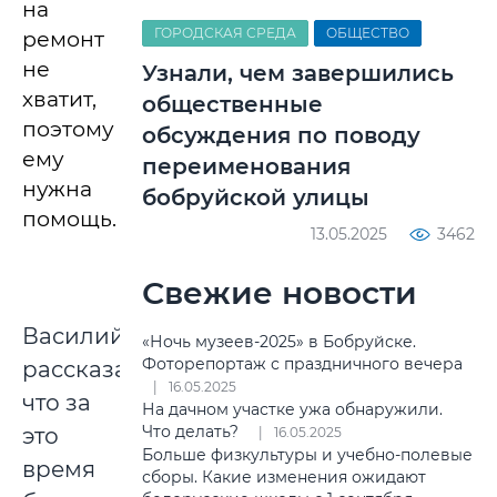
на
ГОРОДСКАЯ СРЕДА
ОБЩЕСТВО
ремонт
не
Узнали, чем завершились
хватит,
общественные
поэтому
обсуждения по поводу
ему
переименования
нужна
бобруйской улицы
помощь.
13.05.2025
3462
Свежие новости
Василий
«Ночь музеев-2025» в Бобруйске.
Фоторепортаж с праздничного вечера
рассказал,
16.05.2025
что за
На дачном участке ужа обнаружили.
Что делать?
это
16.05.2025
Больше физкультуры и учебно-полевые
время
сборы. Какие изменения ожидают