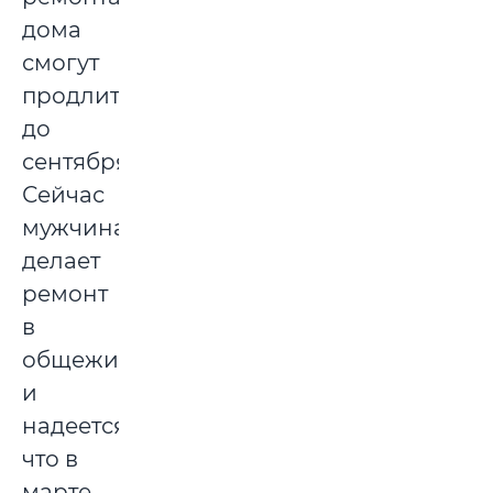
дома
смогут
продлить
до
сентября.
Сейчас
мужчина
делает
ремонт
в
общежитии
и
надеется,
что в
марте