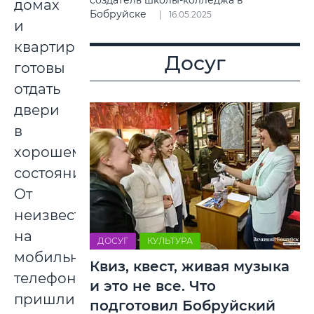
создатель школы-колледжа в
домах
Бобруйске
16.05.2025
и
квартирах
Досуг
готовы
отдать
двери
в
хорошем
состоянии.
От
неизвестного
на
ДОСУГ
КУЛЬТУРА
мобильный
Квиз, квест, живая музыка
телефон
и это не все. Что
пришли
подготовил Бобруйский