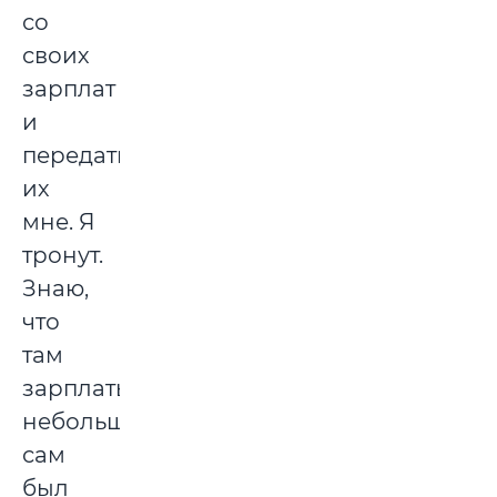
со
своих
зарплат
и
передать
их
мне. Я
тронут.
Знаю,
что
там
зарплаты
небольшие:
сам
был