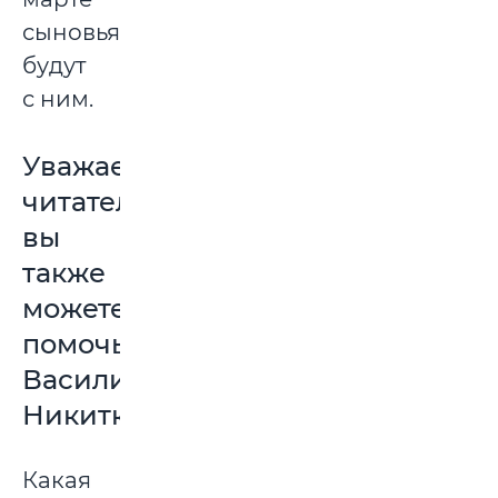
сыновья
будут
с ним.
Уважаемые
читатели,
вы
также
можете
помочь
Василию
Никитко
Какая