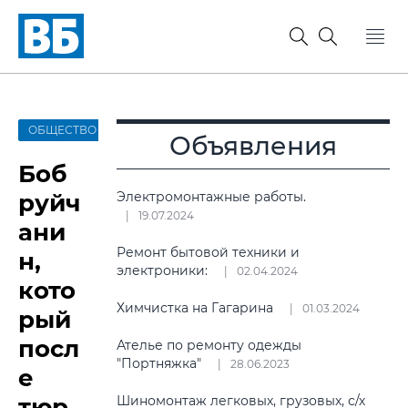
ОБЩЕСТВО
Объявления
Боб
руйч
Электромонтажные работы.
19.07.2024
ани
Ремонт бытовой техники и
н,
электроники:
02.04.2024
кото
Химчистка на Гагарина
01.03.2024
рый
посл
Ателье по ремонту одежды
"Портняжка"
28.06.2023
е
тюр
Шиномонтаж легковых, грузовых, с/х