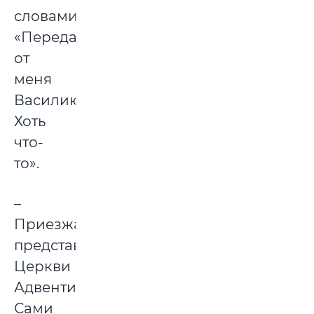
словами
«Передайте
от
меня
Василию.
Хоть
что-
то».
–
Приезжали
представители
Церкви
Адвентистов.
Сами