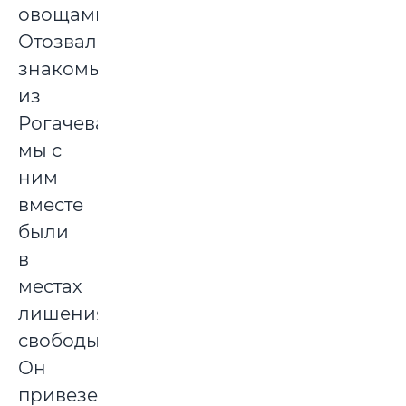
овощами.
Отозвался
знакомый
из
Рогачева,
мы с
ним
вместе
были
в
местах
лишения
свободы.
Он
привезет