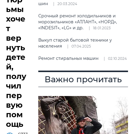
шин
20.03.2024
ьмы
Срочный ремонт холодильников и
хоче
морозильников «АТЛАНТ», «НОРД»,
т
«INDESIT», «LG» и др.
18.01.2023
вер
Выкуп старой бытовой техники у
нуть
населения
07.04.2025
дете
Ремонт стиральных машин
02.10.2024
й,
полу
Важно прочитать
чил
пер
вую
пом
ощь