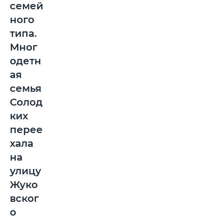
семей
ного
типа.
Мног
одетн
ая
семья
Солод
ких
перее
хала
на
улицу
Жуко
вског
о