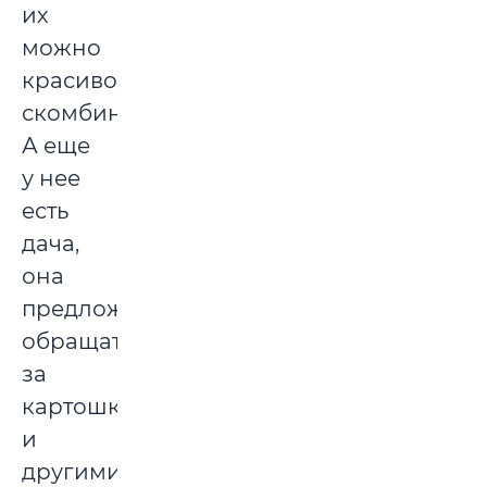
их
можно
красиво
скомбинировать.
А еще
у нее
есть
дача,
она
предложила
обращаться
за
картошкой
и
другими