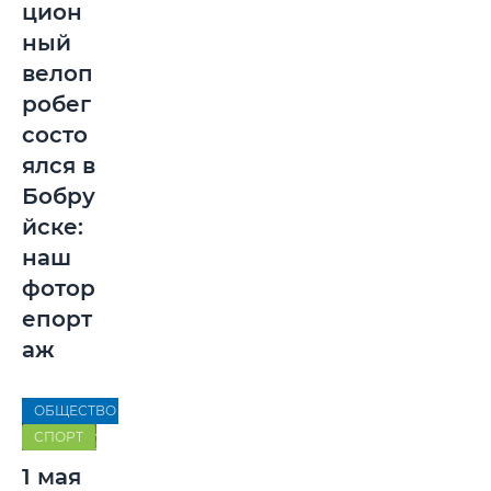
цион
ный
велоп
робег
состо
ялся в
Бобру
йске:
наш
фотор
епорт
аж
ОБЩЕСТВО
СПОРТ
1 мая