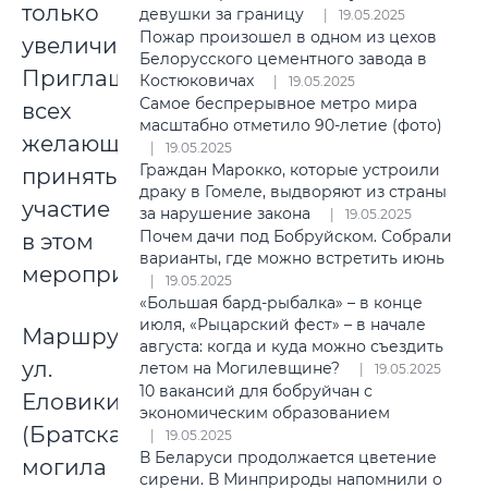
только
девушки за границу
19.05.2025
Пожар произошел в одном из цехов
увеличивается.
Белорусского цементного завода в
Приглашаем
Костюковичах
19.05.2025
Самое беспрерывное метро мира
всех
масштабно отметило 90-летие (фото)
желающих
19.05.2025
Граждан Марокко, которые устроили
принять
драку в Гомеле, выдворяют из страны
участие
за нарушение закона
19.05.2025
Почем дачи под Бобруйском. Собрали
в этом
варианты, где можно встретить июнь
мероприятии.
19.05.2025
«Большая бард-рыбалка» – в конце
июля, «Рыцарский фест» – в начале
Маршрут:
августа: когда и куда можно съездить
ул.
летом на Могилевщине?
19.05.2025
10 вакансий для бобруйчан с
Еловики
экономическим образованием
(Братская
19.05.2025
В Беларуси продолжается цветение
могила
сирени. В Минприроды напомнили о