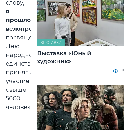
слову,
в
прошлогоднем
велопробеге
,
посвященном
ВЫСТАВКИ
Дню
Выставка «Юный
народного
художник»
единства,
18
приняли
участие
свыше
5000
человек.