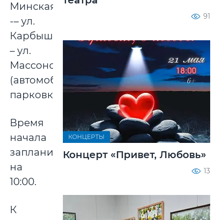
Минская
91
-– ул.
Карбышева
– ул.
Массонова
(автомобильная
парковка).
Время
начала
КОНЦЕРТЫ
запланировано
Концерт «Привет, Любовь»
на
13
10:00.
К