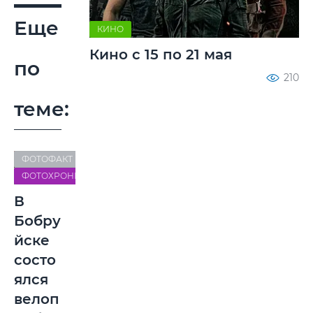
Еще
КИНО
Кино с 15 по 21 мая
по
210
теме:
ФОТОФАКТ
ФОТОХРОНИКА
В
Бобру
йске
состо
ялся
велоп