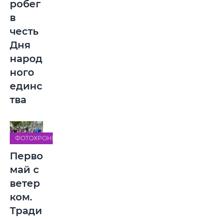
робег
в
честь
Дня
народ
ного
единс
тва
ФОТОХРОНИКА
Перво
май с
ветер
ком.
Тради