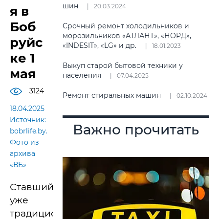
шин
20.03.2024
я в
Боб
Срочный ремонт холодильников и
морозильников «АТЛАНТ», «НОРД»,
руйс
«INDESIT», «LG» и др.
18.01.2023
ке 1
Выкуп старой бытовой техники у
мая
населения
07.04.2025
3124
Ремонт стиральных машин
02.10.2024
18.04.2025
Источник:
Важно прочитать
bobrlife.by.
Фото из
архива
«ВБ»
Ставший
уже
традиционным