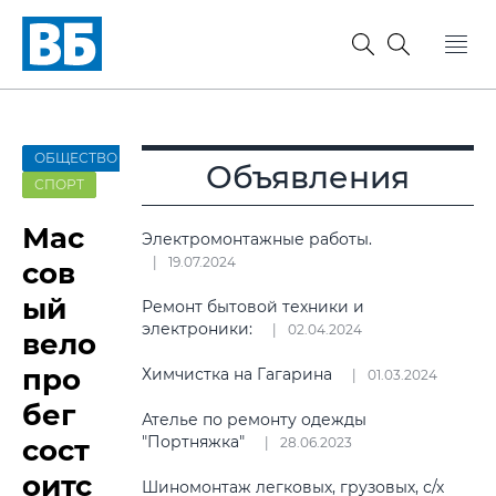
ОБЩЕСТВО
Объявления
СПОРТ
Мас
Электромонтажные работы.
19.07.2024
сов
ый
Ремонт бытовой техники и
электроники:
02.04.2024
вело
про
Химчистка на Гагарина
01.03.2024
бег
Ателье по ремонту одежды
"Портняжка"
сост
28.06.2023
оитс
Шиномонтаж легковых, грузовых, с/х