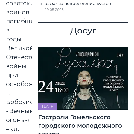
советских
штрафах за повреждение кустов
19.05.2025
воинов,
погибших
Досуг
в
годы
Великой
Отечественной
войны
при
освобождении
г.
Бобруйска
ТЕАТР
«Вечный
Гастроли Гомельского
огонь»)
городского молодежного
– ул.
театра