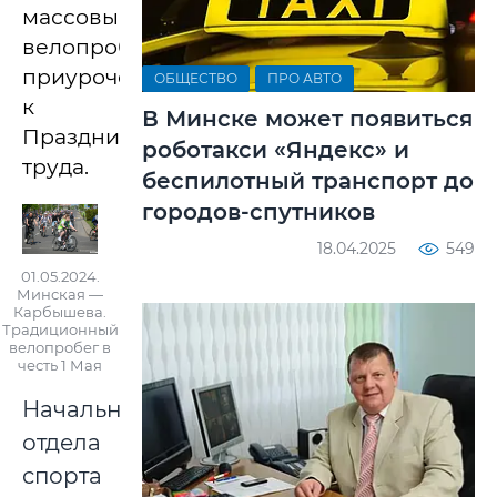
массовый
велопробег
приурочен
ОБЩЕСТВО
ПРО АВТО
к
В Минске может появиться
Празднику
роботакси «Яндекс» и
труда.
беспилотный транспорт до
городов-спутников
18.04.2025
549
01.05.2024.
Минская —
Карбышева.
Традиционный
велопробег в
честь 1 Мая
Начальник
отдела
спорта