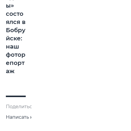
ы»
состо
ялся в
Бобру
йске:
наш
фотор
епорт
аж
Поделиться:
Написать нам