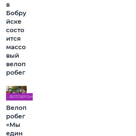
в
Бобру
йске
состо
ится
массо
вый
велоп
робег
ФОТОХРОНИКА
Велоп
робег
«Мы
един