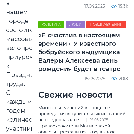
в
17.04.2025
15.3k
нашем
городе
КУЛЬТУРА
ЛЮДИ
ПОЗДРАВЛЕНИЯ
состоится
«Я счастлив в настоящем
массовый
времени». У известного
велопробег,
бобруйского выдумщика
приуроченный
Валеры Алексеева день
к
рождения будет в театре
Празднику
15.05.2025
2018
труда.
С
Свежие новости
каждым
Минобр: изменений в процессе
годом
проведения вступительных испытаний
количество
не предполагается
19.05.2025
Правоохранители Могилевской
участников
области пресекли попытку вывоза