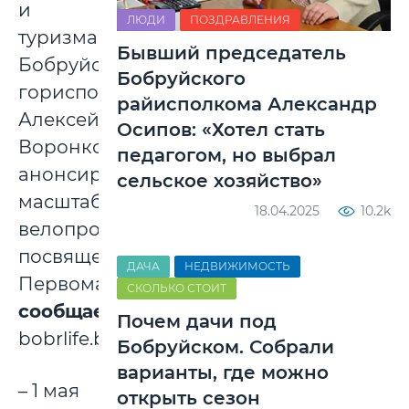
и
ЛЮДИ
ПОЗДРАВЛЕНИЯ
туризма
Бывший председатель
Бобруйского
Бобруйского
горисполкома
райисполкома Александр
Алексей
Осипов: «Хотел стать
Воронков
педагогом, но выбрал
анонсировал
сельское хозяйство»
масштабный
18.04.2025
10.2k
велопробег,
посвященный
ДАЧА
НЕДВИЖИМОСТЬ
Первомаю,
СКОЛЬКО СТОИТ
сообщает
Почем дачи под
bobrlife.by.
Бобруйском. Собрали
варианты, где можно
– 1 мая
открыть сезон