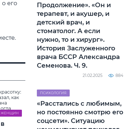
 о его
Продолжение». «Он и
терапевт, и акушер, и
детский врач, и
стоматолог. А если
есте.
нужно, то и хирург».
История Заслуженного
врача БССР Александра
Семенова. Ч. 9.
21.02.2025
884
ПСИХОЛОГИЯ
«Расстались с любимым,
но постоянно смотрю его
 ЖЕНЩИН
соцсети». Ситуацию
 в