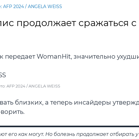
: AFP 2024 / ANGELA WEISS
лис продолжает сражаться с
ак передает WomanHit, значительно ухудш
то: AFP 2024 / ANGELA WEISS
вать близких, а теперь инсайдеры утвержд
оворить.
ют его как могут. Но болезнь продолжает отбирать 