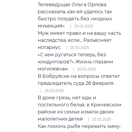
Телеведущая Ольга Орлова
рассказала, как ей удалось так
быстро похудеть без «модных
инъекций»
25.02.2025
Муж имеет право и на вашу часть
наследства, если... Разъясняет
нотариус
25.02.2025
«С кем ругаться теперь, без
кондукторов?» Жизнь глазами
могилевчан
25.02.2025
В Бобруйске на вопросы ответит
председатель суда 28 февраля
25.02.2025
В доме грязь, нет еды и
постельного белья: в Кричевском
районе из семьи изъяли двоих
малолетних детей
25.02.2025
Как помочь рыбе пережить зиму: