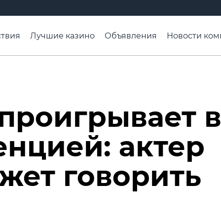
твия
Лучшие казино
Объявления
Новости ком
адьба недели
Чтобы помнили
Организации
Ра
проигрывает 
енцией: актер
жет говорить