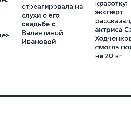
н:
красотку:
отреагировала на
эксперт
слухи о его
рассказал,
свадьбе с
актриса С
Валентиной
де»
Ходченко
Ивановой
смогла по
на 20 кг