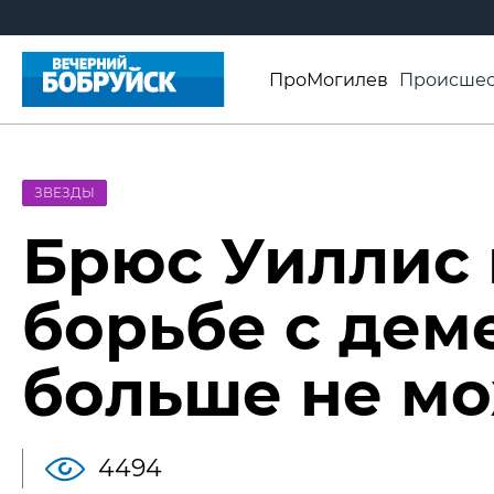
ПроМогилев
Происшес
История
Афиша
Св
Видео ВБ
ЗВЕЗДЫ
Брюс Уиллис 
борьбе с дем
больше не мо
4494