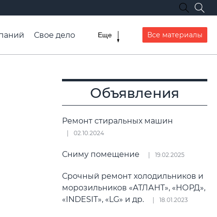
паний
Свое дело
Все материалы
Еще
списание транспорта
Объявления
в
Ремонт стиральных машин
02.10.2024
Сниму помещение
19.02.2025
Срочный ремонт холодильников и
морозильников «АТЛАНТ», «НОРД»,
«INDESIT», «LG» и др.
18.01.2023