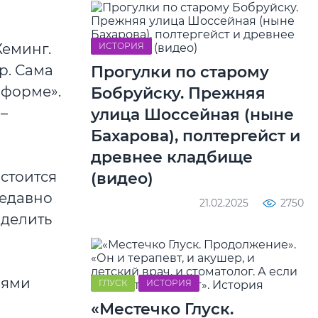
Хеминг.
ИСТОРИЯ
р. Сама
Прогулки по старому
 форме».
Бобруйску. Прежняя
–
улица Шоссейная (ныне
Бахарова), полтергейст и
древнее кладбище
остоится
(видео)
недавно
21.02.2025
2750
зделить
лями
ГЛУСК
ИСТОРИЯ
«Местечко Глуск.