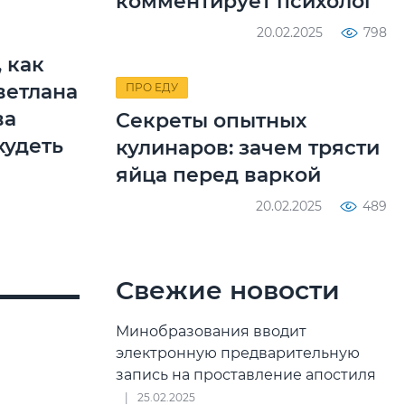
комментирует психолог
20.02.2025
798
 как
ветлана
ПРО ЕДУ
ва
Секреты опытных
худеть
кулинаров: зачем трясти
яйца перед варкой
20.02.2025
489
Свежие новости
Минобразования вводит
электронную предварительную
запись на проставление апостиля
25.02.2025