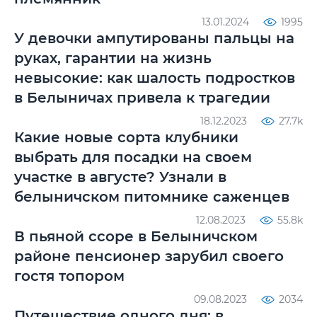
13.01.2024
1995
У девочки ампутированы пальцы на
руках, гарантии на жизнь
невысокие: как шалость подростков
в Белыничах привела к трагедии
18.12.2023
27.7k
Какие новые сорта клубники
выбрать для посадки на своем
участке в августе? Узнали в
белыничском питомнике саженцев
12.08.2023
55.8k
В пьяной ссоре в Белыничском
районе пенсионер зарубил своего
гостя топором
09.08.2023
2034
Путешествие одного дня: в