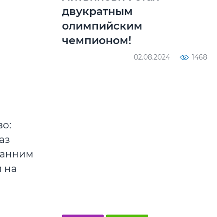
двукратным
олимпийским
чемпионом!
02.08.2024
1468
о:
аз
 Ранним
 на