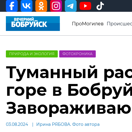
ПроМогилев
Происшес
История
Афиша
Св
Видео ВБ
ПРИРОДА И ЭКОЛОГИЯ
ФОТОХРОНИКА
Туманный рас
горе в Бобруй
Завораживаю
03.08.2024
Ирина РЯБОВА. Фото автора