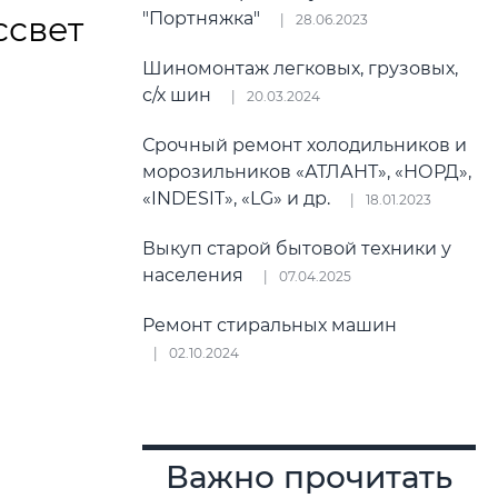
"Портняжка"
ссвет
28.06.2023
Шиномонтаж легковых, грузовых,
с/х шин
20.03.2024
Срочный ремонт холодильников и
морозильников «АТЛАНТ», «НОРД»,
«INDESIT», «LG» и др.
18.01.2023
Выкуп старой бытовой техники у
населения
07.04.2025
Ремонт стиральных машин
02.10.2024
Важно прочитать