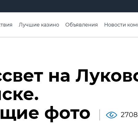
твия
Лучшие казино
Объявления
Новости ком
адьба недели
Чтобы помнили
Организации
Ра
свет на Луков
ске.
щие фото
2708