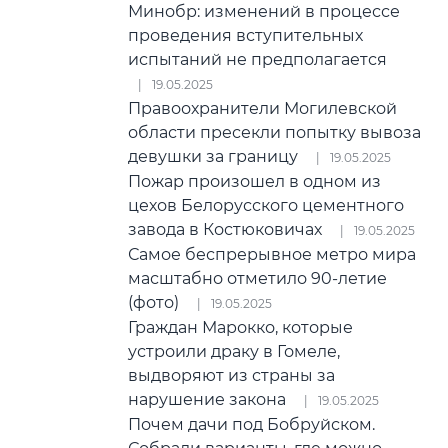
Минобр: изменений в процессе
проведения вступительных
испытаний не предполагается
19.05.2025
Правоохранители Могилевской
области пресекли попытку вывоза
девушки за границу
19.05.2025
Пожар произошел в одном из
цехов Белорусского цементного
завода в Костюковичах
19.05.2025
Самое беспрерывное метро мира
масштабно отметило 90-летие
(фото)
19.05.2025
Граждан Марокко, которые
устроили драку в Гомеле,
выдворяют из страны за
нарушение закона
19.05.2025
Почем дачи под Бобруйском.