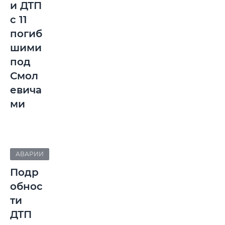
и ДТП
с 11
погиб
шими
под
Смол
евича
ми
АВАРИИ
Подр
обнос
ти
ДТП