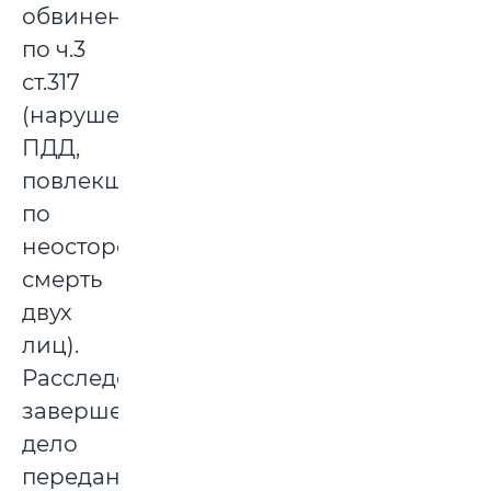
обвинение
по ч.3
ст.317
(нарушение
ПДД,
повлекшее
по
неосторожности
смерть
двух
лиц).
Расследование
завершено,
дело
передано