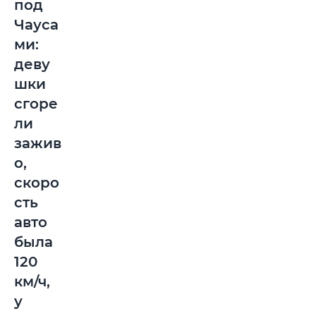
под
Чауса
ми:
деву
шки
сгоре
ли
зажив
о,
скоро
сть
авто
была
120
км/ч,
у