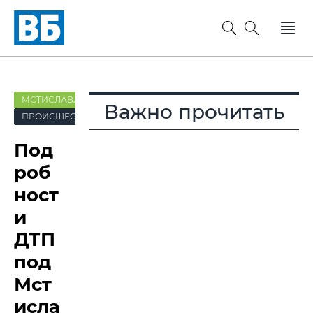
МСТИСЛАВЛЬ
Важно прочитать
ПРОИСШЕСТВИЯ
Под
роб
ност
и
ДТП
под
Мст
исла