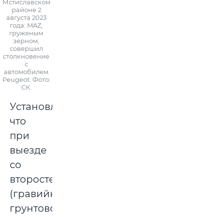
Мстиславском
районе 2
августа 2023
года: MAZ,
груженым
зерном,
совершил
столкновение
с
автомобилем
Peugeot. Фото:
СК.
Установлено,
что
при
выезде
со
второстепенной
(гравийно-
грунтовой)