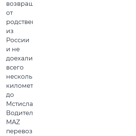
возвращались
от
родственников
из
России
и не
доехали
всего
несколько
километров
до
Мстиславля.
Водитель
MAZ
перевозил