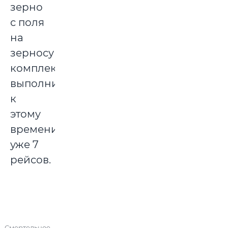
зерно
с поля
на
зерносушильный
комплекс,
выполнив
к
этому
времени
уже 7
рейсов.
Смертельное