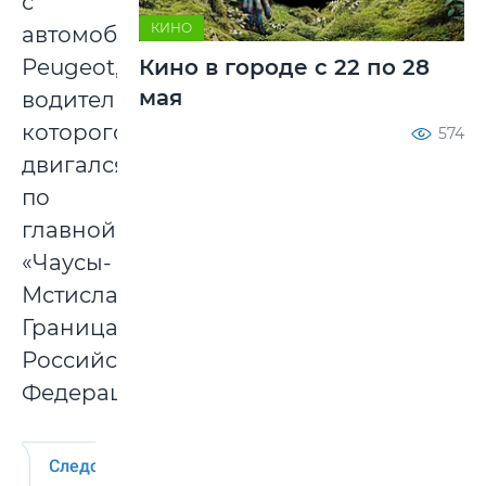
с
КИНО
автомобилем
Peugeot,
Кино в городе с 22 по 28
мая
водитель
которого
574
двигался
по
главной
«Чаусы-
Мстиславль-
Граница
Российской
Федерации».