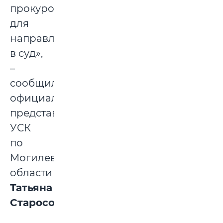
прокурору
для
направления
в суд»,
–
сообщила
официальный
представитель
УСК
по
Могилевской
области
Татьяна
Старосотникова
.