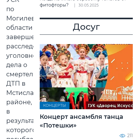
фитофторы?
30.05.2025
по
Могилевской
Досуг
области
завершено
расследование
уголовного
дела о
смертельном
ДТП в
Мстиславском
районе,
КОНЦЕРТЫ
в
Концерт ансамбля танца
результате
«Потешки»
которого
211