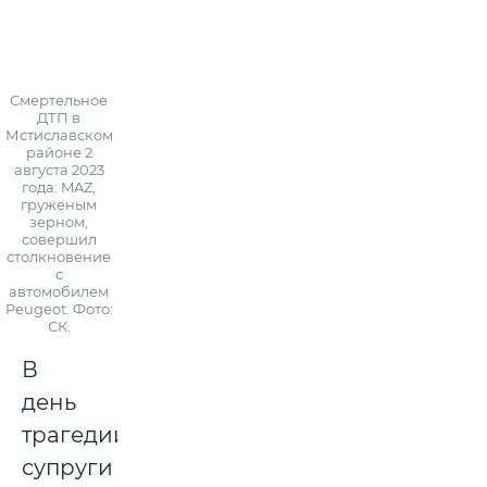
Смертельное
ДТП в
Мстиславском
районе 2
августа 2023
года: MAZ,
груженым
зерном,
совершил
столкновение
с
автомобилем
Peugeot. Фото:
СК.
В
день
трагедии
супруги