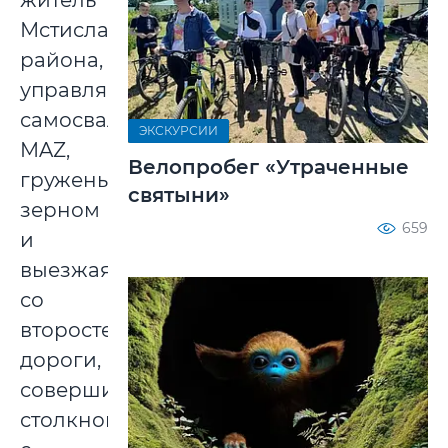
житель
Мстиславского
района,
управляя
самосвалом
ЭКСКУРСИИ
MAZ,
Велопробег «Утраченные
груженым
святыни»
зерном
659
и
выезжая
со
второстепенной
дороги,
совершил
столкновение