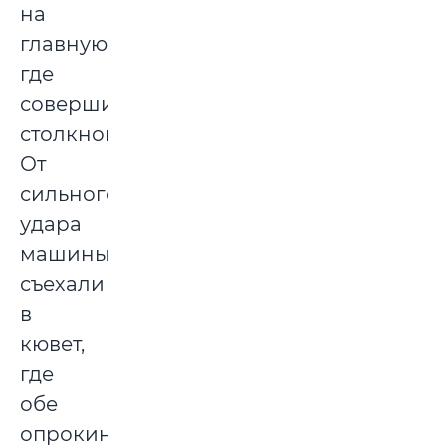
на
главную,
где
совершил
столкновение.
От
сильного
удара
машины
съехали
в
кювет,
где
обе
опрокинулись.