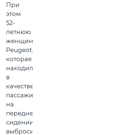
При
этом
52-
летнюю
женщину
Peugeot,
которая
находилась
в
качестве
пассажира
на
переднем
сидении,
выбросило