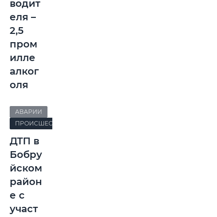
водит
еля –
2,5
пром
илле
алког
оля
АВАРИИ
ПРОИСШЕСТВИЯ
ДТП в
Бобру
йском
район
е с
участ