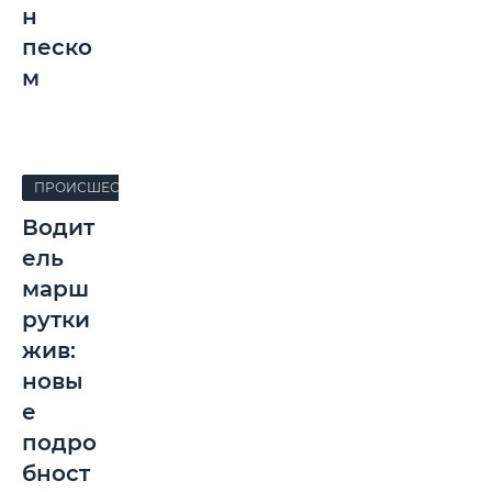
н
песко
м
ПРОИСШЕСТВИЯ
Водит
ель
марш
рутки
жив:
новы
е
подро
бност