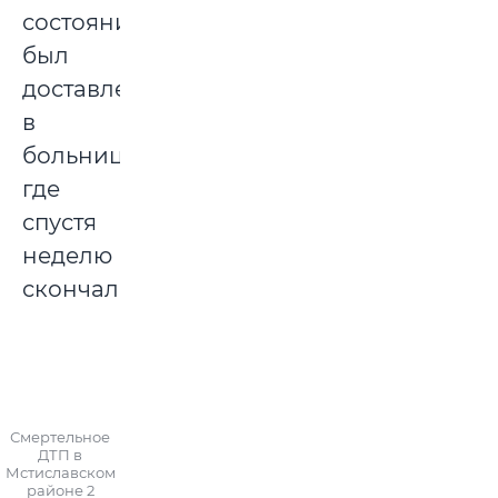
состоянии
был
доставлен
в
больницу,
где
спустя
неделю
скончался.
Смертельное
ДТП в
Мстиславском
районе 2