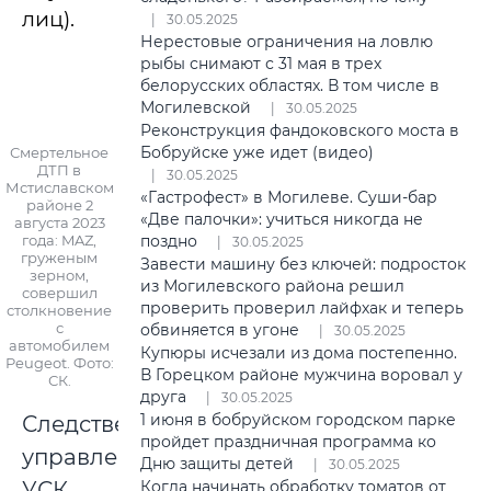
лиц).
30.05.2025
Нерестовые ограничения на ловлю
рыбы снимают с 31 мая в трех
белорусских областях. В том числе в
Могилевской
30.05.2025
Реконструкция фандоковского моста в
Бобруйске уже идет (видео)
Смертельное
ДТП в
30.05.2025
Мстиславском
«Гастрофест» в Могилеве. Суши-бар
районе 2
«Две палочки»: учиться никогда не
августа 2023
года: MAZ,
поздно
30.05.2025
груженым
Завести машину без ключей: подросток
зерном,
из Могилевского района решил
совершил
проверить проверил лайфхак и теперь
столкновение
с
обвиняется в угоне
30.05.2025
автомобилем
Купюры исчезали из дома постепенно.
Peugeot. Фото:
В Горецком районе мужчина воровал у
СК.
друга
30.05.2025
1 июня в бобруйском городском парке
Следственным
пройдет праздничная программа ко
управлением
Дню защиты детей
30.05.2025
УСК
Когда начинать обработку томатов от