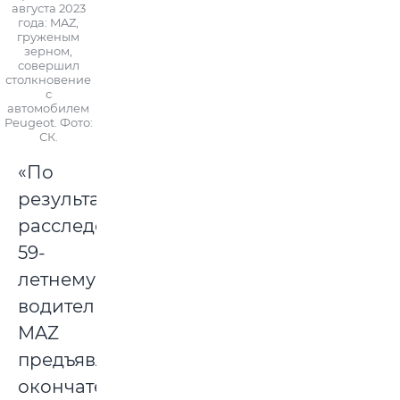
августа 2023
года: MAZ,
груженым
зерном,
совершил
столкновение
с
автомобилем
Peugeot. Фото:
СК.
«По
результатам
расследования
59-
летнему
водителю
MAZ
предъявлено
окончательное