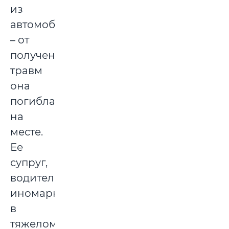
из
автомобиля
– от
полученных
травм
она
погибла
на
месте.
Ее
супруг,
водитель
иномарки,
в
тяжелом