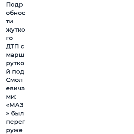
Подр
обнос
ти
жутко
го
ДТП с
марш
рутко
й под
Смол
евича
ми:
«МАЗ
» был
перег
руже