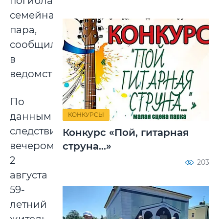
погибла
семейная
пара,
сообщили
в
ведомстве.
По
данным
КОНКУРСЫ
следствия,
Конкурс «Пой, гитарная
вечером
струна...»
2
203
августа
59-
летний