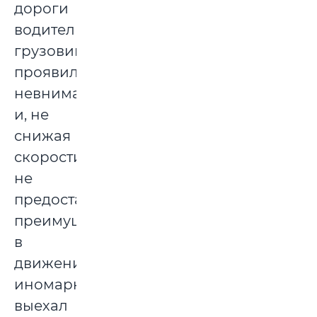
дороги
водитель
грузовика
проявил
невнимательность
и, не
снижая
скорости,
не
предоставив
преимущества
в
движении
иномарке,
выехал