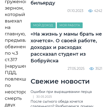
груженого
бильярду
зерном,
01.10.2023
4242
который
выехал
МОЙ ДОХОД
МОЯ РАБОТА
на
главную,
«На жизнь у мамы брать не
предъявлено
хочется». О своей работе,
обвинение
доходах и расходах
по ч.3
рассказал студент из
ст.317
Бобруйска
(нарушение
27.05.2025
3521
ПДД,
повлекшее
Свежие новости
по
неосторожности
Ошибки при выращивании перца
30.05.2025
смерть
После сытного обеда хочется
двух
сладенького? Разбираемся, почему