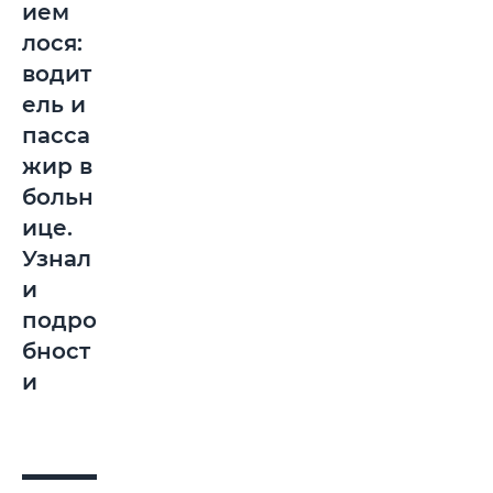
ием
лося:
водит
ель и
пасса
жир в
больн
ице.
Узнал
и
подро
бност
и