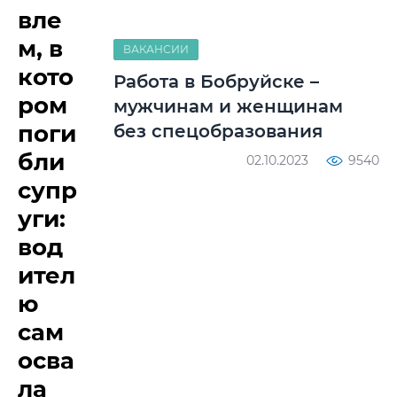
вле
м, в
ВАКАНСИИ
кото
Работа в Бобруйске –
ром
мужчинам и женщинам
поги
без спецобразования
бли
02.10.2023
9540
супр
уги:
вод
ител
ю
сам
осва
ла