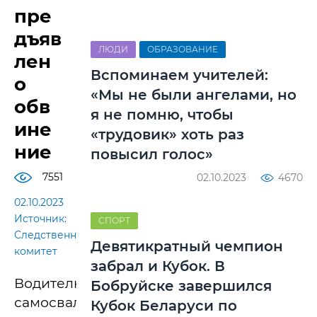
пре
дъяв
ЛЮДИ
ОБРАЗОВАНИЕ
лен
Вспоминаем учителей:
о
«Мы не были ангелами, но
обв
я не помню, чтобы
ине
«трудовик» хоть раз
ние
повысил голос»
7551
02.10.2023
4670
02.10.2023
Источник:
СПОРТ
Следственный
Девятикратный чемпион
комитет
забрал и Кубок. В
Водителю
Бобруйске завершился
самосвала,
Кубок Беларуси по