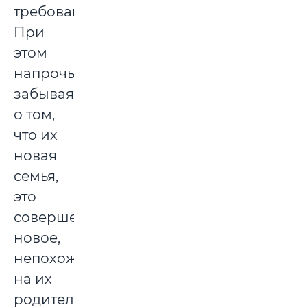
требованиями.
При
этом
напрочь
забывая
о том,
что их
новая
семья,
это
совершенно
новое,
непохожее
на их
родительские