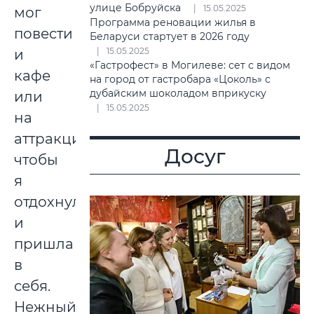
улице Бобруйска
15.05.2025
мог
Программа реновации жилья в
повести
Беларуси стартует в 2026 году
15.05.2025
и
«Гастрофест» в Могилеве: сет с видом
кафе
на город от гастробара «Цоколь» с
дубайским шоколадом вприкуску
или
15.05.2025
на
аттракционы,
Досуг
чтобы
я
отдохнула
и
пришла
в
себя.
Нежный,