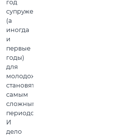
год
супружества
(а
иногда
и
первые
годы)
для
молодоженов
становятся
самым
сложным
периодом.
И
дело