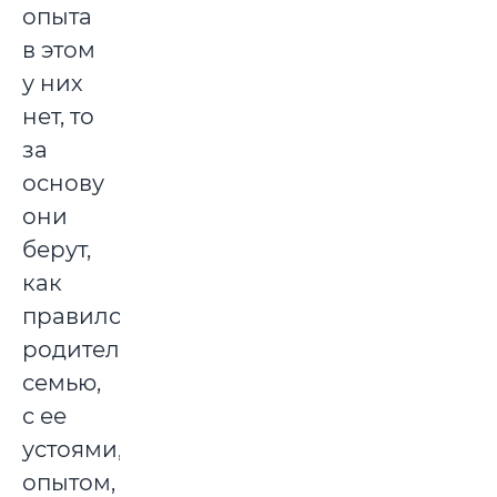
опыта
в этом
у них
нет, то
за
основу
они
берут,
как
правило,
родительскую
семью,
с ее
устоями,
опытом,