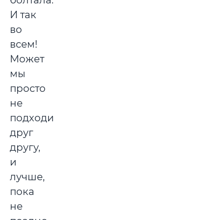
болтала.
И так
во
всем!
Может
мы
просто
не
подходим
друг
другу,
и
лучше,
пока
не