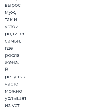
вырос
муж,
так и
устои
родительской
семьи,
где
росла
жена.
В
результате,
часто
можно
услышать
из уст