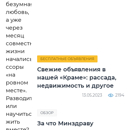
безумная
любовь,
а уже
через
месяц
совместной
жизни
начались
БЕСПЛАТНЫЕ ОБЪЯВЛЕНИЯ
ссоры
Свежие объявления в
«на
нашей «Краме»: рассада,
ровном
недвижимость и другое
месте».
13.05.2023
2194
Разводиться
или
научиться
ОБЗОР
жить
За что Минздраву
вместе?