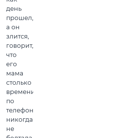
день
прошел,
а он
злится,
говорит,
что
его
мама
столько
времени
по
телефону
никогда
не