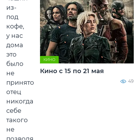
из-
под
кофе,
у нас
дома
это
КИНО
было
Кино с 15 по 21 мая
не
49
принято,
отец
никогда
себе
такого
не
позволял.