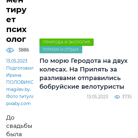
тиру
ет
псих
олог
ПРИРОДА И ЭКОЛОГИЯ
3886
ТУРИЗМ И ОТДЫХ
По морю Геродота на двух
13.05.2023
Подготовила
колесах. На Припять за
Ирина
разливами отправились
ПОЛОВИКОВА,
бобруйские велотуристы
magilev.by.
Фото титула:
13.05.2023
3735
pixaby.com
До
свадьбы
была