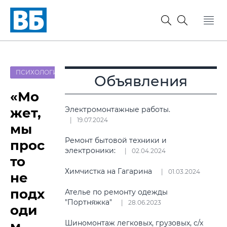
ПСИХОЛОГИЯ
Объявления
«Мо
жет,
Электромонтажные работы.
19.07.2024
мы
Ремонт бытовой техники и
прос
электроники:
02.04.2024
то
Химчистка на Гагарина
01.03.2024
не
подх
Ателье по ремонту одежды
"Портняжка"
28.06.2023
оди
м
Шиномонтаж легковых, грузовых, с/х