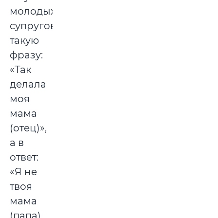
молодых
супругов
такую
фразу:
«Так
делала
моя
мама
(отец)»,
а в
ответ:
«Я не
твоя
мама
(папа)