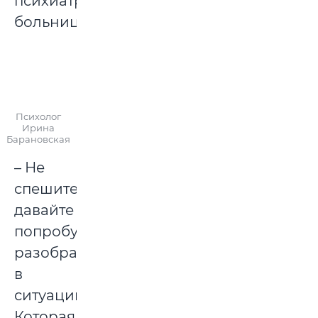
психиатрической
больницы:
Психолог
Ирина
Барановская
– Не
спешите,
давайте
попробуем
разобраться
в
ситуации.
Которая,