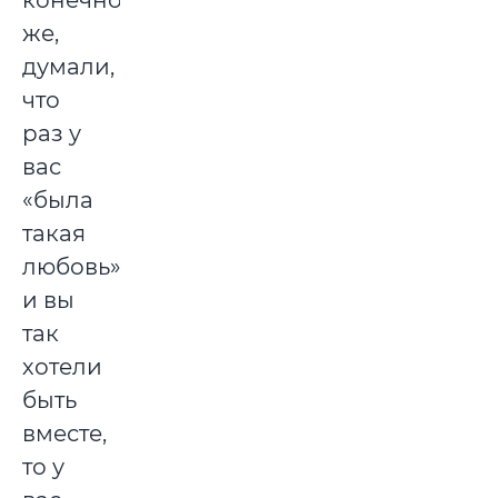
конечно
же,
думали,
что
раз у
вас
«была
такая
любовь»
и вы
так
хотели
быть
вместе,
то у