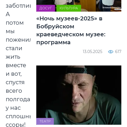
заботливый…
ДОСУГ
КУЛЬТУРА
А
«Ночь музеев-2025» в
потом
Бобруйском
мы
краеведческом музее:
поженились,
программа
стали
13.05.2025
617
жить
вместе
и вот,
спустя
всего
полгода,
у нас
сплошные
ТЕАТР
ссоры!