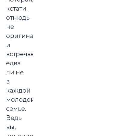
кстати,
отнюдь
не
оригинальна
и
встречается
едва
ли не
в
каждой
молодой
семье.
Ведь
вы,