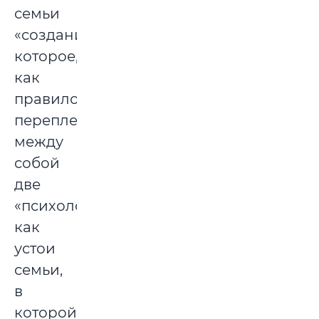
семьи
«создание»,
которое,
как
правило,
переплетает
между
собой
две
«психологии»:
как
устои
семьи,
в
которой