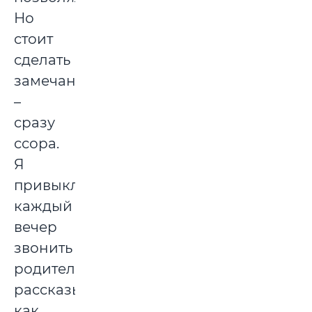
Но
стоит
сделать
замечание
–
сразу
ссора.
Я
привыкла
каждый
вечер
звонить
родителям,
рассказывать,
как