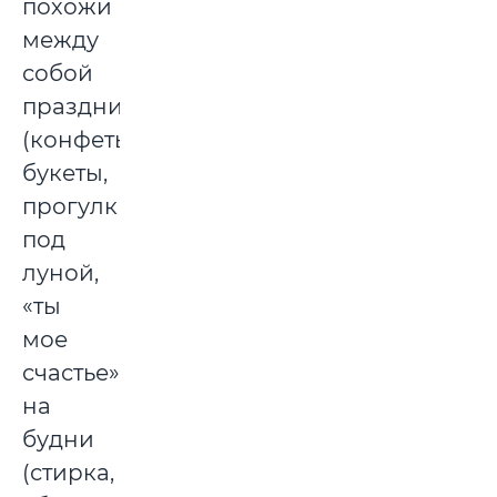
похожи
между
собой
праздники
(конфеты,
букеты,
прогулки
под
луной,
«ты
мое
счастье»)
на
будни
(стирка,