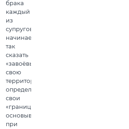
брака
каждый
из
супругов
начинает,
так
сказать
«завоёвывать»
свою
территорию,
определяя
свои
«границы»,
основываясь
при