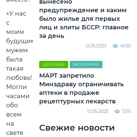
вынесено
предупреждение и каким
«У нас
было жилье для первых
с
лиц и элиты БССР: главное
моим
за день
будущим
12.05.2023
4630
мужем
была
ЗДОРОВЬЕ
ЭКОНОМИКА
такая
МАРТ запретило
любовь!
Минздраву ограничивать
Могли
аптеки в продаже
часами
рецептурных лекарств
обо
12.05.2023
7215
всем
на
Свежие новости
свете