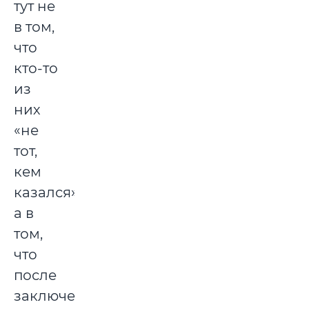
тут не
в том,
что
кто-то
из
них
«не
тот,
кем
казался»,
а в
том,
что
после
заключения