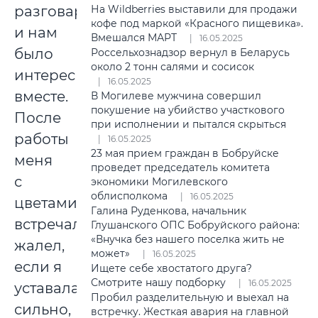
разговаривать
На Wildberries выставили для продажи
кофе под маркой «Красного пищевика».
и нам
Вмешался МАРТ
16.05.2025
было
Россельхознадзор вернул в Беларусь
около 2 тонн салями и сосисок
интересно
16.05.2025
вместе.
В Могилеве мужчина совершил
покушение на убийство участкового
После
при исполнении и пытался скрыться
работы
16.05.2025
23 мая прием граждан в Бобруйске
меня
проведет председатель комитета
с
экономики Могилевского
облисполкома
16.05.2025
цветами
Галина Руденкова, начальник
встречал,
Глушанского ОПС Бобруйского района:
«Внучка без нашего поселка жить не
жалел,
может»
16.05.2025
если я
Ищете себе хвостатого друга?
Смотрите нашу подборку
16.05.2025
уставала
Пробил разделительную и выехал на
сильно,
встречку. Жесткая авария на главной