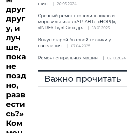
шин
20.03.2024
друг
Срочный ремонт холодильников и
друг
морозильников «АТЛАНТ», «НОРД»,
у, и
«INDESIT», «LG» и др.
18.01.2023
луч
Выкуп старой бытовой техники у
ше,
населения
07.04.2025
пока
Ремонт стиральных машин
02.10.2024
не
позд
Важно прочитать
но,
разв
ести
сь?»
Ком
мен