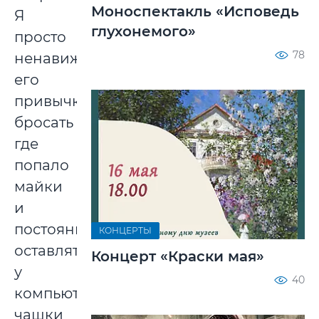
Моноспектакль «Исповедь
Я
глухонемого»
просто
78
ненавижу
его
привычку
бросать
где
попало
майки
и
постоянно
КОНЦЕРТЫ
оставлять
Концерт «Краски мая»
у
40
компьютера
чашки