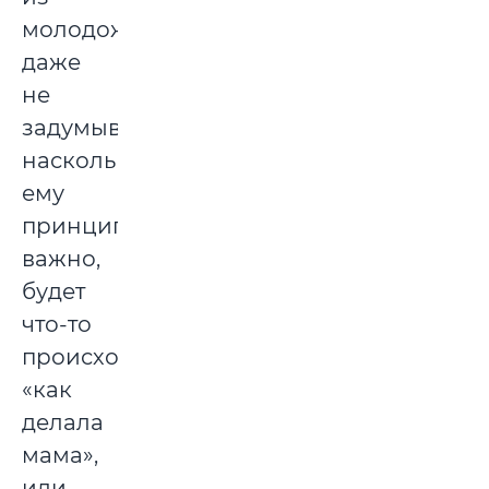
молодоженов
даже
не
задумывается,
насколько
ему
принципиально
важно,
будет
что-то
происходить
«как
делала
мама»,
или