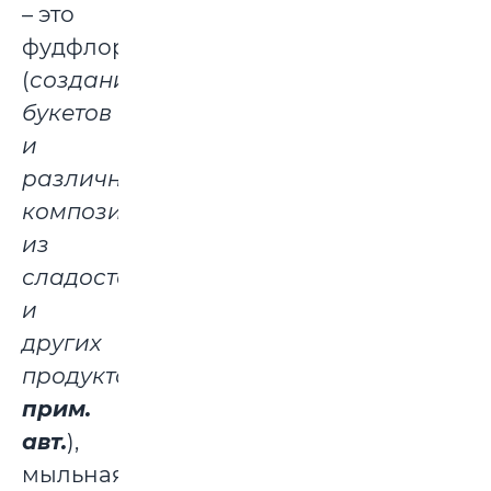
– это
фудфлористика
(
создание
букетов
и
различных
композиций
из
сладостей
и
других
продуктов,
прим.
авт.
),
мыльная