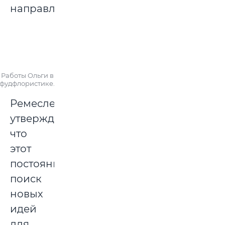
направления.
Работы Ольги в
фудфлористике.
Ремесленница
утверждает,
что
этот
постоянный
поиск
новых
идей
для