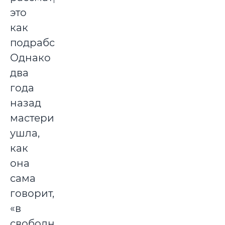
это
как
подработку.
Однако
два
года
назад
мастерица
ушла,
как
она
сама
говорит,
«в
свободное