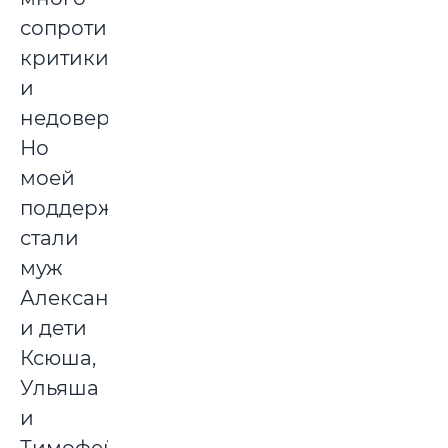
сопротивления,
критики
и
недоверия.
Но
моей
поддержкой
стали
муж
Александр
и дети
Ксюша,
Ульяша
и