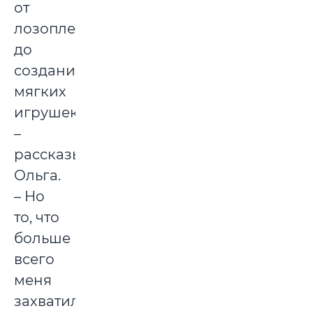
от
лозоплетения
до
создания
мягких
игрушек,
–
рассказывает
Ольга.
– Но
то, что
больше
всего
меня
захватило