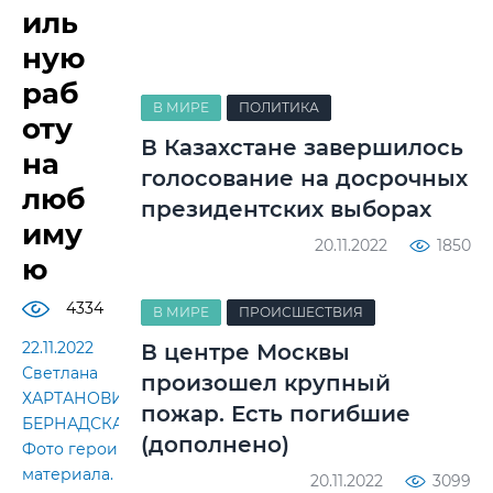
иль
ную
раб
В МИРЕ
ПОЛИТИКА
оту
В Казахстане завершилось
на
голосование на досрочных
люб
президентских выборах
иму
20.11.2022
1850
ю
4334
В МИРЕ
ПРОИСШЕСТВИЯ
22.11.2022
В центре Москвы
Светлана
произошел крупный
ХАРТАНОВИЧ-
пожар. Есть погибшие
БЕРНАДСКАЯ.
(дополнено)
Фото героини
материала.
20.11.2022
3099