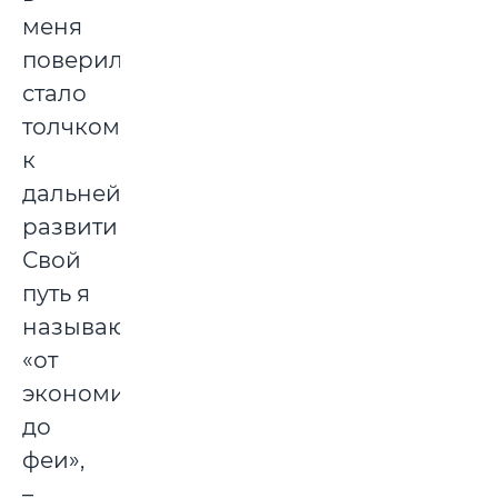
меня
поверили,
стало
толчком
к
дальнейшему
развитию.
Свой
путь я
называю
«от
экономиста
до
феи»,
–