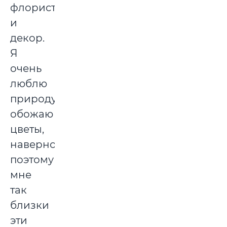
флористика
и
декор.
Я
очень
люблю
природу,
обожаю
цветы,
наверное,
поэтому
мне
так
близки
эти