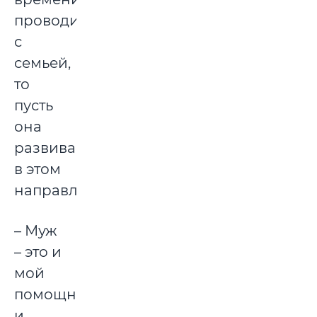
проводить
с
семьей,
то
пусть
она
развивается
в этом
направлении.
– Муж
– это и
мой
помощник,
и