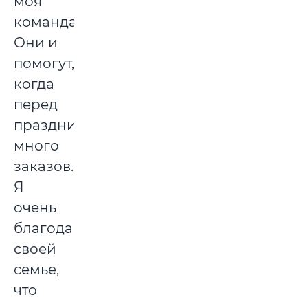
моя
команда.
Они и
помогут,
когда
перед
праздниками
много
заказов.
Я
очень
благодарна
своей
семье,
что