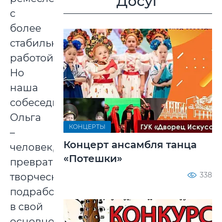
Досуг
с
более
стабильной
работой.
Но
наша
собеседница
Ольга
КОНЦЕРТЫ
–
Концерт ансамбля танца
человек,
«Потешки»
превративший
338
творческую
подработку
в свой
основной