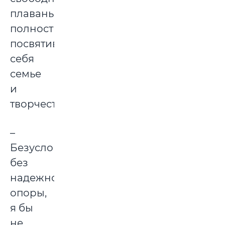
плаванье»,
полностью
посвятив
себя
семье
и
творчеству.
–
Безусловно,
без
надежной
опоры,
я бы
не