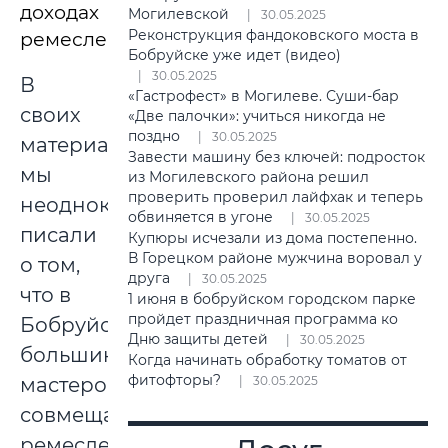
доходах
Могилевской
30.05.2025
Реконструкция фандоковского моста в
ремесленницы.
Бобруйске уже идет (видео)
30.05.2025
В
«Гастрофест» в Могилеве. Суши-бар
своих
«Две палочки»: учиться никогда не
поздно
30.05.2025
материалах
Завести машину без ключей: подросток
мы
из Могилевского района решил
проверить проверил лайфхак и теперь
неоднократно
обвиняется в угоне
30.05.2025
писали
Купюры исчезали из дома постепенно.
В Горецком районе мужчина воровал у
о том,
друга
30.05.2025
что в
1 июня в бобруйском городском парке
пройдет праздничная программа ко
Бобруйске
Дню защиты детей
30.05.2025
большинство
Когда начинать обработку томатов от
фитофторы?
мастеров
30.05.2025
совмещают
ремесленничество