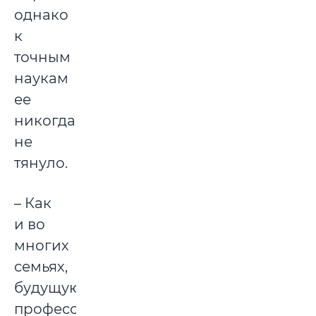
однако
к
точным
наукам
ее
никогда
не
тянуло.
– Как
и во
многих
семьях,
будущую
профессию