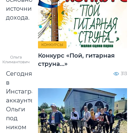
источник
дохода.
КОНКУРСЫ
Конкурс «Пой, гитарная
Ольга
Климантович
струна...»
Сегодня
313
в
Инстаграм-
аккаунте
Ольги
под
ником