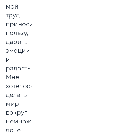
мой
труд
приносит
пользу,
дарить
эмоции
и
радость.
Мне
хотелось
делать
мир
вокруг
немножечко
ярче