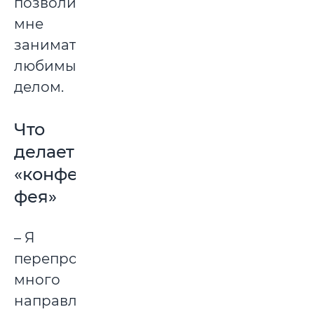
позволили
мне
заниматься
любимым
делом.
Что
делает
«конфетная
фея»
– Я
перепробовала
много
направлений