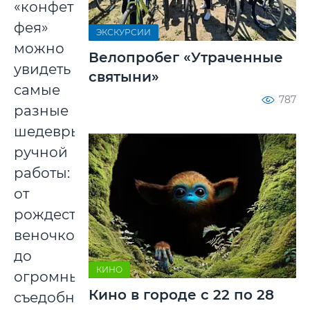
«конфетная
фея»
ЭКСКУРСИИ
можно
Велопробег «Утраченные
увидеть
святыни»
самые
787
разные
шедевры
ручной
работы:
от
рождественских
веночков,
до
КИНО
огромных
Кино в городе с 22 по 28
съедобных