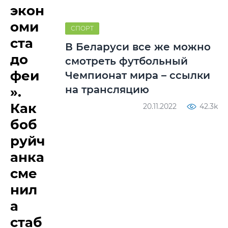
экон
оми
СПОРТ
ста
В Беларуси все же можно
до
смотреть футбольный
феи
Чемпионат мира – ссылки
на трансляцию
».
Как
20.11.2022
42.3k
боб
руйч
анка
сме
нил
а
стаб