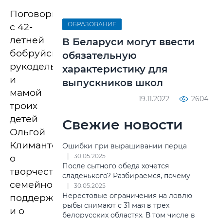
Поговорили
ОБРАЗОВАНИЕ
с 42-
летней
В Беларуси могут ввести
бобруйской
обязательную
рукодельницей
характеристику для
и
выпускников школ
мамой
19.11.2022
2604
троих
детей
Свежие новости
Ольгой
Климантович
Ошибки при выращивании перца
30.05.2025
о
После сытного обеда хочется
творчестве,
сладенького? Разбираемся, почему
семейной
30.05.2025
Нерестовые ограничения на ловлю
поддержке
рыбы снимают с 31 мая в трех
и о
белорусских областях. В том числе в