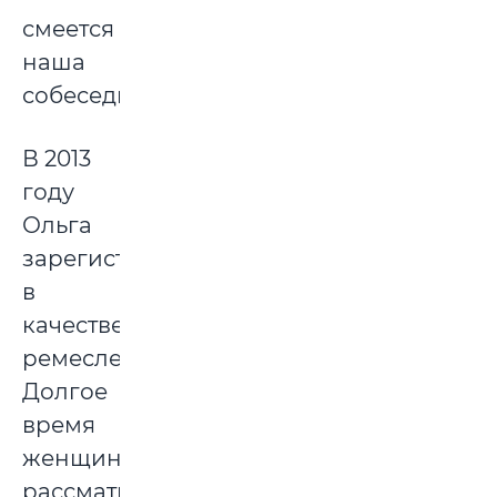
смеется
наша
собеседница.
В 2013
году
Ольга
зарегистрировалась
в
качестве
ремесленницы.
Долгое
время
женщина
рассматривала