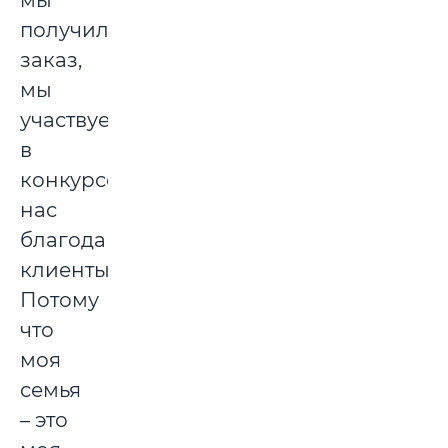
мы
получили
заказ,
мы
участвуем
в
конкурсе,
нас
благодарят
клиенты.
Потому
что
моя
семья
– это