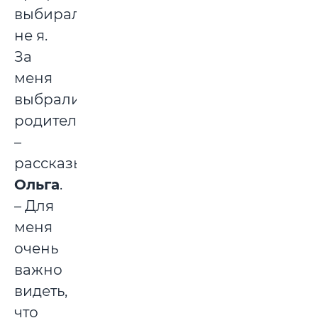
выбирала
не я.
За
меня
выбрали
родители,
–
рассказывает
Ольга
.
– Для
меня
очень
важно
видеть,
что