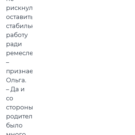
рискнула
оставить
стабильную
работу
ради
ремесленничества,
–
признается
Ольга.
– Да и
со
стороны
родителей
было
много