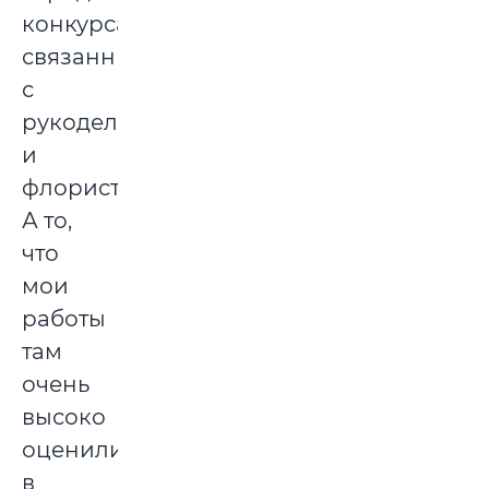
конкурсах,
связанных
с
рукоделием
и
флористикой.
А то,
что
мои
работы
там
очень
высоко
оценили,
в