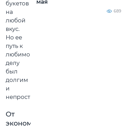
мая
букетов
на
689
любой
вкус.
Но ее
путь к
любимому
делу
был
долгим
и
непростым.
От
экономиста