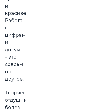
и
красивее.
Работа
с
цифрами
и
документами
– это
совсем
про
другое.
Творческой
отдушиной
более