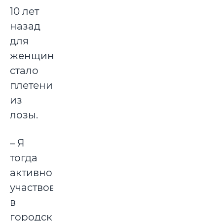
10 лет
назад
для
женщины
стало
плетение
из
лозы.
– Я
тогда
активно
участвовала
в
городских