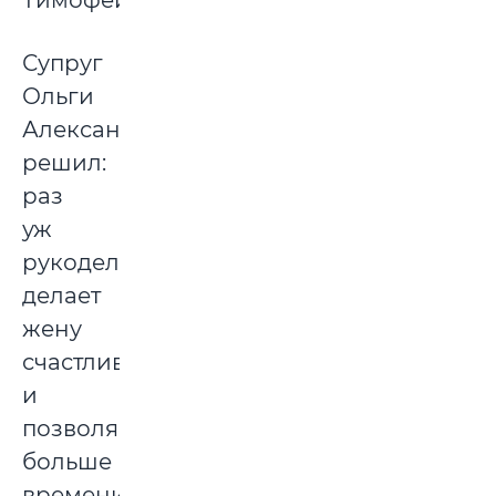
Тимофейка.
Супруг
Ольги
Александр
решил:
раз
уж
рукоделие
делает
жену
счастливой
и
позволяет
больше
времени