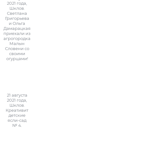
2021 года,
Шклов.
Светлана
Григорьева
и Ольга
Дамарацкая
приехали из
агрогородка
Малын
Словени со
своими
огурцами!
21 августа
2021 года,
Шклов.
Креативит
детские
ясли-сад
№ 4.