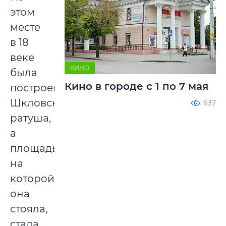
этом
месте
в 18
веке
КИНО
была
Кино в городе с 1 по 7 мая
построена
Шкловская
637
ратуша,
а
площадь,
на
которой
она
стояла,
стала