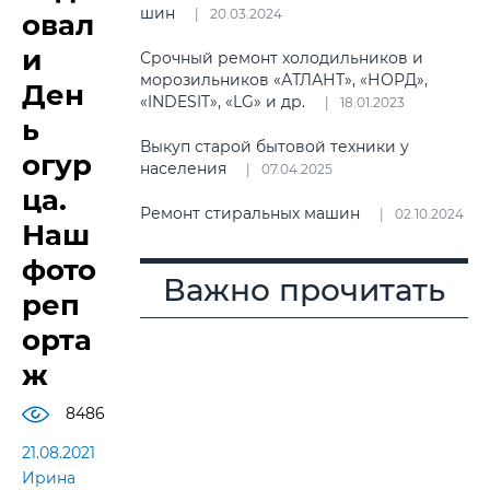
шин
20.03.2024
овал
и
Срочный ремонт холодильников и
морозильников «АТЛАНТ», «НОРД»,
Ден
«INDESIT», «LG» и др.
18.01.2023
ь
Выкуп старой бытовой техники у
огур
населения
07.04.2025
ца.
Ремонт стиральных машин
02.10.2024
Наш
фото
Важно прочитать
реп
орта
ж
8486
21.08.2021
Ирина