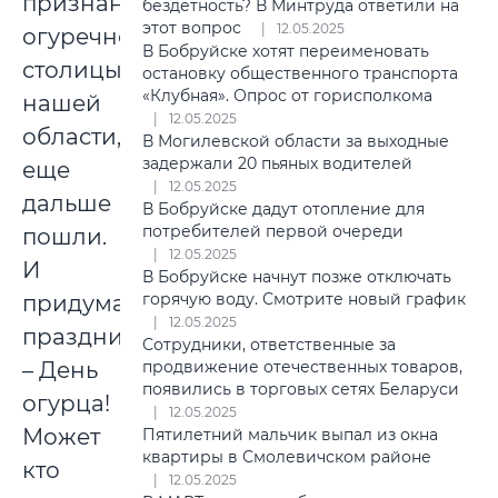
признанной
бездетность? В Минтруда ответили на
этот вопрос
12.05.2025
огуречной
В Бобруйске хотят переименовать
столицы
остановку общественного транспорта
«Клубная». Опрос от горисполкома
нашей
12.05.2025
области,
В Могилевской области за выходные
задержали 20 пьяных водителей
еще
12.05.2025
дальше
В Бобруйске дадут отопление для
потребителей первой очереди
пошли.
12.05.2025
И
В Бобруйске начнут позже отключать
горячую воду. Смотрите новый график
придумали
12.05.2025
праздник
Сотрудники, ответственные за
– День
продвижение отечественных товаров,
появились в торговых сетях Беларуси
огурца!
12.05.2025
Может
Пятилетний мальчик выпал из окна
квартиры в Смолевичском районе
кто
12.05.2025