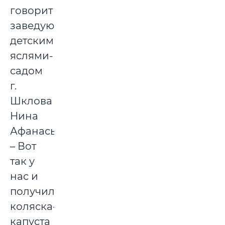
говорит
заведующая
детским
яслями-
садом
г.
Шклова
Нина
Афанасьева.
– Вот
так у
нас и
получились
коляска-
капуста