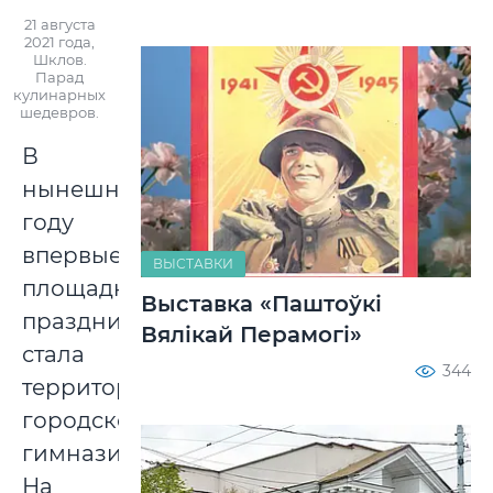
21 августа
2021 года,
Шклов.
Парад
кулинарных
шедевров.
В
нынешнем
году
впервые
ВЫСТАВКИ
площадкой
Выставка «Паштоўкі
праздника
Вялікай Перамогі»
стала
344
территория
городской
гимназии.
На