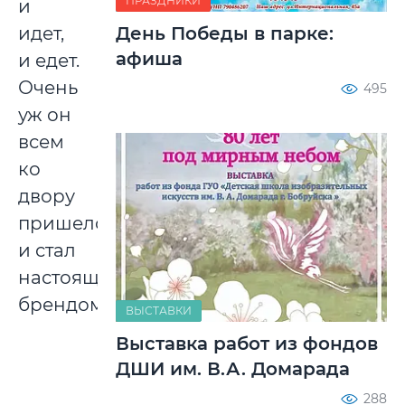
ПРАЗДНИКИ
и
День Победы в парке:
идет,
афиша
и едет.
Очень
495
уж он
всем
ко
двору
пришелся
и стал
настоящим
брендом.
ВЫСТАВКИ
Выставка работ из фондов
ДШИ им. В.А. Домарада
288