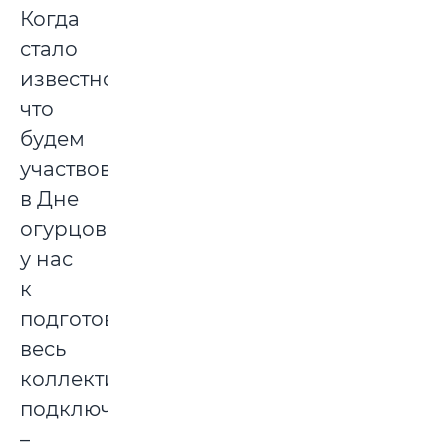
Когда
стало
известно,
что
будем
участвовать
в Дне
огурцов,
у нас
к
подготовке
весь
коллектив
подключился,
–