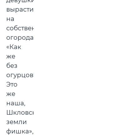
девушки
вырастили
на
собственных
огородах.
«Как
же
без
огурцов?
Это
же
наша,
Шкловской
земли
фишка»,