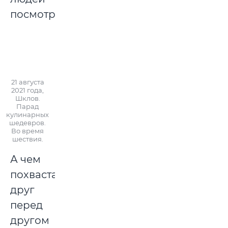
посмотреть.
21 августа
2021 года,
Шклов.
Парад
кулинарных
шедевров.
Во время
шествия.
А чем
похвастаться
друг
перед
другом