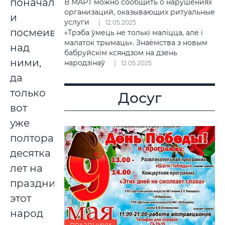
поначалу
В МАРТ можно сообщить о нарушениях
организаций, оказывающих ритуальные
и
услуги
12.05.2025
посмеивался
«Трэба ўмець не толькі маліцца, але і
малаток трымаць». Знаёмства з новым
над
бабруйскім ксяндзом на дзень
ними,
народзінаў
12.05.2025
да
только
Досуг
вот
уже
полтора
десятка
лет на
праздник
этот
народ