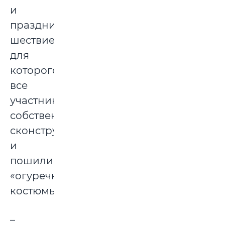
и
праздничное
шествие,
для
которого
все
участники
собственноручно
сконструировали
и
пошили
«огуречные»
костюмы.
–