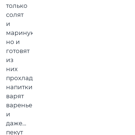
только
солят
и
маринуют,
но и
готовят
из
них
прохладительные
напитки,
варят
варенье
и
даже…
пекут