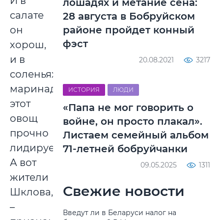
И в
лошадях и метание сена:
салате
28 августа в Бобруйском
он
районе пройдет конный
фэст
хорош,
и в
20.08.2021
3217
соленьях-
маринадах
ИСТОРИЯ
ЛЮДИ
этот
«Папа не мог говорить о
овощ
войне, он просто плакал».
прочно
Листаем семейный альбом
лидирует.
71-летней бобруйчанки
А вот
09.05.2025
1311
жители
Свежие новости
Шклова,
–
Введут ли в Беларуси налог на