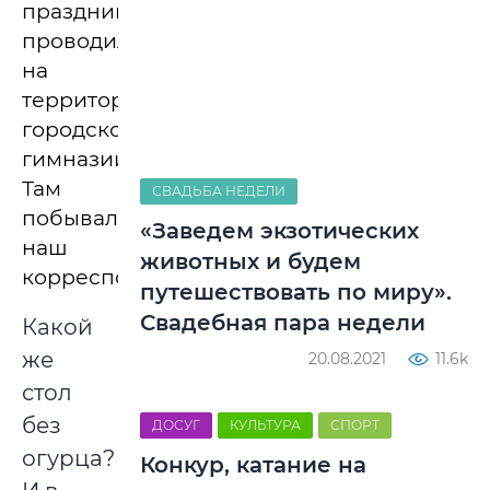
праздник
проводился
на
территории
городской
гимназии.
Там
СВАДЬБА НЕДЕЛИ
побывал
«Заведем экзотических
наш
животных и будем
корреспондент.
путешествовать по миру».
Свадебная пара недели
Какой
же
20.08.2021
11.6k
стол
без
ДОСУГ
КУЛЬТУРА
СПОРТ
огурца?
Конкур, катание на