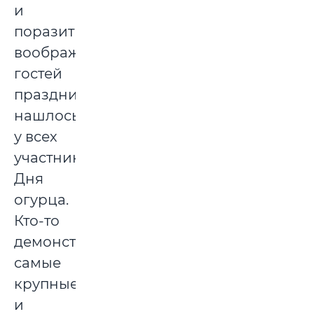
и
поразить
воображение
гостей
праздника,
нашлось
у всех
участников
Дня
огурца.
Кто-то
демонстрировал
самые
крупные
и