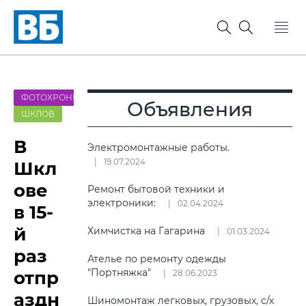
ФОТОХРОНИКА
Объявления
ШКЛОВ
В
Электромонтажные работы.
19.07.2024
Шкл
ове
Ремонт бытовой техники и
электроники:
02.04.2024
в 15-
й
Химчистка на Гагарина
01.03.2024
раз
Ателье по ремонту одежды
"Портняжка"
отпр
28.06.2023
аздн
Шиномонтаж легковых, грузовых, с/х