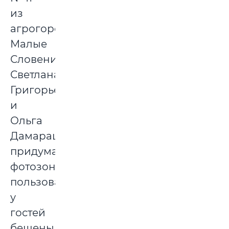
из
агрогородка
Малые
Словени
Светлана
Григорьева
и
Ольга
Дамарацкая
придумали
фотозону,
пользовавшуюся
у
гостей
бешеным