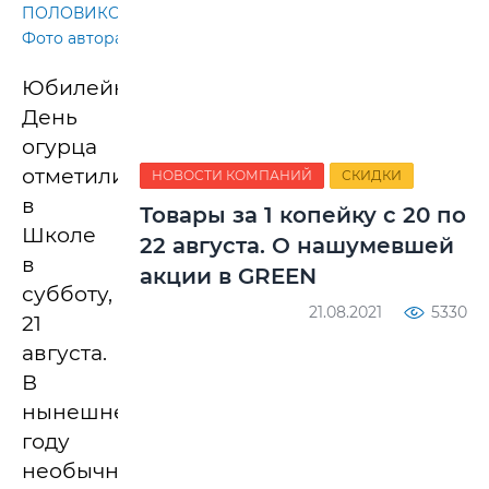
ПОЛОВИКОВА.
Фото автора
Юбилейный
День
огурца
отметили
НОВОСТИ КОМПАНИЙ
СКИДКИ
в
Товары за 1 копейку с 20 по
Школе
22 августа. О нашумевшей
в
акции в GREEN
субботу,
21.08.2021
5330
21
августа.
В
нынешнем
году
необычный