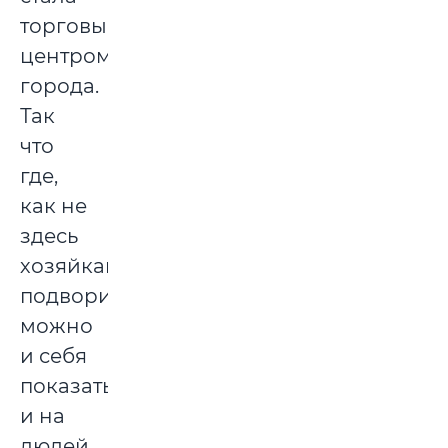
торговым
центром
города.
Так
что
где,
как не
здесь
хозяйкам
подворий
можно
и себя
показать,
и на
людей