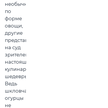
необычные
по
форме
овощи,
другие
представили
на суд
зрителей
настоящие
кулинарные
шедевры.
Ведь
шкловчане
огурцы
не