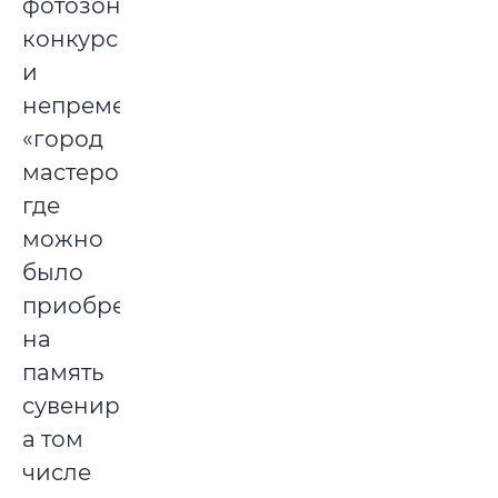
фотозоны,
конкурсы
и
непременный
«город
мастеров»,
где
можно
было
приобрести
на
память
сувениры,
а том
числе