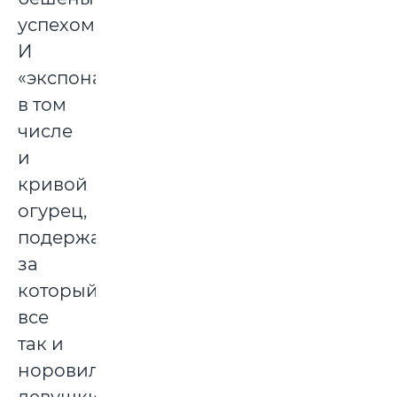
успехом!
И
«экспонаты»,
в том
числе
и
кривой
огурец,
подержаться
за
который
все
так и
норовили,