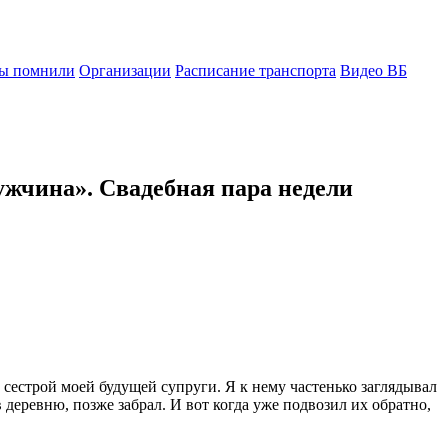
ы помнили
Организации
Расписание транспорта
Видео ВБ
мужчина». Свадебная пара недели
сестрой моей будущей супруги. Я к нему частенько заглядывал
в деревню, позже забрал. И вот когда уже подвозил их обратно,