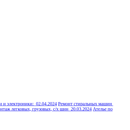
и и электроники:
02.04.2024
Ремонт стиральных машин
таж легковых, грузовых, с/х шин
20.03.2024
Ателье по