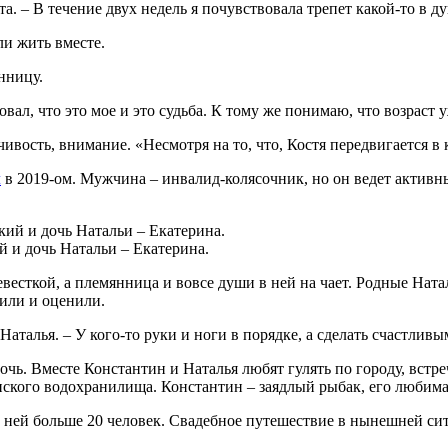
та. – В течение двух недель я почувствовала трепет какой-то в д
ли жить вместе.
нницу.
вал, что это мое и это судьба. К тому же понимаю, что возраст у
чивость, внимание. «Несмотря на то, что, Костя передвигается в
л
в 2019-ом. Мужчина – инвалид-колясочник, но он ведет активны
и дочь Натальи – Екатерина.
евесткой, а племянница и вовсе души в ней на чает. Родные Нат
били и оценили.
Наталья. – У кого-то руки и ноги в порядке, а сделать счастливы
очь. Вместе Константин и Наталья любят гулять по городу, встре
нского водохранилища. Константин – заядлый рыбак, его любима
ей больше 20 человек. Свадебное путешествие в нынешней ситу