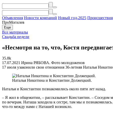
Объявления
Новости компаний
Новый год-2025
Происшествия
ПроМогилев
Еще
Все материалы
Свадьба недели
«Несмотря на то, что, Костя передвига
35.8k
17.07.2021
Ирина РЯБОВА. Фото молодоженов
17 июля узаконили свои отношения 36-летняя Наталья Никити
Наталья Никитина и Константин Должецкий.
Наталья и Константин познакомились около пяти лет назад.
– Я жил в общежитии, – рассказывает Константин. – Соседом м
по вечерам. Наташа заходила к сестре, там мы и познакомилась.
что-то между нами с Наташей возникло.