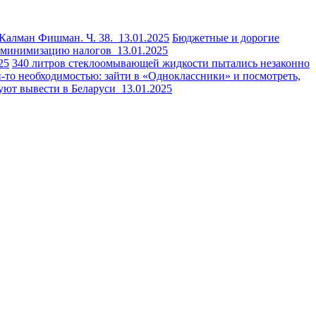
и Калман Фишман. Ч. 38.
13.01.2025
Бюджетные и дорогие
за минимизацию налогов
13.01.2025
25
340 литров стеклоомывающей жидкости пытались незаконно
й-то необходимостью: зайти в «Одноклассники» и посмотреть,
уют вывести в Беларуси
13.01.2025