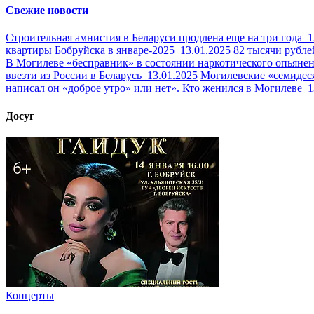
Свежие новости
Строительная амнистия в Беларуси продлена еще на три года
1
квартиры Бобруйска в январе-2025
13.01.2025
82 тысячи рубле
В Могилеве «бесправник» в состоянии наркотического опьяне
ввезти из России в Беларусь
13.01.2025
Могилевские «семидес
написал он «доброе утро» или нет». Кто женился в Могилеве
1
Досуг
Концерты