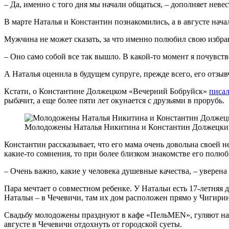
– Да, именно с того дня мы начали общаться, – дополняет невес
В марте Наталья и Константин познакомились, а в августе нача
Мужчина не может сказать, за что именно полюбил свою избра
– Оно само собой все так вышло. В какой-то момент я почувство
А Наталья оценила в будущем супруге, прежде всего, его отзыв
Кстати, о Константине Должецком «Вечерний Бобруйск»
писа
рыбачит, а еще более пяти лет окунается с друзьями в прорубь.
Молодожены Наталья Никитина и Константин Должецкий 
Константин рассказывает, что его мама очень довольна своей н
какие-то сомнения, то при более близком знакомстве его полю
– Очень важно, какие у человека душевные качества, – уверена 
Пара мечтает о совместном ребенке. У Натальи есть 17-летняя д
Натальи – в Чечевичи, там их дом расположен прямо у Чигири
Свадьбу молодожены празднуют в кафе «ПельMEN», гуляют на н
августе в Чечевичи отдохнуть от городской суеты.