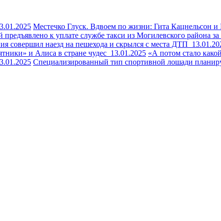
3.01.2025
Местечко Глуск. Вдвоем по жизни: Гита Кацнельсон 
й предъявлено к уплате службе такси из Могилевского района 
ния совершил наезд на пешехода и скрылся с места ДТП
13.01.20
ятники» и Алиса в стране чудес
13.01.2025
«А потом стало како
3.01.2025
Специализированный тип спортивной лошади планир