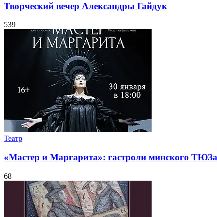
Творческий вечер Александры Гайдук
539
Театр
«Мастер и Маргарита»: гастроли минского ТЮЗ
68