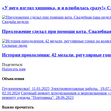
«У него взгляд хищника, и я влюбилась сразу!» 
Свадьба недели
Предложение сделал при помощи кота. Свадебная
Сильные люди
История преодоления: 42 медали, регулярные гон
Поделиться:
Написать нам
Объявления
Грузоперевозки!
11.01.2025
Электромонтажные работы.
19.07
02.10.2024
Срочный ремонт холодильников и морозильников 
ремонту одежды "Портняжка"
28.06.2023
Важно прочитать