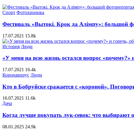
Спорт
Фотохроника
Фестиваль «Вытокі. Крок да Алiмпу»: большой ф
17.07.2021
15.8k
История
Люди
«У меня на всю жизнь остался вопрос «почему?» и
17.07.2021
16.4k
Коронавирус
Люди
Кто в Бобруйске сражается с «короной». Поговор
16.07.2021
11.6k
Дача
Когда лучше покупать лук-севок: что выбирают
08.01.2025
24.9k