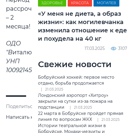
ЗДОРОВЬЕ
КРАСОТА
МОГИЛЕВ
рассрочки
«У меня не диета, а образ
– 2
жизни»: как могилевчанка
месяца!
изменила отношение к еде
и похудела на 40 кг
ОДО
17.03.2025
3107
"В
италюр
"
УНП
Свежие новости
100921458
Бобруйский хоккей: первое место
отдано, борьба продолжается
21.03.2025
Лондонский аэропорт «Хитроу»
закрыли на сутки из-за пожара на
Поделиться:
подстанции
21.03.2025
22 марта в Бобруйске пройдет прямая
Написать нам
линия по вопросам ЖКХ
21.03.2025
Истории театральной жизни в
Бобруйске. Монахи-иезуиты и