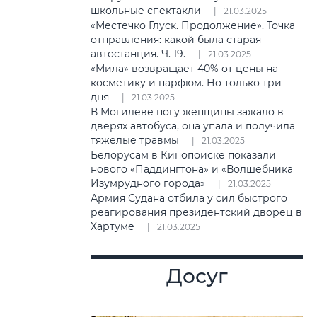
школьные спектакли
21.03.2025
«Местечко Глуск. Продолжение». Точка
отправления: какой была старая
автостанция. Ч. 19.
21.03.2025
«Мила» возвращает 40% от цены на
косметику и парфюм. Но только три
дня
21.03.2025
В Могилеве ногу женщины зажало в
дверях автобуса, она упала и получила
тяжелые травмы
21.03.2025
Белорусам в Кинопоиске показали
нового «Паддингтона» и «Волшебника
Изумрудного города»
21.03.2025
Армия Судана отбила у сил быстрого
реагирования президентский дворец в
Хартуме
21.03.2025
Досуг