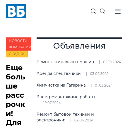
НОВОСТИ
Объявления
КОМПАНИЙ
СКИДКИ
Ремонт стиральных машин
02.10.2024
Еще
Аренда спецтехники
03.02.2025
боль
ше
Химчистка на Гагарина
01.03.2024
расс
Электромонтажные работы.
рочк
19.07.2024
и!
Ремонт бытовой техники и
электроники:
Для
02.04.2024