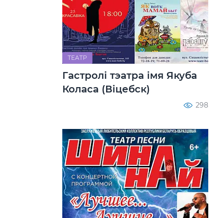
ТЕАТР
Гастролі тэатра імя Якуба
Коласа (Віцебск)
298