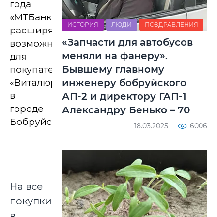
года
«МТБанк»
ИСТОРИЯ
ЛЮДИ
ПОЗДРАВЛЕНИЯ
расширяет
«Запчасти для автобусов
возможности
меняли на фанеру».
для
Бывшему главному
покупателей
инженеру бобруйского
«Виталюр»
в
АП-2 и директору ГАП-1
городе
Александру Бенько – 70
Бобруйске.
18.03.2025
6006
На все
покупки
в