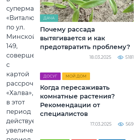
супермаркете
«Виталюр»
ДАЧА
по ул.
Почему рассада
Минской,
вытягивается и как
149,
предотвратить проблему?
совершенные
18.03.2025
5181
с
картой
ДОСУГ
МОЙ ДОМ
рассрочки
Когда пересаживать
«Халва»,
комнатные растения?
в этот
Рекомендации от
период
специалистов
действует
17.03.2025
569
увеличенный
период