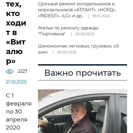
тех,
Срочный ремонт холодильников и
морозильников «АТЛАНТ», «НОРД»,
кто
«INDESIT», «LG» и др.
18.01.2023
ходи
Ателье по ремонту одежды
т в
"Портняжка"
28.06.2023
«Вит
Шиномонтаж легковых, грузовых, с/х
алю
шин
20.03.2024
р»
Важно прочитать
2227
21.02.2020
С 1
февраля
по 30
апреля
2020