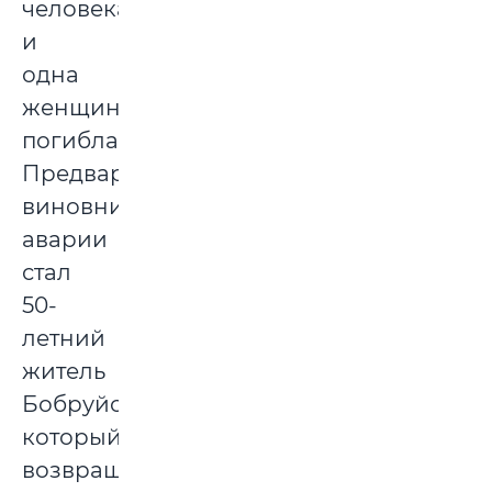
человека
и
одна
женщина
погибла.
Предварительно,
виновником
аварии
стал
50-
летний
житель
Бобруйска,
который
возвращался