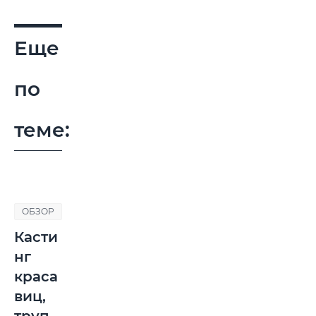
Еще
по
теме:
ОБЗОР
Касти
нг
краса
виц,