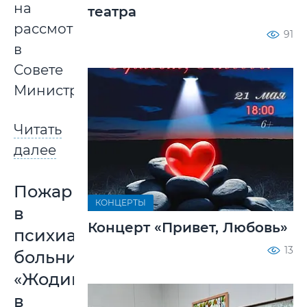
на
театра
рассмотрении
91
в
Совете
Министров.
Читать
далее
Пожар
КОНЦЕРТЫ
в
Концерт «Привет, Любовь»
психиатрической
13
больнице
«Жодишки»
в