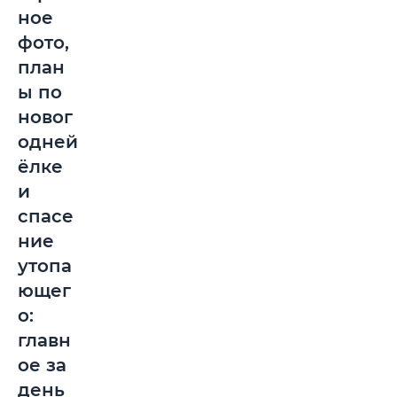
ное
фото,
план
ы по
новог
одней
ёлке
и
спасе
ние
утопа
ющег
о:
главн
ое за
день