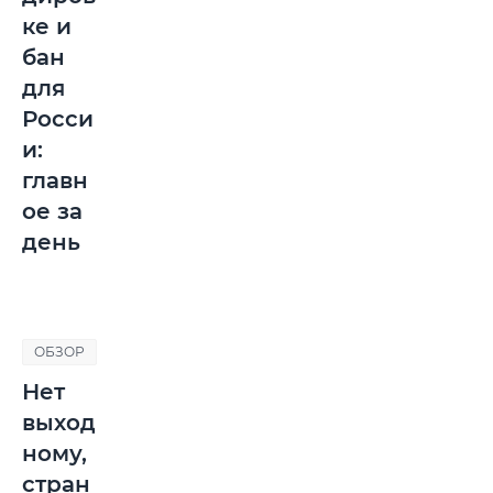
ке и
бан
для
Росси
и:
главн
ое за
день
ОБЗОР
Нет
выход
ному,
стран