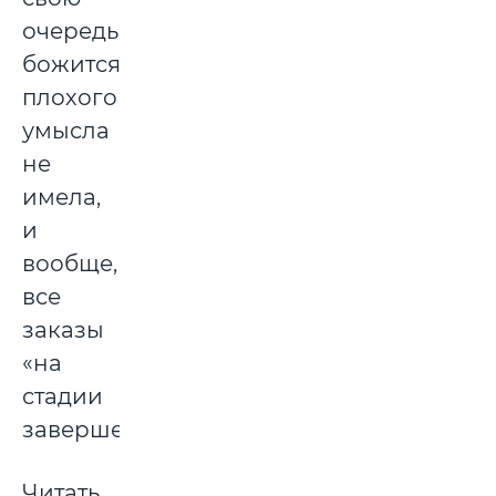
очередь,
божится:
плохого
умысла
не
имела,
и
вообще,
все
заказы
«на
стадии
завершения».
Читать