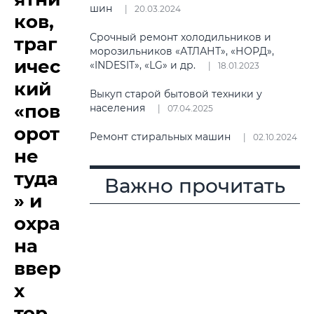
шин
20.03.2024
ков,
Срочный ремонт холодильников и
траг
морозильников «АТЛАНТ», «НОРД»,
ичес
«INDESIT», «LG» и др.
18.01.2023
кий
Выкуп старой бытовой техники у
«пов
населения
07.04.2025
орот
Ремонт стиральных машин
02.10.2024
не
туда
Важно прочитать
» и
охра
на
ввер
х
тор