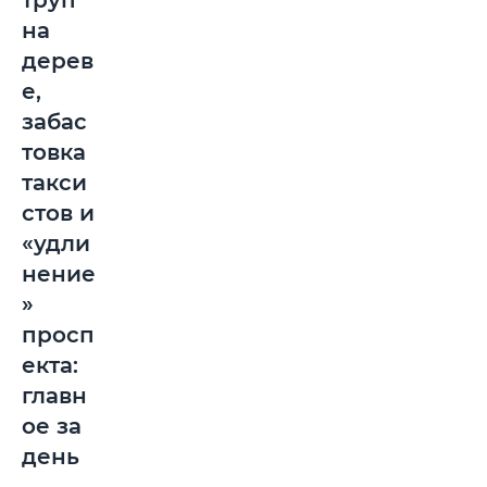
труп
на
дерев
е,
забас
товка
такси
стов и
«удли
нение
»
просп
екта:
главн
ое за
день