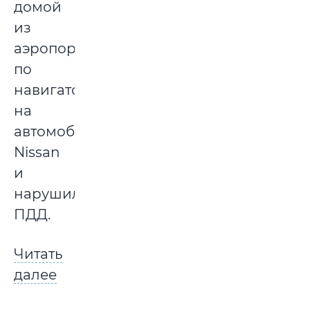
домой
из
аэропорта
по
навигатору
на
автомобиле
Nissan
и
нарушил
ПДД.
Читать
далее