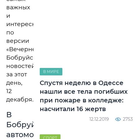
важных
и
интересных,
по
версии
«Вечернего
Бобруйска»,
новостей
В МИРЕ
за этот
день,
Спустя неделю в Одессе
12
нашли все тела погибших
декабря.
при пожаре в колледже:
насчитали 16 жертв
В
12.12.2019
2753
Бобруйске
автомобиль
СПОРТ