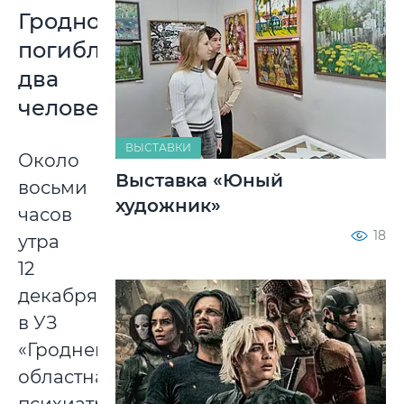
Гродно:
погибли
два
человека
ВЫСТАВКИ
Около
Выставка «Юный
восьми
художник»
часов
18
утра
12
декабря
в УЗ
«Гродненская
областная