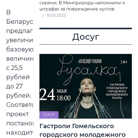
сирени. В Минприроды напомнили о
штрафах за повреждение кустов
В
19.05.2025
Беларуси
предлагается
Досуг
увеличить
базовую
величину
с 25,5
рублей
до 27
рублей.
Соответствующий
проект
ТЕАТР
постановления
Гастроли Гомельского
находится
городского молодежного