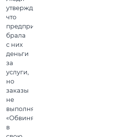
утверждают,
что
предпринимательница
брала
с них
деньги
за
услуги,
но
заказы
не
выполняла.
«Обвиняемая»,
в
свою