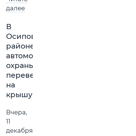
далее
В
Осиповичском
районе
автомобиль
охраны
перевернулся
на
крышу
Вчера,
11
декабря,