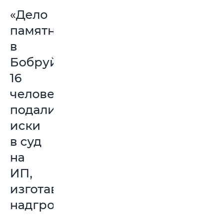
«Дело
памятников»:
в
Бобруйске
16
человек
подали
иски
в суд
на
ИП,
изготавливающую
надгробья