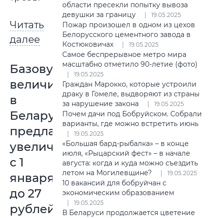
области пресекли попытку вывоза
девушки за границу
19.05.2025
Читать
Пожар произошел в одном из цехов
Белорусского цементного завода в
далее
Костюковичах
19.05.2025
Самое беспрерывное метро мира
масштабно отметило 90-летие (фото)
Базовую
19.05.2025
величину
Граждан Марокко, которые устроили
драку в Гомеле, выдворяют из страны
в
за нарушение закона
19.05.2025
Беларуси
Почем дачи под Бобруйском. Собрали
варианты, где можно встретить июнь
предлагают
19.05.2025
«Большая бард-рыбалка» – в конце
увеличить
июля, «Рыцарский фест» – в начале
с 1
августа: когда и куда можно съездить
летом на Могилевщине?
19.05.2025
января
10 вакансий для бобруйчан с
до 27
экономическим образованием
19.05.2025
рублей
В Беларуси продолжается цветение