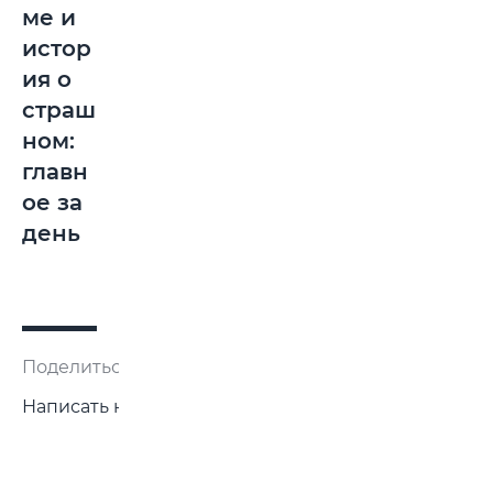
ме и
истор
ия о
страш
ном:
главн
ое за
день
Поделиться:
Написать нам