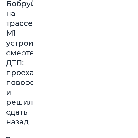
Бобруйчанин
на
трассе
М1
устроил
смертельное
ДТП:
проехал
поворот
и
решил
сдать
назад