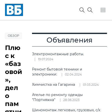
ОБЗОР
Объявления
Плю
с к
Электромонтажные работы.
19.07.2024
«баз
Ремонт бытовой техники и
овой
электроники:
02.04.2024
»,
Химчистка на Гагарина
01.03.2024
дел
о
Ателье по ремонту одежды
"Портняжка"
28.06.2023
пам
ятни
Шиномонтаж легковых, грузовых, с/х