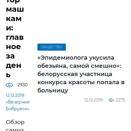
маш
кам
и:
глав
ное
ОБЩЕСТВО
за
«Эпидемиолога укусила
ден
обезьяна, самой смешно»:
ь
белорусская участница
конкурса красоты попала в
2930
больницу
12.12.2019
12.12.2019
2275
«Вечерний
Бобруйск».
Обзор
самых