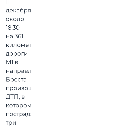
11
декабря
около
18.30
на 361
километре
дороги
М1 в
направлении
Бреста
произошло
ДТП, в
котором
пострадали
три