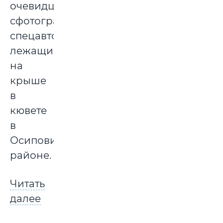
очевидцы
сфотографировали
спецавтомобиль,
лежащий
на
крыше
в
кювете
в
Осиповичском
районе.
Читать
далее