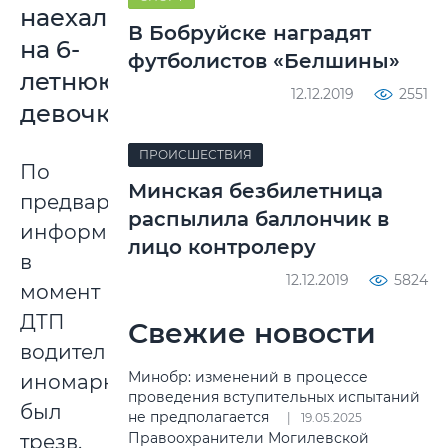
наехал
В Бобруйске наградят
на 6-
футболистов «Белшины»
летнюю
12.12.2019
2551
девочку
ПРОИСШЕСТВИЯ
По
Минская безбилетница
предварительной
распылила баллончик в
информации
лицо контролеру
в
12.12.2019
5824
момент
ДТП
Свежие новости
водитель
Минобр: изменений в процессе
иномарки
проведения вступительных испытаний
был
не предполагается
19.05.2025
Правоохранители Могилевской
трезв.