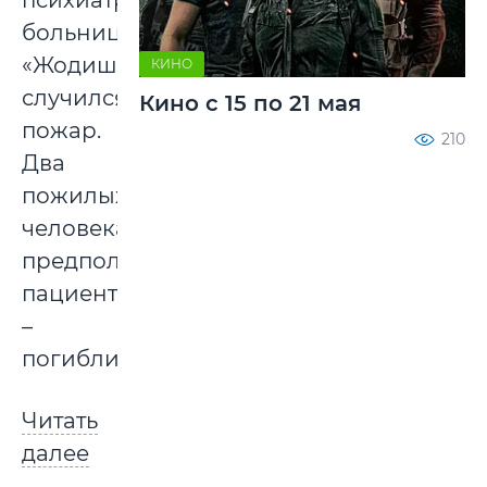
психиатрическая
больница
«Жодишки»
КИНО
случился
Кино с 15 по 21 мая
пожар.
210
Два
пожилых
человека,
предположительно,
пациенты
–
погибли.
Читать
далее