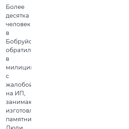
Более
десятка
человек
в
Бобруйске
обратились
в
милицию
с
жалобой
на ИП,
занимающуюся
изготовлением
памятников.
Люди