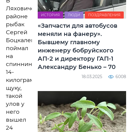
В
Ляховичском
ИСТОРИЯ
ЛЮДИ
ПОЗДРАВЛЕНИЯ
районе
рыбак
«Запчасти для автобусов
Сергей
меняли на фанеру».
Боцкалевич
Бывшему главному
поймал
инженеру бобруйского
на
АП-2 и директору ГАП-1
спиннинг
Александру Бенько – 70
14-
18.03.2025
6008
килограммовую
щуку,
такой
улов у
него
вышел
24