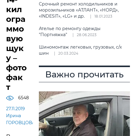
Срочный ремонт холодильников и
кил
морозильников «АТЛАНТ», «НОРД»,
«INDESIT», «LG» и др.
18.01.2023
огра
ммо
Ателье по ремонту одежды
"Портняжка"
28.06.2023
вую
щук
Шиномонтаж легковых, грузовых, с/х
шин
20.03.2024
у –
фото
Важно прочитать
фак
т
6548
27.11.2019
Ирина
ГОРОВЦОВА