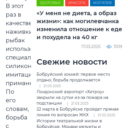
ЗДОРОВЬЕ
КРАСОТА
МОГИЛЕВ
В этот
«У меня не диета, а образ
раз в
жизни»: как могилевчанка
качестве
изменила отношение к еде
наживки
и похудела на 40 кг
рыбак
17.03.2025
3109
использовал
специальную
Свежие новости
силиконовую
имитацию
Бобруйский хоккей: первое место
отдано, борьба продолжается
приманки.
21.03.2025
По
Лондонский аэропорт «Хитроу»
закрыли на сутки из-за пожара на
его
подстанции
21.03.2025
словам,
22 марта в Бобруйске пройдет прямая
линия по вопросам ЖКХ
21.03.2025
борьба
Истории театральной жизни в
с
Бобруйске. Монахи-иезуиты и