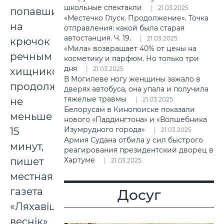
школьные спектакли
21.03.2025
попавшимся
«Местечко Глуск. Продолжение». Точка
на
отправления: какой была старая
автостанция. Ч. 19.
21.03.2025
крючок
«Мила» возвращает 40% от цены на
речным
косметику и парфюм. Но только три
дня
21.03.2025
хищником
В Могилеве ногу женщины зажало в
продолжалась
дверях автобуса, она упала и получила
тяжелые травмы
не
21.03.2025
Белорусам в Кинопоиске показали
меньше
нового «Паддингтона» и «Волшебника
Изумрудного города»
15
21.03.2025
Армия Судана отбила у сил быстрого
минут,
реагирования президентский дворец в
пишет
Хартуме
21.03.2025
местная
газета
Досуг
«Ляхавіцкі
веснік».