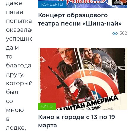
даже
КОНЦЕРТЫ
пятая
Концерт образцового
попытка
театра песни «Шина-най»
оказалась
362
успешной,
да и
то
благодаря
другу,
который
был
со
КИНО
мною
Кино в городе с 13 по 19
в
марта
лодке,