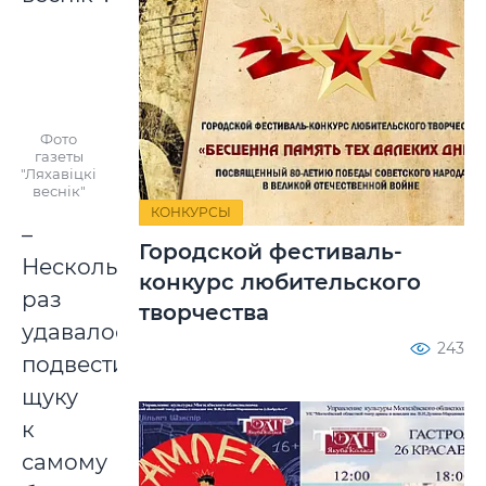
Фото
газеты
"Ляхавіцкi
веснік"
КОНКУРСЫ
–
Городской фестиваль-
Несколько
конкурс любительского
раз
творчества
удавалось
243
подвести
щуку
к
самому