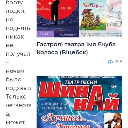
борту
лодки,
но
поднять
ТЕАТР
никак
Гастролі тэатра імя Якуба
не
Коласа (Віцебск)
получалось
–
298
нечем
было
подхватить.
Только
четвертая,
а,
может,