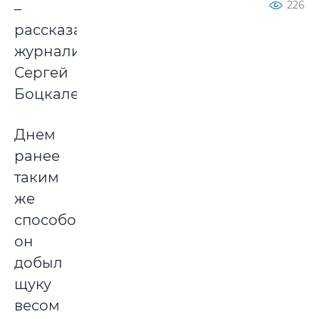
226
–
рассказал
журналистам
Сергей
Боцкалевич.
Днем
ранее
таким
же
способом
он
добыл
щуку
весом