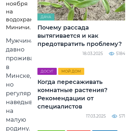
ноября
на
ДАЧА
водохранилище
Миничи.
Почему рассада
вытягивается и как
Мужчина
предотвратить проблему?
давно
18.03.2025
5184
проживает
в
ДОСУГ
МОЙ ДОМ
Минске,
Когда пересаживать
но
комнатные растения?
регулярно
Рекомендации от
наведывается
специалистов
на
17.03.2025
571
малую
родину.