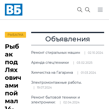
РЫБАЛКА
Объявления
Рыб
ак
Ремонт стиральных машин
02.10.2024
под
Аренда спецтехники
03.02.2025
Лях
Химчистка на Гагарина
01.03.2024
ович
Электромонтажные работы.
ами
19.07.2024
пой
Ремонт бытовой техники и
мал
электроники:
02.04.2024
14-