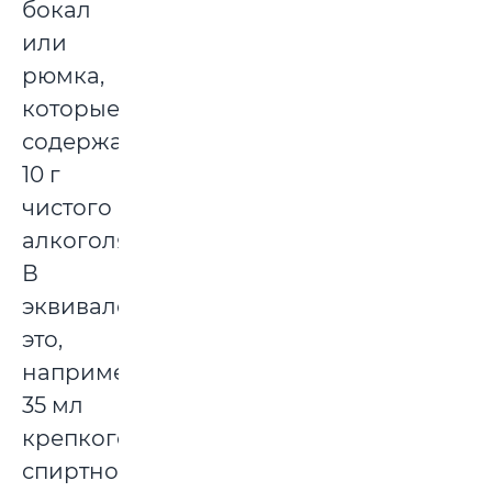
бокал
или
рюмка,
которые
содержат
10 г
чистого
алкоголя.
В
эквиваленте
это,
например,
35 мл
крепкого
спиртного