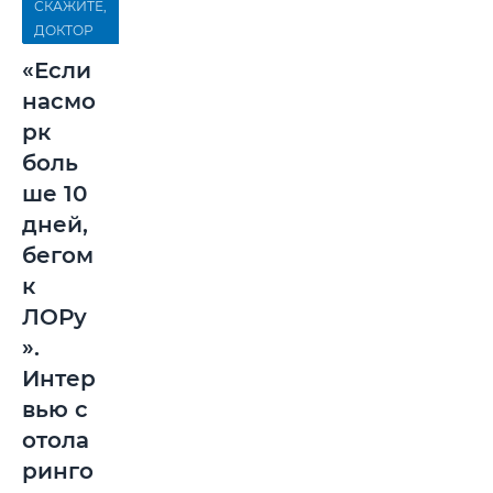
СКАЖИТЕ,
ДОКТОР
«Если
насмо
рк
боль
ше 10
дней,
бегом
к
ЛОРу
».
Интер
вью с
отола
ринго