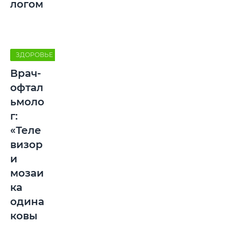
логом
ЗДОРОВЬЕ
Врач-
офтал
ьмоло
г:
«Теле
визор
и
мозаи
ка
одина
ковы