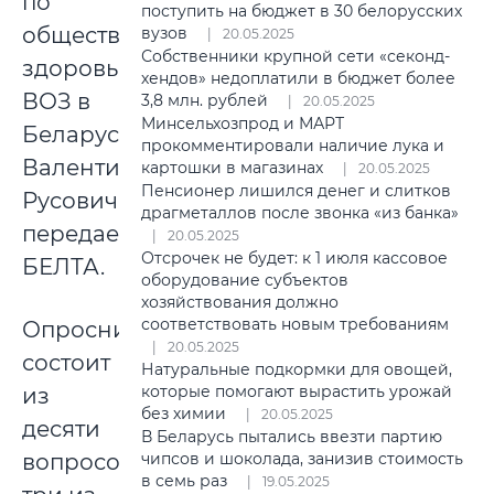
по
поступить на бюджет в 30 белорусских
общественному
вузов
20.05.2025
Собственники крупной сети «секонд-
здоровью
хендов» недоплатили в бюджет более
ВОЗ в
3,8 млн. рублей
20.05.2025
Минсельхозпрод и МАРТ
Беларуси
прокомментировали наличие лука и
Валентин
картошки в магазинах
20.05.2025
Пенсионер лишился денег и слитков
Русович,
драгметаллов после звонка «из банка»
передает
20.05.2025
Отсрочек не будет: к 1 июля кассовое
БЕЛТА.
оборудование субъектов
хозяйствования должно
соответствовать новым требованиям
Опросник
20.05.2025
состоит
Натуральные подкормки для овощей,
которые помогают вырастить урожай
из
без химии
20.05.2025
десяти
В Беларусь пытались ввезти партию
вопросов,
чипсов и шоколада, занизив стоимость
в семь раз
19.05.2025