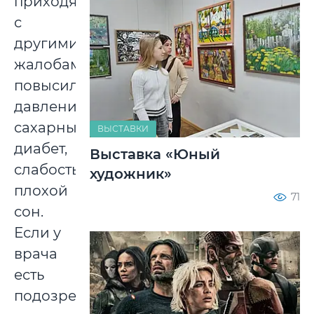
приходят
с
другими
жалобами:
повысилось
давление,
сахарный
ВЫСТАВКИ
диабет,
Выставка «Юный
слабость,
художник»
плохой
71
сон.
Если у
врача
есть
подозрение,