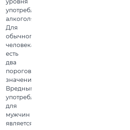
уровня
употребления
алкоголя.
Для
обычного
человека
есть
два
пороговых
значения.
Вредным
употреблением
для
мужчин
является