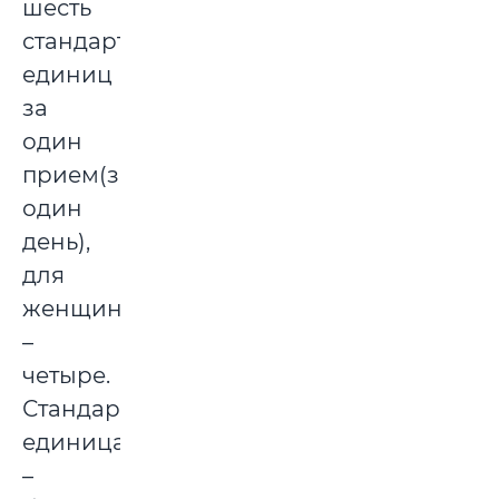
шесть
стандартных
единиц
за
один
прием(за
один
день),
для
женщин
–
четыре.
Стандартная
единица
–