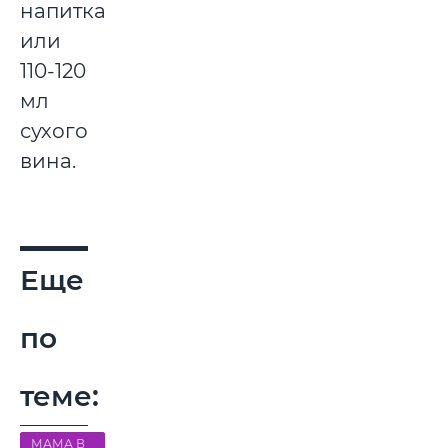
напитка
или
110-120
мл
сухого
вина.
Еще
по
теме:
МАМА В