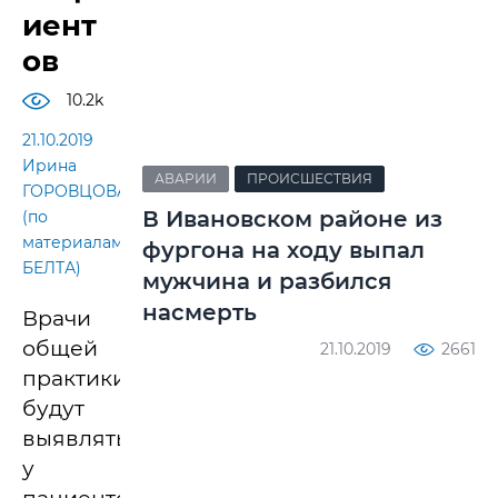
иент
ов
10.2k
21.10.2019
Ирина
АВАРИИ
ПРОИСШЕСТВИЯ
ГОРОВЦОВА
В Ивановском районе из
(по
материалам
фургона на ходу выпал
БЕЛТА)
мужчина и разбился
насмерть
Врачи
общей
21.10.2019
2661
практики
будут
выявлять
у