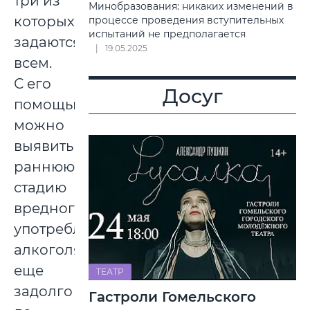
три из
Минобразования: никаких изменений в
которых
процессе проведения вступительных
испытаний не предполагается
задаются
19.05.2025
всем.
С его
Досуг
помощью
можно
выявить
раннюю
стадию
вредного
употребления
алкоголя
еще
ТЕАТР
задолго
Гастроли Гомельского