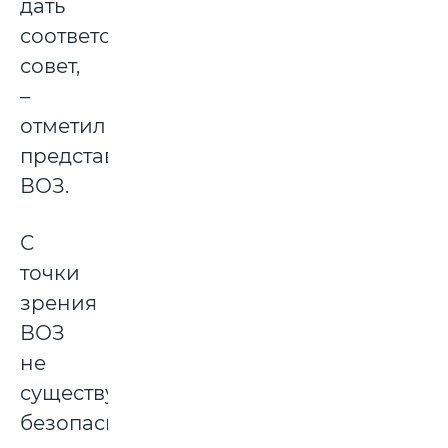
дать
соответствующий
совет,
–
отметил
представитель
ВОЗ.
С
точки
зрения
ВОЗ
не
существует
безопасного