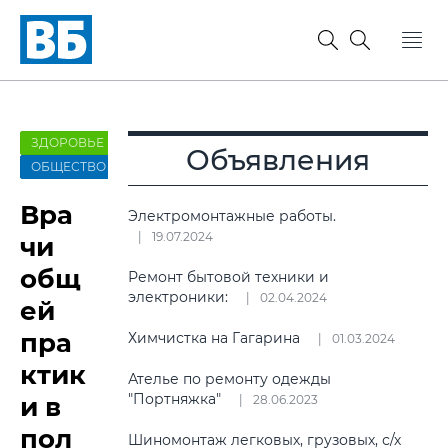
ЗДОРОВЬЕ
Объявления
ОБЩЕСТВО
Вра
Электромонтажные работы.
19.07.2024
чи
общ
Ремонт бытовой техники и
электроники:
02.04.2024
ей
пра
Химчистка на Гагарина
01.03.2024
ктик
Ателье по ремонту одежды
"Портняжка"
и в
28.06.2023
пол
Шиномонтаж легковых, грузовых, с/х