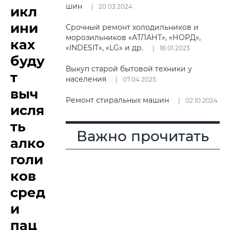
шин
20.03.2024
икл
ини
Срочный ремонт холодильников и
морозильников «АТЛАНТ», «НОРД»,
ках
«INDESIT», «LG» и др.
18.01.2023
буду
Выкуп старой бытовой техники у
т
населения
07.04.2025
выч
Ремонт стиральных машин
02.10.2024
исля
ть
Важно прочитать
алко
голи
ков
сред
и
пац