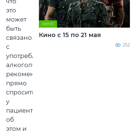
что
это
может
КИНО
быть
Кино с 15 по 21 мая
связано
252
с
употреблением
алкоголя,
рекомендуется
прямо
спросить
у
пациента
об
этом и