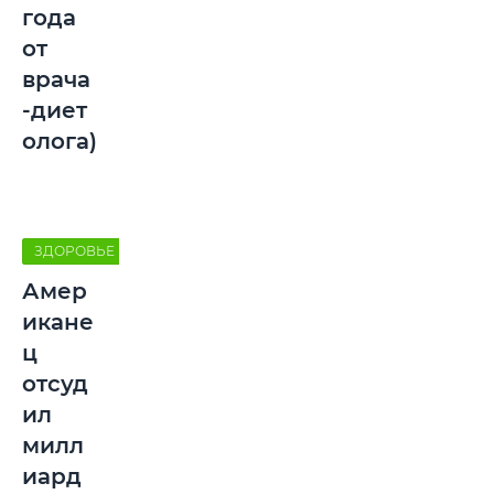
года
от
врача
-диет
олога)
ЗДОРОВЬЕ
Амер
икане
ц
отсуд
ил
милл
иард