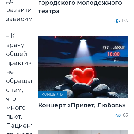
до
городского молодежного
развития
театра
зависимости.
135
– К
врачу
общей
практики
не
обращаются
с тем,
КОНЦЕРТЫ
что
Концерт «Привет, Любовь»
много
83
пьют.
Пациенты