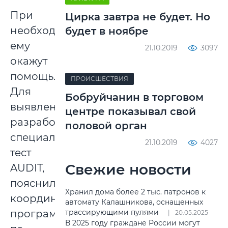
При
Цирка завтра не будет. Но
необходимости
будет в ноябре
ему
21.10.2019
3097
окажут
помощь.
ПРОИСШЕСТВИЯ
Для
Бобруйчанин в торговом
выявления
центре показывал свой
разработан
половой орган
специальный
21.10.2019
4027
тест
Свежие новости
AUDIT,
пояснил
Хранил дома более 2 тыс. патронов к
координатор
автомату Калашникова, оснащенных
программ
трассирующими пулями
20.05.2025
В 2025 году граждане России могут