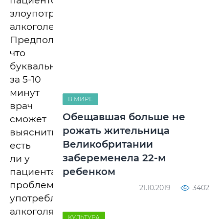
пациентов
злоупотребление
алкоголем.
Предполагается,
что
буквально
за 5-10
минут
В МИРЕ
врач
Обещавшая больше не
сможет
рожать жительница
выяснить,
Великобритании
есть
забеременела 22-м
ли у
ребенком
пациента
проблемное
21.10.2019
3402
употребление
алкоголя.
КУЛЬТУРА