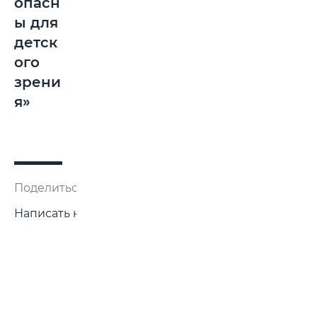
опасн
ы для
детск
ого
зрени
я»
Поделиться:
Написать нам