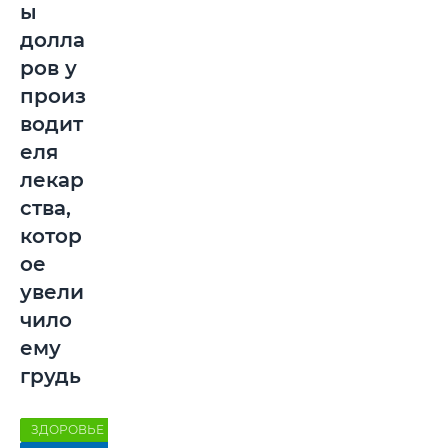
ы
долла
ров у
произ
водит
еля
лекар
ства,
котор
ое
увели
чило
ему
грудь
ЗДОРОВЬЕ