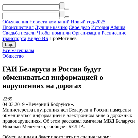
Объявления
Новости компаний
Новый год-2025
Происшествия
Лучшие казино
Свое дело
История
Афиша
Свадьба недели
Чтобы помнили
Организации
Расписание
транспорта
Видео ВБ
ПроМогилев
Еще
Все материалы
Общество
ГАИ Беларуси и России будут
обмениваться информацией о
нарушениях на дорогах
2269
04.03.2019
«Вечерний Бобруйск».
Министерства внутренних дел Беларуси и России намерены
обмениваться информацией в электронном виде о дорожных
правонарушениях. Об этом рассказал замглавы МВД Беларуси
Николай Мельченко, сообщает БЕЛТА.
Обмен данными будет проходить по специальному