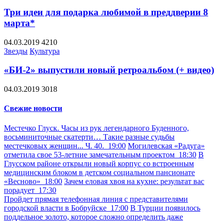
Три идеи для подарка любимой в преддверии 8
марта*
04.03.2019
4210
Звезды
Культура
«БИ-2» выпустили новый ретроальбом (+ видео)
04.03.2019
3018
Свежие новости
Местечко Глуск. Часы из рук легендарного Буденного,
восьминиточные скатерти… Такие разные судьбы
местечковых женщин... Ч. 40.
19:00
Могилевская «Радуга»
отметила свое 53-летние замечательным проектом
18:30
В
Глусском районе открыли новый корпус со встроенным
медицинским блоком в детском социальном пансионате
«Весново»
18:00
Зачем еловая хвоя на кухне: результат вас
порадует
17:30
Пройдет прямая телефонная линия с представителями
городской власти в Бобруйске
17:00
В Турции появилось
поддельное золото, которое сложно определить даже