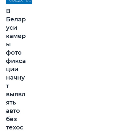
ОБЩЕСТВО
В
Белар
уси
камер
ы
фото
фикса
ции
начну
т
выявл
ять
авто
без
техос