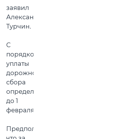
заявил
Александр
Турчин.
С
порядком
уплаты
дорожного
сбора
определятся
до 1
февраля.
Предполагается,
что за