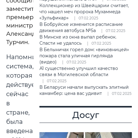
сообщил
Коллекционер из Швейцарии считает,
заместитель
что нашел меч пророка Мухаммеда
премьер-
«Зульфикар»
07.02.2025
В Бобруйске изменится расписание
министра
движения автобуса №5а
07.02.2025
Александр
В Минске из окна выпал ребенок.
Турчин.
Спасти не удалось
07.02.2025
В Белыничах горел дом: «виновницей»
пожара стала уличная гирлянда
Напомним,
(видео)
07.02.2025
система,
А1 существенно улучшил качество
которая
связи в Могилевской области
07.02.2025
действует
В Беларуси начали выпускать элитный
сейчас
камамбер: цена вас удивит
07.02.2025
в
стране,
Досуг
была
введена