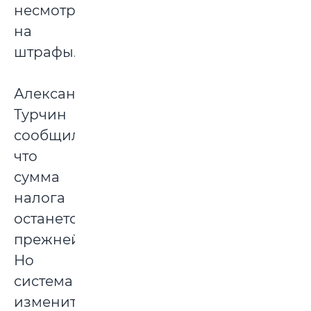
несмотря
на
штрафы.
Александр
Турчин
сообщил,
что
сумма
налога
останется
прежней.
Но
система
изменится.