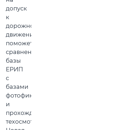
допуск
к
дорожному
движению
поможет
сравнение
базы
ЕРИП
с
базами
фотофиксации
и
прохождения
техосмотра.