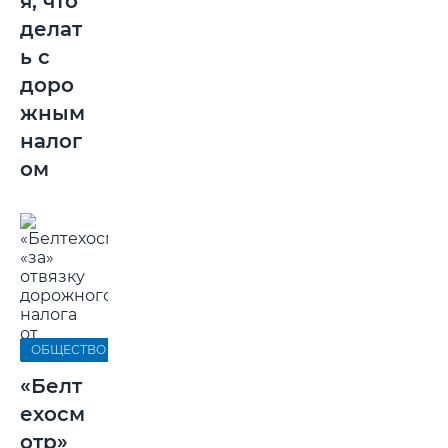
я, что
делат
ь с
доро
жным
налог
ом
ОБЩЕСТВО
«Белт
ехосм
отр»