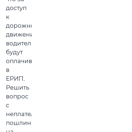
доступ
к
дорожному
движению
водители
будут
оплачивать
в
ЕРИП.
Решить
вопрос
с
неплательщиками
пошлины
на