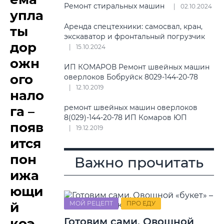
Ремонт стиральных машин
02.10.2024
упла
Аренда спецтехники: самосвал, кран,
ты
экскаватор и фронтальный погрузчик
дор
15.10.2024
ожн
ИП КОМАРОВ Ремонт швейных машин
ого
оверлоков Бобруйск 8029-144-20-78
12.10.2019
нало
ремонт швейных машин оверлоков
га –
8(029)-144-20-78 ИП Комаров ЮП
появ
19.12.2019
ится
пон
Важно прочитать
ижа
ющи
й
МОЙ РЕЦЕПТ
ПРО ЕДУ
коэ
Готовим сами. Овощной