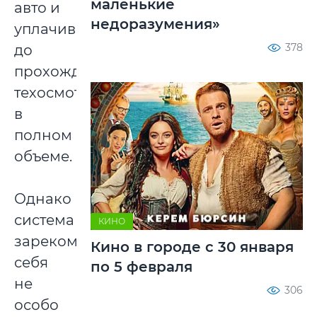
маленькие
авто и
недоразумения»
уплачивается
378
до
прохождения
техосмотра
в
полном
объеме.
Однако
система
КИНО
зарекомендовала
Кино в городе с 30 января
себя
по 5 февраля
не
306
особо