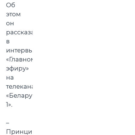
Об
этом
он
рассказал
в
интервью
«Главному
эфиру»
на
телеканале
«Беларусь
1».
–
Принцип: