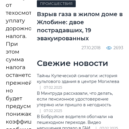
ПРОИСШЕСТВИЯ
от
техосмотра
Взрыв газа в жилом доме в
уплату
Жлобине: двое
дорожного
пострадавших, 19
налога.
эвакуированных
При
27.10.2018
2693
этом
сумма
Свежие новости
налога
останется
Тайны Купеческой синагоги: история
культового здания в центре Могилева
прежней,
07.02.2025
но
В Минтруда рассказали, что делать,
будет
если пенсионное удостоверение
утеряно или пришло в негодность
предусмотрен
07.02.2025
понижающий
В Бобруйске водителя обогнали на
коэффициент,
пешеходном переходе. Видео
нарушения попало в ГАИ
07.02.2025