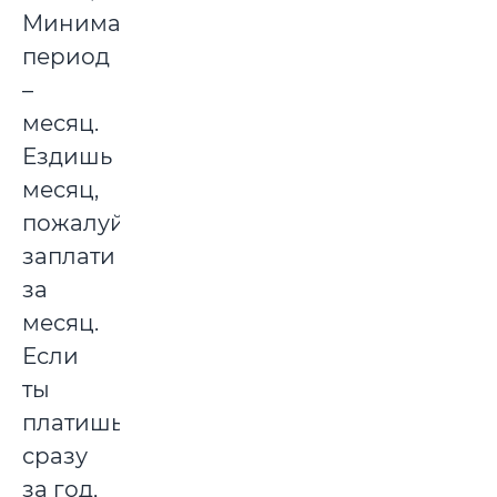
Минимальный
период
–
месяц.
Ездишь
месяц,
пожалуйста,
заплати
за
месяц.
Если
ты
платишь
сразу
за год,