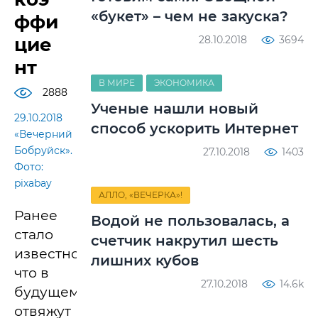
«букет» – чем не закуска?
ффи
цие
28.10.2018
3694
нт
В МИРЕ
ЭКОНОМИКА
2888
Ученые нашли новый
29.10.2018
способ ускорить Интернет
«Вечерний
Бобруйск».
27.10.2018
1403
Фото:
pixabay
АЛЛО, «ВЕЧЕРКА»!
Ранее
Водой не пользовалась, а
стало
счетчик накрутил шесть
известно,
лишних кубов
что в
27.10.2018
14.6k
будущем
отвяжут