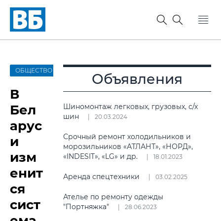
ОБЩЕСТВО
Объявления
В
Бел
Шиномонтаж легковых, грузовых, с/х
шин
20.03.2024
арус
Срочный ремонт холодильников и
и
морозильников «АТЛАНТ», «НОРД»,
изм
«INDESIT», «LG» и др.
18.01.2023
енит
Аренда спецтехники
03.02.2025
ся
Ателье по ремонту одежды
сист
"Портняжка"
28.06.2023
ема