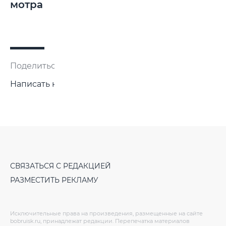
мотра
Поделиться:
Написать нам
СВЯЗАТЬСЯ С РЕДАКЦИЕЙ
РАЗМЕСТИТЬ РЕКЛАМУ
Исключительные права на произведения, размещенные на сайте
bobruisk.ru, принадлежат редакции. Перепечатка материалов