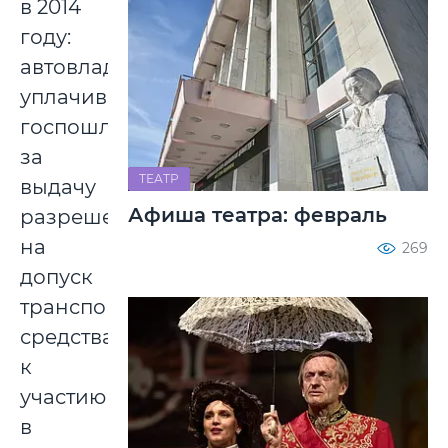
в 2014
году:
автовладельцы
уплачивают
госпошлину
за
ТЕАТР
выдачу
Афиша театра: февраль
разрешения
на
269
допуск
транспортного
средства
к
участию
в