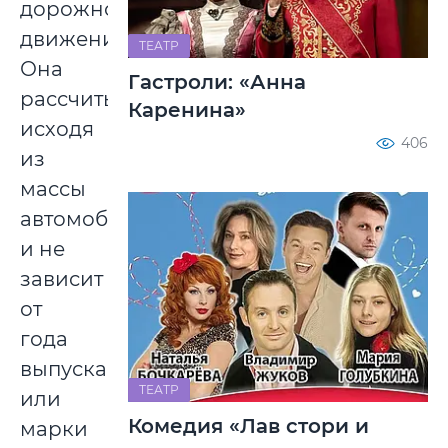
дорожном
движении.
ТЕАТР
Она
Гастроли: «Анна
рассчитывается
Каренина»
исходя
406
из
массы
автомобиля
и не
зависит
от
года
выпуска
ТЕАТР
или
Комедия «Лав стори и
марки