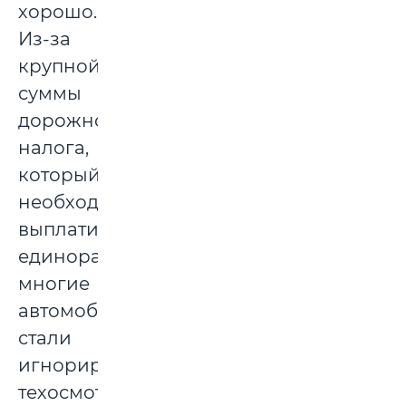
хорошо.
Из-за
крупной
суммы
дорожного
налога,
который
необходимо
выплатить
единоразово,
многие
автомобилисты
стали
игнорировать
техосмотр,