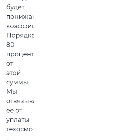
будет
понижающий
коэффициент.
Порядка
80
процентов
от
этой
суммы.
Мы
отвязываем
ее от
уплаты
техосмотра,
–