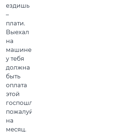
ездишь
–
плати.
Выехал
на
машине,
у тебя
должна
быть
оплата
этой
госпошлины,
пожалуйста,
на
месяц.