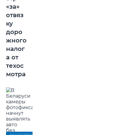
«за»
отвяз
ку
доро
жного
налог
а от
техос
мотра