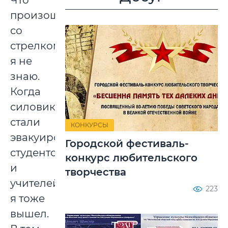
Что
произошло
со
стрелком,
я не
знаю.
Когда
силовики
стали
КОНКУРСЫ
эвакуировать
Городской фестиваль-
студентов
конкурс любительского
и
творчества
учителей,
223
я тоже
вышел.