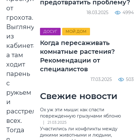
предотвратить проблему?
от
18.03.2025
4994
грохота.
Выглянул
ДОСУГ
МОЙ ДОМ
из
Когда пересаживать
кабинета,
комнатные растения?
а там
Рекомендации от
ходит
специалистов
парень
17.03.2025
503
с
ружьем
Свежие новости
и
Ох уж эти мыши: как спасти
расстреливает
поврежденную грызунами яблоню
всех.
21.03.2025
Участились ли конфликты между
Тогда
дикими животными и людьми,
я