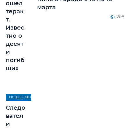
ошел
марта
терак
208
т.
Извес
тно о
десят
и
погиб
ших
ОБЩЕСТВО
Следо
вател
и