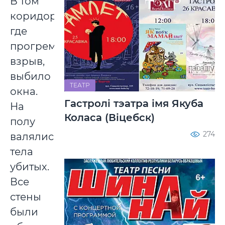
В том
коридоре,
где
прогремел
взрыв,
выбило
ТЕАТР
окна.
Гастролі тэатра імя Якуба
На
Коласа (Віцебск)
полу
274
валялись
тела
убитых.
Все
стены
были