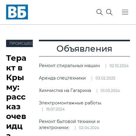
ПРОИСШЕСТВИЯ
Объявления
Тера
кт в
Ремонт стиральных машин
02.10.2024
Кры
Аренда спецтехники
03.02.2025
му:
Химчистка на Гагарина
01.03.2024
расс
Электромонтажные работы.
каз
19.07.2024
очев
Ремонт бытовой техники и
идц
электроники:
02.04.2024
а