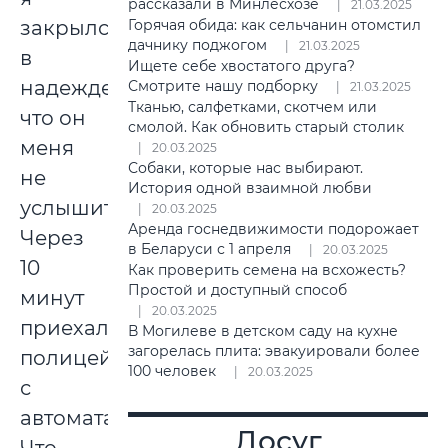
рассказали в Минлесхозе
21.03.2025
Горячая обида: как сельчанин отомстил
закрылся
дачнику поджогом
21.03.2025
в
Ищете себе хвостатого друга?
надежде,
Смотрите нашу подборку
21.03.2025
Тканью, салфетками, скотчем или
что он
смолой. Как обновить старый столик
меня
20.03.2025
Собаки, которые нас выбирают.
не
История одной взаимной любви
услышит.
20.03.2025
Аренда госнедвижимости подорожает
Через
в Беларуси с 1 апреля
20.03.2025
10
Как проверить семена на всхожесть?
Простой и доступный способ
минут
20.03.2025
приехали
В Могилеве в детском саду на кухне
загорелась плита: эвакуировали более
полицейские
100 человек
20.03.2025
с
автоматами.
Досуг