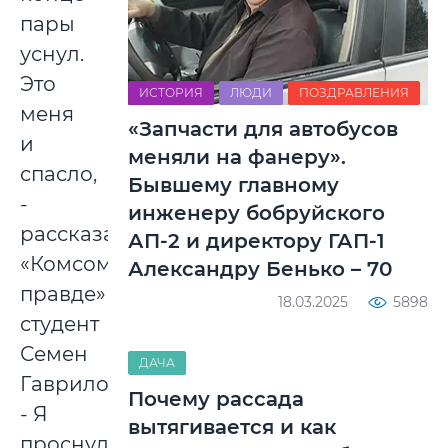
пары
уснул.
Это
ИСТОРИЯ
ЛЮДИ
ПОЗДРАВЛЕНИЯ
меня
«Запчасти для автобусов
и
меняли на фанеру».
спасло,
Бывшему главному
-
инженеру бобруйского
рассказал
АП-2 и директору ГАП-1
«Комсомольской
Александру Бенько – 70
правде»
18.03.2025
5898
студент
Семен
ДАЧА
Гаврилов.
Почему рассада
- Я
вытягивается и как
проснулся