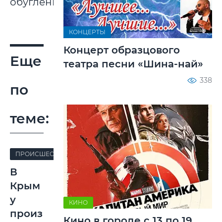
обугленными.
КОНЦЕРТЫ
Концерт образцового
Еще
театра песни «Шина-най»
338
по
теме:
ПРОИСШЕСТВИЯ
В
Крым
у
КИНО
произ
Кино в городе с 13 по 19