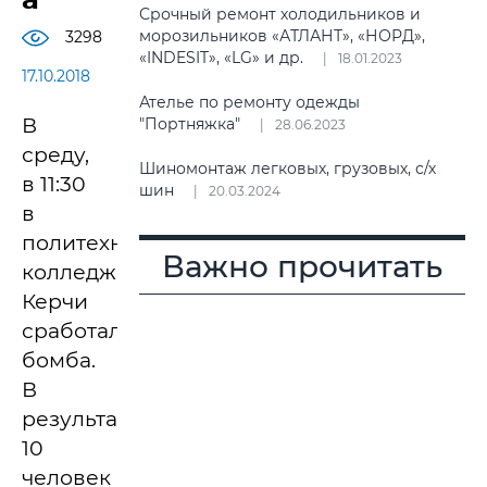
Срочный ремонт холодильников и
морозильников «АТЛАНТ», «НОРД»,
3298
«INDESIT», «LG» и др.
18.01.2023
17.10.2018
Ателье по ремонту одежды
В
"Портняжка"
28.06.2023
среду,
Шиномонтаж легковых, грузовых, с/х
в 11:30
шин
20.03.2024
в
политехническом
Важно прочитать
колледже
Керчи
сработала
бомба.
В
результате
10
человек