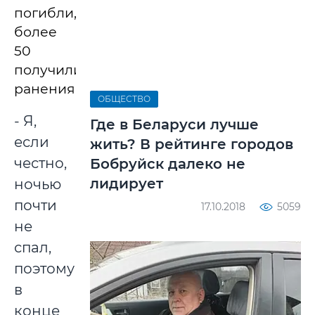
погибли,
более
50
получили
ранения.
ОБЩЕСТВО
- Я,
Где в Беларуси лучше
если
жить? В рейтинге городов
честно,
Бобруйск далеко не
лидирует
ночью
почти
17.10.2018
5059
не
спал,
поэтому
в
конце