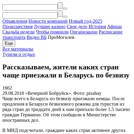
Объявления
Новости компаний
Новый год-2025
Происшествия
Лучшие казино
Свое дело
История
Афиша
Свадьба недели
Чтобы помнили
Организации
Расписание
транспорта
Видео ВБ
ПроМогилев
Еще
Все материалы
Туризм и отдых
Рассказываем, жители каких стран
чаще приезжали в Беларусь по безвизу
1662
29.08.2018
«Вечерний Бобруйск». Фото: pixabay
Чаще всего в Беларусь по безвизу приезжали немцы. После
продления в Беларуси безвизового режима для туристов из
ряда стран до тридцати дней к нам приехало более 1,5 тысячи
граждан Германии. Об этом сообщили в Министерстве
иностранных дел.
В МИД подсчитали, граждане каких стран активнее других