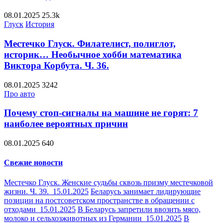
08.01.2025
25.3k
Глуск
История
Местечко Глуск. Филателист, полиглот,
историк… Необычное хобби математика
Виктора Корбута. Ч. 36.
08.01.2025
3242
Про авто
Почему стоп-сигналы на машине не горят: 7
наиболее вероятных причин
08.01.2025
640
Свежие новости
Местечко Глуск. Женские судьбы сквозь призму местечковой
жизни. Ч. 39.
15.01.2025
Беларусь занимает лидирующие
позиции на постсоветском пространстве в обращении с
отходами
15.01.2025
В Беларусь запретили ввозить мясо,
молоко и сельхозживотных из Германии
15.01.2025
В