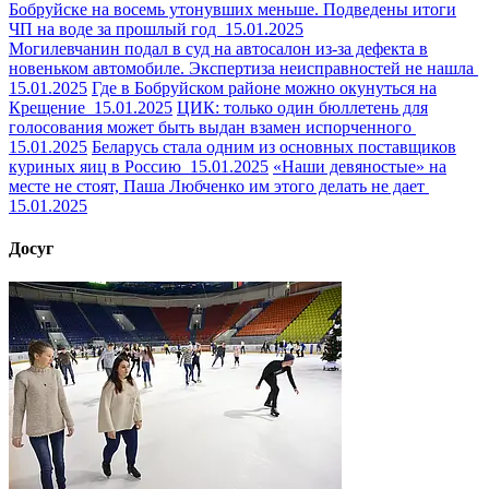
Бобруйске на восемь утонувших меньше. Подведены итоги
ЧП на воде за прошлый год
15.01.2025
Могилевчанин подал в суд на автосалон из-за дефекта в
новеньком автомобиле. Экспертиза неисправностей не нашла
15.01.2025
Где в Бобруйском районе можно окунуться на
Крещение
15.01.2025
ЦИК: только один бюллетень для
голосования может быть выдан взамен испорченного
15.01.2025
Беларусь стала одним из основных поставщиков
куриных яиц в Россию
15.01.2025
«Наши девяностые» на
месте не стоят, Паша Любченко им этого делать не дает
15.01.2025
Досуг